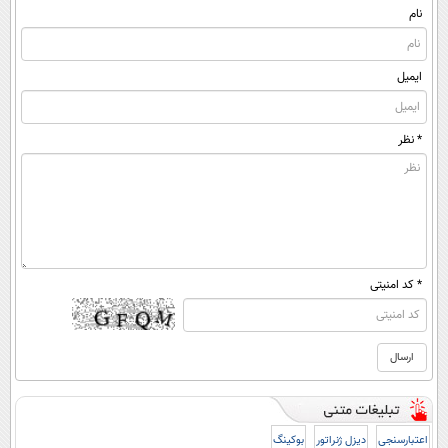
نام
ایمیل
* نظر
* کد امنیتی
اعتبارسنجی
دیزل ژنراتور
بوکینگ