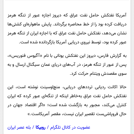
پیامک
سرگرمی
روانشناسی
فناوری
آمریکا نفتکش حامل نفت عراق که دیروز اجازه عبور از تنگه هرمز
دریافت کرده بود را از خط محاصره برگرداند. پایش ماهواره‌ای کشتی‌ها
آشپزی
گوناگون
نشان می‌دهد، نفتکش حامل نفت عراق که با اجازه ایران از تنگه هرمز
دانلود
حوادث
عبور کرده بود، توسط نیروی دریایی آمریکا بازگردانده شده است.
محیط زیست
به گزارش فارس، دیروز این نفتکش یونانی با نام «آگیوس فنوریس»،
سلامت
پس از عبور از تنگه هرمز، در آب‌های دریای عمان سیگنال ارسال و به
فرهنگی
سوی مقصدش ویتنام حرکت کرد.
بین الملل
حالا اکانت ردیابی ترددهای دریایی، منچ‌اوسینت نوشته است، این
اجتماعی
نفتکش حامل نفت عراق به‌خاطر اینکه از تنگه‌ای عبور کرده که ایران
حیات وحش
کنترل می‌کند، مجبور به بازگشت شده است؛ «اگر اقتصاد جهان در
حال فروپاشی‌ست تقصیر ایران نیست، مقصر آمریکاست.»
سیاست خارجی
عضویت در کانال تلگرام
/
روبیکا
/
بله عصر ایران