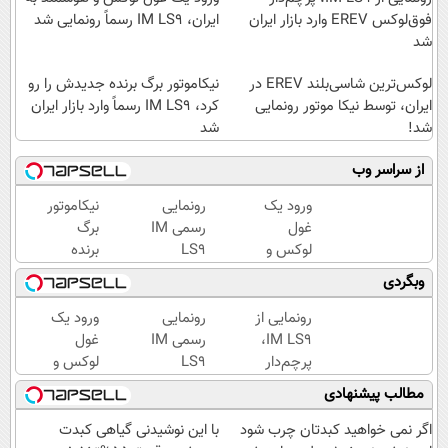
فوق‌لوکس EREV وارد بازار ایران
ایران، IM LS9 رسماً رونمایی شد
شد
لوکس‌ترین شاسی‌بلند EREV در
نیکاموتور برگ برنده جدیدش را رو
ایران، توسط نیکا موتور رونمایی
کرد، IM LS9 رسماً وارد بازار ایران
شد!
شد
از سراسر وب
ورود یک
رونمایی
نیکاموتور
غول
رسمی IM
برگ
لوکس و
LS9
برنده
هوشمند
لوکس‌ترین
جدیدش
وبگردی
به ایران،
EREV در
را رو کرد،
IM LS9
ایران
IM LS9
رونمایی از
رونمایی
ورود یک
رسماً
رسماً
IM LS9،
رسمی IM
غول
رونمایی
وارد بازار
پرچم‌دار
LS9
لوکس و
شد
ایران شد
فوق‌لوکس
لوکس‌ترین
هوشمند
مطالب پیشنهادی
EREV
EREV در
به ایران،
وارد بازار
ایران
IM LS9
اگر نمی خواهید کبدتان چرب شود
با این نوشیدنی گیاهی کبدت