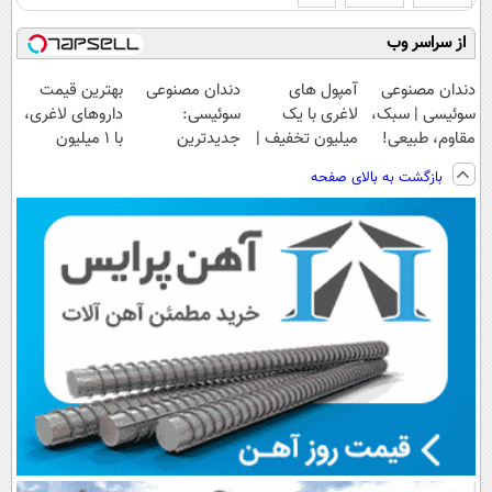
از سراسر وب
دندان مصنوعی
آمپول های
دندان مصنوعی
بهترین قیمت
سوئیسی | سبک،
لاغری با یک
سوئیسی:
داروهای لاغری،
مقاوم، طبیعی!
میلیون تخفیف |
جدیدترین
با ۱ میلیون
ویزیت
ارسال از
فناوری اروپا،
تخفیف و ارسال
بازگشت به بالای صفحه
رایگان+پرداخت
داروخانه های
سبک و مقاوم |
از داروخانه‌
اقساطی😍
معتبر
پرداخت قسطی