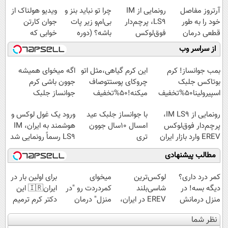
آرتروز مفاصل
رونمایی از IM
چرا تو نباید بنز و
ویدیو هولناک از
خود را به طور
LS9، پرچم‌دار
بی‌ام‌و زیر پات
جوان کارتن
قطعی درمان
فوق‌لوکس
باشه؟ (دوره
خوابی که
کنید!
EREV وارد بازار
رایگان درآمد
میلیاردر شد.
از سراسر وب
◗پرسش‌نامه◖
ایران شد
میلیاردی)
آموزش رایگان
بمب جوانساز! کرم
این کرم گیاهی،مثل اتو
اگه میخوای همیشه
بوتاکس جلبک
چروکای پوستتوصاف
جوون باشی کرم
اسپیرولینا50%تخفیف
میکنه!50%تخفیف
جوانساز جلبک
مخصوص توعه
رونمایی از IM LS9،
با جوانساز جلبک عید
ورود یک غول لوکس و
پرچم‌دار فوق‌لوکس
امسال ۱۰سال جوون
هوشمند به ایران، IM
EREV وارد بازار ایران
تری
LS9 رسماً رونمایی شد
شد
مطالب پیشنهادی
کمر درد داری؟
لوکس‌ترین
میخوای
برای اولین بار در
دیگه بسه! در
شاسی‌بلند
کمردردت رو "در
ایران🇮🇷 این
منزل درمانش
EREV در ایران،
منزل" درمان
دکتر کرم ترمیم
کن
توسط نیکا موتور
کنی؟ (◂فیلم +
کننده 23 روزه
نظر شما
(◀پرسش‌نامه)
رونمایی شد!
◂پرسش‌نامه)
ساخت!