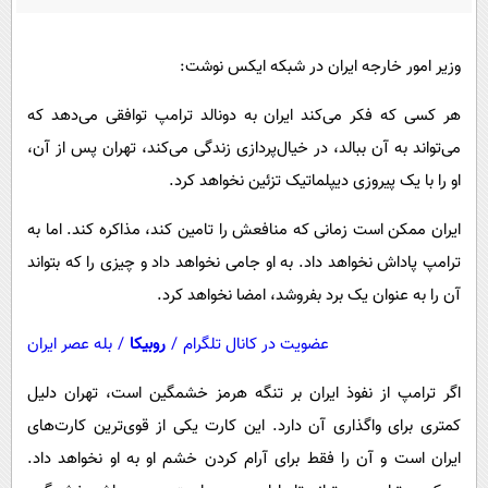
پیامک
سرگرمی
روانشناسی
فناوری
وزیر امور خارجه ایران در شبکه ایکس نوشت:
آشپزی
گوناگون
هر کسی که فکر می‌کند ایران به دونالد ترامپ توافقی می‌دهد که
دانلود
حوادث
می‌تواند به آن ببالد، در خیال‌پردازی زندگی می‌کند، تهران پس از آن،
محیط زیست
او را با یک پیروزی دیپلماتیک تزئین نخواهد کرد.
سلامت
ایران ممکن است زمانی که منافعش را تامین کند، مذاکره کند. اما به
فرهنگی
ترامپ پاداش نخواهد داد. به او جامی نخواهد داد و چیزی را که بتواند
بین الملل
آن را به عنوان یک برد بفروشد، امضا نخواهد کرد.
اجتماعی
عضویت در کانال تلگرام
/
روبیکا
/
بله عصر ایران
حیات وحش
اگر ترامپ از نفوذ ایران بر تنگه هرمز خشمگین است، تهران دلیل
سیاست خارجی
کمتری برای واگذاری آن دارد. این کارت یکی از قوی‌ترین کارت‌های
ایران است و آن را فقط برای آرام کردن خشم او به او نخواهد داد.