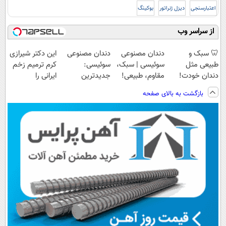
اعتبارسنجی
دیزل ژنراتور
بوکینگ
از سراسر وب
🦷 سبک و
دندان مصنوعی
دندان مصنوعی
این دکتر شیرازی
طبیعی مثل
سوئیسی | سبک،
سوئیسی:
کرم ترمیم زخم
دندان خودت!
مقاوم، طبیعی!
جدیدترین
ایرانی را
نصب آسان و
ویزیت
فناوری اروپا،
ساخت!!!
بازگشت به بالای صفحه
پرداخت اقساطی
رایگان+پرداخت
سبک و مقاوم |
💳 📍 تهران
اقساطی😍
پرداخت قسطی