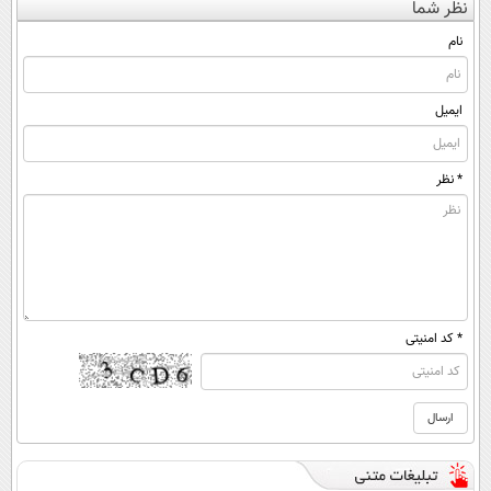
نظر شما
(◀پرسش‌نامه)
◂پرسش‌نامه)
پر کن◖
کن ▶
نام
ایمیل
* نظر
* کد امنیتی