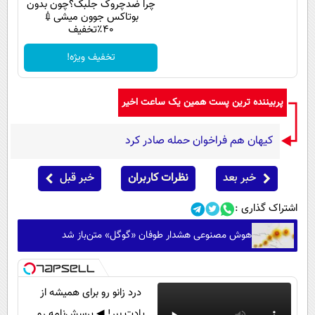
چرا ضدچروک جلبک؟چون بدون
بوتاکس جوون میشی💉
۴۰٪تخفیف
تخفیف ویژه!
پربیننده ترین پست همین یک ساعت اخیر
کیهان هم فراخوان حمله صادر کرد
خبر بعد
نظرات کاربران
خبر قبل
اشتراک گذاری :
هوش مصنوعی هشدار طوفان «گوگل» متن‌باز شد
درد زانو رو برای همیشه از
یادت ببر! ◀ پرسش‌نامه رو