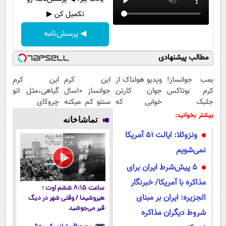
تکمیل کن ▶
◀ پرسش‌نامه
مطالب پیشنهادی
بمب جوانساز!
ویدیو هولناک از
این کرم
این کرم
کرم بوتاکس
جوان کارتن
جوانساز 10سال
گیاهی،مثل اتو
جلبک
خوابی که
سنتو کم میکنه
چروکای
اسپیرولینا50%تخفیف
میلیاردر شد.
(با تخفیف ویژه)
پوستتوصاف
بیشتر بخوانید:
تماشاخانه
آموزش رایگان
میکنه!50%تخفیف
ونزوئلا: ایالت ۵۱ آمریکا
نمی‌شویم
5 پیش‌شرط ایران برای
مذاکره با آمریکا/ خبرنگار
ساعت ۸:۱۵ ششم اوت ؛
الجزیره:‌ ایران بر مبنای
هیروشیما / وقتی شهر در دیگ
قیر می‌جوشید
شروط دیگران مذاکره