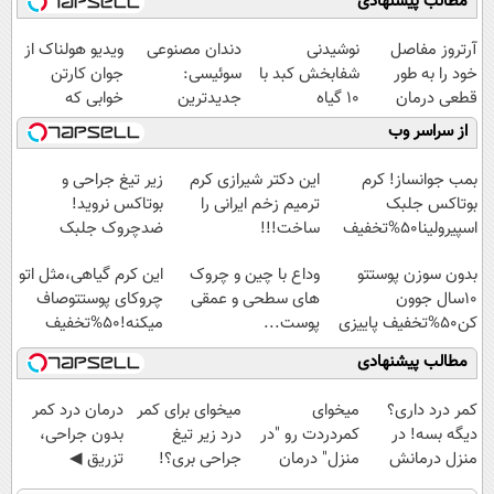
مطالب پیشنهادی
آرتروز مفاصل
نوشیدنی
دندان مصنوعی
ویدیو هولناک از
خود را به طور
شفابخش کبد با
سوئیسی:
جوان کارتن
قطعی درمان
10 گیاه
جدیدترین
خوابی که
کنید!
موثر(تخفیف تا
فناوری اروپا،
میلیاردر شد.
از سراسر وب
◗پرسش‌نامه◖
امشب)
سبک و مقاوم |
آموزش رایگان
پرداخت قسطی
بمب جوانساز! کرم
این دکتر شیرازی کرم
زیر تیغ جراحی و
بوتاکس جلبک
ترمیم زخم ایرانی را
بوتاکس نروید!
اسپیرولینا50%تخفیف
ساخت!!!
ضدچروک جلبک
با40%تخفیف
بدون سوزن پوستتو
وداع با چین و چروک
این کرم گیاهی،مثل اتو
10سال جوون
های سطحی و عمقی
چروکای پوستتوصاف
کن50%تخفیف پاییزی
پوست...
میکنه!50%تخفیف
مطالب پیشنهادی
کمر درد داری؟
میخوای
میخوای برای کمر
درمان درد کمر
دیگه بسه! در
کمردردت رو "در
درد زیر تیغ
بدون جراحی،
منزل درمانش
منزل" درمان
جراحی بری؟!
تزریق ◀
کن
کنی؟ (◂فیلم +
◗پرسش‌نامه رو
پرسش‌نامه رو پر