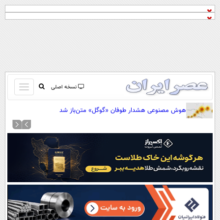
باز
نسخه اصلی
و
صفحه اول
هوش مصنوعی هشدار طوفان «گوگل» متن‌باز شد
بسته
تماس با ما
کردن
آرشیو
منو
جستجو
نظرسنجی
آب و هوا
اوقات شرعی
پیوند ها
سواد زندگی