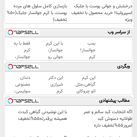
درخشش و جوانی پوست با جلبک
بازسازی کامل سلول های مرده
اسپیرولینا! خرید محصول با تخفیف
پوست، با کرم جوانساز جلبک(50%
ویژه
تخفیف)
از سراسر وب
بمب
با این کرم
فقط با یه
جوانساز!
جوانساز،
کرم
کرم
جوانی رو
جوانساز،
بوتاکس
به خودت
پیری رو از
وبگردی
جلبک
برگردون(50%
خودت دور
اسپیرولینا50%تخفیف
تخفیف)
کن(تخفیف50%)
این کرم
این دکتر
دندان
گیاهی،مثل
شیرازی
مصنوعی
اتو چروکای
کرم
سوئیسی:
پوستتوصاف
ترمیم
جدیدترین
مطالب پیشنهادی
میکنه!50%تخفیف
زخم
فناوری
ایرانی را
اروپا،
اگه انتخابت کبد سالم و عمر
با این نوشیدنی گیاهی کبدت
ساخت!!!
سبک و
طولانیه دمنوش کبد
همیشه پرقدرته55%تخفیف
مقاوم |
امروز55%تخفیف داره
پرداخت