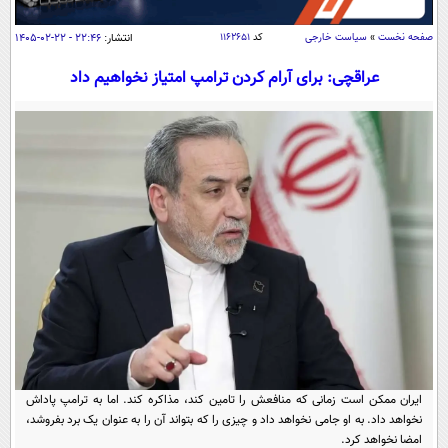
سیاسی
صفحه نخست
»
سیاست خارجی
کد
۱۱۶۲۶۵۱
انتشار:
۲۲:۴۶ - ۲۲-۰۲-۱۴۰۵
اقتصاد
جامعه
عراقچی: برای آرام کردن ترامپ امتیاز نخواهیم داد
اقتصادی
ورزشی
اجتماعی
خودرو
بین الملل
حوادث
فرهنگ و هنر
سیاست خارجی
سلامت
علم و دانش
یک برش دانایی
قرآن
فناوری و It
محیط زیست
گوناگون
علمی
سفر و تفریح
فیلم
سرگرمی
اخبار کریپتو
عصر ایران 2
اقتصاد
باشگاه مغز
آموزش زبان
خواندنی ها و دیدنی ها
ورزش
مجله تصویری سلاح
ایران ممکن است زمانی که منافعش را تامین کند، مذاکره کند. اما به ترامپ پاداش
داستان کوتاه
نخواهد داد. به او جامی نخواهد داد و چیزی را که بتواند آن را به عنوان یک برد بفروشد،
سیاست
امضا نخواهد کرد.