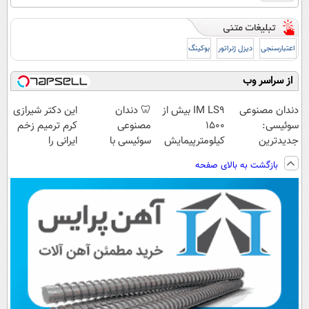
اعتبارسنجی
دیزل ژنراتور
بوکینگ
از سراسر وب
دندان مصنوعی
IM LS9 بیش از
🦷 دندان
این دکتر شیرازی
سوئیسی:
1500
مصنوعی
کرم ترمیم زخم
جدیدترین
کیلومترپیمایش
سوئیسی با
ایرانی را
فناوری اروپا،
با یکبار شارژ
تکنولوژی
ساخت!!!
بازگشت به بالای صفحه
سبک و مقاوم |
دیجیتال |
پرداخت قسطی
پرداخت در 4
قسط |📍 تهران