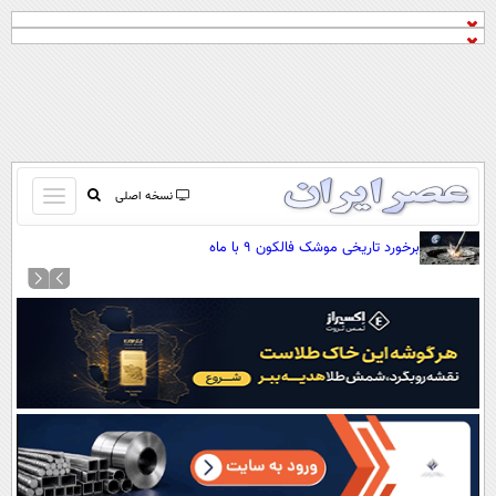
باز
نسخه اصلی
و
صفحه اول
برخورد تاریخی موشک فالکون ۹ با ماه
بسته
تماس با ما
کردن
آرشیو
منو
جستجو
نظرسنجی
آب و هوا
اوقات شرعی
پیوند ها
سواد زندگی