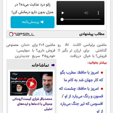
زانو درد عذابت می‌ده؟ در
منزل بدون دارو درمانش کن!
◀ پرسش‌نامه
مطالب پیشنهادی
ماشین برلیانس
اکانت AI رو
ماشین 206 برای
دندان مصنوعی
گذاشتی برای
ارزان تر بگیر !!
فروش داری؟ با
سوئیسی:
فروش؟ با خیال
دریافت
خودرو45 سریع
جدیدترین
راحت بفروش
کدتخفیف
بفروش
فناوری اروپا،
بیشتر بخوانید:
تماشاخانه
سبک و مقاوم |
امروز با حافظ: مطرب بگو
پرداخت قسطی
که کار جهان شد به کام ما
امروز با حافظ: چشمت که
فسون و رنگ می‌بارد از او /
محمدباقر خرازی کیست؟روحانی
افسوس که تیر جنگ می‌بارد
جنجالی با ادعاها و ایده‌های
تخیلی
از او