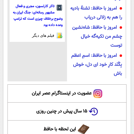
تاکر کارلسون، مجری و فعال
امروز با حافظ: تشنهٔ بادیه
مشهور رسانه‌ای: جنگ ایران به
را هم به زلالی دریاب
وضوح برخلاف چیزی است که ترامپ
وعده داده بود
امروز با حافظ: شاه‌نشین
چشم من تکیه‌گه خیال
فیلم های دیگر
توست
امروز با حافظ: اسمِ اعظم
بِکُنَد کارِ خود ای دل، خوش
باش
عضویت در اینستاگرام عصر ایران
۱۵ سال پیش در چنین روزی
این لحظه با حافظ