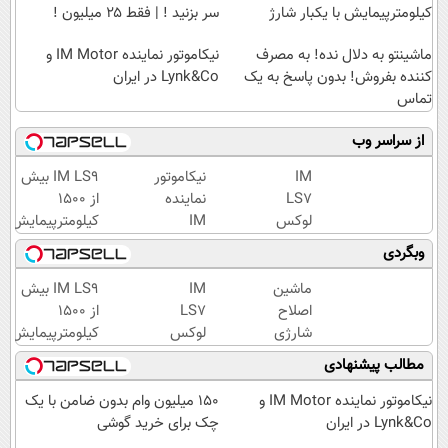
کیلومترپیمایش با یکبار شارژ
سر بزنید ! | فقط ۲۵ میلیون !
ماشینتو به دلال نده! به مصرف
نیکاموتور نماینده IM Motor و
کننده بفروش! بدون پاسخ به یک
Lynk&Co در ایران
تماس
از سراسر وب
IM
نیکاموتور
IM LS9 بیش
LS7
نماینده
از 1500
لوکس
IM
کیلومترپیمایش
ترین
Motor و
با یکبار شارژ
وبگردی
شاسی
Lynk&Co
بلند
در ایران
ماشین
IM
IM LS9 بیش
برقی
اصلاح
LS7
از 1500
ایران
شارژی
لوکس
کیلومترپیمایش
(قیمت
ترین
با یکبار شارژ
مطالب پیشنهادی
باورنکردنی
شاسی
تا امشب)
بلند
نیکاموتور نماینده IM Motor و
150 میلیون وام بدون ضامن با یک
برقی
Lynk&Co در ایران
چک برای خرید گوشی
ایران