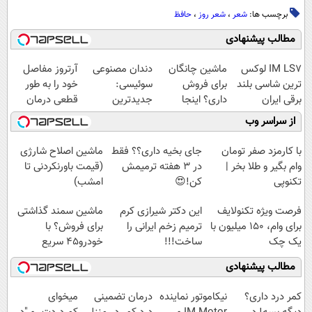
برچسب ها:
شعر
،
شعر روز
،
حافظ
مطالب پیشنهادی
IM LS7 لوکس
ماشین چانگان
دندان مصنوعی
آرتروز مفاصل
ترین شاسی بلند
برای فروش
سوئیسی:
خود را به طور
برقی ایران
داری؟ اینجا
جدیدترین
قطعی درمان
سریع بفروشش
فناوری اروپا،
کنید!
از سراسر وب
سبک و مقاوم |
◗پرسش‌نامه◖
پرداخت قسطی
با کارمزد صفر تومان
جای بخیه داری؟؟ فقط
ماشین اصلاح شارژی
وام بگیر و طلا بخر |
در 3 هفته ترمیمش
(قیمت باورنکردنی تا
تکنوپی
کن!😍
امشب)
فرصت ویژه تکنولایف
این دکتر شیرازی کرم
ماشین سمند گذاشتی
برای وام، 150 میلیون با
ترمیم زخم ایرانی را
برای فروش؟ با
یک چک
ساخت!!!
خودرو45 سریع
بفروش
مطالب پیشنهادی
کمر درد داری؟
نیکاموتور نماینده
درمان تضمینی
میخوای