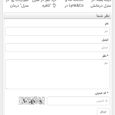
دیگه بسه! در
IM Motor و
درد کمر در منزل
کمردردت رو "در
منزل درمانش
Lynk&Co در
👌 "کافیه
منزل" درمان
کن
ایران
پرسش‌نامه رو پر
کنی؟ (◂فیلم +
نظر شما
(◀پرسش‌نامه)
کنی"
◂پرسش‌نامه)
نام
ایمیل
* نظر
* کد امنیتی