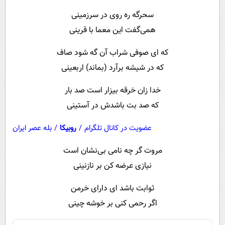
پیامک
سرگرمی
سحرگه ره روی در سرزمینی
روانشناسی
فناوری
همی‌گفت این معما با قرینی
آشپزی
گوناگون
که ای صوفی شراب آن گه شود صاف
دانلود
حوادث
که در شیشه برآرد (بماند) اربعینی
محیط زیست
خدا زان خرقه بیزار است صد بار
سلامت
که صد بت باشدش در آستینی
فرهنگی
عضویت در کانال تلگرام
/
روبیکا
/
بله عصر ایران
بین الملل
مروت گر چه نامی بی‌نشان است
اجتماعی
نیازی عرضه کن بر نازنینی
حیات وحش
ثوابت باشد ای دارای خرمن
سیاست خارجی
اگر رحمی کنی بر خوشه چینی