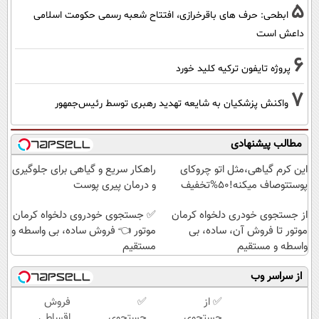
5
ابطحی: حرف های باقرخرازی، افتتاح شعبه رسمی حکومت اسلامی
داعش است
6
پروژه تایفون ترکیه کلید خورد
7
واکنش پزشکیان به شایعه تهدید رهبری توسط رئیس‌جمهور
مطالب پیشنهادی
این کرم گیاهی،مثل اتو چروکای
راهکار سریع و گیاهی برای جلوگیری
پوستتوصاف میکنه!50%تخفیف
و درمان پیری پوست
از جستجوی خودری دلخواه کرمان
✅ جستجوی خودروی دلخواه کرمان
موتور تا فروش آن، ساده، بی
موتور 👈 فروش ساده، بی واسطه و
واسطه و مستقیم
مستقیم
از سراسر وب
✅ از
✅
فروش
جستجوی
جستجوی
اقساطی