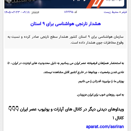
سیاسی
اقتصاد
فیلم
»
محیط زیست
کد
۱۱۶۲۶۹۵
انتشار:
۰۹:۱۸ - ۲۳-۰۲-۱۴۰۵
جامعه
اقتصادی
هشدار نارنجی هواشناسی برای ۹ استان
ورزشی
اجتماعی
خودرو
سازمان هواشناسی برای ۹ استان کشور هشدار سطح نارنجی صادر کرده و نسبت به
بین الملل
وقوع مخاطرات جوی هشدار داده است.
حوادث
فرهنگ و هنر
سیاست خارجی
سلامت
علم و دانش
به استحضار همراهان فرهیخته عصر ایران می رسانیم به دلیل محدودیت های اینترنت در ایران ، تا
یک برش دانایی
قرآن
فناوری و It
عادی شدن وضعیت ، ویدئوها در خارج کشور قابل مشاهده نیستند.
محیط زیست
گوناگون
پوزش ما را بپذیرید؛ قدرتان را می دانیم.
علمی
سفر و تفریح
فیلم
سرگرمی
اخبار کریپتو
به امید روزهای خوب برای ایران عزیزمان.
عصر ایران 2
اقتصاد
باشگاه مغز
ویدئوهای دیدنی دیگر در کانال های آپارات و یوتیوب عصر ایران 👇👇👇
آموزش زبان
خواندنی ها و دیدنی ها
ورزش
مجله تصویری سلاح
کانال 1
داستان کوتاه
سیاست
aparat.com/asriran