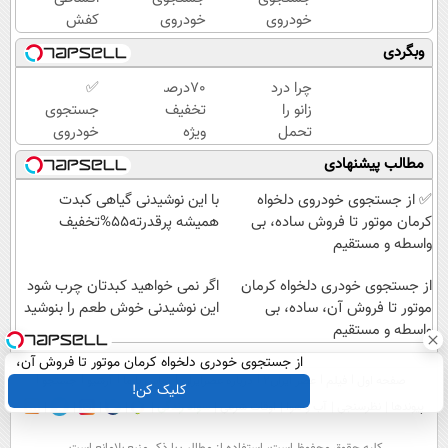
خودروی
خودروی
کفش
دلخواه
دلخواه
چرم با
وبگردی
کرمان
کرمان
70درصد
موتور تا
موتور 👈
تخفیف
چرا درد
70درصد
✅
فروش
فروش
زانو را
تخفیف
جستجوی
ساده، بی
ساده، بی
تحمل
ویژه
خودروی
واسطه و
واسطه و
می‌کنی؟
کفش
دلخواه
مطالب پیشنهادی
مستقیم
مستقیم
خیلی
چرم (از
کرمان
ساده
دستش
موتور 👈
✅ از جستجوی خودروی دلخواه
با این نوشیدنی گیاهی کبدت
درمنزل
نده)
فروش
کرمان موتور تا فروش ساده، بی
همیشه پرقدرته55%تخفیف
درمانش
ساده، بی
واسطه و مستقیم
کن
واسطه و
از جستجوی خودری دلخواه کرمان
مستقیم
اگر نمی خواهید کبدتان چرب شود
موتور تا فروش آن، ساده، بی
این نوشیدنی خوش طعم را بنوشید
واسطه و مستقیم
از جستجوی خودری دلخواه کرمان موتور تا فروش آن،
صفحه اول
فیلم
عصر ایران۲
درباره عصرایران
تماس با ما
آرشیو
جستجو
ساده، بی واسطه و مستقیم
کلیک کن!
پیوندها
نظرسنجی
آب و هوا
اوقات شرعی
سواد زندگی