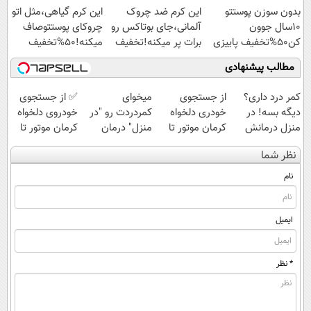
بدون سوزن پوستتو
این کرم ضد چروک
این کرم گیاهی،مثل اتو
10سال جوون
آلمانی،جای بوتاکس رو
چروکای پوستتوصاف
کن50%تخفیف پاییزی
برات پر میکنه!تخفیف
میکنه!50%تخفیف
تا امشب
مطالب پیشنهادی
کمر درد داری؟
از جستجوی
میخوای
✅ از جستجوی
دیگه بسه! در
خودری دلخواه
کمردردت رو "در
خودروی دلخواه
منزل درمانش
کرمان موتور تا
منزل" درمان
کرمان موتور تا
کن
فروش آن،
کنی؟ (◂فیلم +
فروش ساده، بی
نظر شما
(◀پرسش‌نامه)
ساده، بی واسطه
◂پرسش‌نامه)
واسطه و
و مستقیم
مستقیم
نام
ایمیل
* نظر