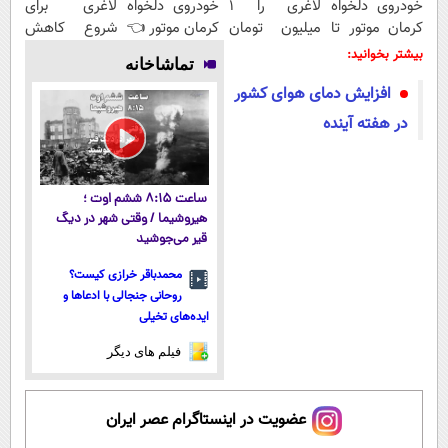
خودروی دلخواه
لاغری را ۱
خودروی دلخواه
لاغری برای
کرمان موتور تا
میلیون تومان
کرمان موتور 👈
شروع کاهش
فروش ساده،
ارزان‌تر از
فروش ساده،
وزن، ارسال از
بیشتر بخوانید:
تماشاخانه
بی واسطه و
همه‌جا بخر!
بی واسطه و
داروخانه های
افزایش دمای هوای کشور
مستقیم
مستقیم
نزدیکت!
در هفته آینده
ساعت ۸:۱۵ ششم اوت ؛
هیروشیما / وقتی شهر در دیگ
قیر می‌جوشید
محمدباقر خرازی کیست؟
روحانی جنجالی با ادعاها و
ایده‌های تخیلی
فیلم های دیگر
عضویت در اینستاگرام عصر ایران