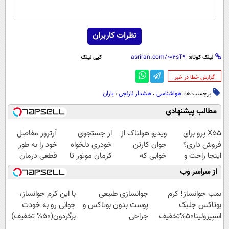
نظرات کاربران
لینک کوتاه:
کپی لینک
‌گزارش خطا در خبر
برچسب ها:
هواشناسی
،
هشدار نارنجی
،
باران
مطالب پیشنهادی
X55 پرو برای
ویدیو هولناک از
از جستجوی
آرتروز مفاصل
فروش داری؟
جوان کارتن
خودری دلخواه
خود را به طور
اینجا راحت و
خوابی که
کرمان موتور تا
قطعی درمان
سریع بفروشش
میلیاردر شد.
فروش آن،
کنید!
از سراسر وب
آموزش رایگان
ساده، بی واسطه
◗پرسش‌نامه◖
و مستقیم
بمب جوانساز! کرم
جوانسازی طبیعی
با این کرم جوانساز،
بوتاکس جلبک
پوست بدون بوتاکس و
جوانی رو به خودت
اسپیرولینا50%تخفیف
جراحی
برگردون(50% تخفیف)