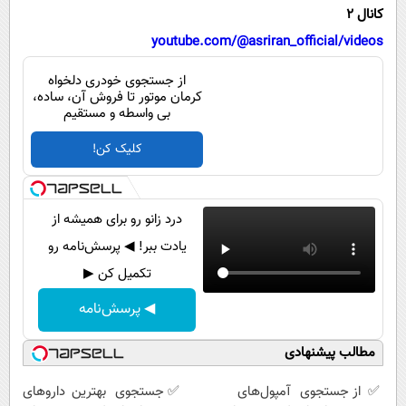
پیامک
سرگرمی
کانال 2
روانشناسی
youtube.com/@asriran_official/videos
فناوری
آشپزی
گوناگون
از جستجوی خودری دلخواه
کرمان موتور تا فروش آن، ساده،
دانلود
حوادث
بی واسطه و مستقیم
محیط زیست
کلیک کن!
سلامت
فرهنگی
درد زانو رو برای همیشه از
بین الملل
یادت ببر! ◀ پرسش‌نامه رو
تکمیل کن ▶
اجتماعی
◀ پرسش‌نامه
حیات وحش
سیاست خارجی
مطالب پیشنهادی
✅ از جستجوی
آمپول‌های
✅ جستجوی
بهترین داروهای