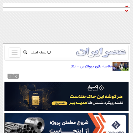
باز
نسخه اصلی
و
صفحه اول
خلاصه بازی یوونتوس - اینتر
بسته
تماس با ما
کردن
آرشیو
منو
جستجو
نظرسنجی
آب و هوا
اوقات شرعی
پیوند ها
سواد زندگی