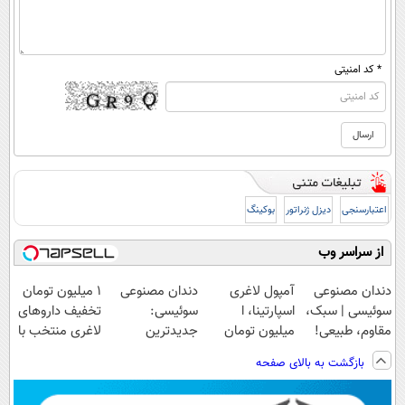
* کد امنیتی
اعتبارسنجی
دیزل ژنراتور
بوکینگ
از سراسر وب
دندان مصنوعی
آمپول لاغری
دندان مصنوعی
۱ میلیون تومان
سوئیسی | سبک،
اسپارتینا، ا
سوئیسی:
تخفیف داروهای
مقاوم، طبیعی!
میلیون تومان
جدیدترین
لاغری منتخب با
ویزیت
ارزان‌تر از
فناوری اروپا،
ارسال از
بازگشت به بالای صفحه
رایگان+پرداخت
همه‌جا!
سبک و مقاوم |
داروخانه نزدیکت
اقساطی😍
پرداخت قسطی