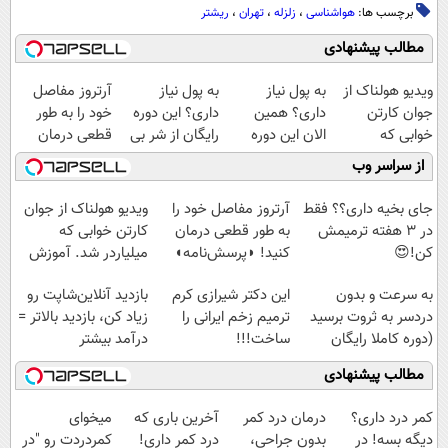
برچسب ها:
هواشناسی
،
زلزله
،
تهران
،
ریشتر
مطالب پیشنهادی
ویدیو هولناک از
به پول نیاز
به پول نیاز
آرتروز مفاصل
جوان کارتن
داری؟ همین
داری؟ این دوره
خود را به طور
خوابی که
الان این دوره
رایگان از شر بی
قطعی درمان
میلیاردر شد.
رایگان رو شرکت
پولی خلاصت
کنید!
از سراسر وب
آموزش رایگان
کن تا دیر نشده!
میکنه
◗پرسش‌نامه◖
جای بخیه داری؟؟ فقط
آرتروز مفاصل خود را
ویدیو هولناک از جوان
در 3 هفته ترمیمش
به طور قطعی درمان
کارتن خوابی که
کن!😍
کنید! ◗پرسش‌نامه◖
میلیاردر شد. آموزش
رایگان
به سرعت و بدون
این دکتر شیرازی کرم
بازدید آنلاین‌شاپت رو
دردسر به ثروت برسید
ترمیم زخم ایرانی را
زیاد کن، بازدید بالاتر =
(دوره کاملا رایگان
ساخت!!!
درآمد بیشتر
پولسازی)
مطالب پیشنهادی
کمر درد داری؟
درمان درد کمر
آخرین باری که
میخوای
دیگه بسه! در
بدون جراحی،
درد کمر داری!
کمردردت رو "در