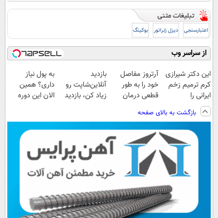
اعتبارسنجی
دیزل ژنراتور
بوکینگ
از سراسر وب
این دکتر شیرازی
آرتروز مفاصل
بازدید
به پول نیاز
کرم ترمیم زخم
خود را به طور
آنلاین‌شاپت رو
داری؟ همین
ایرانی را
قطعی درمان
زیاد کن، بازدید
الان این دوره
ساخت!!!
کنید!
بالاتر = درآمد
رایگان رو شرکت
بازگشت به بالای صفحه
◗پرسش‌نامه◖
بیشتر
کن تا دیر نشده!