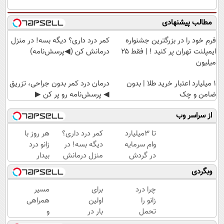
مطالب پیشنهادی
فرم خود را در بزرگترین جشنواره
کمر درد داری؟ دیگه بسه! در منزل
ایمپلنت تهران پر کنید ! | فقط ۲۵
درمانش کن (◀پرسش‌نامه)
میلیون
۱ میلیارد اعتبار خرید طلا | بدون
درمان درد کمر بدون جراحی، تزریق
ضامن و چک
◀ پرسش‌نامه رو پر کن ▶
از سراسر وب
تا 3میلیارد
کمر درد داری؟
هر روز با
وام سرمایه
دیگه بسه! در
زانو درد
در گردش
منزل درمانش
بیدار
فروشندگان
کن
می‌شی؟
وبگردی
=>
(◀پرسش‌نامه)
وقتشه
فروشگاهت
برای
چرا درد
برای
مسیر
رو ثبت کن
همیشه
زانو را
اولین
همراهی
درمانش
تحمل
بار در
و
کنی✅فرم
می‌کنی؟
ایران
گزارش