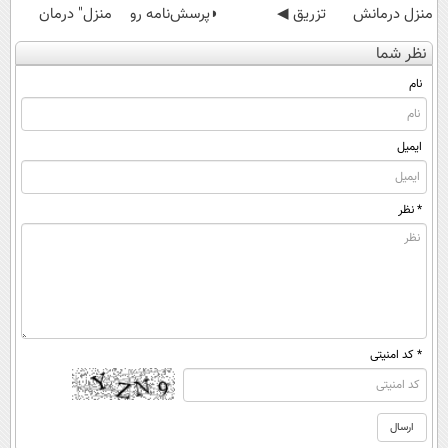
منزل درمانش
تزریق ◀
◗پرسش‌نامه رو
منزل" درمان
کن
پرسش‌نامه رو پر
پر کن◖
کنی؟ (◂فیلم +
نظر شما
(◀پرسش‌نامه)
کن ▶
◂پرسش‌نامه)
نام
ایمیل
* نظر
* کد امنیتی