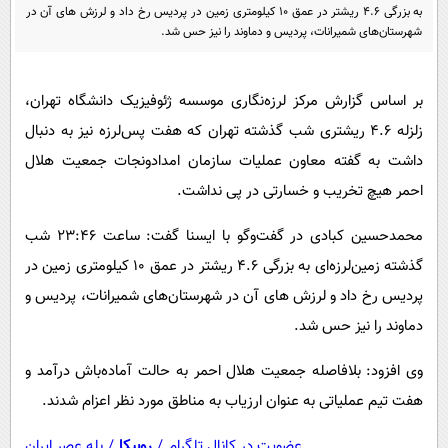
پیامک
سرگرمی
به بزرگی ۴.۶ ریشتر در عمق ۱۰ کیلومتری زمین در پردیس رخ داد و لرزش های آن در
شهرستان‌های شمیرانات، پردیس و دماوند را نیز حس شد.
روانشناسی
فناوری
آشپزی
گوناگون
بر اساس گزارش مرکز لرزه‌نگاری موسسه ژئوفیزیک دانشگاه تهران،
دانلود
حوادث
زلزله ۴.۶ ریشتری شب گذشته تهران که هفت پس‌لرزه نیز به دنبال
محیط زیست
داشت به گفته معاون عملیات سازمان امدادونجات جمعیت هلال
احمر هیچ تخریب و خسارتی در پی نداشت.
سلامت
فرهنگی
محمدحسین کبادی در گفت‌وگو با ایسنا گفت: ساعت ۲۳:۴۶ شب
گذشته زمین‌لرزه‌ای به بزرگی ۴.۶ ریشتر در عمق ۱۰ کیلومتری زمین در
بین الملل
پردیس رخ داد و لرزش های آن در شهرستان‌های شمیرانات، پردیس و
اجتماعی
دماوند را نیز حس شد.
حیات وحش
وی افزود: بلافاصله جمعیت هلال احمر به حالت آماده‌باش درآمد و
سیاست خارجی
هفت تیم عملیاتی به عنوان ارزیاب به مناطق مورد نظر اعزام شدند.
عضویت در کانال تلگرام
/
روبیکا
/
بله عصر ایران