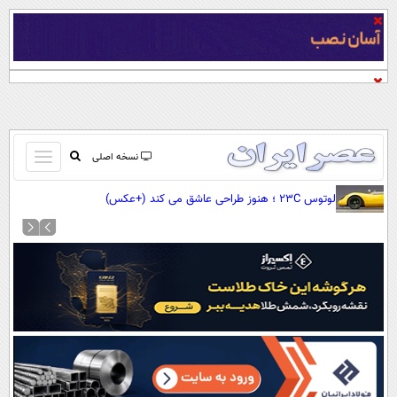
باز
نسخه اصلی
و
صفحه اول
لوتوس 23C ؛ هنوز طراحی عاشق می کند (+عکس)
بسته
تماس با ما
کردن
آرشیو
منو
جستجو
نظرسنجی
آب و هوا
اوقات شرعی
پیوند ها
سواد زندگی