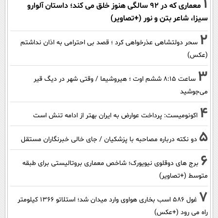
1
معماری که در 92 سالگی هنوز خلق می کند؛ داستان آلوارو
سیزا، شاعر بتن و نور (+تصاویر)
2
سحر دولتشاهی عذرخواهی کرد ؛ قصد بی احترامی به اذان نداشتم
(عکس)
3
ساعت ۸:۱۵ ششم اوت ؛ هیروشیما / وقتی شهر در دیگ قیر
می‌جوشید
4
اکونومیست: پرداخت عوارض به ایران بهتر از ادامه تنش است
5
دو نکته درباره مصاحبه با پزشکیان / جای خالی خبرنگاران مستقل
6
برج های دوقلوی نیویورک؛ شاخص معماری بروتالیستی برای طبقه
متوسط (+تصاویر)
7
غول 586 اسب بخاری هواوی وارد میدان شد؛ استلاتو 1366 کیلومتر
راه می رود (+عکس)