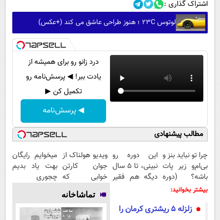
اشتراک گذاری :
لوتوس 23C ؛ هنوز طراحی عاشق می کند (+عکس)
درد زانو رو برای همیشه از
یادت ببر! ◀ پرسش‌نامه رو
تکمیل کن ▶
◀ پرسش‌نامه
مطالب پیشنهادی
چرا تو نباید بنز و
این دوره رو
ویدیو هولناک از
میخوایم رایگان
بی‌ام‌و زیر پات
نبینی، تا 5 سال
جوان کارتن
بهت یاد بدیم
باشه؟ (دوره
دیگه هم فقیر
خوابی که
چجوری
رایگان درآمد
می‌مونی! همین
میلیاردر شد.
پولدارشی! باور
بیشتر بخوانید:
تماشاخانه
میلیاردی)
الان ثبت نام
آموزش رایگان
نداری امتحانش
زلزله ۵ ریشتری کرمان را
کن
مجانیه