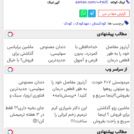
لینک کوتاه:
کپی لینک
‌گزارش خطا در خبر
برچسب ها:
کودکستان‌
،
مهدکودک
،
کودک
مطالب پیشنهادی
آرتروز مفاصل
خداحافظی با
دندان مصنوعی
ماشین برلیانس
خود را به طور
کمردرد، بدون
سوئیسی:
گذاشتی برای
قطعی درمان
قرص و آمپول
جدیدترین
فروش؟ با خیال
کنید!
فناوری اروپا،
راحت بفروش
از سراسر وب
◗پرسش‌نامه◖
سبک و مقاوم |
پرداخت قسطی
میدونستی 207 خودت
آرتروز مفاصل خود را
دندان مصنوعی
رو میتونی روهوا
به طور قطعی درمان
سوئیسی: جدیدترین
بفروشی؟اینجا سریع و
کنید! ◗پرسش‌نامه◖
فناوری اروپا، سبک و
راحت بفروش
مقاوم | پرداخت
ماشین پژو گذاشتی
این دکتر شیرازی کرم
جای بخیه داری؟؟ فقط
قسطی
برای فروش ؟ اینجا
ترمیم زخم ایرانی را
در 3 هفته ترمیمش
سریع و راحت بفروش
ساخت!!!
کن!😍
مطالب پیشنهادی