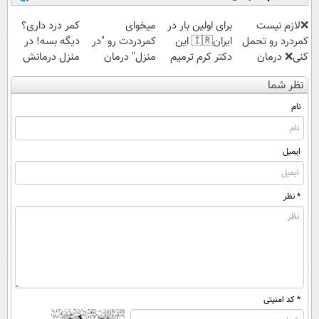
❌لازم نیست
برای اولین بار در
میخوای
کمر درد داری؟
کمردرد رو تحمل
ایران🇮🇷 این
کمردردت رو "در
دیگه بسه! در
کنی❌ درمان
دکتر کرم ترمیم
منزل" درمان
منزل درمانش
بدون جراحی و
کننده 23 روزه
کنی؟ (◂فیلم +
کن
نظر شما
قرص
ساخت!
◂پرسش‌نامه)
(◀پرسش‌نامه)
(پرسشنامه)
نام
ایمیل
* نظر
* کد امنیتی