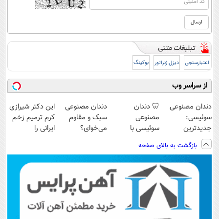
اعتبارسنجی
دیزل ژنراتور
بوکینگ
از سراسر وب
دندان مصنوعی
🦷 دندان
دندان مصنوعی
این دکتر شیرازی
سوئیسی:
مصنوعی
سبک و مقاوم
کرم ترمیم زخم
جدیدترین
سوئیسی با
می‌خوای؟
ایرانی را
فناوری اروپا،
تکنولوژی
پرداخت اقساطی
ساخت!!!
بازگشت به بالای صفحه
سبک و مقاوم |
دیجیتال |
هم داریم!😍 |
پرداخت قسطی
پرداخت در 4
📍تهران
قسط |📍 تهران