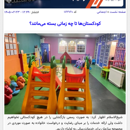
سیاسی
اقتصاد
صفحه نخست
»
اجتماعی
کد
۱۱۶۲۷۶۰
انتشار:
۱۲:۴۹ - ۲۳-۰۲-۱۴۰۵
جامعه
اقتصادی
کودکستان‌ها تا چه زمانی بسته می‌مانند؟
ورزشی
اجتماعی
خودرو
بین الملل
حوادث
فرهنگ و هنر
سیاست خارجی
سلامت
علم و دانش
یک برش دانایی
قرآن
فناوری و It
محیط زیست
گوناگون
علمی
سفر و تفریح
فیلم
سرگرمی
اخبار کریپتو
عصر ایران 2
اقتصاد
باشگاه مغز
آموزش زبان
خواندنی ها و دیدنی ها
ورزش
مجله تصویری سلاح
شیخ‌الاسلام اظهار کرد: به صورت رسمی بازگشایی را در هیچ کودکستانی نخواهیم
داستان کوتاه
سیاست
داشت ولی ارائه خدمات را بر مبنای رضایت و درخواست خانواده به صورت موردی در
مجموعه سازمان برای خدمات‌رسانی به اولیاء داریم.