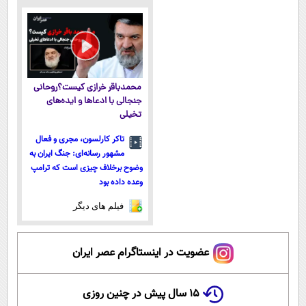
پرداخت
سبک و مقاوم |
اقساطی هم
اقساطی 💳 📍
پرداخت قسطی
داریم!😍 | 📍
تهران
تهران
محمدباقر خرازی کیست؟روحانی
جنجالی با ادعاها و ایده‌های
تخیلی
تاکر کارلسون، مجری و فعال
مشهور رسانه‌ای: جنگ ایران به
وضوح برخلاف چیزی است که ترامپ
وعده داده بود
فیلم های دیگر
عضویت در اینستاگرام عصر ایران
۱۵ سال پیش در چنین روزی