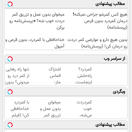
مطالب پیشنهادی
هیچ کس کمرشو جراحی نمیکنه❗
میخوای بدون عمل و تزریق کمر
درمان کمردرد بدون قرص
دردت خوب شه؟ ◂پرسش‌نامه رو
(پرسشنامه)
پرکن
بدون هیچ دارو و عوارضی کمر دردت
خداحافظی با کمردرد، بدون قرص و
رو درمان کن! (پرسش‌نامه)
آمپول
از سراسر وب
کمردرد؟
اشتراک
تنها راه رهایی
راه‌حلش
الماس
از کمر درد رو
اینجاست،
ماز:
میدونی؟ بدون
نه توی
برای
نیاز به دارو!
وبگردی
داروخونه
رتبه
(◂پرسش‌نامه)
یک‌های
کمردردت
میخوای
با کمردرد
کنکور!
خوب
بدون عمل و
خداحافظی
می‌شه،
تزریق کمر
کن! (فیلم
اگر این
دردت خوب
و ببین ◀
مطالب پیشنهادی
پرسشنامه
شه؟
پرسش‌نامه