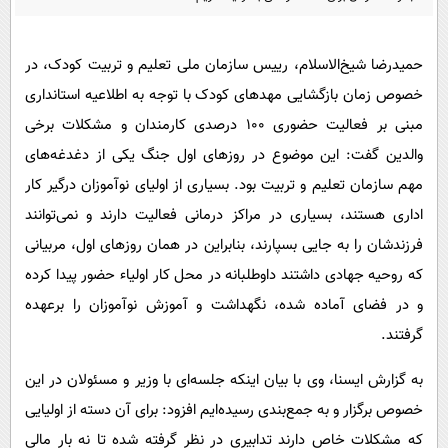
پیامک
سرگرمی
روانشناسی
فناوری
حمیدرضا شیخ‌الاسلام، رییس سازمان ملی تعلیم و تربیت کودک، در
آشپزی
گوناگون
خصوص زمان بازگشایی مهدهای کودک با توجه به اطلاعیه استانداری
دانلود
حوادث
مبنی بر فعالیت حضوری ۱۰۰ درصدی کارمندان و مشکلات برخی
والدین گفت: این موضوع در روزهای اول جنگ یکی از دغدغه‌های
محیط زیست
مهم سازمان تعلیم و تربیت بود. بسیاری از اولیای نوآموزان درگیر کار
سلامت
اداری هستند، بسیاری در مراکز درمانی فعالیت دارند و نمی‌توانند
فرهنگی
فرزندشان را به جایی بسپارند، بنابراین در همان روزهای اول، مربیانی
بین الملل
که روحیه جهادی داشتند داوطلبانه در محل کار اولیاء حضور پیدا کرده
و در فضای آماده شده، نگهداشت و آموزش نوآموزان را برعهده
اجتماعی
گرفتند.
حیات وحش
به گزارش ایسنا، وی با بیان اینکه جلسه‌ای با وزیر و مسئولان در این
سیاست خارجی
خصوص برگزار و به جمع‌بندی رسیده‌ایم افزود: برای آن دسته از اولیایی
که مشکلات خاص دارند تدابیری در نظر گرفته شده تا نه بار مالی