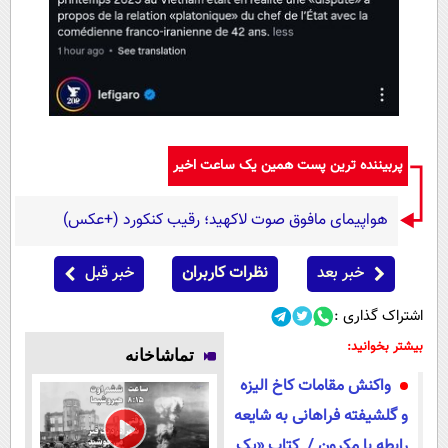
پربیننده ترین پست همین یک ساعت اخیر
هواپیمای مافوق صوت لاکهید؛ رقیب کنکورد (+عکس)
خبر بعد
نظرات کاربران
خبر قبل
اشتراک گذاری :
بیشتر بخوانید:
تماشاخانه
واکنش مقامات کاخ الیزه
و گلشیفته فراهانی به شایعه
رابطه با مکرون / کتاب «یک