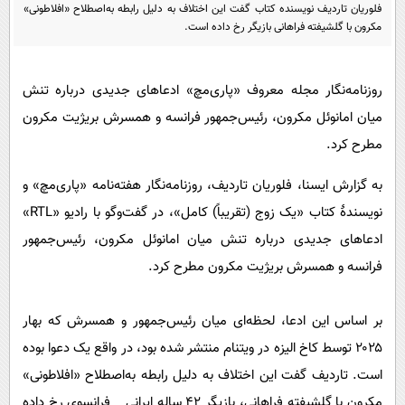
پیامک
سرگرمی
فلوریان تاردیف نویسنده کتاب گفت این اختلاف به دلیل رابطه به‌اصطلاح «افلاطونی»
مکرون با گلشیفته فراهانی بازیگر رخ داده است.
روانشناسی
فناوری
آشپزی
گوناگون
روزنامه‌نگار مجله معروف «پاری‌مچ» ادعاهای جدیدی درباره تنش
دانلود
حوادث
میان امانوئل مکرون، رئیس‌جمهور فرانسه و همسرش بریژیت مکرون
محیط زیست
مطرح کرد.
سلامت
به گزارش ایسنا، فلوریان تاردیف، روزنامه‌نگار هفته‌نامه «پاری‌مچ» و
فرهنگی
نویسندهٔ کتاب «یک زوج (تقریباً) کامل»، در گفت‌وگو با رادیو «RTL»
ادعاهای جدیدی درباره تنش میان امانوئل مکرون، رئیس‌جمهور
بین الملل
فرانسه و همسرش بریژیت مکرون مطرح کرد.
اجتماعی
حیات وحش
بر اساس این ادعا، لحظه‌ای میان رئیس‌جمهور و همسرش که بهار
سیاست خارجی
۲۰۲۵ توسط کاخ الیزه در ویتنام منتشر شده بود، در واقع یک دعوا بوده
است. تاردیف گفت این اختلاف به دلیل رابطه به‌اصطلاح «افلاطونی»
مکرون با گلشیفته فراهانی، بازیگر ۴۲ ساله ایرانی _ فرانسوی رخ داده