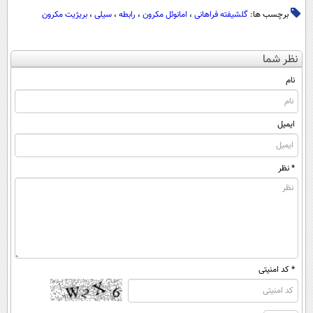
برچسب ها:
گلشیفته فراهانی
،
امانوئل مکرون
،
رابطه
،
سیلی
،
بریژیت مکرون
نظر شما
نام
ایمیل
* نظر
* کد امنیتی