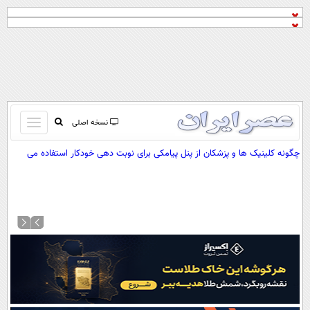
باز
نسخه اصلی
و
صفحه اول
چگونه کلینیک ها و پزشکان از پنل پیامکی برای نوبت دهی خودکار استفاده می
بسته
کنند؟
تماس با ما
کردن
آرشیو
منو
جستجو
نظرسنجی
آب و هوا
اوقات شرعی
پیوند ها
سواد زندگی