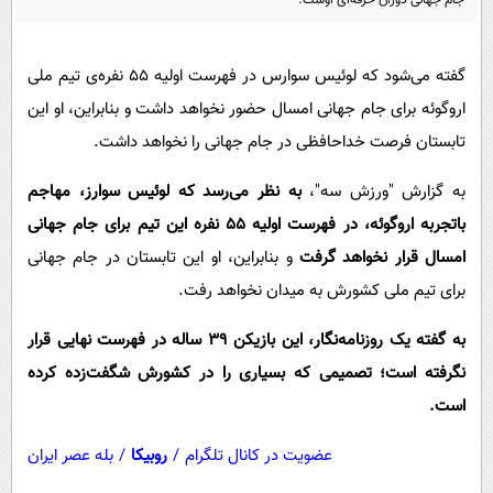
پیامک
سرگرمی
روانشناسی
فناوری
گفته می‌شود که لوئیس سوارس در فهرست اولیه ۵۵ نفره‌ی تیم ملی
آشپزی
گوناگون
اروگوئه برای جام جهانی امسال حضور نخواهد داشت و بنابراین، او این
دانلود
حوادث
تابستان فرصت خداحافظی در جام جهانی را نخواهد داشت.
محیط زیست
به گزارش "ورزش سه"،
به نظر می‌رسد که لوئیس سوارز، مهاجم
سلامت
باتجربه اروگوئه، در فهرست اولیه 55 نفره این تیم برای جام جهانی
فرهنگی
امسال قرار نخواهد گرفت
و بنابراین، او این تابستان در جام جهانی
برای تیم ملی کشورش به میدان نخواهد رفت.
بین الملل
اجتماعی
به گفته یک روزنامه‌نگار، این بازیکن 39 ساله در فهرست نهایی قرار
نگرفته است؛ تصمیمی که بسیاری را در کشورش شگفت‌زده کرده
حیات وحش
است.
سیاست خارجی
عضویت در کانال تلگرام
/
روبیکا
/
بله عصر ایران