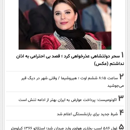
1
سحر دولتشاهی عذرخواهی کرد ؛ قصد بی احترامی به اذان
نداشتم (عکس)
2
ساعت ۸:۱۵ ششم اوت ؛ هیروشیما / وقتی شهر در دیگ قیر
می‌جوشید
3
اکونومیست: پرداخت عوارض به ایران بهتر از ادامه تنش است
4
شرط جدید برای بازنشستگی اعلام شد
5
غول 586 اسب بخاری هواوی وارد میدان شد؛ استلاتو 1366 کیلومتر