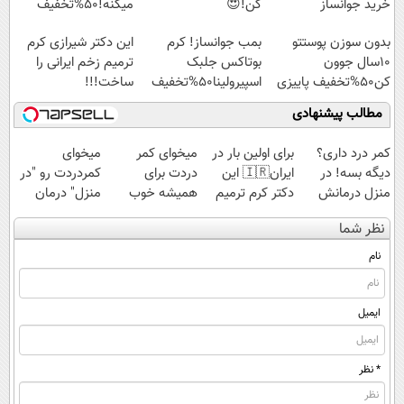
خرید جوانساز
کن!😍
میکنه!50%تخفیف
اسپیرولینا با تخفیف
بدون سوزن پوستتو
بمب جوانساز! کرم
این دکتر شیرازی کرم
ویژه
10سال جوون
بوتاکس جلبک
ترمیم زخم ایرانی را
کن50%تخفیف پاییزی
اسپیرولینا50%تخفیف
ساخت!!!
مطالب پیشنهادی
کمر درد داری؟
برای اولین بار در
میخوای کمر
میخوای
دیگه بسه! در
ایران🇮🇷 این
دردت برای
کمردردت رو "در
منزل درمانش
دکتر کرم ترمیم
همیشه خوب
منزل" درمان
کن
کننده 23 روزه
شه؟ ◀
کنی؟ (◂فیلم +
نظر شما
(◀پرسش‌نامه)
ساخت!
پرسش‌نامه رو پر
◂پرسش‌نامه)
کن!
نام
ایمیل
* نظر