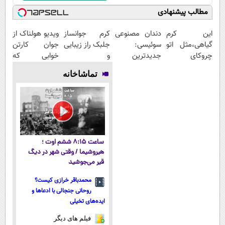
مطالب پیشنهادی
این کرم
دندان مصنوعی
کرم جوانساز
ویدیو هولناک از
گیاهی،مثل اتو
سوئیسی:
جلبک راز زیبایی
جوان کارتن
چروکای
جدیدترین
و
خوابی که
پوستتوصاف
فناوری اروپا،
جوانی50%تخفیف
میلیاردر شد.
تماشاخانه
میکنه!50%تخفیف
سبک و مقاوم |
آموزش رایگان
پرداخت قسطی
ساعت ۸:۱۵ ششم اوت ؛
هیروشیما / وقتی شهر در دیگ
قیر می‌جوشید
محمدباقر خرازی کیست؟
روحانی جنجالی با ادعاها و
ایده‌های تخیلی
فیلم های دیگر