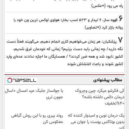
راه می رود (+عکس)
6
قهوه ساز، 6 لیدار و 523 اسب بخار؛ هواوی لوکس ترین ون خود را
روانه بازار کرد (+تصاویر)
7
پزشکیان: هر زمان می‌خواهیم کاری انجام دهیم، می‌گویند فعلاً دست
نگه دارید/ چه زمانی باید دست بزنیم؟ زمانی که خودمان غرق شدیم،
کشور نابود شد و همه ضرر کردند؟ / همسایگان ما اجازه ندادند عده‌ای وارد
کشور شوند و باعث اغتشاش شوند
مطالب پیشنهادی
کی فکرشو میکرد چین وچروک
با جوانساز جلبک عید امسال ۱۰سال
درمان دائمی داشته باشه؟
جوون تری
40%تخفیف
یک درمان نوین و امیدوار کننده که
روند پیری رو با این روش گیاهی
بدون بوتاکس پوست را جوان می
معکوس کن
کند