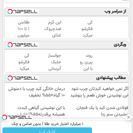
از سراسر وب
کی
این کرم
طلاسی
فکرشو
ضدچروک
| تا 100
میکرد
غذای
میلیون
چین
پوستت
وام
وبگردی
وچروک
رو تامین
آنی
درمان
میکنه
خرید
روند
جوانساز
کی
دائمی
(خرید با
طلا💰
پیری رو
جلبک
فکرشو
داشته
40%تخفیف)
ثبت
با این
آبرسانی
میکرد
باشه؟
نام
روش
قوی
چین
مطالب پیشنهادی
40%تخفیف
کن!
گیاهی
پوست
وچروک
معکوس
در
درمان
اگر نمی خواهید کبدتان چرب شود
درمان خانگی کبد چرب با دمنوش
کن
فصل
دائمی
این نوشیدنی خوش طعم را بنوشید
10 گیاه+55% تخفیف
سرما
داشته
فولادی شدن کبد با یک فنجان
باشه؟
با این نوشیدنی گیاهی کبدت
نوشیدنی سم زدا
همیشه پرقدرته55%تخفیف
40%تخفیف
۱ میلیارد اعتبار خرید طلا | بدون ضامن و چک
صفحه اول
فیلم
عصر ایران۲
درباره عصرایران
تماس با ما
آرشیو
جستجو
کلیک کن!