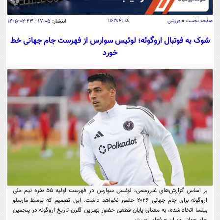
سیاسی
اقتصاد
صفحه نخست
»
ورزشی
کد
۱۱۶۲۸۴۱
انتشار:
۱۷:۰۵ - ۲۳-۰۲-۱۴۰۵
جامعه
اقتصادی
شوک به فوتبال اروگوئه؛ لوئیس سوارس از فهرست جام جهانی خط
خورد
ورزشی
اجتماعی
خودرو
بین الملل
حوادث
فرهنگ و هنر
سیاست خارجی
سلامت
علم و دانش
یک برش دانایی
قرآن
فناوری و It
محیط زیست
گوناگون
علمی
سفر و تفریح
فیلم
سرگرمی
اخبار کریپتو
عصر ایران 2
اقتصاد
باشگاه مغز
آموزش زبان
خواندنی ها و دیدنی ها
ورزش
مجله تصویری سلاح
بر اساس گزارش‌های غیررسمی، لوئیس سوارس در فهرست اولیه ۵۵ نفره تیم ملی
اروگوئه برای جام جهانی ۲۰۲۶ حضور نخواهد داشت. این تصمیم که توسط مارسلو
داستان کوتاه
سیاست
بیلسا اتخاذ شده، به معنای پایان قطعی حضور بهترین گلزن تاریخ اروگوئه در پنجمین
جام جهانی دوران حرفه‌ای اوست.