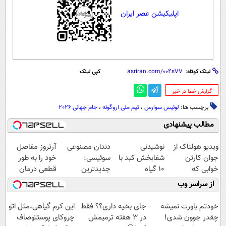
اپلیکیشن عصر ایران
لینک کوتاه:
کپی لینک
‌گزارش خطا در خبر
برچسب ها:
لوئیس سوارس
،
تیم ملی اروگوئه
،
جام جهانی 2026
مطالب پیشنهادی
ویدیو هولناک از
نوشیدنی
دندان مصنوعی
آرتروز مفاصل
جوان کارتن
شفابخش کبد با
سوئیسی:
خود را به طور
خوابی که
10 گیاه
جدیدترین
قطعی درمان
میلیاردر شد.
موثر(تخفیف تا
فناوری اروپا،
کنید!
از سراسر وب
آموزش رایگان
امشب)
سبک و مقاوم |
◗پرسش‌نامه◖
پرداخت قسطی
خودتم باورت نمیشه
جای بخیه داری؟؟ فقط
این کرم گیاهی،مثل اتو
چقدر جوون شدی!
در 3 هفته ترمیمش
چروکای پوستتوصاف