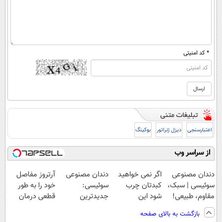
* کد امنیتی
اعتبارسنجی
دیزل ژنراتور
بوکینگ
از سراسر وب
دندان مصنوعی
اگر نمی خواهید
دندان مصنوعی
آرتروز مفاصل
سوئیسی | سبک،
کبدتان چرب
سوئیسی:
خود را به طور
مقاوم، طبیعی!
شود این
جدیدترین
قطعی درمان
ویزیت
نوشیدنی خوش
فناوری اروپا،
کنید!
بازگشت به بالای صفحه
رایگان+پرداخت
طعم را بنوشید
سبک و مقاوم |
◗پرسش‌نامه◖