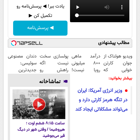
یادت ببر! ◀ پرسش‌نامه رو
تکمیل کن ▶
◀ پرسش‌نامه
مطالب پیشنهادی
ویدیو هولناک از
درآمد ماهی
پولسازی سخت
دندان مصنوعی
جوان کارتن
800 میلیونی
نیست اگه
سوئیسی:
خوابی که
رویا نیست!
راهش رو
جدیدترین
میلیاردر شد.
امتحانش
بدونی! " دوره
فناوری اروپا،
بیشتر بخوانید:
تماشاخانه
آموزش رایگان
مجانیه😉
رایگان "
سبک و مقاوم |
وزیر انرژی آمریکا: ایران
پرداخت قسطی
در تنگه هرمز کارتی دارد و
می‌تواند مشکلاتی ایجاد کند
ساعت ۸:۱۵ ششم اوت ؛
هیروشیما / وقتی شهر در دیگ
قیر می‌جوشید