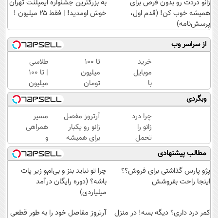
زانو دردت رو بدون قرص برای
به بزرگترین جشنواره ایمپلنت تهران
همیشه خوب کن! (قدم اول،
خوش اومدید! | فقط ۲۵ میلیون !
پرسش‌نامه)
از سراسر وب
خرید
تا 100
طلاسی
موبایل
میلیون
| تا 100
با
تومان
میلیون
اسنپ
وام
وام
وبگردی
پی | در
فوری
آنی
۴
خرید
خرید
چرا درد
آرتروز مفصل
مسیر
قسط
طلا💰
طلا💰
زانو را
زانو رو یکبار
همراهی
بدون
💰
ثبت
تحمل
برای همیشه
و
سود و
(بدون
نام
می‌کنی؟
درمان کن!
گزارش
مطالب پیشنهادی
کارمزد!
ضامن)
کن!
خیلی
◗پرسش‌نامه◖
عملکرد
ساده
گروه
پژو پارس گذاشتی برای فروش؟؟
چرا تو نباید بنز و بی‌ام‌و زیر پات
درمنزل
اسنپ
اینجا راحت بفروشش
باشه؟ (دوره رایگان درآمد
درمانش
در
میلیاردی)
کن
۱۴۰۴
کمر درد داری؟ دیگه بسه! در منزل
آرتروز مفاصل خود را به طور قطعی