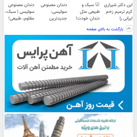
این دکتر شیرازی
🦷 سبک و
دندان مصنوعی
دندان مصنوعی
کرم ترمیم زخم
طبیعی مثل
سوئیسی:
سوئیسی | سبک،
ایرانی را
دندان خودت!
جدیدترین
مقاوم، طبیعی!
ساخت!!!
نصب آسان و
فناوری اروپا،
ویزیت
بازگشت به بالای صفحه
پرداخت اقساطی
سبک و مقاوم |
رایگان+پرداخت
💳 📍 تهران
پرداخت قسطی
اقساطی😍