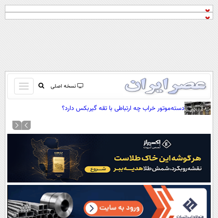
باز
نسخه اصلی
و
صفحه اول
دسته‌موتور خراب چه ارتباطی با تقه گیربکس دارد؟
بسته
تماس با ما
کردن
آرشیو
منو
جستجو
نظرسنجی
آب و هوا
اوقات شرعی
پیوند ها
سواد زندگی