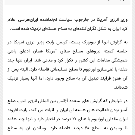
پیامک
سرگرمی
روانشناسی
فناوری
وزیر انرژی آمریکا در چارچوب سیاست نخ‌نماشده ایران‌هراسی اعلام
آشپزی
گوناگون
کرد ایران به شکل نگران‌کننده‌ای به سلاح هسته‌ای نزدیک شده است.
دانلود
حوادث
به گزارش ایرنا از نیویورک پست،
کریس رایت وزیر انرژی آمریکا در
محیط زیست
جلسه کمیته نیروهای مسلح سنای آمریکا همان ادعای واهی
سلامت
همیشگی مقامات این کشور را تکرار کرد و مدعی شد: ایران تنها چند
هفته با غنی‌سازی اورانیوم تا سطح تسلیحاتی فاصله دارد. البته پس از
فرهنگی
آن هنوز فرآیند تبدیل آن به سلاح وجود دارد، اما آنها بسیار نزدیک
بین الملل
شده‌اند.
اجتماعی
در شرایطی که گزارش های متعدد آژانس بین المللی انرژی اتمی، صلح
حیات وحش
آمیز بودن فعالیت های هسته ای ایران را اثبات می کند، رایت افزود:
سیاست خارجی
ایران مقداری اورانیوم با غنای ۲۰ درصد در اختیار دارد و تنها چند هفته
تا رسیدن به سطح ۶۰ درصد فاصله دارد. رساندن آن به سطح