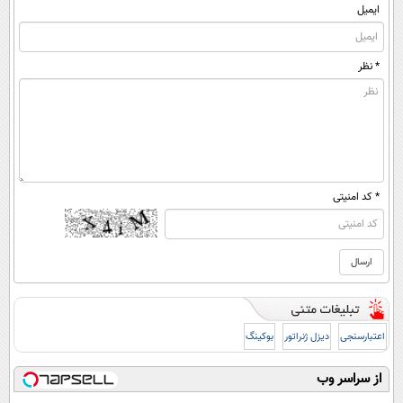
ایمیل
* نظر
* کد امنیتی
اعتبارسنجی
دیزل ژنراتور
بوکینگ
از سراسر وب