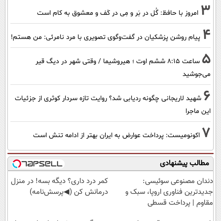
3
امروز با حافظ: گُل در بَر و مِی در کَف و معشوق به کام است
4
پیام روشن پزشکیان در گفت‌و‌گوی تصویری با مرد نامرئی: من هستم!
5
ساعت ۸:۱۵ ششم اوت ؛ هیروشیما / وقتی شهر در دیگ قیر
می‌جوشید
6
شهید لاریجانی چگونه ردیابی شد؟ روایت تازه سردار کوثری از جزئیات
این ماجرا
7
اکونومیست: پرداخت عوارض به ایران بهتر از ادامه تنش است
مطالب پیشنهادی
دندان مصنوعی سوئیسی:
کمر درد داری؟ دیگه بسه! در منزل
جدیدترین فناوری اروپا، سبک و
درمانش کن (◀پرسش‌نامه)
مقاوم | پرداخت قسطی