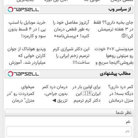
کنید!
میلیاردر شد.
رایگان رو شرکت
فناوری اروپا،
از سراسر وب
◗پرسش‌نامه◖
آموزش رایگان
کن تا دیر نشده!
سبک و مقاوم |
پرداخت قسطی
جای بخیه داری؟؟ فقط
آرتروز مفاصل خود را
خرید موبایل با اسنپ
در 3 هفته ترمیمش
به طور قطعی درمان
پی | در ۴ قسط بدون
کن!😍
کنید! ◗پرسش‌نامه◖
سود و کارمزد!
میدونستی 207 خودت
این دکتر شیرازی کرم
ویدیو هولناک از جوان
رو میتونی روهوا
ترمیم زخم ایرانی را
کارتن خوابی که
بفروشی؟اینجا سریع و
ساخت!!!
میلیاردر شد. آموزش
راحت بفروش
رایگان
مطالب پیشنهادی
کمر درد داری؟
برای اولین بار در
درمان درد کمر
میخوای
دیگه بسه! در
ایران🇮🇷 این
بدون جراحی،
کمردردت رو "در
منزل درمانش
دکتر کرم ترمیم
تزریق ◀
منزل" درمان
کن
کننده 23 روزه
پرسش‌نامه رو پر
کنی؟ (◂فیلم +
نظر شما
(◀پرسش‌نامه)
ساخت!
کن ▶
◂پرسش‌نامه)
نام