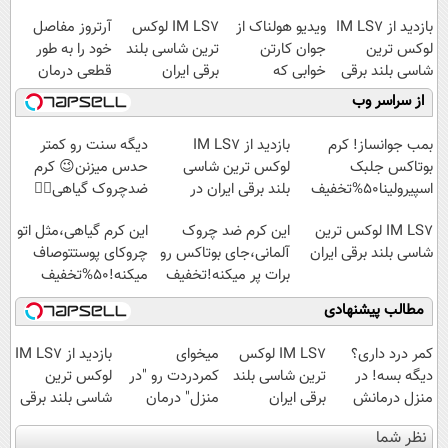
بازدید از IM LS7
ویدیو هولناک از
IM LS7 لوکس
آرتروز مفاصل
لوکس ترین
جوان کارتن
ترین شاسی بلند
خود را به طور
شاسی بلند برقی
خوابی که
برقی ایران
قطعی درمان
ایران در باشگاه
میلیاردر شد.
کنید!
از سراسر وب
انقلاب
آموزش رایگان
◗پرسش‌نامه◖
بمب جوانساز! کرم
بازدید از IM LS7
دیگه سنت رو کمتر
بوتاکس جلبک
لوکس ترین شاسی
حدس میزنن😉 کرم
اسپیرولینا50%تخفیف
بلند برقی ایران در
ضدچروک گیاهی👈🏻
باشگاه انقلاب
45%تخفیف
IM LS7 لوکس ترین
این کرم ضد چروک
این کرم گیاهی،مثل اتو
شاسی بلند برقی ایران
آلمانی،جای بوتاکس رو
چروکای پوستتوصاف
برات پر میکنه!تخفیف
میکنه!50%تخفیف
تا امشب
مطالب پیشنهادی
کمر درد داری؟
IM LS7 لوکس
میخوای
بازدید از IM LS7
دیگه بسه! در
ترین شاسی بلند
کمردردت رو "در
لوکس ترین
منزل درمانش
برقی ایران
منزل" درمان
شاسی بلند برقی
کن
کنی؟ (◂فیلم +
ایران در باشگاه
نظر شما
(◀پرسش‌نامه)
◂پرسش‌نامه)
انقلاب