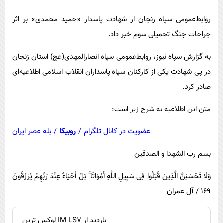
پیامک
سرگرمی
روابط‌عمومی سپاه زنجان از شهادت پاسدار «حمید محمدی» بر اثر
روانشناسی
فناوری
جراحات جنگ تحمیلی سوم خبر داد.
آشپزی
گوناگون
به گزارش سپاه نیوز، روابط‌عمومی سپاه انصارالمهدی(عج) استان زنجان
دانلود
حوادث
در پی شهادت یکی از کارکنان سپاه پاسداران انقلاب اسلامی اطلاعیه‌ای
محیط زیست
صادر کرد.
سلامت
متن این اطلاعیه به شرح زیر است:
فرهنگی
عضویت در کانال تلگرام
/
روبیکا
/
بله عصر ایران
بین الملل
اجتماعی
بسم رب الشهدا و الصدقین
حیات وحش
وَلَا تَحْسَبَنَّ الَّذِینَ قُتِلُوا فِی سَبِیلِ اللَّهِ أَمْوَاتًا ۚ بَلْ أَحْیَاءٌ عِنْدَ رَبِّهِمْ یُرْزَقُونَ
سیاست خارجی
۱۶۹ / آل عمران
بازدید از IM LS7 لوکس ترین