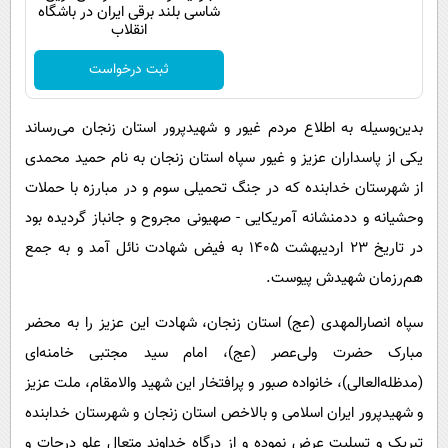
شاسی بلند برقی ایران در باشگاه
انقلاب
ثبت درخواست
بدین‌وسیله به اطلاع مردم غیور و شهیدپرور استان زنجان می‌رساند
یکی از پاسداران عزیز و غیور سپاه استان زنجان به نام حمید محمدی
از شهرستان خدابنده که در جنگ تحمیلی سوم و در مبارزه با حملات
وحشیانه و ددمنشانه آمریکایی - صهیونی مجروح و جانباز گردیده بود
در تاریخ ۲۳ اردیبهشت ۱۴۰۵ به فیض شهادت نائل آمد و به جمع
هم‌رزمان شهیدش پیوست.
سپاه انصارالمهدی (عج) استان زنجان، شهادت این عزیز را به محضر
مبارک حضرت ولی‌عصر (عج)، امام سید مجتبی خامنه‌ای
(مدظله‌العالی)، خانواده‌ صبور و پرافتخار این شهید والامقام، ملت عزیز
و شهیدپرور ایران اسلامی و بالاخص استان زنجان و شهرستان خدابنده
تبریک و تسلیت عرض نموده و از درگاه خداوند متعال علو درجات و