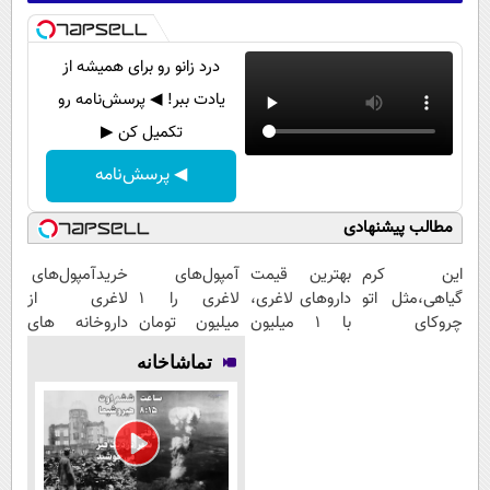
درد زانو رو برای همیشه از
یادت ببر! ◀ پرسش‌نامه رو
تکمیل کن ▶
◀ پرسش‌نامه
مطالب پیشنهادی
این کرم
بهترین قیمت
آمپول‌های
خریدآمپول‌های
گیاهی،مثل اتو
داروهای لاغری،
لاغری را ۱
لاغری از
چروکای
با ۱ میلیون
میلیون تومان
داروخانه های
پوستتوصاف
تخفیف و ارسال
ارزان‌تر از
اطرافت، ارسال
تماشاخانه
میکنه!50%تخفیف
از داروخانه‌
همه‌جا بخر!
فوری همراه با
پک یخ!