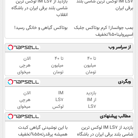
IM LS7 لوکس ترین شاسی بلند
بازدید از IM LS7 لوکس ترین
برقی ایران
شاسی بلند برقی ایران در باشگاه
انقلاب
بمب جوانساز! کرم بوتاکس جلبک
بوتاکس گیاهی و خانگی رسید!
اسپیرولینا50%تخفیف
از سراسر وب
تا 40
تا 40
الان
میلیون
میلیون
هرچی
تومان
تومان
میخوای
اعتبار
اعتبار
بخر،
وبگردی
فوری
فوری
بعدا
دریافت
(همین
قسطی
بازدید
IM
الان
کن
الان
پرداخت
از IM
LS7
هرچی
دریافت
کن
LS7
لوکس
میخوای
کن)
لوکس
ترین
بخر،
مطالب پیشنهادی
ترین
شاسی
بعدا
شاسی
بلند
قسطی
بازدید از IM LS7 لوکس ترین
با این نوشیدنی گیاهی کبدت
بلند
برقی
پرداخت
شاسی بلند برقی ایران در باشگاه
همیشه پرقدرته55%تخفیف