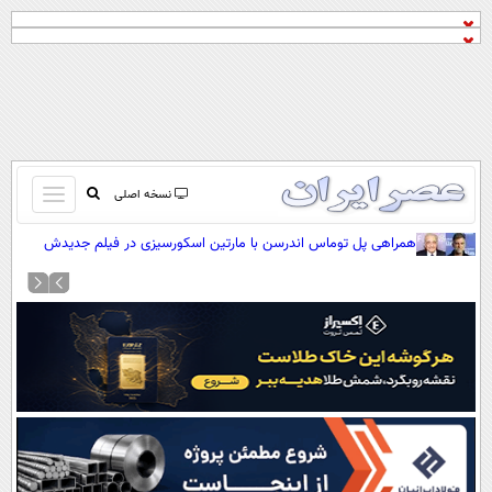
باز
نسخه اصلی
و
صفحه اول
همراهی پل توماس اندرسن با مارتین اسکورسیزی در فیلم جدیدش
بسته
تماس با ما
کردن
آرشیو
منو
جستجو
نظرسنجی
آب و هوا
اوقات شرعی
پیوند ها
سواد زندگی