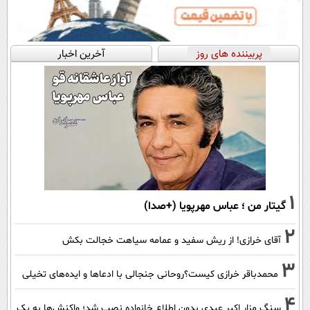
پربیننده های روز
آخرین اخبار
1
گیتار من ؛ عباس مهرپویا (+صدا)
2
آقای خرازی! از ریش سفید و عمامه سیاهت خجالت بکش
3
محمدباقر خرازی کیست؟روحانی جنجالی با ادعاها و ایده‌های تخیلی
4
سنگ مزار اکبر عبدی بدون اطلاع خانواده نصب شد؛ واکنش‌ها به یک