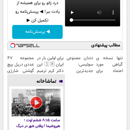
درد زانو رو برای همیشه از
یادت ببر! ◀ پرسش‌نامه رو
تکمیل کن ▶
◀ پرسش‌نامه
مطالب پیشنهادی
تنها نسخه ی
دندان مصنوعی
برای اولین بار در
مجموعه 47
گیاهی مورد
سوئیسی:
ایران🇮🇷 این
عددی دریل پیچ
اعتماد برای
جدیدترین
دکتر کرم ترمیم
گوشتی شارژی
تصفیه
فناوری اروپا،
کننده 23 روزه
(تخفیف به
تماشاخانه
کبد(دارای سیب
سبک و مقاوم |
ساخت!
مدت محدود)
سلامت)
پرداخت قسطی
ساعت ۸:۱۵ ششم اوت ؛
هیروشیما / وقتی شهر در دیگ