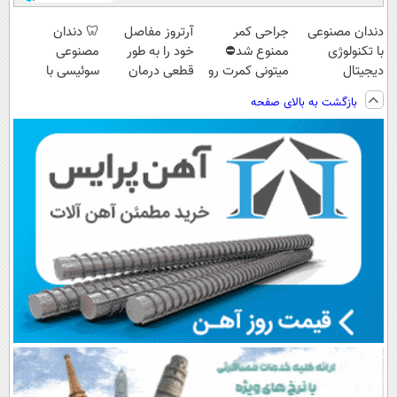
دندان مصنوعی
جراحی کمر
آرتروز مفاصل
🦷 دندان
با تکنولوژی
ممنوع شد⛔
خود را به طور
مصنوعی
دیجیتال
میتونی کمرت رو
قطعی درمان
سوئیسی با
سوئیسی🇨🇭
در منزل درمان
کنید!
تکنولوژی
بازگشت به بالای صفحه
کنی! 👈🏻
◂پرسش‌نامه▸
دیجیتال |
پرسش‌نامه
پرداخت در 4
قسط |📍 تهران