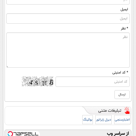
ایمیل
* نظر
* کد امنیتی
اعتبارسنجی
دیزل ژنراتور
بوکینگ
از سراسر وب