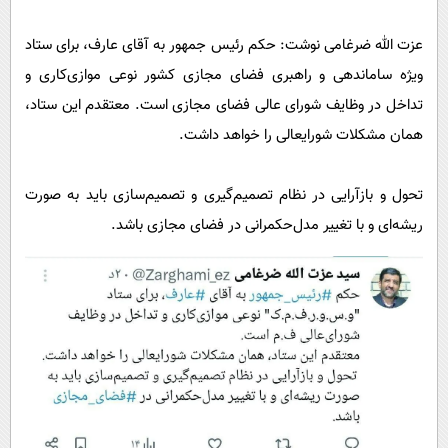
پیامک
سرگرمی
عزت الله ضرغامی نوشت: حکم رئیس جمهور به آقای عارف، برای ستاد
روانشناسی
فناوری
ویژه ساماندهی و راهبری فضای مجازی کشور نوعی موازی‌کاری و
آشپزی
گوناگون
تداخل در وظایف شورای عالی فضای مجازی است. معتقدم این ستاد،
دانلود
حوادث
همان مشکلات شورایعالی را خواهد داشت.
محیط زیست
تحول‌ و‌ بازآرایی در نظام تصمیم‌گیری و تصمیم‌‌سازی باید به صورت
سلامت
ریشه‌ای‌ و با تغییر مدل‌حکمرانی در فضای‌ مجازی باشد.
فرهنگی
بین الملل
اجتماعی
حیات وحش
سیاست خارجی