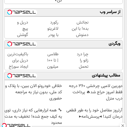
کن◖
از سراسر وب
نجاتش
رکورد
دریل و
بده! با این
لاغریتو
پیچ
دمنوش
با پودر
گوشتی
کبدتو
جلبک
همه‌کاره
وبگردی
پاکسازی
بزن🔥
با
کن+ضمانت
(خرید با
گیربکس
چرا درد
طلاسی
باکیفیت‌ترین
مرجوعی
تخفیف)
هوشمند
زانو را
| تا 100
دریل برای
⚙️
تحمل
میلیون
ایجاد سوراخ
(نصف
می‌کنی؟
وام
😱
مطالب پیشنهادی
قیمت
خیلی
آنی
بازار🔥)
ساده
خرید
دوربین لامپی چرخشی 360 درجه
خلافی خودروتو الان ببین، با پلاک و
درمنزل
طلا💰
فقط امروز حراج شد🔥 پرداخت
کد ملی، بدون نیاز به مراجعه
درمانش
ثبت
درب منزل
حضوری
کن
نام
آرتروز مفاصل خود را به طور قطعی
کن!
🔧 همه ابزارهایی که نیاز داری، توی
درمان کنید! ◂پرسش‌نامه▸
یه کیف جمع شده! تخفیف به مدت
محدود