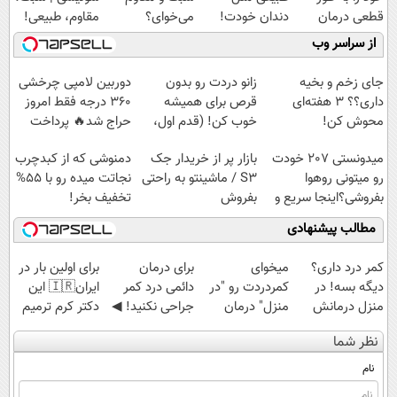
قطعی درمان
دندان خودت!
می‌خوای؟
مقاوم، طبیعی!
کنید!
نصب آسان و
پرداخت اقساطی
ویزیت
از سراسر وب
◗پرسش‌نامه◖
پرداخت اقساطی
هم داریم!😍 |
رایگان+پرداخت
💳 📍 تهران
📍تهران
اقساطی😍
جای زخم و بخیه
زانو دردت رو بدون
دوربین لامپی چرخشی
داری؟؟ 3 هفته‌ای
قرص برای همیشه
360 درجه فقط امروز
محوش کن!
خوب کن! (قدم اول،
حراج شد🔥 پرداخت
پرسش‌نامه)
درب منزل
میدونستی 207 خودت
بازار پر از خریدار جک
دمنوشی که از کبدچرب
رو میتونی روهوا
S3 / ماشینتو به راحتی
نجاتت میده رو با 55%
بفروشی؟اینجا سریع و
بفروش
تخفیف بخر!
راحت بفروش
مطالب پیشنهادی
کمر درد داری؟
میخوای
برای درمان
برای اولین بار در
دیگه بسه! در
کمردردت رو "در
دائمی درد کمر
ایران🇮🇷 این
منزل درمانش
منزل" درمان
جراحی نکنید! ◀
دکتر کرم ترمیم
کن
کنی؟ (◂فیلم +
پرسش‌نامه رو پر
کننده 23 روزه
نظر شما
(◀پرسش‌نامه)
◂پرسش‌نامه)
کن ▶
ساخت!
نام