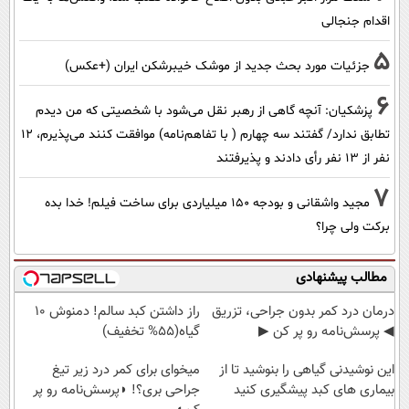
اقدام جنجالی
5
جزئیات مورد بحث جدید از موشک خیبرشکن ایران (+عکس)
6
پزشکیان‌: آنچه گاهی از رهبر نقل می‌شود با شخصیتی که من دیدم
تطابق ندارد/ گفتند سه چهارم ( با تفاهم‌نامه) موافقت کنند می‌پذیرم، 12
نفر از 13 نفر رأی دادند و پذیرفتند
7
مجید واشقانی و بودجه 150 میلیاردی برای ساخت فیلم! خدا بده
برکت ولی چرا؟
مطالب پیشنهادی
درمان درد کمر بدون جراحی، تزریق
راز داشتن کبد سالم! دمنوش 10
◀ پرسش‌نامه رو پر کن ▶
گیاه(55% تخفیف)
این نوشیدنی گیاهی را بنوشید تا از
میخوای برای کمر درد زیر تیغ
بیماری های کبد پیشگیری کنید
جراحی بری؟! ◗پرسش‌نامه رو پر