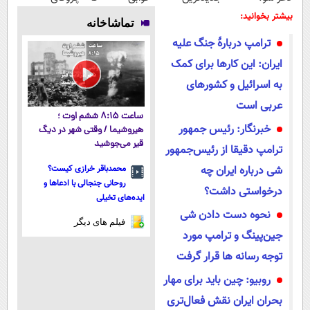
فناوری اروپا،
میلیاردر شد.
پوستتوصاف
بیشتر بخوانید:
تماشاخانه
سبک و مقاوم |
آموزش رایگان
میکنه!50%تخفیف
ترامپ دربارۀ جنگ علیه
پرداخت قسطی
ایران: این کار‌ها برای کمک
به اسرائیل و کشور‌های
عربی است
ساعت ۸:۱۵ ششم اوت ؛
خبرنگار: رئیس جمهور
هیروشیما / وقتی شهر در دیگ
قیر می‌جوشید
ترامپ دقیقا از رئیس‌جمهور
شی درباره ایران چه
محمدباقر خرازی کیست؟
روحانی جنجالی با ادعاها و
درخواستی داشت؟
ایده‌های تخیلی
نحوه دست دادن شی
فیلم های دیگر
جین‌پینگ و ترامپ مورد
توجه رسانه ها قرار گرفت
روبیو: چین باید برای مهار
بحران ایران نقش فعال‌تری