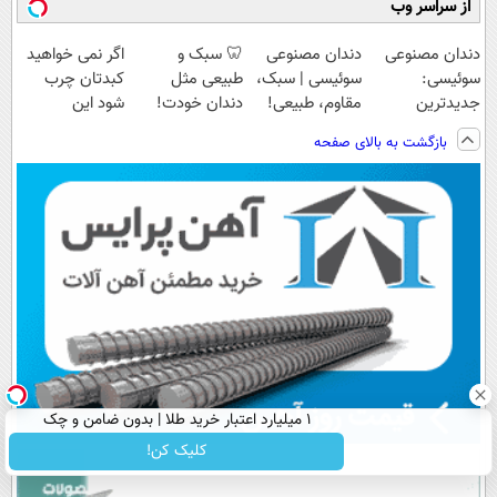
از سراسر وب
دندان مصنوعی
دندان مصنوعی
🦷 سبک و
اگر نمی خواهید
سوئیسی:
سوئیسی | سبک،
طبیعی مثل
کبدتان چرب
جدیدترین
مقاوم، طبیعی!
دندان خودت!
شود این
فناوری اروپا،
ویزیت
نصب آسان و
نوشیدنی خوش
بازگشت به بالای صفحه
سبک و مقاوم |
رایگان+پرداخت
پرداخت اقساطی
طعم را بنوشید
پرداخت قسطی
اقساطی😍
💳 📍 تهران
۱ میلیارد اعتبار خرید طلا | بدون ضامن و چک
کلیک کن!