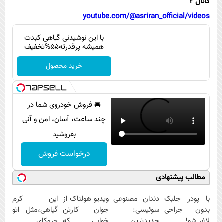
کانال 2
پیامک
سرگرمی
youtube.com/@asriran_official/videos
روانشناسی
فناوری
با این نوشیدنی گیاهی کبدت
آشپزی
گوناگون
همیشه پرقدرته55%تخفیف
دانلود
حوادث
خرید محصول
محیط زیست
سلامت
🚘 فروش خودروی شما در
فرهنگی
چند ساعت، آسان، امن و آنی
بین الملل
بفروشید
اجتماعی
درخواست فروش
حیات وحش
مطالب پیشنهادی
سیاست خارجی
با پودر جلبک
دندان مصنوعی
ویدیو هولناک از
این کرم
بدون جراحی
سوئیسی:
جوان کارتن
گیاهی،مثل اتو
لاغر شو!
جدیدترین
خوابی که
چروکای