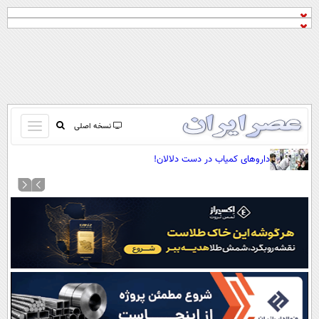
باز
نسخه اصلی
و
صفحه اول
داروهای کمیاب در دست دلالان!
بسته
تماس با ما
کردن
آرشیو
منو
جستجو
نظرسنجی
آب و هوا
اوقات شرعی
پیوند ها
سواد زندگی