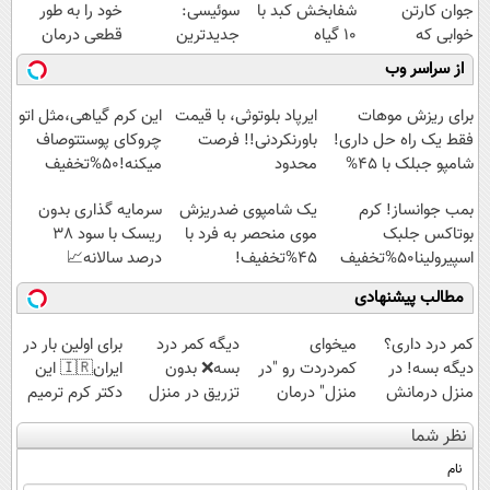
جوان کارتن
شفابخش کبد با
سوئیسی:
خود را به طور
خوابی که
10 گیاه
جدیدترین
قطعی درمان
میلیاردر شد.
موثر(تخفیف تا
فناوری اروپا،
کنید!
از سراسر وب
آموزش رایگان
امشب)
سبک و مقاوم |
◗پرسش‌نامه◖
پرداخت قسطی
برای ریزش موهات
ایرپاد بلوتوثی، با قیمت
این کرم گیاهی،مثل اتو
فقط یک راه حل داری!
باورنکردنی!! فرصت
چروکای پوستتوصاف
شامپو جبلک با 45%
محدود
میکنه!50%تخفیف
تخفیف
بمب جوانساز! کرم
یک شامپوی ضدریزش
سرمایه گذاری بدون
بوتاکس جلبک
موی منحصر به فرد با
ریسک با سود 38
اسپیرولینا50%تخفیف
45%تخفیف!
درصد سالانه📈
مطالب پیشنهادی
کمر درد داری؟
میخوای
دیگه کمر درد
برای اولین بار در
دیگه بسه! در
کمردردت رو "در
بسه❌ بدون
ایران🇮🇷 این
منزل درمانش
منزل" درمان
تزریق در منزل
دکتر کرم ترمیم
کن
کنی؟ (◂فیلم +
درمانش کن✅
کننده 23 روزه
نظر شما
(◀پرسش‌نامه)
◂پرسش‌نامه)
◀پرسش‌نامه پر
ساخت!
کن▶
نام