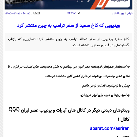
سیاسی
اقتصاد
فیلم
»
بین الملل
کد
۱۱۶۳۱۰۹
انتشار:
۱۰:۲۵ - ۲۵-۰۲-۱۴۰۵
جامعه
اقتصادی
ویدیویی که کاخ سفید از سفر ترامپ به چین منتشر کرد
ورزشی
اجتماعی
خودرو
کاخ سفید ویدیویی از سفر دونالد ترامپ به چین منتشر کرد؛ تصاویری که بازتاب
بین الملل
حوادث
گسترده‌ای در فضای مجازی داشته است.
فرهنگ و هنر
سیاست خارجی
سلامت
علم و دانش
به استحضار همراهان فرهیخته عصر ایران می رسانیم به دلیل محدودیت های اینترنت در ایران ، تا
یک برش دانایی
قرآن
فناوری و It
عادی شدن وضعیت ، ویدئوها در خارج کشور قابل مشاهده نیستند.
محیط زیست
گوناگون
پوزش ما را بپذیرید؛ قدرتان را می دانیم.
علمی
سفر و تفریح
فیلم
به امید روزهای خوب برای ایران عزیزمان.
سرگرمی
اخبار کریپتو
عصر ایران 2
اقتصاد
باشگاه مغز
ویدئوهای دیدنی دیگر در کانال های آپارات و یوتیوب عصر ایران 👇👇👇
آموزش زبان
خواندنی ها و دیدنی ها
ورزش
مجله تصویری سلاح
کانال 1
داستان کوتاه
aparat.com/asriran
سیاست