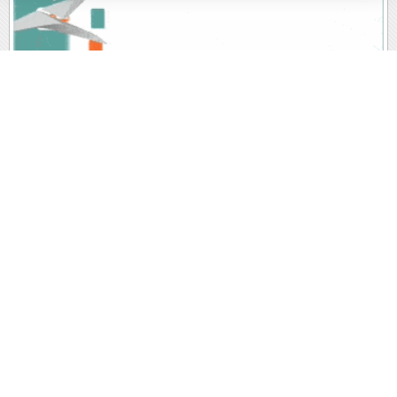
پربیننده های روز
آخرین اخبار
1
سحر دولتشاهی عذرخواهی کرد ؛ قصد بی احترامی به اذان
نداشتم (عکس)
2
اکونومیست: پرداخت عوارض به ایران بهتر از ادامه تنش است