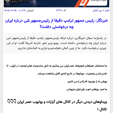
سیاسی
اقتصاد
فیلم
»
بین الملل
کد
۱۱۶۳۱۱۰
انتشار:
۱۰:۳۴ - ۲۵-۰۲-۱۴۰۵
جامعه
اقتصادی
خبرنگار: رئیس جمهور ترامپ دقیقا از رئیس‌جمهور شی درباره ایران
چه درخواستی داشت؟
ورزشی
اجتماعی
خودرو
بین الملل
حوادث
در پاسخ به سوال خبرنگاری درباره اینکه رئیس‌جمهور ترامپ دقیقا از رئیس‌جمهور شی
درباره ایران چه درخواستی داشته است، روبیو وزیر امور خارجه آمریکا گفت: او از شی
فرهنگ و هنر
سیاست خارجی
سلامت
چیزی درخواست نکرد. ما از چین کمکی نخواستیم و نیازی به کمک‌شان نداریم.
علم و دانش
یک برش دانایی
قرآن
فناوری و It
محیط زیست
به استحضار همراهان فرهیخته عصر ایران می رسانیم به دلیل محدودیت های اینترنت در ایران ، تا
گوناگون
علمی
عادی شدن وضعیت ، ویدئوها در خارج کشور قابل مشاهده نیستند.
سفر و تفریح
فیلم
سرگرمی
اخبار کریپتو
پوزش ما را بپذیرید؛ قدرتان را می دانیم.
عصر ایران 2
اقتصاد
باشگاه مغز
به امید روزهای خوب برای ایران عزیزمان.
آموزش زبان
خواندنی ها و دیدنی ها
ورزش
مجله تصویری سلاح
ویدئوهای دیدنی دیگر در کانال های آپارات و یوتیوب عصر ایران 👇👇👇
داستان کوتاه
سیاست
کانال 1