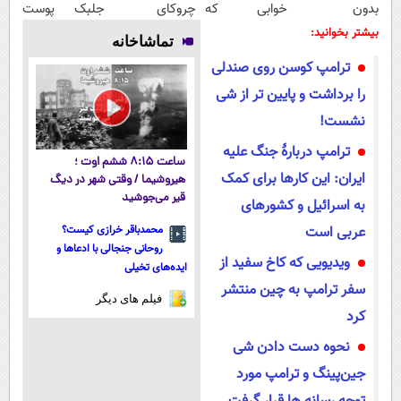
بدون
خوابی که
چروکای
جلبک پوست
سوزن40%تخفیف
میلیاردر شد.
پوستتوصاف
شمارا ۱۰ سال
بیشتر بخوانید:
تماشاخانه
آموزش رایگان
میکنه!50%تخفیف
جوان می کند
ترامپ کوسن روی صندلی
را برداشت و پایین تر از شی
نشست!
ترامپ دربارۀ جنگ علیه
ساعت ۸:۱۵ ششم اوت ؛
ایران: این کار‌ها برای کمک
هیروشیما / وقتی شهر در دیگ
قیر می‌جوشید
به اسرائیل و کشور‌های
عربی است
محمدباقر خرازی کیست؟
روحانی جنجالی با ادعاها و
ویدیویی که کاخ سفید از
ایده‌های تخیلی
سفر ترامپ به چین منتشر
فیلم های دیگر
کرد
نحوه دست دادن شی
جین‌پینگ و ترامپ مورد