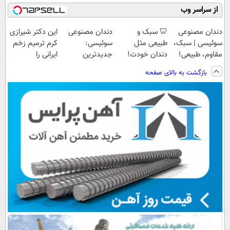
از سراسر وب
دندان مصنوعی
🦷 سبک و
دندان مصنوعی
این دکتر شیرازی
سوئیسی | سبک،
طبیعی مثل
سوئیسی:
کرم ترمیم زخم
مقاوم، طبیعی!
دندان خودت!
جدیدترین
ایرانی را
ویزیت
نصب آسان و
فناوری اروپا،
ساخت!!!
بازگشت به بالای صفحه
رایگان+پرداخت
پرداخت اقساطی
سبک و مقاوم |
اقساطی😍
💳 📍 تهران
پرداخت قسطی