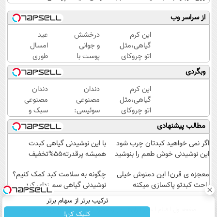
از سراسر وب
این کرم
درخشش
عید
گیاهی،مثل
و جوانی
امسال
اتو چروکای
پوست با
طوری
پوستتوصاف
جلبک
جوون شو
وبگردی
میکنه!50%تخفیف
اسپیرولینا!
که
خرید
هیچکس
این کرم
دندان
دندان
محصول با
نشناستت
گیاهی،مثل
مصنوعی
مصنوعی
تخفیف
اتو چروکای
سوئیسی:
سبک و
ویژه
پوستتوصاف
جدیدترین
مقاوم
مطالب پیشنهادی
میکنه!50%تخفیف
فناوری
می‌خوای؟
اروپا،
پرداخت
اگر نمی خواهید کبدتان چرب شود
با این نوشیدنی گیاهی کبدت
سبک و
اقساطی
این نوشیدنی خوش طعم را بنوشید
همیشه پرقدرته55%تخفیف
مقاوم |
هم
Image failed to load
معجزه ی قرن! این دمنوش خیلی
پرداخت
داریم!😍
چگونه به سلامت کبد کمک کنیم؟
راحت کبدتو پاکسازی میکنه
قسطی
نوشیدنی گیاهی سم زدای کبد
| 📍تهران
ترکیب برتر از سهام برتر
صفحه اول
فیلم
عصر ایران۲
درباره عصرایران
تماس با ما
آرشیو
جستجو
کلیک کن!