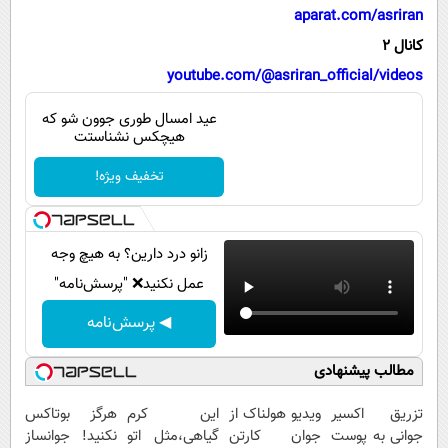
پیامک
سرگرمی
aparat.com/asriran
روانشناسی
کانال 2
فناوری
youtube.com/@asriran_official/videos
آشپزی
گوناگون
Image failed to load
عید امسال طوری جوون شو که
دانلود
حوادث
هیچکس نشناستت
محیط زیست
تخفیف ویژه!
سلامت
فرهنگی
زانو درد دارین؟ به هیچ وجه
بین الملل
عمل نکنید❌ "پرسش‌نامه"
اجتماعی
◀ پرسش‌نامه
حیات وحش
مطالب پیشنهادی
سیاست خارجی
تزریق اکسیر
ویدیو هولناک از
این کرم
هرگز بوتاکس
جوانی به پوست
جوان کارتن
گیاهی،مثل اتو
نکنید! جوانساز