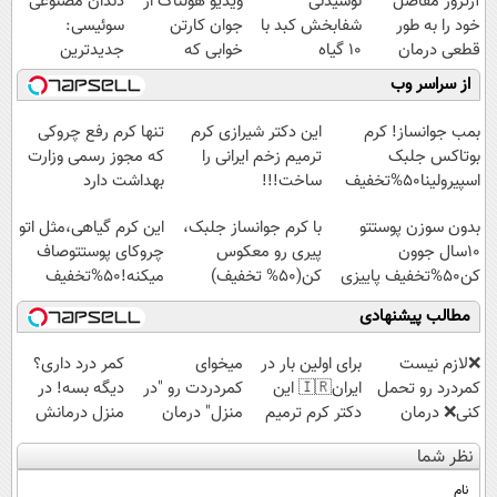
آرتروز مفاصل
نوشیدنی
ویدیو هولناک از
دندان مصنوعی
خود را به طور
شفابخش کبد با
جوان کارتن
سوئیسی:
قطعی درمان
10 گیاه
خوابی که
جدیدترین
کنید!
موثر(تخفیف تا
میلیاردر شد.
فناوری اروپا،
از سراسر وب
◗پرسش‌نامه◖
امشب)
آموزش رایگان
سبک و مقاوم |
Image failed to load
پرداخت قسطی
بمب جوانساز! کرم
این دکتر شیرازی کرم
تنها کرم رفع چروکی
بوتاکس جلبک
ترمیم زخم ایرانی را
که مجوز رسمی وزارت
اسپیرولینا50%تخفیف
ساخت!!!
بهداشت دارد
بدون سوزن پوستتو
با کرم جوانساز جلبک،
این کرم گیاهی،مثل اتو
10سال جوون
پیری رو معکوس
چروکای پوستتوصاف
کن50%تخفیف پاییزی
کن(50% تخفیف)
میکنه!50%تخفیف
مطالب پیشنهادی
❌لازم نیست
برای اولین بار در
میخوای
کمر درد داری؟
کمردرد رو تحمل
ایران🇮🇷 این
کمردردت رو "در
دیگه بسه! در
کنی❌ درمان
دکتر کرم ترمیم
منزل" درمان
منزل درمانش
بدون جراحی و
کننده 23 روزه
کنی؟ (◂فیلم +
کن
نظر شما
قرص
ساخت!
◂پرسش‌نامه)
(◀پرسش‌نامه)
(پرسشنامه)
نام