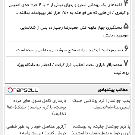
4
گفته‌های یک روحانی تندرو و ردپای بیش از ۳ یا ۴ جرم جدی امنیتی
و کیفری / آن‌هایی که می‌خواهند به ۲۵۰ هزار نفر بپیوندند بدانند ...
5
دستگیری چهار متهم قتل حمیدرضا رجب‌زاده پس از شناسایی
خودروی ربایش
6
تسنیم تایید کرد: رجب‌زاده، مداح سرشناس، به‌قتل رسیده است
7
محمدباقر خرازی تحت تعقیب قرار گرفت / احضار به دادگاه ویژه
روحانیت
مطالب پیشنهادی
بمب جوانساز! کرم بوتاکس جلبک
بازسازی کامل سلول های مرده
اسپیرولینا50%تخفیف
پوست، با کرم جوانساز جلبک(50%
تخفیف)
با کرم جوانساز جلبک، به پوستت،
آرتروز مفاصل خود را به طور قطعی
انرژی دوباره بده(تخفیف تا امشب)
درمان کنید! ◗پرسش‌نامه◖