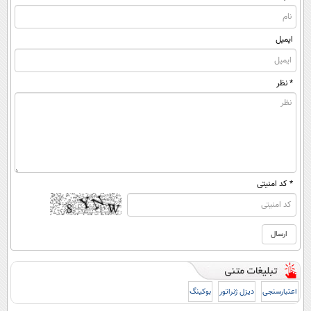
ایمیل
* نظر
* کد امنیتی
اعتبارسنجی
دیزل ژنراتور
بوکینگ