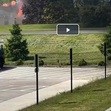
Play
Video