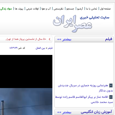
صفحه اول
تماس با ما
آرشیو
جستجو
نظرسنجی
آب و هوا
اوقات شرعی
پیوند ها
سواد زندگی
فیلم
بیشتر »»
50 سال از نخستین پرواز هما از تهران به نیویورک گذشت/ مسافرا
فیلم
»
بین الملل
کد خبر
۱۱۶۳۱۲۹
هنرنمایی روزبه حصاری در سریال جدیدش
بدون بدلکار
اقامه نماز بر پیکر ابوالقاسم قاسم زاده توسط
سید محمد خاتمی
آموزش زبان انگلیسی
بیشتر »»