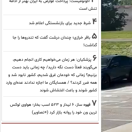
اکونومیست: پرداخت عوارض به ایران بهتر از ادامه
تنش است
4
شرط جدید برای بازنشستگی اعلام شد
5
باقر خرازی؛ چندان درشت گفت که تندروها را جا
گذاشت!
6
پزشکیان: هر زمان می‌خواهیم کاری انجام دهیم،
می‌گویند فعلاً دست نگه دارید/ چه زمانی باید دست
بزنیم؟ زمانی که خودمان غرق شدیم، کشور نابود شد و
همه ضرر کردند؟ / همسایگان ما اجازه ندادند عده‌ای وارد
کشور شوند و باعث اغتشاش شوند
7
قهوه ساز، 6 لیدار و 523 اسب بخار؛ هواوی لوکس
ترین ون خود را روانه بازار کرد (+تصاویر)