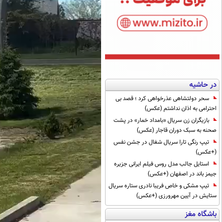
در حاشیه
سحر دولتشاهی عذرخواهی کرد ؛ قصد بی
احترامی به اذان نداشتم (عکس)
بازیگران زن سریال «بامداد خمار» در پشت
صحنه به سبک دوران قاجار (عکس)
تیپ رنگی تارا سریال شغال در جشن نفس
(+عکس)
استایل جالب مدل روس فیلم ایرانی جزیره
جیمز باند در اصفهان (+عکس)
تیپ مشکی و خاص فریبا نادری ستاره سریال
ستایش در آیین مهرورزی (+عکس)
باشگاه مغز