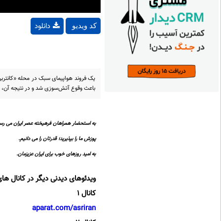
دانلود
کد ویدیو
یک فروند هواپیمای سبک در محله «کانتربر
باعث وقوع آتش‌سوزی شد و در نتیجه آن، ۲ سرنشین هواپیما جان خود را از دست دادند
به استحضار همراهان فرهیخته عصر ایران می رسا
پوزش ما را بپذیرید؛ قدرتان را می دانیم.
به امید روزهای خوب برای ایران عزیزمان.
ویدئوهای دیدنی دیگر در کانال های
کانال 1
aparat.com/asriran