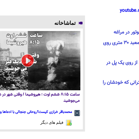
youtube.
تماشاخانه
تور در مراغه
لحظه هولناک سقوط ارابه معبد ۳۰ متری روی
ز روی یک پل در
انی که خودشان را
ساعت ۸:۱۵ ششم اوت ؛ هیروشیما / وقتی شهر در
می‌جوشید
محمدباقر خرازی کیست؟روحانی جنجالی با ادعاها و 
فیلم های دیگر