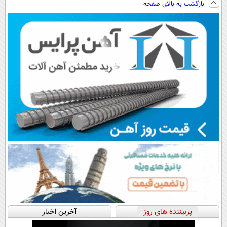
بازگشت به بالای صفحه
سبک و مقاوم |
رایگان+پرداخت
هم داریم!😍 |
کن تا دیر نشده!
پرداخت قسطی
اقساطی😍
📍تهران
پربیننده های روز
آخرین اخبار