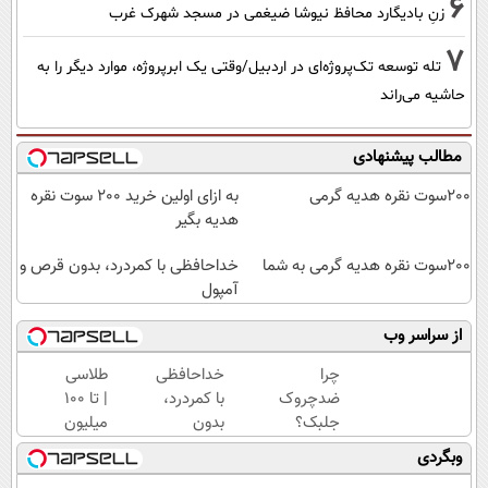
6
زنِ بادیگارد محافظ نیوشا ضیغمی در مسجد شهرک غرب
7
تله توسعه تک‌پروژه‌ای در اردبیل/وقتی یک ابرپروژه، موارد دیگر را به
حاشیه می‌راند
مطالب پیشنهادی
200سوت نقره هدیه گرمی
به ازای اولین خرید 200 سوت نقره
هدیه بگیر
200سوت نقره هدیه گرمی به شما
خداحافظی با کمردرد، بدون قرص و
آمپول
از سراسر وب
چرا
خداحافظی
طلاسی
ضدچروک
با کمردرد،
| تا 100
جلبک؟
بدون
میلیون
چون
قرص و
وام
وبگردی
بدون
آمپول
آنی