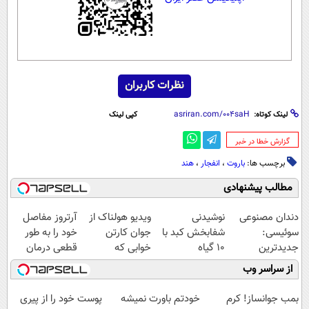
نظرات کاربران
لینک کوتاه:
کپی لینک
‌گزارش خطا در خبر
برچسب ها:
باروت
،
انفجار
،
هند
مطالب پیشنهادی
دندان مصنوعی
نوشیدنی
ویدیو هولناک از
آرتروز مفاصل
سوئیسی:
شفابخش کبد با
جوان کارتن
خود را به طور
جدیدترین
10 گیاه
خوابی که
قطعی درمان
فناوری اروپا،
موثر(تخفیف تا
میلیاردر شد.
کنید!
از سراسر وب
سبک و مقاوم |
امشب)
آموزش رایگان
◗پرسش‌نامه◖
پرداخت قسطی
بمب جوانساز! کرم
خودتم باورت نمیشه
پوست خود را از پیری