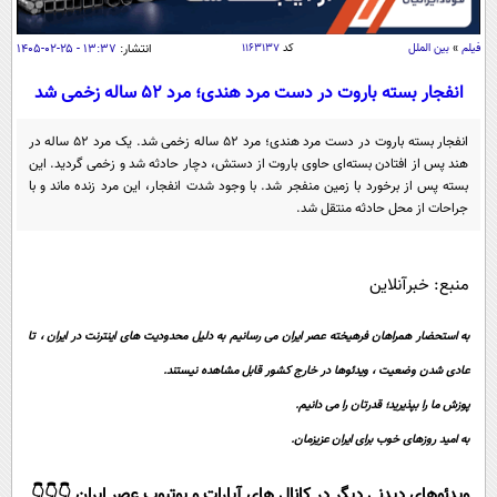
سیاسی
اقتصاد
فیلم
»
بین الملل
کد
۱۱۶۳۱۳۷
انتشار:
۱۳:۳۷ - ۲۵-۰۲-۱۴۰۵
جامعه
اقتصادی
انفجار بسته باروت در دست مرد هندی؛ مرد ۵۲ ساله زخمی شد
ورزشی
اجتماعی
خودرو
انفجار بسته باروت در دست مرد هندی؛ مرد ۵۲ ساله زخمی شد. یک مرد ۵۲ ساله در
بین الملل
حوادث
هند پس از افتادن بسته‌ای حاوی باروت از دستش، دچار حادثه شد و زخمی گردید. این
بسته پس از برخورد با زمین منفجر شد. با وجود شدت انفجار، این مرد زنده ماند و با
فرهنگ و هنر
سیاست خارجی
سلامت
جراحات از محل حادثه منتقل شد.
علم و دانش
یک برش دانایی
قرآن
فناوری و It
منبع: خبرآنلاین
محیط زیست
گوناگون
علمی
سفر و تفریح
به استحضار همراهان فرهیخته عصر ایران می رسانیم به دلیل محدودیت های اینترنت در ایران ، تا
فیلم
سرگرمی
اخبار کریپتو
عادی شدن وضعیت ، ویدئوها در خارج کشور قابل مشاهده نیستند.
عصر ایران 2
اقتصاد
باشگاه مغز
پوزش ما را بپذیرید؛ قدرتان را می دانیم.
آموزش زبان
خواندنی ها و دیدنی ها
ورزش
مجله تصویری سلاح
به امید روزهای خوب برای ایران عزیزمان.
داستان کوتاه
سیاست
ویدئوهای دیدنی دیگر در کانال های آپارات و یوتیوب عصر ایران 👇👇👇