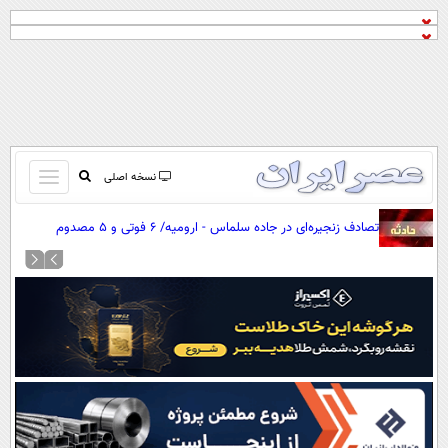
باز
نسخه اصلی
و
صفحه اول
تصادف زنجیره‌ای در جاده سلماس - ارومیه/ ۶ فوتی و ۵ مصدوم
بسته
تماس با ما
کردن
آرشیو
منو
جستجو
نظرسنجی
آب و هوا
اوقات شرعی
پیوند ها
سواد زندگی