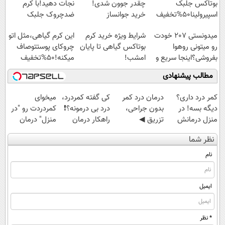
بوتاکس جلبک
چقدر جوون شدی!
نجات دهید!با کرم
اسپیرولینا50%تخفیف
خرید جوانساز
ضدچروک جلبک
اسپیرولینا با تخفیف
میدونستی 207 خودت
شرایط ویژه خرید کرم
این کرم گیاهی،مثل اتو
ویژه
رو میتونی روهوا
بوتاکس گیاهی تا پایان
چروکای پوستتوصاف
بفروشی؟اینجا سریع و
امشب!
میکنه!50%تخفیف
راحت بفروش
مطالب پیشنهادی
کمر درد داری؟
درمان درد کمر
کی گفته کمردرد،
میخوای
دیگه بسه! در
بدون جراحی،
درد بی درمونه؟❗
کمردردت رو "در
منزل درمانش
تزریق ◀
راهکار درمان
منزل" درمان
کن
پرسش‌نامه رو پر
+پرسشنامه
کنی؟ (◂فیلم +
نظر شما
(◀پرسش‌نامه)
کن ▶
◂پرسش‌نامه)
نام
ایمیل
* نظر