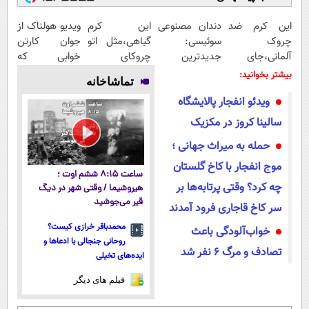
این کرم ضد
دندان مصنوعی
این کرم
ویدیو هولناک از
چروک
سوئیسی:
گیاهی،مثل اتو
جوان کارتن
آلمانی،جای
جدیدترین
چروکای
خوابی که
بوتاکس رو برات
فناوری اروپا،
پوستتوصاف
میلیاردر شد.
بیشتر بخوانید:
تماشاخانه
پر میکنه!
سبک و مقاوم |
میکنه!50%تخفیف
آموزش رایگان
ویدئو انفجار پالایشگاه
تخفیف تا
پرداخت قسطی
امشب
سالینا کروز در مکزیک
حمله به میراث جهانی ؛
موج انفجار با کاخ گلستان
ساعت ۸:۱۵ ششم اوت ؛
چه کرد؟ وقتی پرتابه‌‌ها بر
هیروشیما / وقتی شهر در دیگ
قیر می‌جوشید
سر کاخ قاجاری فرود آمدند
محمدباقر خرازی کیست؟
خواب‌آلودگی باعث
روحانی جنجالی با ادعاها و
تصادف و مرگ ۶ نفر شد
ایده‌های تخیلی
فیلم های دیگر