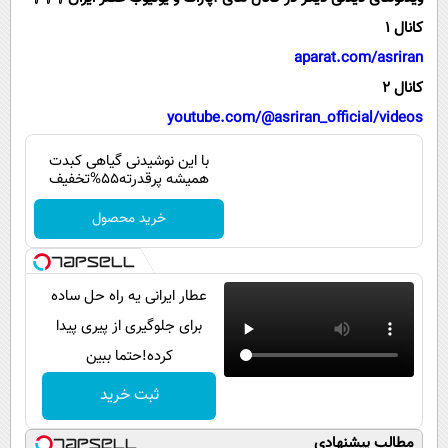
پیامک
سرگرمی
کانال 1
روانشناسی
فناوری
aparat.com/asriran
آشپزی
گوناگون
کانال 2
youtube.com/@asriran_official/videos
دانلود
حوادث
محیط زیست
با این نوشیدنی گیاهی کبدت
همیشه پرقدرته55%تخفیف
سلامت
خرید محصول
فرهنگی
بین الملل
عطار ایرانی یه راه حل ساده
اجتماعی
برای جلوگیری از پیری پیدا
حیات وحش
کرده!حتما ببین
سیاست خارجی
ثبت خرید
مطالب پیشنهادی