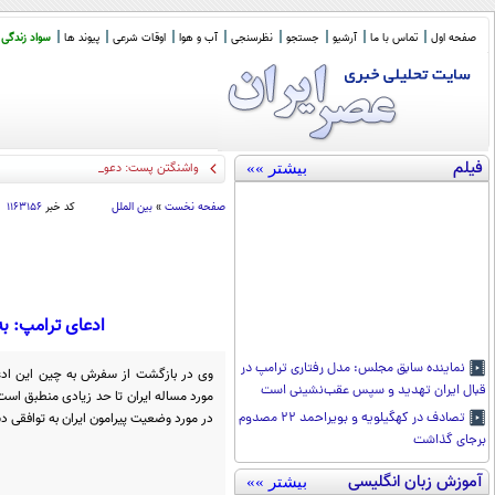
صفحه اول
تماس با ما
آرشیو
جستجو
نظرسنجی
آب و هوا
اوقات شرعی
پیوند ها
سواد زندگی
فیلم
بیشتر »»
واشنگتن پست: دعوای ترامپ با هگست د
_
صفحه نخست
»
بین الملل
کد خبر
۱۱۶۳۱۵۶
ادعای ترامپ: به
نماینده سابق مجلس: مدل رفتاری ترامپ در
وی در بازگشت از سفرش به چین این ادعا
قبال ایران تهدید و سپس عقب‌نشینی است
مورد مساله ایران تا حد زیادی منطبق اس
در مورد وضعیت پیرامون ایران به توافقی د
تصادف در کهگیلویه و بویراحمد ۲۲ مصدوم
برجای گذاشت
آموزش زبان انگلیسی
بیشتر »»