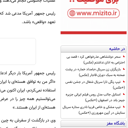
عملیات جاسوسی انجام می‌دهند و 
تعهد «واقعی» باشد.
در حاشیه
سحر دولتشاهی عذرخواهی کرد ؛ قصد بی
احترامی به اذان نداشتم (عکس)
بازیگران زن سریال «بامداد خمار» در پشت
رئیس جمهور آمریکا بار دیگر ادعای
صحنه به سبک دوران قاجار (عکس)
تیپ رنگی تارا سریال شغال در جشن نفس
(+عکس)
استفاده نمی‌کردم، ایران اکنون می‌
استایل جالب مدل روس فیلم ایرانی جزیره
می‌توانستیم همه چیز را در عرض 
جیمز باند در اصفهان (+عکس)
هسته‌ای از ایران هستند.»
تیپ مشکی و خاص فریبا نادری ستاره سریال
ستایش در آیین مهرورزی (+عکس)
وی در بازگشت از سفرش به چین این
باشگاه مغز