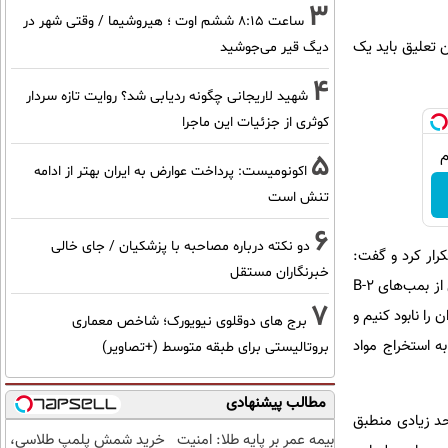
3
ساعت ۸:۱۵ ششم اوت ؛ هیروشیما / وقتی شهر در
ی نخواهد داشت، اما این تعلیق باید یک
دیگ قیر می‌جوشید
4
شهید لاریجانی چگونه ردیابی شد؟ روایت تازه سردار
کوثری از جزئیات این ماجرا
5
اکونومیست: پرداخت عوارض به ایران بهتر از ادامه
تنش است
6
دو نکته درباره مصاحبه با پزشکیان / جای خالی
کرار کرد و گفت:
خبرنگاران مستقل
«اگر من به توافق هسته‌ای با ایران پایان نمی‌دادم، آنها دو سال پیش سلاح هسته‌ای داشتند. اگر من ۹ ماه پیش از بمب‌های B-۲
7
را نابود کنیم و
برج های دوقلوی نیویورک؛ شاخص معماری
ه استخراج مواد
بروتالیستی برای طبقه متوسط (+تصاویر)
مطالب پیشنهادی
حد زیادی منطبق
بیمه عمر بر پایه طلا: امنیت
خرید شمش پلمپ طلاسی،