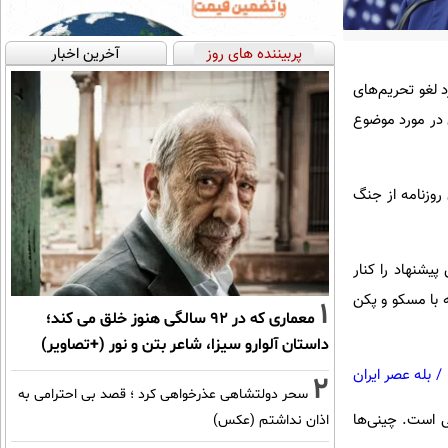
پربیننده های روز
آخرین اخبار
 لغو تحریم‌های
 در مورد موضوع
روزنامه از جنگ
پیشنهاد را کنار
با مسکو و پکن
1
معماری که در 92 سالگی هنوز خلق می کند؛
داستان آلوارو سیزا، شاعر بتن و نور (+تصاویر)
/
بله عصر ایران
2
سحر دولتشاهی عذرخواهی کرد ؛ قصد بی احترامی به
ت: «آخرین چیزی که در حال حاضر به آن نیاز داریم، جنگی در فاصله ۹۰۰۰ مایلی است. چینی‌ها
اذان نداشتم (عکس)