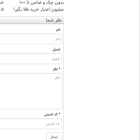
بدون چک و ضامن تا 100
خر
میلیون اعتبار خرید طلا بگیر!
۰.۵ گرم تا
نظر شما
نام
ایمیل
* نظر
* کد امنیتی