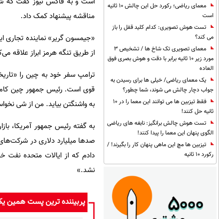
است و به فاکس نیوز گفت که شی 
معمای ریاضی؛ رکورد حل این چالش 10 ثانیه
مناقشه پیشنهاد کمک داد.
است
تست هوش تصویری: کدام کلید قفل را باز
«جیمسون گریر» نماینده تجاری ایا
می کند؟
معمای تصویری تک شاخ ها / تشخیص 3
از طریق تنگه هرمز ابراز علاقه می‌
مورد زیر 10 ثانیه برابر با دقت و هوش بصری فوق
العاده
ترامپ سفر خود به چین را «تاریخ
یک معمای ریاضی/ خیلی ها برای رسیدن به
قوی است. رئیس جمهور چین کاملا 
جواب دچار چالش می شوند، شما چطور؟
فقط تیزبین ها می توانند این معما را در 10
به واشنگتن بیاید. من از شی نخواس
ثانیه حل کنند!
تست هوش چالش برانگیز: نابغه های ریاضی
به گفته رئیس جمهور آمریکا، بازا
الگوی پنهان این معما را پیدا کنند!
تیزبین ها مچ این ماهی پنهان کار را بگیرند! /
دادم که از ایالات متحده نفت خ
رکورد 10 ثانیه
نشد.»
پربیننده ترین پست همین ی