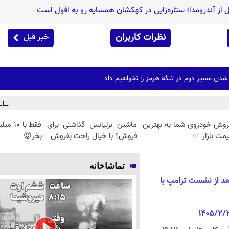
ل از آندرومدا؛ ستاره‌زایی در کهکشان همسایه رو به افول است
نظرات کاربران
خبر قبل
شدن مسیر دوم در تنگه هرمز را نخواهیم داد
روش خودروی شما به بهترین
ماشین برلیانس گذاشتی برای
مت بازار ✅
فروش؟ با خیال راحت بفروش
بخر😍
تماشاخانه
د از نشست ترامپ با