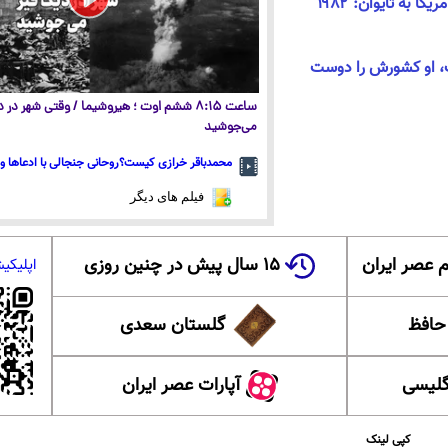
ترامپ درباره تعهد قدیمی آمریکا به تایوان: ۱۹۸۲
، او کشورش را دوست
ساعت ۸:۱۵ ششم اوت ؛ هیروشیما / وقتی شهر در
می‌جوشید
محمدباقر خرازی کیست؟روحانی جنجالی با ادعاها و 
فیلم های دیگر
 عصر ایران
۱۵ سال پیش در چنین روزی
اپلیکی
 حافظ
گلستان سعدی
گلیسی
آپارات عصر ایران
کپی لینک