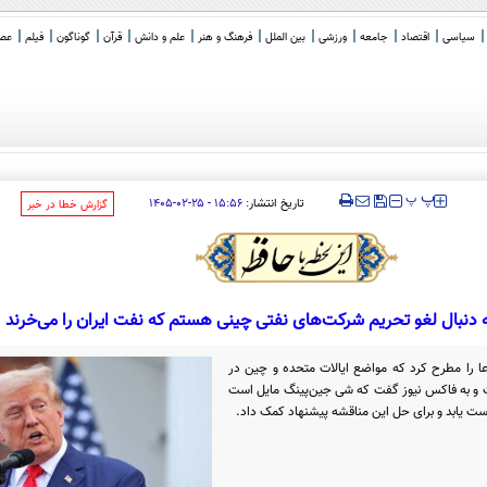
سیاسی
اقتصاد
جامعه
ورزشی
بین الملل
فرهنگ و هنر
علم و دانش
قرآن
گوناگون
فیلم
عصر 
‍‍‍ پ
پ
تاریخ انتشار:
۱۵:۵۶ - ۲۵-۰۲-۱۴۰۵
‌گزارش خطا در خبر
 دنبال لغو تحریم‌ شرکت‌های نفتی چینی هستم که نفت ایران را می‌خرند
 را مطرح کرد که مواضع ایالات متحده و چین در
ت و به فاکس نیوز گفت که شی جین‌پینگ مایل است
ست یابد و برای حل این مناقشه پیشنهاد کمک داد.