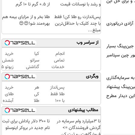
و برای حل این
و رشد با نوسانات قیمت
از ۰.۵ گرم تا ۱۰ گرم
پس‌اندازت رو طلا کن! فقط
طلا بخر و از مزایای بیمه هم
با چند کلیک با حداقل‌ترین
بهره‌مند شو!😍😍
زادی دریانوردی
مبلغ...
از سراسر وب
جین‌پینگ بسیار
انجام
کیا
خرید
ور چین سپتامبر
تمامی
سراتو
شمش
خدمات
گذاشتی
زیوتو 
خودرویی
برای
گرمی
وبگردی
ه سرمایه‌گذاری
در محل
فروش؟
عیار ۵
با یدک
با
| ضد
هد. من به شی جین‌پینگ پیشنهاد
پس‌انداز
هر
خرید
دات کام
خودرو45
جعل و
طلا فقط
کی
طلای
ین دیدار مطرح
سریع
پلمپ
با ۱۰۰
طلا
آبشده
بفروش
مخصوص
هزارتومان
داره،
حتی با
مطالب پیشنهادی
✅
(امن و
غم
۱۰۰هزارتومان
راحت)
نداره!
تا 3میلیارد وام سرمایه در
تا ۳۰۰ دلار پاداش برای ثبت
😊💎
گردش فروشندگان =>
نام جدید در بروکر اینوسلو
(خرید
فروشگاهت رو ثبت کن