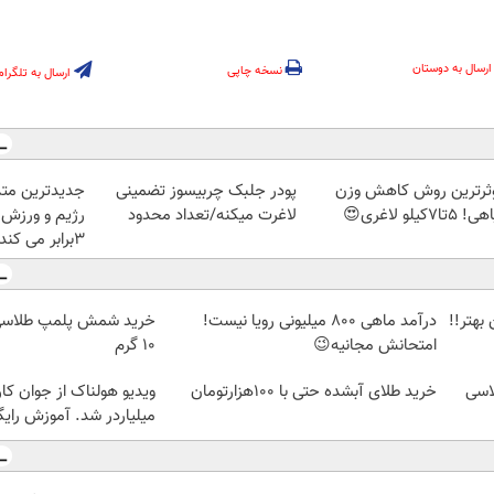
ارسال به دوستان
نسخه چاپی
ارسال به تلگرام
ثرترین روش کاهش وزن
پودر جلبک چربیسوز تضمینی
جدیدترین متد
5تا۷کیلو لاغری😍
لاغرت میکنه/تعداد محدود
رژیم و ورزش 
3برابر می کند
بهتر!!
درآمد ماهی 800 میلیونی رویا نیست!
امتحانش مجانیه😉
۱۰ گرم
اسی
خرید طلای آبشده حتی با ۱۰۰هزارتومان
ویدیو هولناک از جوان کا
میلیاردر شد. آموزش رایگ