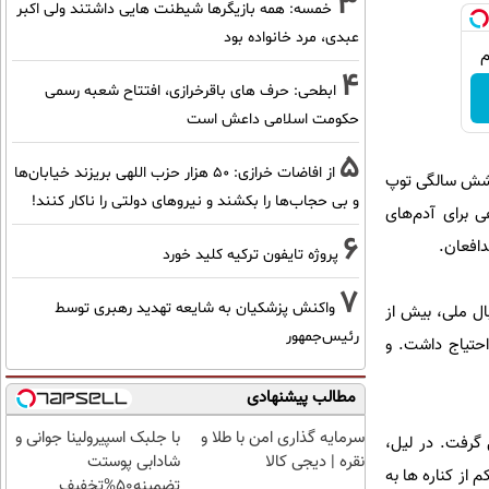
3
خمسه: همه بازیگرها شیطنت هایی داشتند ولی اکبر
عبدی، مرد خانواده بود
4
ابطحی: حرف های باقرخرازی، افتتاح شعبه رسمی
حکومت اسلامی داعش است
5
از افاضات خرازی: ۵۰ هزار حزب اللهی بریزند خیابان‌ها
ن شش سالگی توپ
و بی حجاب‌ها را بکشند و نیرو‌های دولتی را ناکار کنند!
ی برای آدم‌های
6
دافعان.
پروژه تایفون ترکیه کلید خورد
7
واکنش پزشکیان به شایعه تهدید رهبری توسط
بال ملی، بیش از
رئیس‌جمهور
 احتیاج داشت. و
مطالب پیشنهادی
سرمایه گذاری امن با طلا و
با جلبک اسپیرولینا جوانی و
 گرفت. در لیل،
نقره | دیجی کالا
شادابی پوستت
ز کناره‌ ها به
تضمینه50%تخفیف