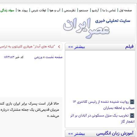
صفحه اول
تماس با ما
آرشیو
جستجو
نظرسنجی
آب و هوا
اوقات شرعی
پیوند ها
سواد زندگی
فیلم
بیشتر »»
"تیکه های آبدار" هیلاری کلینتون به ترامپ
صفحه نخست
»
ورزشی
کد خبر
۱۱۶۳۱۸۳
روایت شنیده نشده از رئیس کلانتری ۱۲
حالا قرار است پسرک برابر ایران بازی ک
میناب و لحظه بمباران
مربیان قدیمی‌اش یک جمله مشترک درباره ا
می‌شد.»
تخریب یک منزل مسکونی در آبادان بر اثر
انفجار گاز
آموزش زبان انگلیسی
بیشتر »»