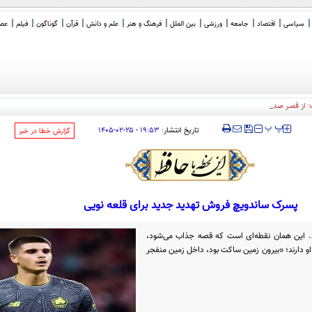
سیاسی
اقتصاد
جامعه
ورزشی
بین الملل
فرهنگ و هنر
علم و دانش
قرآن
گوناگون
فیلم
عصر 
: از قصر صدام و ور رفتن با "ح
_
‍‍‍ پ
پ
تاریخ انتشار:
۱۹:۵۳ - ۲۵-۰۲-۱۴۰۵
‌گزارش خطا در خبر
پسرک ساندویچ فروش تهدید جدید برای قلعه نویی
ند. این همان نقطه‌ای است که قصه جذاب می‌شود،
و دارند؛ «بیرون زمین ساکت بود، داخل زمین منفجر