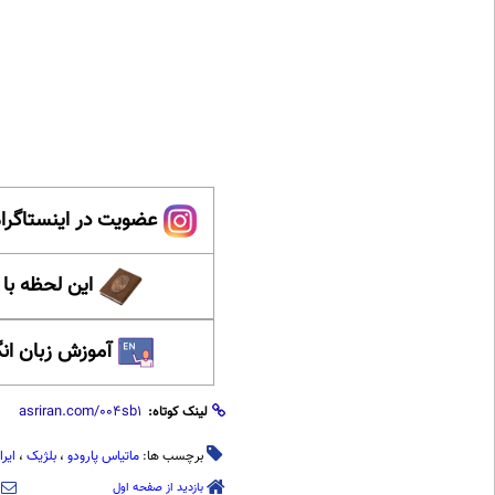
عضویت در اینستاگرام
این لحظه با
آموزش زبان ان
لینک کوتاه:
برچسب ها:
ماتیاس پارودو
،
بلژیک
،
ایرا
بازدید از صفحه اول