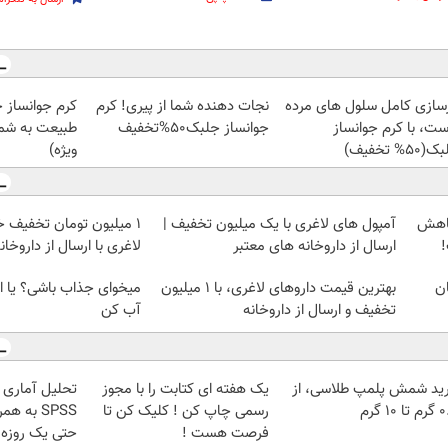
زسازی کامل سلول های مرده
نجات دهنده شما از پیری! کرم
کرم جوانساز 
ست، با کرم جوانساز
جوانساز جلبک50%تخفیف
طبیعت به شما
50% تخفیف)
ویژه)
کاهش
آمپول های لاغری با یک میلیون تخفیف |
1 میلیون تومان تخفیف خ
!
ارسال از داروخانه های معتبر
لاغری با ارسال از داروخان
ان
بهترین قیمت داروهای لاغری، با ۱ میلیون
میخوای جذاب باشی؟ یا ا
تخفیف و ارسال از داروخانه‌
آب کن
ید شمش پلمپ طلاسی، از
یک هفته ای کتابت را با مجوز
تحلیل آماری فو
 ۱۰ گرم
رسمی چاپ کن ! کلیک کن تا
SPSS به 
فرصت هست !
حتی یک روزه 