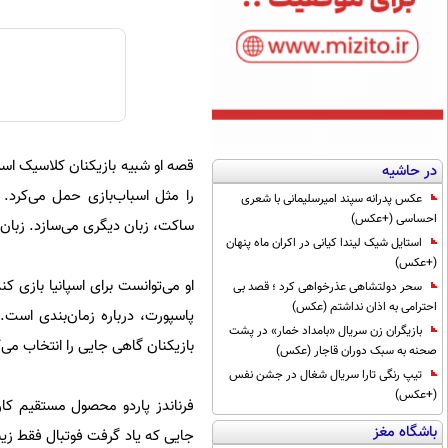
قصه او شبیه بازیکنان کلاسیک اس
در حاشیه
را مثل اسباب‌بازی حمل می‌کرد. 
عکس پدرانه سپند امیرسلیمانی با شعری
احساسی (+عکس)
ساکت، زبان دیگری می‌سازد. زبان م
استایل شیک لیندا کیانی در اکران ماه پنهان
(+عکس)
او می‌توانست برای اسپانیا بازی ک
سحر دولتشاهی عذرخواهی کرد ؛ قصد بی
احترامی به اذان نداشتم (عکس)
پاسپورت، درباره زمان‌بندی است. ا
بازیگران زن سریال «بامداد خمار» در پشت
بازیکنان گاهی جایی را انتخاب می‌
صحنه به سبک دوران قاجار (عکس)
تیپ رنگی تارا سریال شغال در جشن نفس
(+عکس)
فرناندز پاردو محصول مستقیم کا
باشگاه مغز
جایی که یاد گرفت فوتبال فقط زیب