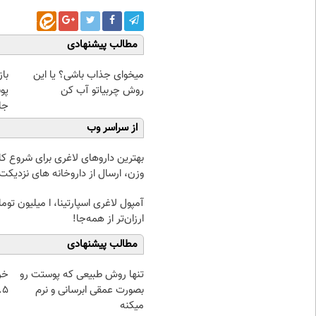
مطالب پیشنهادی
میخوای جذاب باشی؟ یا این
با
روش چربیاتو آب کن
پو
جلبک(
از سراسر وب
بهترین داروهای لاغری برای شروع 
وزن، ارسال از داروخانه های نزدیکت
آمپول لاغری اسپارتینا، ا میلیون توم
ارزان‌تر از همه‌جا!
مطالب پیشنهادی
تنها روش طبیعی که پوستت رو
خر
بصورت عمقی ابرسانی و نرم
۰.۵ گرم تا
میکنه