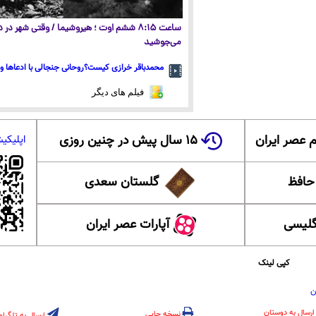
ساعت ۸:۱۵ ششم اوت ؛ هیروشیما / وقتی شهر در
می‌جوشید
محمدباقر خرازی کیست؟روحانی جنجالی با ادعاها و 
فیلم های دیگر
 عصر ایران
۱۵ سال پیش در چنین روزی
اپلیکی
 حافظ
گلستان سعدی
گلیسی
آپارات عصر ایران
کپی لینک
ن
ارسال به دوستان
نسخه چاپی
ارسال به تلگرام