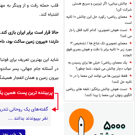
چالش بینایی؛ اگر تیزبین و سریع هستی
قلب حمله رفت و از وینگر به مها
شرکت کن!
اشتباه کند.
معمای ریاضی؛ رکورد حل این چالش 10 ثانیه
است
تست هوش تصویری: کدام کلید قفل را باز
حالا قرار است برابر ایران بازی 
می کند؟
دارند؛ «بیرون زمین ساکت بود، د
معمای تصویری تک شاخ ها / تشخیص 3
مورد زیر 10 ثانیه برابر با دقت و هوش بصری فوق
العاده
شاید این بهترین تعریف برای فوتبال
یک معمای ریاضی/ خیلی ها برای رسیدن به
در آستانه جام جهانی، پسر ساندوی
جواب دچار چالش می شوند، شما چطور؟
فقط تیزبین ها می توانند این معما را در 10
بیرون زمین و همان انفجار همیش
ثانیه حل کنند!
تست هوش چالش برانگیز: نابغه های ریاضی
پربیننده ترین پست همین ی
الگوی پنهان این معما را پیدا کنند!
نفر بپیوندند بدانند ...
خبر بعد