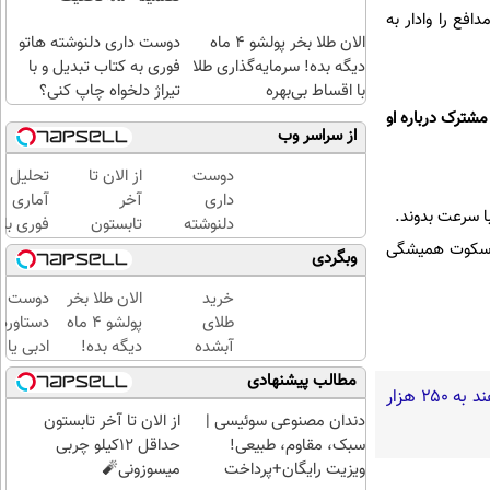
فع را وادار به
الان طلا بخر پولشو 4 ماه
دوست داری دلنوشته هاتو
دیگه بده! سرمایه‌گذاری طلا
فوری به کتاب تبدیل و با
با اقساط بی‌بهره
تیراژ دلخواه چاپ کنی؟
شترک درباره او
از سراسر وب
دوست
از الان تا
تحلیل
داری
آخر
آماری
با سرعت بدوند.
دلنوشته
تابستون
فوری با
هاتو
حداقل
نرم
ان سکوت همیشگی
وبگردی
فوری به
12کیلو
افزار
کتاب
چربی
SPSS
خرید
الان طلا بخر
دوست د
تبدیل و
میسوزونی
به
طلای
پولشو 4 ماه
دستاورد
با تیراژ
🧨
همراه
آبشده
دیگه بده!
ادبی یا
دلخواه
آموزش
حتی با
سرمایه‌گذاری
علمی خود
مطالب پیشنهادی
چاپ
کامل
۱۰۰هزارتومان
طلا با اقساط
فوری به
گفته‌های یک روحانی تندرو و ردپای بیش از ۳ یا ۴ جرم جدی امنیتی و کیفری / آن‌هایی که می‌خواهند به ۲۵۰ هزار
کنی؟
حتی
بی‌بهره
کتاب تب
دندان مصنوعی سوئیسی |
از الان تا آخر تابستون
یک
کنی؟
سبک، مقاوم، طبیعی!
حداقل 12کیلو چربی
روزه !!
ویزیت رایگان+پرداخت
میسوزونی🧨