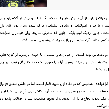
 فرناندز پاردو از آن بازیکن‌هایی است که انگار فوتبال، پیش از آنکه وارد ز
کسل، با پدری اسپانیایی و مادری ایتالیایی، بزرگ شده میان بوی نان دا
لخت. جایی نزدیک لوتو پارک، جایی که مادرش سال‌ها برای هواداران اندرلخت
که کسی بداند، آینده تیم ملی بلژیک پشت پیشخوان راه می‌رفت.
وایت‌هایی بوده است. از خیابان‌های لیسبون تا حومه پاریس. از کوچه‌های 
وبت به ماتیاس رسیده؛ پسری آرام با صورتی کودکانه که وقتی توپ زیر پایش
ل می‌شوند.
ا فراخوانده؛ تصمیمی که در نگاه اول شبیه قمار است، اما در دلش منطق فوتبا
خسته را ندارد. نه ادن هازاردی مانده، نه آن لوکاکوی ویرانگرِ جوان. شیاطی
 در فضا بدود، دفاع‌ها را آزار بدهد و از هیچ، موقعیت بسازد. فرناندز پاردو د
 می‌کند.