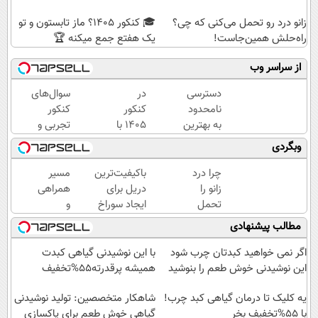
زانو درد رو تحمل می‌کنی که چی؟
🎓 کنکور ۱۴۰5؟ ماز تابستون و تو
راه‌حلش همین‌جاست!
یک هفتع جمع میکنه 🏆
از سراسر وب
دسترسی
در
سوال‌های
نامحدود
کنکور
کنکور
به بهترین
1405 با
تجربی و
آموزش‌ها
ماز
ریاضی در
وبگردی
تا روز
دانشگاه
پکیج ماز
کنکور
تهران
چرا درد
باکیفیت‌ترین
مسیر
قبول
زانو را
دریل برای
همراهی
شو 😎
تحمل
ایجاد سوراخ
و
می‌کنی؟
😱
گزارش
مطالب پیشنهادی
خیلی
عملکرد
ساده
گروه
اگر نمی خواهید کبدتان چرب شود
با این نوشیدنی گیاهی کبدت
درمنزل
اسنپ
این نوشیدنی خوش طعم را بنوشید
همیشه پرقدرته55%تخفیف
درمانش
در
کن
یه کلیک تا درمان گیاهی کبد چرب!
۱۴۰۴
شاهکار متخصصین: تولید نوشیدنی
با 55%تخفیف بخر
گیاهی خوش طعم برای پاکسازی