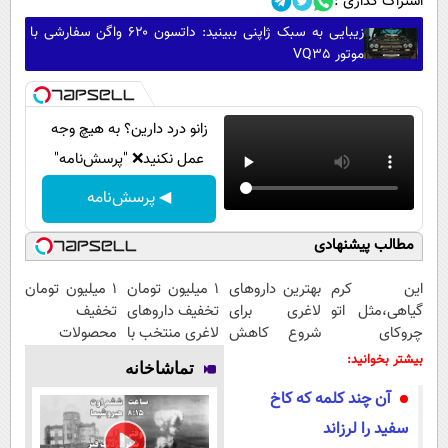
اشتراک گذاری :
زیبایی به سبک ژاپنی ببینید: داتسون ۶۲۰ واگن سفارشی با
موتور VQ35
زانو درد دارین؟ به هیچ وجه
عمل نکنید❌ "پرسش‌نامه"
◀ پرسش‌نامه
مطالب پیشنهادی
این کرم
بهترین داروهای
۱ میلیون تومان
۱ میلیون تومان
گیاهی،مثل اتو
لاغری برای
تخفیف داروهای
تخفیف
چروکای
شروع کاهش
لاغری منتخب با
محصولات
پوستتوصاف
وزن، ارسال از
ارسال از
لاغری؛ یک قدم
بیشتر بخوانید:
تماشاخانه
میکنه!50%تخفیف
داروخانه های
داروخانه
نزدیک‌تر به
آن چند کلمه که کاخ
نزدیکت!
نزدیکت
شروع کاهش
وزن
سفید را لرزاند