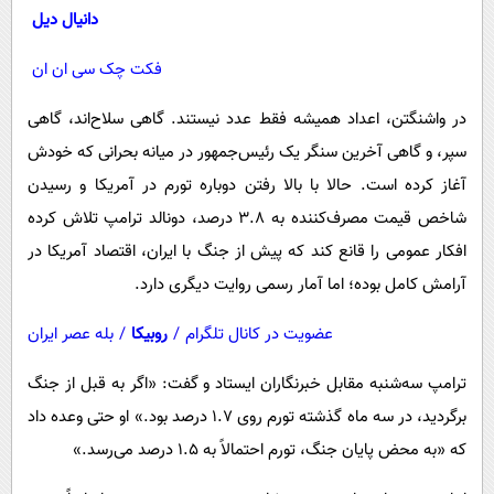
پیامک
سرگرمی
دانیال دیل
روانشناسی
فناوری
فکت چک سی ان ان
آشپزی
گوناگون
در واشنگتن، اعداد همیشه فقط عدد نیستند. گاهی سلاح‌اند، گاهی
دانلود
حوادث
سپر، و گاهی آخرین سنگر یک رئیس‌جمهور در میانه بحرانی که خودش
محیط زیست
آغاز کرده است. حالا با بالا رفتن دوباره تورم در آمریکا و رسیدن
سلامت
شاخص قیمت مصرف‌کننده به ۳.۸ درصد، دونالد ترامپ تلاش کرده
افکار عمومی را قانع کند که پیش از جنگ با ایران، اقتصاد آمریکا در
فرهنگی
آرامش کامل بوده؛ اما آمار رسمی روایت دیگری دارد.
بین الملل
عضویت در کانال تلگرام
/
روبیکا
/
بله عصر ایران
اجتماعی
حیات وحش
ترامپ سه‌شنبه مقابل خبرنگاران ایستاد و گفت: «اگر به قبل از جنگ
برگردید، در سه ماه گذشته تورم روی ۱.۷ درصد بود.» او حتی وعده داد
سیاست خارجی
که «به محض پایان جنگ، تورم احتمالاً به ۱.۵ درصد می‌رسد.»