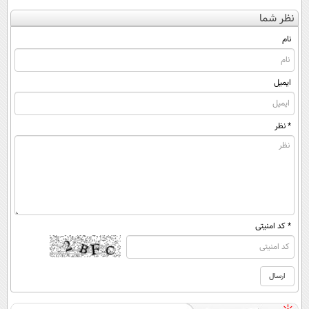
کن
آموزش‌ها تا روز
کنی؟ (◂فیلم +
کننده 23 روزه
نظر شما
(◀پرسش‌نامه)
کنکور
◂پرسش‌نامه)
ساخت!
نام
ایمیل
* نظر
* کد امنیتی