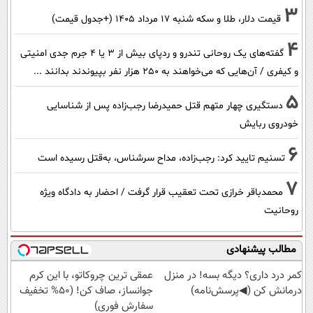
3
قیمت دلار، طلا و سکه شنبه ۱۷ مرداد ۱۴۰۵ (+جدول قیمت)
4
گفته‌های یک روحانی تندرو و ردپای بیش از ۳ یا ۴ جرم جدی امنیتی
و کیفری / آن‌هایی که می‌خواهند به ۲۵۰ هزار نفر بپیوندند بدانند ...
5
دستگیری چهار متهم قتل حمیدرضا رجب‌زاده پس از شناسایی
خودروی ربایش
6
تسنیم تایید کرد: رجب‌زاده، مداح سرشناس، به‌قتل رسیده است
7
محمدباقر خرازی تحت تعقیب قرار گرفت / احضار به دادگاه ویژه
روحانیت
مطالب پیشنهادی
کمر درد داری؟ دیگه بسه! در منزل
عمقی ترین چروکاتو، با این کرم
درمانش کن (◀پرسش‌نامه)
جوانساز، صاف کن! (50% تخفیف
سفارش فوری)