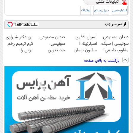
اعتبارسنجی
دیزل ژنراتور
بوکینگ
از سراسر وب
دندان مصنوعی
آمپول لاغری
دندان مصنوعی
این دکتر شیرازی
سوئیسی | سبک،
اسپارتینا، ا
سوئیسی:
کرم ترمیم زخم
مقاوم، طبیعی!
میلیون تومان
جدیدترین
ایرانی را
ویزیت
ارزان‌تر از
فناوری اروپا،
ساخت!!!
بازگشت به بالای صفحه
رایگان+پرداخت
همه‌جا!
سبک و مقاوم |
اقساطی😍
پرداخت قسطی