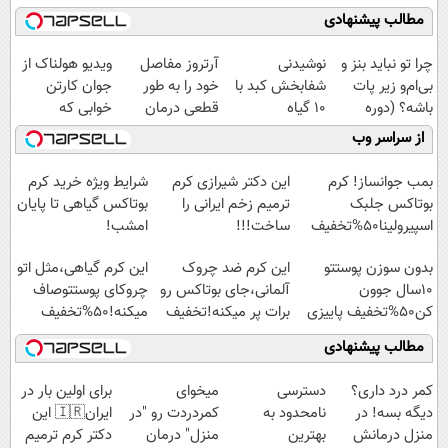
مطالب پیشنهادی
چرا تو نباید بنز و
نوشیدنی
آرتروز مفاصل
ویدیو هولناک از
بی‌ام‌و زیر پات
شفابخش کبد با
خود را به طور
جوان کارتن
باشه؟ (دوره
10 گیاه
قطعی درمان
خوابی که
رایگان درآمد
موثر(تخفیف تا
کنید!
میلیاردر شد.
از سراسر وب
میلیاردی)
امشب)
◗پرسش‌نامه◖
آموزش رایگان
بمب جوانساز! کرم
این دکتر شیرازی کرم
شرایط ویژه خرید کرم
بوتاکس جلبک
ترمیم زخم ایرانی را
بوتاکس گیاهی تا پایان
اسپیرولینا50%تخفیف
ساخت!!!
امشب!
بدون سوزن پوستتو
این کرم ضد چروک
این کرم گیاهی،مثل اتو
10سال جوون
آلمانی،جای بوتاکس رو
چروکای پوستتوصاف
کن50%تخفیف پاییزی
برات پر میکنه!تخفیف
میکنه!50%تخفیف
تا امشب
مطالب پیشنهادی
کمر درد داری؟
دسترسی
میخوای
برای اولین بار در
دیگه بسه! در
نامحدود به
کمردردت رو "در
ایران🇮🇷 این
منزل درمانش
بهترین
منزل" درمان
دکتر کرم ترمیم