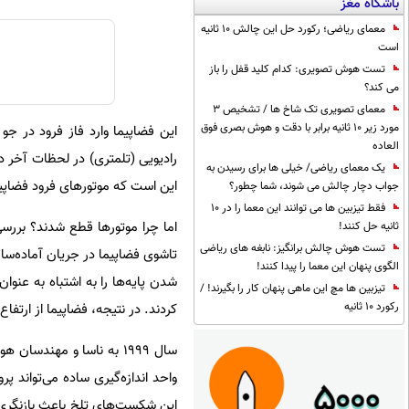
باشگاه مغز
معمای ریاضی؛ رکورد حل این چالش 10 ثانیه
است
تست هوش تصویری: کدام کلید قفل را باز
می کند؟
معمای تصویری تک شاخ ها / تشخیص 3
مورد زیر 10 ثانیه برابر با دقت و هوش بصری فوق
این فضاپیما وارد فاز فرود در جو
العاده
رادیویی (تلمتری) در لحظات آخر در
یک معمای ریاضی/ خیلی ها برای رسیدن به
این است که موتورهای فرود فضاپیما بسیار زودتر از
جواب دچار چالش می شوند، شما چطور؟
فقط تیزبین ها می توانند این معما را در 10
اما چرا موتورها قطع شدند؟ بررسی
ثانیه حل کنند!
تست هوش چالش برانگیز: نابغه های ریاضی
تاشوی فضاپیما در جریان آماده‌سا
الگوی پنهان این معما را پیدا کنند!
شدن پایه‌ها را به اشتباه به عنو
تیزبین ها مچ این ماهی پنهان کار را بگیرند! /
رکورد 10 ثانیه
کردند. در نتیجه، فضاپیما از ارتفاع ۴۰ متری سقوط کرد و متلاشی شد
سال ۱۹۹۹ به ناسا و مهند
واحد اندازه‌گیری ساده می‌تواند پ
این شکست‌های تلخ باعث بازنگری ا