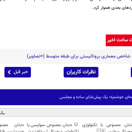
وردهای بعدی هموار کرد.
ک ساعت اخیر
 شاخص معماری بروتالیستی برای طبقه متوسط (+تصاویر)
نظرات کاربران
خبر قبل
مه‌ای خوشمزه؛ یک پیش‌غذای ساده و مجلسی
ندان مصنوعی با تکنولوژی
🦷 دندان مصنوعی سوئیسی با
دندان مصنو
جیتال سوئیسی🇨🇭
تکنولوژی دیجیتال | پرداخت در
جدیدترین فنا