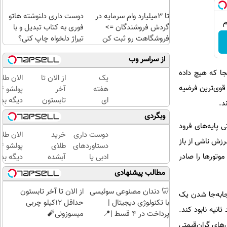
تا 3میلیارد وام سرمایه در
دوست داری دلنوشته هاتو
گردش فروشندگان =>
فوری به کتاب تبدیل و با
فروشگاهت رو ثبت کن
تیراژ دلخواه چاپ کنی؟
از سراسر وب
جا که هیچ داده
یک
از الان تا
الان طلا
 قوی‌ترین فرضیه
هفته
آخر
ای
تابستون
دیگه بده
کتابت
حداقل
سرمایه‌گ
وبگردی
را با
12کیلو
طلا با ا
 پایه‌های فرود
مجوز
چربی
بی‌بهره
دوست داری
خرید
الان طلا
زش ناشی از باز
رسمی
میسوزونی
دستاوردهای
طلای
چاپ
🧨
وتورها را صادر
ادبی یا
آبشده
دیگه بده
کن !
علمی خود را
حتی با
سرمایه‌گ
مطالب پیشنهادی
کلیک
فوری به
۱۰۰هزارتومان
طلا با ا
کن تا
کتاب تبدیل
بی‌بهره
🦷 دندان مصنوعی سوئیسی
از الان تا آخر تابستون
 جابه‌جا شدن یک
فرصت
کنی؟
با تکنولوژی دیجیتال |
حداقل 12کیلو چربی
انیه نابود کند.
هست
پرداخت در 4 قسط |📍
میسوزونی🧨
!
تهران
های گران‌قیمتی