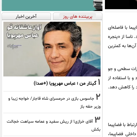
پربیننده های روز
آخرین اخبار
ر مریخ ۹۸» برمی‌گردد. این دو فضاپیما با فاصله‌ای
اتژیک بود. ناسا از «پنجره
یان آن‌ها به کمترین
‌وهوای سیاره سرخ، تغییرات سطحی و جو
 با استفاده از
1
گیتار من ؛ عباس مهرپویا (+صدا)
د را کاهش دهد.
2
جاسوس بازی در حرمسرای شاه قاجار/ خواجه زیبا و
وزیر حقه باز
3
آقای خرازی! از ریش سفید و عمامه سیاهت خجالت
 ارتباط با فضاپیما
بکش
اخلی فضاپیما،