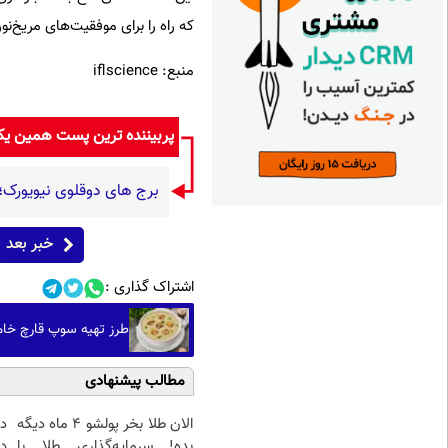
که راه را برای موفقیت‌های مریخ‌ن
منبع: iflscience
پربیننده ترین پست همین ی
برج های دوقلوی نیویورک؛
خبر بعد
اشتراک گذاری :
طرز تهیه سوپ قارچ خا
مطالب پیشنهادی
الان طلا بخر پولشو 4 ماه دیگه
د
بده! سرمایه‌گذاری طلا با
دی