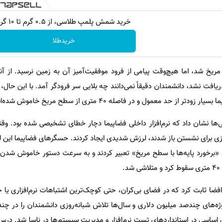
خرید شمش پلمپ طلاسی، از ۰.۵ گرم تا ۱۰ گرم
خریدطلا
 مریخ شد، اما هیچ‌وقت پیامی از فرود موفقیت‌آمیز آن به زمین نرسید. از آن
یافت نشد، دانشمندان دقیقاً نمی‌دانند چه بلایی سر فرودگر آمد. با این حال،
 حد معمول و در فاصله ۴۰ متری از سطح مریخ خاموش شده‌اند.
‌ها نشان داد که نرم‌افزار داخلی فضاپیما دچار خطای تشخیصی شده بود. وقتی
زی برای نشستن باز شدند، لرزش شدیدی ایجاد کردند. حسگرهای فضاپیما این لر
ان «برخورد پایه‌ها با سطح مریخ» تعبیر کردند و به سرعت دستور خاموش شدن م
.
سان هوافضا ثابت کرد که در فضای بی‌کران، حتی کوچک‌ترین اشتباهات نرم‌افزاری یا
روژه‌های چندصد میلیون دلاری و سال‌ها تلاش شبانه‌روزی دانشمندان را در چند ث
ساسی در استانداردهای تست نرم‌افزار و مدیریت سیستم‌ها در ناسا شد. درس‌