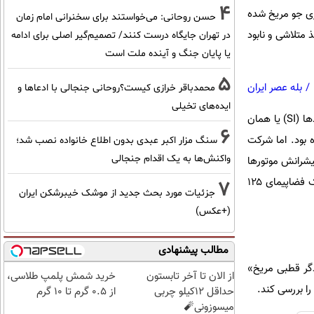
4
یخ نزدیک کرده است. فضاپیما به جای ارتفاع امن، وارد ارتفاع ۵۷ کیلومتری جو مریخ شده
حسن روحانی: می‌خواستند برای سخنرانی امام زمان
 متلاشی و نابود
در تهران جایگاه درست کنند/ تصمیم‌گیر اصلی برای ادامه
یا پایان جنگ و آینده ملت است
5
/
بله عصر ایران
محمدباقر خرازی کیست؟روحانی جنجالی با ادعاها و
ایده‌های تخیلی
دلیل این اشتباه، یک بی‌دقتی باورنکردنی در محاسبات ریاضی بود. ناسا سال‌هاست که از سیستم بین‌المللی واحدها (SI) یا همان
6
 بود. اما شرکت
سنگ مزار اکبر عبدی بدون اطلاع خانواده نصب شد؛
واکنش‌ها به یک اقدام جنجالی
پیشرانش موتورها
را به جای واحد متریک (نیوتن-ثانیه)، با واحد امپریال محاسبه و ارسال کرده بود! این عدم تبدیل واحد ساده، یک فضاپیمای ۱۲۵
7
جزئیات مورد بحث جدید از موشک خیبرشکن ایران
(+عکس)
مطالب پیشنهادی
‌بار نوبت به «فرودگر قطبی مریخ»
از الان تا آخر تابستون
خرید شمش پلمپ طلاسی،
حداقل 12کیلو چربی
از ۰.۵ گرم تا ۱۰ گرم
میسوزونی🧨