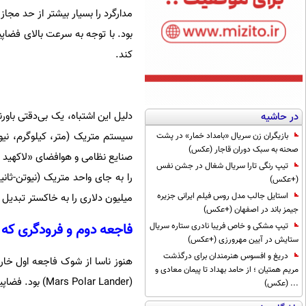
بود. با توجه به سرعت بالای فضاپی
کند.
در حاشیه
سیستم متریک (متر، کیلوگرم، نیوت
بازیگران زن سریال «بامداد خمار» در پشت
صحنه به سبک دوران قاجار (عکس)
صنایع نظامی و هوافضای «لاکهید ما
تیپ رنگی تارا سریال شغال در جشن نفس
(+عکس)
استایل جالب مدل روس فیلم ایرانی جزیره
میلیون دلاری را به خاکستر تبدیل 
جیمز باند در اصفهان (+عکس)
فاجعه دوم و فرودگری که 
تیپ مشکی و خاص فریبا نادری ستاره سریال
ستایش در آیین مهرورزی (+عکس)
دریغ و افسوس هنرمندان برای درگذشت
مریم همتیان ؛ از حامد بهداد تا پیمان معادی و
(Mars Polar Lander) بود. فضاپیمایی که قرار بود روی قطب جنوب مریخ فرود بیاید و یخ‌ها و شرایط اقلیمی آنجا را بررسی کند.
... (عکس)