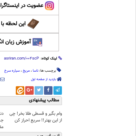
عضویت در اینستاگرام
این لحظه با
آموزش زبان ان
لینک کوتاه:
برچسب ها:
ناسا
،
مریخ
،
سیاره سرخ
بازدید از صفحه اول
مطالب پیشنهادی
وام بگیر و قسطی طلا بخر! چی
دن
از این بهتر!! سریع احراز کن
جد
مق