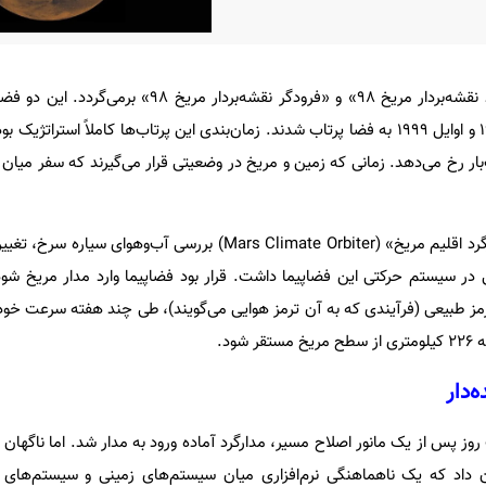
داستان به ماموریت‌های «مدارگرد نقشه‌بردار مریخ ۹۸» و «فرودگر نقشه‌بردا
کمتر از یک ماه در اواخر سال ۱۹۹۸ و اوایل ۱۹۹۹ به فضا پرتاب شدند. زمان‌بندی این پرتاب‌ها کاملاً استر
ره برد که هر ۲۶ ماه یک‌بار رخ می‌دهد. زمانی که زمین و مریخ در وضعیتی قرار می‌گیرند که سفر م
به گزارش خبرآنلاین، وظیفه «مدارگرد اقلیم مریخ» (Mars Climate Orbiter) بررسی آب
ر سیستم حرکتی این فضاپیما داشت. قرار بود فضاپیما وارد مدار مریخ شود و
ترمز طبیعی (فرآیندی که به آن ترمز هوایی می‌گویند)، طی چند هفته سرعت خو
شود.
‌دار
۱۹۹، یعنی هشت روز پس از یک مانور اصلاح مسیر، مدارگرد آماده ورود به مدار شد. اما ناگهان
داد که یک ناهماهنگی نرم‌افزاری میان سیستم‌های زمینی و سیستم‌های د