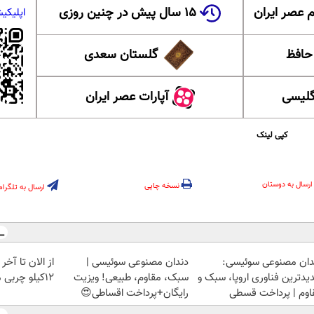
 عصر ایران
۱۵ سال پیش در چنین روزی
اپلیکی
 حافظ
گلستان سعدی
گلیسی
آپارات عصر ایران
کپی لینک
ارسال به دوستان
نسخه چاپی
ارسال به تلگرام
دان مصنوعی سوئیسی:
دندان مصنوعی سوئیسی |
از الان تا آخ
یدترین فناوری اروپا، سبک و
سبک، مقاوم، طبیعی! ویزیت
12کیلو چربی میسوزونی🧨
اوم | پرداخت قسطی
رایگان+پرداخت اقساطی😍