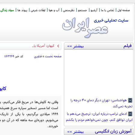
صفحه اول
تماس با ما
آرشیو
جستجو
نظرسنجی
آب و هوا
اوقات شرعی
پیوند ها
سواد زندگی
فیلم
بیشتر »»
کیهان: آمریکا یا «نظم جدید» را می پ
_
صفحه نخست
»
فناوری
کد خبر
۱۱۶۳۲۶۹
کابو
هواشناسی: تهران دیگر دمای ۴۰ درجه را
وقتی به کاوش‌ها در مریخ فکر می‌کنیم، ب
تجربه نمی‌کند
است اما مسیر تسخیر سیاره سرخ همیشه ه
۱۹۹۹ میلادی برگردیم، با یکی از تاری
ادعای ترامپ درباره ایران: ترجیح می‌دهم با
می‌شویم. دوره‌ای سه ماهه که در آن دو
ایران توافق کنم، چون نمی‌خواهم مردم را بکشم
خوردند.
آموزش زبان انگلیسی
بیشتر »»