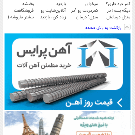
کمر درد داری؟
میخوای
بازدید
وقتشه
دیگه بسه! در
کمردردت رو "در
آنلاین‌شاپت رو
فروشگاهت
منزل درمانش
منزل" درمان
زیاد کن، بازدید
بیشتر بفروشه (
کن
کنی؟ (◂فیلم +
بالاتر = درآمد
همین الان ثبت
بازگشت به بالای صفحه
(◀پرسش‌نامه)
◂پرسش‌نامه)
بیشتر
نام کن )