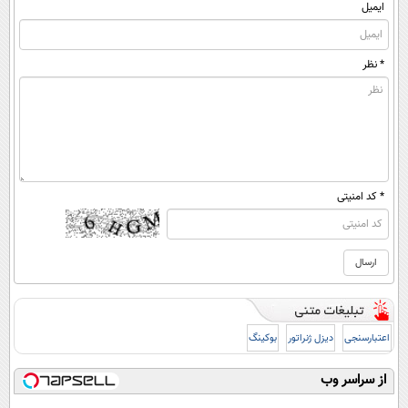
ایمیل
* نظر
* کد امنیتی
اعتبارسنجی
دیزل ژنراتور
بوکینگ
از سراسر وب