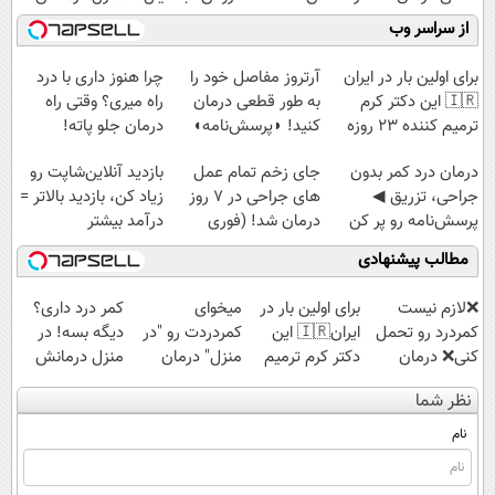
کنید!
همین‌جاست!
راحت بفروش
کن
از سراسر وب
◗پرسش‌نامه◖
(◀پرسش‌نامه)
برای اولین بار در ایران
آرتروز مفاصل خود را
چرا هنوز داری با درد
🇮🇷 این دکتر کرم
به طور قطعی درمان
راه میری؟ وقتی راه
ترمیم کننده 23 روزه
کنید! ◗پرسش‌نامه◖
درمان جلو پاته!
ساخت!
درمان درد کمر بدون
جای زخم تمام عمل
بازدید آنلاین‌شاپت رو
جراحی، تزریق ◀
های جراحی در ۷ روز
زیاد کن، بازدید بالاتر =
پرسش‌نامه رو پر کن
درمان شد! (فوری
درآمد بیشتر
▶
مشاوره بگیرید)
مطالب پیشنهادی
❌لازم نیست
برای اولین بار در
میخوای
کمر درد داری؟
کمردرد رو تحمل
ایران🇮🇷 این
کمردردت رو "در
دیگه بسه! در
کنی❌ درمان
دکتر کرم ترمیم
منزل" درمان
منزل درمانش
بدون جراحی و
کننده 23 روزه
کنی؟ (◂فیلم +
کن
نظر شما
قرص
ساخت!
◂پرسش‌نامه)
(◀پرسش‌نامه)
(پرسشنامه)
نام