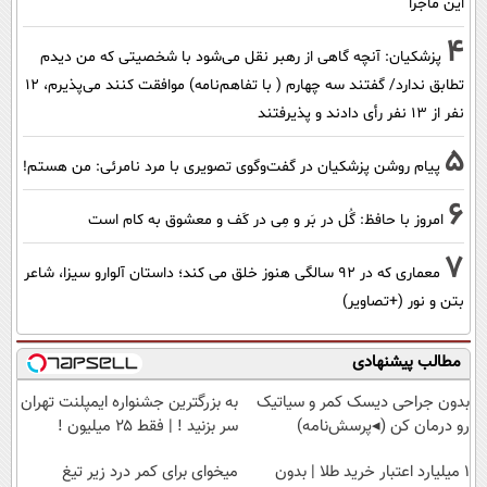
این ماجرا
4
پزشکیان‌: آنچه گاهی از رهبر نقل می‌شود با شخصیتی که من دیدم
تطابق ندارد/ گفتند سه چهارم ( با تفاهم‌نامه) موافقت کنند می‌پذیرم، 12
نفر از 13 نفر رأی دادند و پذیرفتند
5
پیام روشن پزشکیان در گفت‌و‌گوی تصویری با مرد نامرئی: من هستم!
6
امروز با حافظ: گُل در بَر و مِی در کَف و معشوق به کام است
7
معماری که در 92 سالگی هنوز خلق می کند؛ داستان آلوارو سیزا، شاعر
بتن و نور (+تصاویر)
مطالب پیشنهادی
بدون جراحی دیسک کمر و سیاتیک
به بزرگترین جشنواره ایمپلنت تهران
رو درمان کن (◂پرسش‌نامه)
سر بزنید ! | فقط ۲۵ میلیون !
۱ میلیارد اعتبار خرید طلا | بدون
میخوای برای کمر درد زیر تیغ