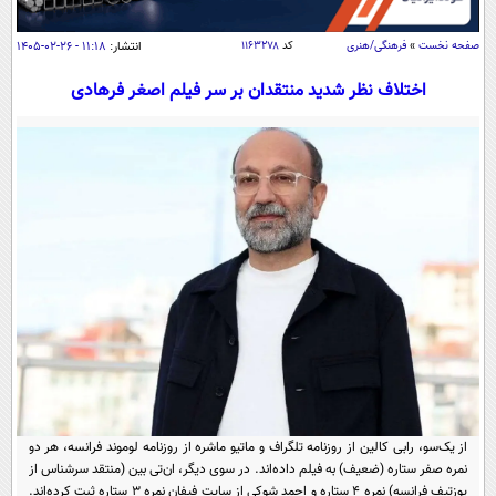
سیاسی
اقتصاد
صفحه نخست
»
فرهنگی/هنری
کد
۱۱۶۳۲۷۸
انتشار:
۱۱:۱۸ - ۲۶-۰۲-۱۴۰۵
جامعه
اقتصادی
اختلاف‌ نظر شدید منتقدان بر سر فیلم اصغر فرهادی
ورزشی
اجتماعی
خودرو
بین الملل
حوادث
فرهنگ و هنر
سیاست خارجی
سلامت
علم و دانش
یک برش دانایی
قرآن
فناوری و It
محیط زیست
گوناگون
علمی
سفر و تفریح
فیلم
سرگرمی
اخبار کریپتو
عصر ایران 2
اقتصاد
باشگاه مغز
آموزش زبان
خواندنی ها و دیدنی ها
ورزش
مجله تصویری سلاح
از یک‌سو، رابی کالین از روزنامه تلگراف و ماتیو ماشره از روزنامه لوموند فرانسه، هر دو
داستان کوتاه
سیاست
نمره صفر ستاره (ضعیف) به فیلم داده‌اند. در سوی دیگر، ان‌تی بین (منتقد سرشناس از
پوزتیف فرانسه) نمره ۴ ستاره و احمد شوکی از سایت فیفان نمره ۳ ستاره ثبت کرده‌اند.