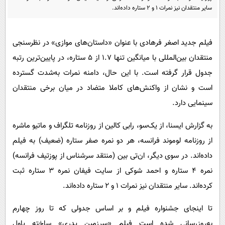
پیامک
سرگرمی
سایر منتقدان نیز نمرات ۱ و ۲ ستاره داده‌اند.
روانشناسی
فناوری
آشپزی
فیلم جدید اصغر فرهادی با عنوان «داستان‌های موازی» در نظرسنجی
گوناگون
منتقدان بین‌المللی با میانگین تنها ۱.۷ از ۵ ستاره، در پایین‌ترین رتبه
دانلود
حوادث
جدول قرار گرفته است. با این حال، دامنه نمرات به‌شدت گسترده
محیط زیست
است و نشان از واکنش‌های کاملا متضاد در میان برخی منتقدان
سلامت
سینمایی دارد.
فرهنگی
به گزارش ایسنا، از یک‌سو، رابی کالین از روزنامه تلگراف و ماتیو ماشره
بین الملل
از روزنامه لوموند فرانسه، هر دو نمره صفر ستاره (ضعیف) به فیلم
اجتماعی
داده‌اند. در سوی دیگر، ان‌تی بین (منتقد سرشناس از پوزتیف فرانسه)
نمره ۴ ستاره و احمد شوکی از سایت فیفان نمره ۳ ستاره ثبت
حیات وحش
کرده‌اند. سایر منتقدان نیز نمرات ۱ و ۲ ستاره داده‌اند.
سیاست خارجی
تا اینجای جشنواره فیلم و بر اساس جدولی که تا روز چهارم
به‌روزرسانی شده است فیلم «سرزمین پدری» ساخته پاول