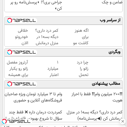
ضامن و چک
جراحی بری؟! ◗پرسش‌نامه رو پر
کن◖
از سراسر وب
اگه هنوز
کمر درد داری؟
خلافی
برای
دیگه بسه! در
خودروتو
کاشت مو
منزل درمانش
الان
اقدام
کن
ببین، با
وبگردی
نکردی
(◀پرسش‌نامه)
پلاک و
الان
کد
چرا درد
۱
آرتروز مفصل
وقتشه‼️‼️
ملی،
زانو را
میلیارد
زانو رو یکبار
بدون
تحمل
اعتبار
برای همیشه
نیاز به
می‌کنی؟
خرید
درمان کن!
مطالب پیشنهادی
مراجعه
خیلی
طلا |
◗پرسش‌نامه◖
حضوری
ساده
بدون
❗❗200 میلیون وام❗❗ فقط با احراز
وام تا ۳ میلیارد تومان ویژه صاحبان
درمنزل
ضامن
هویت
فروشگاه‌های آنلاین و حضوری
درمانش
و چک
کن
کمر درد داری؟ دیگه بسه! در منزل
‌کمردردت درمان داره ❌ فقط چند
درمانش کن (◀پرسش‌نامه)
سؤال تا شروع بهبودی فاصله‌ داری!