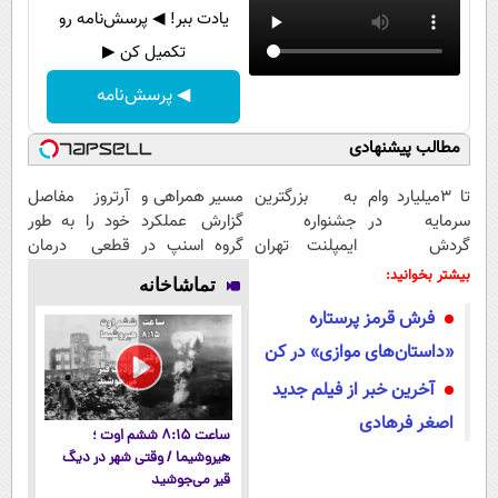
یادت ببر! ◀ پرسش‌نامه رو
تکمیل کن ▶
◀ پرسش‌نامه
مطالب پیشنهادی
تا 3میلیارد وام
به بزرگترین
مسیر همراهی و
آرتروز مفاصل
سرمایه در
جشنواره
گزارش عملکرد
خود را به طور
گردش
ایمپلنت تهران
گروه اسنپ در
قطعی درمان
فروشندگان =>
خوش اومدید! |
۱۴۰۴
کنید!
بیشتر بخوانید:
تماشاخانه
فروشگاهت رو
فقط ۲۵ میلیون
◗پرسش‌نامه◖
فرش قرمز پرستاره
ثبت کن
!
«داستان‌های موازی» در کن
آخرین خبر از فیلم جدید
اصغر فرهادی
ساعت ۸:۱۵ ششم اوت ؛
هیروشیما / وقتی شهر در دیگ
قیر می‌جوشید