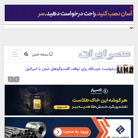
باز
نسخه اصلی
و
صفحه اول
درخواست حزب‌الله برای توقف گفت‌وگوهای لبنان با اسرائیل
بسته
تماس با ما
کردن
آرشیو
منو
جستجو
نظرسنجی
آب و هوا
اوقات شرعی
پیوند ها
سواد زندگی