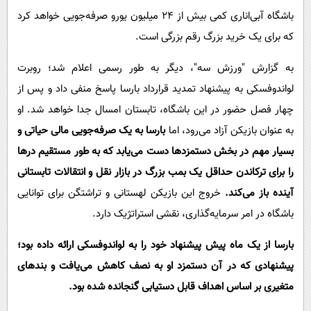
پیامک
سرگرمی
باشگاه آبی‌اناری کمی بیش از ۲۴ میلیون یورو صرفه‌جویی خواهد کرد
روانشناسی
فناوری
که برای یک خرید بزرگ رقم بزرگی است.
آشپزی
گوناگون
به گزارش "ورزش سه"، دیگر به طور رسمی اعلام شد؛ روبرت
دانلود
حوادث
لواندوفسکی به پیشنهاد تمدید قرارداد بارسا پاسخ منفی داد و پس از
چهار فصل حضور در این باشگاه، تابستان امسال جدا خواهد شد. او
محیط زیست
به عنوان بازیکن آزاد می‌رود، اما
بارسا به یک صرفه‌جویی مالی حیاتی و
سلامت
بسیار مهم در بخش دستمزدها دست می‌یابد که به طور مستقیم درها
فرهنگی
را برای ترکاندن حداقل یک بمب بزرگ در بازار نقل و انتقالات تابستانی
بین الملل
آینده باز می‌کند.
خروج این بازیکن لهستانی و تراشتگن برای توانایی
اجتماعی
باشگاه در امر سرمایه‌گذاری، نقشی استراتژیک دارد.
حیات وحش
بارسا از یک ماه پیش پیشنهاد خود را به لواندوفسکی ارائه داده بود؛
سیاست خارجی
پیشنهادی که در آن دستمزد او به نصف کاهش می‌یافت و بندهای
متغیری بر اساس اهداف قابل دستیابی گنجانده شده بود.