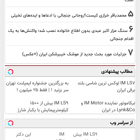
است
5
محمدباقر خرازی کیست؟روحانی جنجالی با ادعاها و ایده‌های تخیلی
6
سنگ مزار اکبر عبدی بدون اطلاع خانواده نصب شد؛ واکنش‌ها به یک
اقدام جنجالی
7
جزئیات مورد بحث جدید از موشک خیبرشکن ایران (+عکس)
مطالب پیشنهادی
IM LS7 لوکس ترین شاسی بلند
به بزرگترین جشنواره ایمپلنت تهران
برقی ایران
سر بزنید ! | فقط ۲۵ میلیون !
نیکاموتور نماینده IM Motor و
IM LS9 بیش از 1500
Lynk&Co در ایران
کیلومترپیمایش با یکبار شارژ
از سراسر وب
IM LS9 بیش
IM
این دکتر