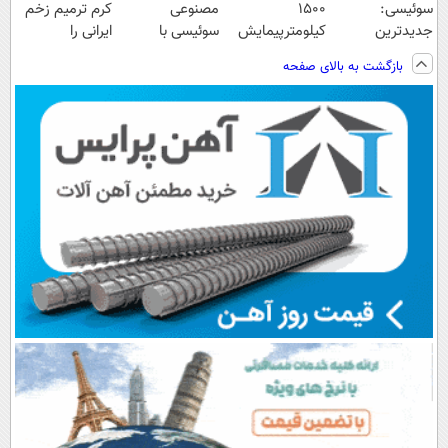
سوئیسی:
1500
مصنوعی
کرم ترمیم زخم
جدیدترین
کیلومترپیمایش
سوئیسی با
ایرانی را
فناوری اروپا،
با یکبار شارژ
تکنولوژی
ساخت!!!
بازگشت به بالای صفحه
سبک و مقاوم |
دیجیتال |
پرداخت قسطی
پرداخت در 4
قسط |📍 تهران