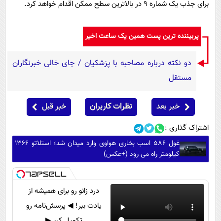
برای جذب یک شماره ۹ در بالاترین سطح ممکن اقدام خواهد کرد.
پربیننده ترین پست همین یک ساعت اخیر
دو نکته درباره مصاحبه با پزشکیان / جای خالی خبرنگاران
مستقل
خبر بعد
نظرات کاربران
خبر قبل
اشتراک گذاری :
غول 586 اسب بخاری هواوی وارد میدان شد؛ استلاتو 1366
کیلومتر راه می رود (+عکس)
درد زانو رو برای همیشه از
یادت ببر! ◀ پرسش‌نامه رو
تکمیل کن ▶