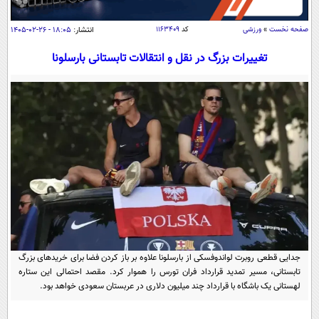
سیاسی
اقتصاد
صفحه نخست
»
ورزشی
کد
۱۱۶۳۴۰۹
انتشار:
۱۸:۰۵ - ۲۶-۰۲-۱۴۰۵
جامعه
اقتصادی
تغییرات بزرگ در نقل و انتقالات تابستانی بارسلونا
ورزشی
اجتماعی
خودرو
بین الملل
حوادث
فرهنگ و هنر
سیاست خارجی
سلامت
علم و دانش
یک برش دانایی
قرآن
فناوری و It
محیط زیست
گوناگون
علمی
سفر و تفریح
فیلم
سرگرمی
اخبار کریپتو
عصر ایران 2
اقتصاد
باشگاه مغز
جدایی قطعی روبرت لواندوفسکی از بارسلونا علاوه بر باز کردن فضا برای خریدهای بزرگ
آموزش زبان
خواندنی ها و دیدنی ها
تابستانی، مسیر تمدید قرارداد فران تورس را هموار کرد. مقصد احتمالی این ستاره
ورزش
مجله تصویری سلاح
لهستانی یک باشگاه با قرارداد چند میلیون دلاری در عربستان سعودی خواهد بود.
داستان کوتاه
سیاست