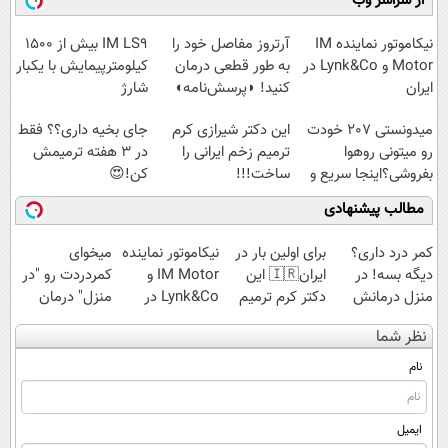
از سراسر وب
سبک و مقاوم |
هم داریم!😍 |
◗پرسش‌نامه◖
پرداخت قسطی
📍تهران
نیکاموتور نماینده IM
آرتروز مفاصل خود را
IM LS9 بیش از 1500
Motor و Lynk&Co در
به طور قطعی درمان
کیلومترپیمایش با یکبار
ایران
کنید! ◗پرسش‌نامه◖
شارژ
میدونستی 207 خودت
این دکتر شیرازی کرم
جای بخیه داری؟؟ فقط
رو میتونی روهوا
ترمیم زخم ایرانی را
در 3 هفته ترمیمش
بفروشی؟اینجا سریع و
ساخت!!!
کن!😍
راحت بفروش
مطالب پیشنهادی
کمر درد داری؟
برای اولین بار در
نیکاموتور نماینده
میخوای
دیگه بسه! در
ایران🇮🇷 این
IM Motor و
کمردردت رو "در
منزل درمانش
دکتر کرم ترمیم
Lynk&Co در
منزل" درمان
کن
کننده 23 روزه
ایران
کنی؟ (◂فیلم +
نظر شما
(◀پرسش‌نامه)
ساخت!
◂پرسش‌نامه)
نام
ایمیل