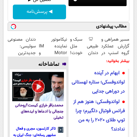
◀ پرسش‌نامه
مطالب پیشنهادی
مسیر همراهی و
🦷 سبک و
نیکاموتور
دندان مصنوعی
گزارش عملکرد
طبیعی مثل
نماینده IM
سوئیسی:
گروه اسنپ در
دندان خودت!
Motor و
جدیدترین
۱۴۰۴
نصب آسان و
Lynk&Co در
فناوری اروپا،
بیشتر بخوانید:
تماشاخانه
پرداخت
ایران
سبک و مقاوم |
ابهام در آینده
اقساطی 💳 📍
پرداخت قسطی
تهران
لواندوفسکی؛ ستاره لهستانی
در دوراهی جدایی
لواندوفسکی: هنوز هم از
محمدباقر خرازی کیست؟روحانی
فرانس فوتبال دلگیرم؛ چرا
جنجالی با ادعاها و ایده‌های
تخیلی
توپ طلای 2020 را به من
ندادند؟
تاکر کارلسون، مجری و فعال
مشهور رسانه‌ای: جنگ ایران به