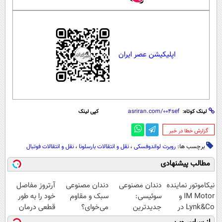
اپلیکیشن عصر ایران
لینک کوتاه:
کپی لینک
‌گزارش خطا در خبر
برچسب ها:
روبرت لواندوفسکی
،
نقل و انتقالات بارسلونا
،
نقل و انتقالات فوتبال
مطالب پیشنهادی
نیکاموتور نماینده
دندان مصنوعی
دندان مصنوعی
آرتروز مفاصل
IM Motor و
سوئیسی:
سبک و مقاوم
خود را به طور
Lynk&Co در
جدیدترین
می‌خوای؟
قطعی درمان
ایران
فناوری اروپا،
پرداخت اقساطی
کنید!