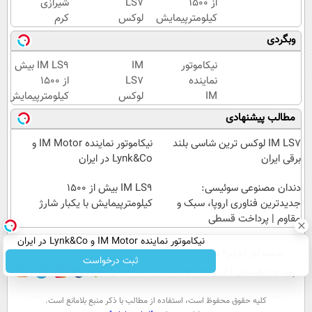
از 1500
LS7
شیرازی
کیلومترپیمایش
لوکس
کرم
با یکبار شارژ
ترین
ترمیم
وبگردی
شاسی
زخم
بلند
ایرانی را
نیکاموتور
IM
IM LS9 بیش
برقی
ساخت!!!
نماینده
LS7
از 1500
ایران
IM
لوکس
کیلومترپیمایش
Motor و
ترین
با یکبار شارژ
مطالب پیشنهادی
Lynk&Co
شاسی
در ایران
بلند
IM LS7 لوکس ترین شاسی بلند
نیکاموتور نماینده IM Motor و
برقی
برقی ایران
Lynk&Co در ایران
ایران
دندان مصنوعی سوئیسی:
IM LS9 بیش از 1500
جدیدترین فناوری اروپا، سبک و
کیلومترپیمایش با یکبار شارژ
مقاوم | پرداخت قسطی
نیکاموتور نماینده IM Motor و Lynk&Co در ایران
صفحه اول
فیلم
عصر ایران۲
درباره عصرایران
تماس با ما
آرشیو
جستجو
ثبت درخواست
پیوندها
نظرسنجی
آب و هوا
اوقات شرعی
سواد زندگی
كليه حقوق محفوظ است، استفاده از مطالب با ذكر منبع بلامانع است.