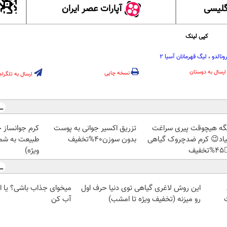
آپارات عصر ایران
آموزش
کپی لینک
لیگ قهرمانان آسیا 2
،
کریستی
ارسال به دوستان
نسخه چاپی
ارسال به تلگرام
ز جلبک، هدیه
تزریق اکسیر جوانی به پوست
دیگه هیچوقت پیری سرا
رید با تخفیف
بدون سوزن40%تخفیف
نمیاد😉 کرم ضدچروک گیا
ویژه)
👈
شی؟ یا این روش چربیاتو
این روش لاغری گیاهی توی دنیا حرف اول
آب کن
رو میزنه (تخفیف ویژه تا امشب)