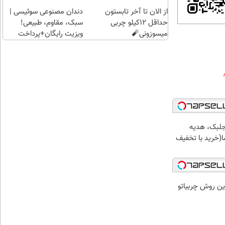
هدیه
از الان تا آخر تابستون
دندان مصنوعی سوئیسی |
بگیر)
حداقل 12کیلو چربی
سبک، مقاوم، طبیعی!
میسوزونی🧨
ویزیت رایگان+پرداخت
اقساطی😍
جلبک، هدیه
(خرید با تخفیف
ین روش چربیاتو