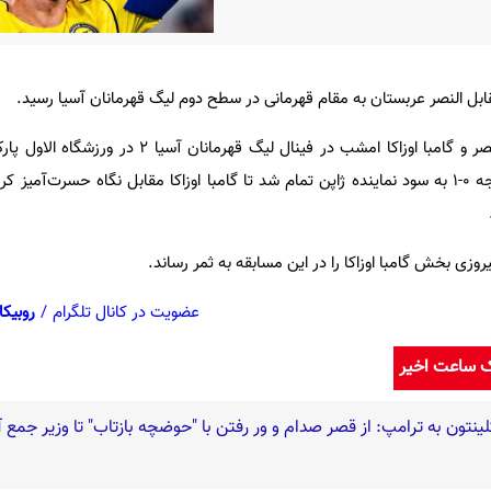
 مقابل النصر عربستان به مقام قهرمانی در سطح دوم لیگ قهرمانان آسیا رسید.
به گزارش خبرورزشی، تیم‌های النصر و گامبا اوزاکا امشب در فینال لیگ 
رفتند که این بازی در پایان با نتیجه ۰-۱ به سود نماینده ژاپن تمام شد تا گامبا اوزاکا مقابل نگاه حسرت‌آ
عضویت در کانال تلگرام
/
روبیکا
ک ساعت اخیر
لینتون به ترامپ: از قصر صدام و ور رفتن با "حوضچه بازتاب" تا وزیر جمع 