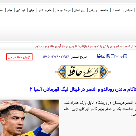
سیاسی
اقتصاد
جامعه
ورزشی
بین الملل
فرهنگ و هنر
علم و دانش
قرآن
گوناگون
فیلم
عصر 
: از قصر صدام و ور رفتن با "حوضچه بازتاب" تا وزیر جمع آوری طلا پس از دوره ترامپ!
‍‍‍ پ
پ
تاریخ انتشار:
۲۳:۲۸ - ۲۶-۰۲-۱۴۰۵
‌گزارش خطا در خبر
اکام ماندن رونالدو و النصر در فینال لیگ قهرمانان آسیا ۲
گ قهرمانان آسیا ۲ با شکست النصر عربستان در ورزشگاه الاول پارک همراه شد.
ل شکست یک بر صفر برابر گامبا اوزاکای ژاپن، جام
ند.