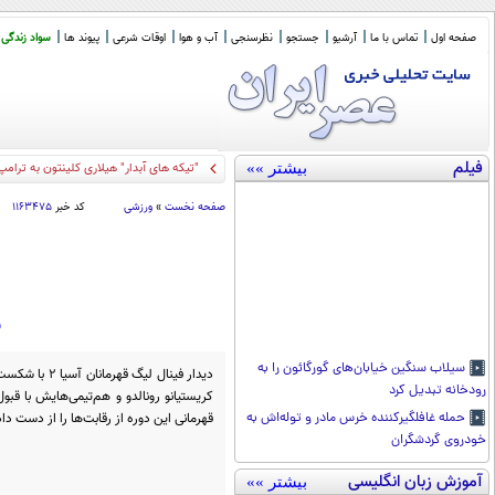
صفحه اول
تماس با ما
آرشیو
جستجو
نظرسنجی
آب و هوا
اوقات شرعی
پیوند ها
سواد زندگی
فیلم
بیشتر »»
"تیکه های آبدار" هیلاری کلینتون به ترامپ
صفحه نخست
»
ورزشی
کد خبر
۱۱۶۳۴۷۵
ن
سیلاب سنگین خیابان‌های گورگائون را به
دیدار فینال لی
رودخانه تبدیل کرد
کریستیانو رونالدو و هم‌تیمی‌هایش با قبو
قهرمانی این دوره از رقابت‌ها را از دست داد
حمله غافلگیرکننده خرس مادر و توله‌اش به
خودروی گردشگران
آموزش زبان انگلیسی
بیشتر »»