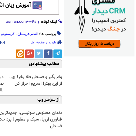
 زبان انگلیسی
لینک کوتاه:
انو رونالدو
،
النصر عربستان
برچسب ها:
بازدید از صفحه اول
مطالب پیشنهادی
غت
وام بگیر و قسطی طلا بخر! چی
هی
از این بهتر!! سریع احراز کن
45%تخفیف
از سراسر وب
دندان مصنوعی سوئیسی: جدیدترین
فناوری اروپا، سبک و مقاوم | پرداخت
قسطی