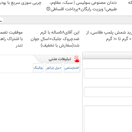
که
دندان مصنوعی سوئیسی | سبک، مقاوم،
چربی سوزی سریع با پودر
طبیعی! ویزیت رایگان+پرداخت اقساطی😍
ید شمش پلمپ طلاسی، از
این آقای58ساله با کرم
موفقیت تضمی
 ۱۰ گرم
ضدچروک جلبک10سال جوان
با اشتراک راهک
شد(سفارش با تخفیف)
تندر
اعتبارسنجی
دیزل ژنراتور
بوکینگ