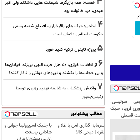
3
خمسه: همه بازیگرها شیطنت هایی داشتند ولی اکبر
عبدی، مرد خانواده بود
4
ابطحی: حرف های باقرخرازی، افتتاح شعبه رسمی
حکومت اسلامی داعش است
5
پروژه تایفون ترکیه کلید خورد
6
از افاضات خرازی: ۵۰ هزار حزب اللهی بریزند خیابان‌ها
و بی حجاب‌ها را بکشند و نیرو‌های دولتی را ناکار کنند!
7
واکنش پزشکیان به شایعه تهدید رهبری توسط
رئیس‌جمهور
عی سوئیسی:
وری اروپا، سبک
مطالب پیشنهادی
اخت قسطی
سرمایه گذاری امن با طلا و
با جلبک اسپیرولینا جوانی و
نقره | دیجی کالا
شادابی پوستت
تضمینه50%تخفیف