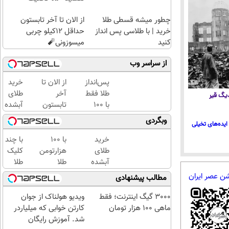
چطور میشه قسطی طلا
از الان تا آخر تابستون
خرید | با طلاسی پس انداز
حداقل 12کیلو چربی
کنید
میسوزونی🧨
از سراسر وب
پس‌انداز
از الان تا
خرید
طلا فقط
آخر
طلای
 دیگ قیر
با ۱۰۰
تابستون
آبشده
هزارتومان
حداقل
حتی با
وبگردی
ایده‌های تخیلی
(امن و
12کیلو
۱۰۰هزارتومان
راحت)
چربی
خرید
با ۱۰۰
با چند
میسوزونی
طلای
هزارتومن
کلیک
🧨
آبشده
طلا
طلا
حتی با
بخرید،
بخرید...
شن عصر ایران
مطالب پیشنهادی
۱۰۰هزارتومان
اون هم
(ثبت‌نام
قسطی
کن |
3000 گیگ اینترنت؛ فقط
ویدیو هولناک از جوان
خرید
ماهی 100 هزار تومان
کارتن خوابی که میلیاردر
کن |
شد. آموزش رایگان