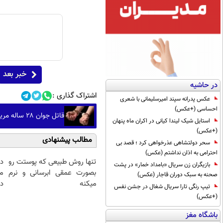
خبر بعد
در حاشیه
اشتراک گذاری :
عکس پدرانه سپند امیرسلیمانی با شعری
احساسی (+عکس)
قاتل جوان ۲۸ ساله مریوانی در عملیات پلیس دستگیر شد
استایل شیک لیندا کیانی در اکران ماه پنهان
(+عکس)
مطالب پیشنهادی
سحر دولتشاهی عذرخواهی کرد ؛ قصد بی
احترامی به اذان نداشتم (عکس)
تنها روش طبیعی که پوستت رو
د
بازیگران زن سریال «بامداد خمار» در پشت
بصورت عمقی ابرسانی و نرم
م
صحنه به سبک دوران قاجار (عکس)
میکنه
دا
تیپ رنگی تارا سریال شغال در جشن نفس
(+عکس)
باشگاه مغز