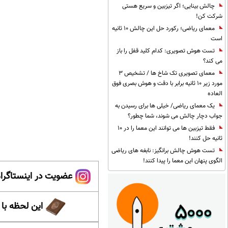
چالش بینایی؛ اگر تیزبین و سریع هستی
شرکت کن!
معمای ریاضی؛ رکورد حل این چالش 10 ثانیه
است
تست هوش تصویری: کدام کلید قفل را باز
می کند؟
معمای تصویری تک شاخ ها / تشخیص 3
مورد زیر 10 ثانیه برابر با دقت و هوش بصری فوق
العاده
یک معمای ریاضی/ خیلی ها برای رسیدن به
جواب دچار چالش می شوند، شما چطور؟
فقط تیزبین ها می توانند این معما را در 10
ثانیه حل کنند!
تست هوش چالش برانگیز: نابغه های ریاضی
الگوی پنهان این معما را پیدا کنند!
عضویت در اینستاگرام
این لحظه با