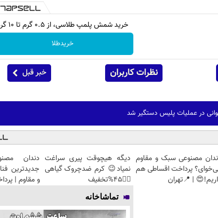
خرید شمش پلمپ طلاسی، از ۰.۵ گرم تا ۱۰ گرم
خریدطلا
نظرات کاربران
خبر قبل
ندان مصنوعی سبک و مقاوم
دیگه هیچوقت پیری سراغت
دندان مصنو
ی‌خوای؟ پرداخت اقساطی هم
نمیاد😉 کرم ضدچروک گیاهی
جدیدترین فنا
ریم!😍 | 📍تهران
👈🏻45%تخفیف
و مقاوم | پرد
تماشاخانه