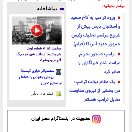
بلند برقی ایران
خوش اومدید! |
۱۴۰۴
بیشتر بخوانید:
تماشاخانه
در باشگاه
فقط ۲۵ میلیون
ورود ترامپ به کاخ سفید
انقلاب
!
و استقبال بایدن پیش از
شروع مراسم تحلیف رئیس
جمهور جدید آمریکا (فیلم)
ساعت ۸:۱۵ ششم اوت ؛
ترامپ دستور تحریم
هیروشیما / وقتی شهر در دیگ
قیر می‌جوشید
مراسم شام خبرنگاران را
صادر کرد
محمدباقر خرازی کیست؟
روحانی جنجالی با ادعاها و
یک مقام دولت ترامپ:
ایده‌های تخیلی
من بخشی از نیروی مقاومت
فیلم های دیگر
مقابل ترامپ هستم
عضویت در اینستاگرام عصر ایران