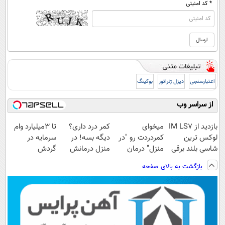
* کد امنیتی
اعتبارسنجی
دیزل ژنراتور
بوکینگ
از سراسر وب
بازدید از IM LS7
میخوای
کمر درد داری؟
تا 3میلیارد وام
لوکس ترین
کمردردت رو "در
دیگه بسه! در
سرمایه در
شاسی بلند برقی
منزل" درمان
منزل درمانش
گردش
ایران در باشگاه
کنی؟ (◂فیلم +
کن
فروشندگان =>
بازگشت به بالای صفحه
انقلاب
◂پرسش‌نامه)
(◀پرسش‌نامه)
فروشگاهت رو
ثبت کن