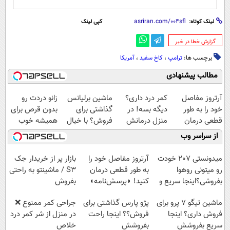
لینک کوتاه:
کپی لینک
‌گزارش خطا در خبر
برچسب ها:
ترامپ
،
کاخ سفید
،
آمریکا
مطالب پیشنهادی
آرتروز مفاصل
کمر درد داری؟
ماشین برلیانس
زانو دردت رو
خود را به طور
دیگه بسه! در
گذاشتی برای
بدون قرص برای
قطعی درمان
منزل درمانش
فروش؟ با خیال
همیشه خوب
کنید!
کن
راحت بفروش
کن! (قدم اول،
از سراسر وب
◗پرسش‌نامه◖
(◀پرسش‌نامه)
پرسش‌نامه)
میدونستی 207 خودت
آرتروز مفاصل خود را
بازار پر از خریدار جک
رو میتونی روهوا
به طور قطعی درمان
S3 / ماشینتو به راحتی
بفروشی؟اینجا سریع و
کنید! ◗پرسش‌نامه◖
بفروش
راحت بفروش
ماشین تیگو 7 پرو برای
پژو پارس گذاشتی برای
جراحی کمر ممنوع ❌
فروش داری؟ اینجا
فروش؟؟ اینجا راحت
در منزل از شر کمر درد
سریع بفروشش
بفروشش
خلاص