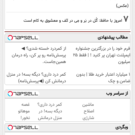
(عکس)
7
امروز با حافظ: گُل در بَر و مِی در کَف و معشوق به کام است
مطالب پیشنهادی
فرم خود را در بزرگترین جشنواره
از کمردرد خسته شدی؟ ◀
ایمپلنت تهران پر کنید ! | فقط ۲۵
پرسش‌نامه رو پر کن، راه درمان
میلیون
همین‌جاست.
۱ میلیارد اعتبار خرید طلا | بدون
کمر درد داری؟ دیگه بسه! در منزل
ضامن و چک
درمانش کن (◀پرسش‌نامه)
از سراسر وب
ماشین
کمر درد داری؟
غصه
اصلاح
دیگه بسه! در
موهاتو
شارژی
منزل درمانش
نخور!
(قیمت
کن
اینجا با
وبگردی
باورنکردنی
(◀پرسش‌نامه)
تراکم بالا