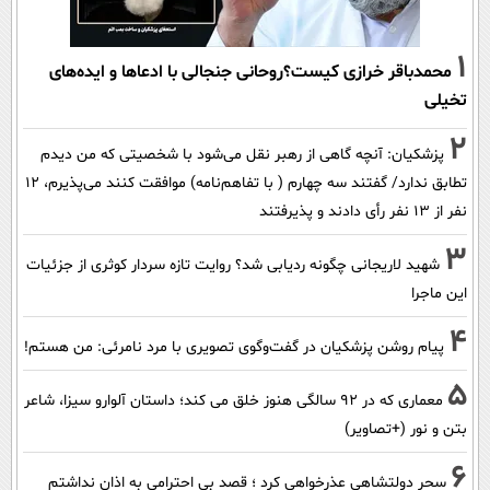
1
محمدباقر خرازی کیست؟روحانی جنجالی با ادعاها و ایده‌های
تخیلی
2
پزشکیان‌: آنچه گاهی از رهبر نقل می‌شود با شخصیتی که من دیدم
تطابق ندارد/ گفتند سه چهارم ( با تفاهم‌نامه) موافقت کنند می‌پذیرم، 12
نفر از 13 نفر رأی دادند و پذیرفتند
3
شهید لاریجانی چگونه ردیابی شد؟ روایت تازه سردار کوثری از جزئیات
این ماجرا
4
پیام روشن پزشکیان در گفت‌و‌گوی تصویری با مرد نامرئی: من هستم!
5
معماری که در 92 سالگی هنوز خلق می کند؛ داستان آلوارو سیزا، شاعر
بتن و نور (+تصاویر)
6
سحر دولتشاهی عذرخواهی کرد ؛ قصد بی احترامی به اذان نداشتم