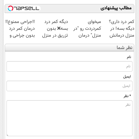
شوید◂پرسش‌نامه
مطالب پیشنهادی
کمر درد داری؟
میخوای
دیگه کمر درد
‼️جراحی ممنوع‼️
دیگه بسه! در
کمردردت رو "در
بسه❌ بدون
درمان کمر درد
منزل درمانش
منزل" درمان
تزریق در منزل
بدون جراحی و
کن
کنی؟ (◂فیلم +
درمانش کن✅
دوره نقاهت
نظر شما
(◀پرسش‌نامه)
◂پرسش‌نامه)
◀پرسش‌نامه پر
کن▶
نام
ایمیل
* نظر