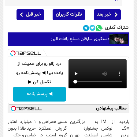
خبر بعد
نظرات کاربران
خبر قبل
اشتراک گذاری :
دستگیری سارقان مسلح باغات البرز
درد زانو رو برای همیشه از
یادت ببر! ◀ پرسش‌نامه رو
تکمیل کن ▶
◀ پرسش‌نامه
مطالب پیشنهادی
بازدید از IM
به بزرگترین
مسیر همراهی و
۱ میلیارد اعتبار
LS7 لوکس
جشنواره
گزارش عملکرد
خرید طلا | بدون
ترین شاسی
ایمپلنت تهران
گروه اسنپ در
ضامن و چک