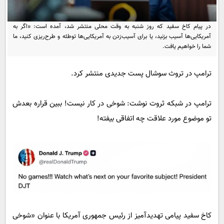
پیامک
سرگرمی
روانشناسی
فناوری
در پیام کاخ سفید که روز شنبه به وقت محلی منتشر شد، آمده است: «اگر به
آمریکایی‌ها آسیب بزنید، یا برای آسیب‌زدن به آمریکایی‌ها توطئه و طرح‌ریزی کنید، ما
آشپزی
گوناگون
شما را خواهیم یافت.
دانلود
حوادث
ترامپ در تروث سوشال پست جدیدی منتشر کرد.
محیط زیست
سلامت
ترامپ در شبکه ثروت نوشت: شوخی در کار نیست! ببین قراره بعدش
فرهنگی
تو موضوع مورد علاقت چه اتفاقی بیفته!
بین الملل
اجتماعی
حیات وحش
سیاست خارجی
کاخ سفید پیامی تهدیدآمیز از رئیس جمهوری آمریکا با عنوان «شوخی