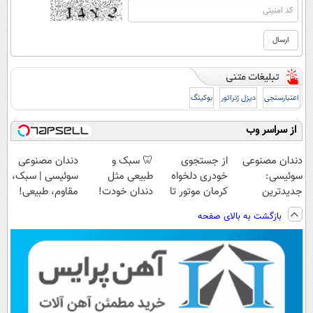
اعتبارسنجی
دیزل ژنراتور
بوکینگ
از سراسر وب
دندان مصنوعی
از جستجوی
🦷 سبک و
دندان مصنوعی
سوئیسی:
خودری دلخواه
طبیعی مثل
سوئیسی | سبک،
جدیدترین
کرمان موتور تا
دندان خودت!
مقاوم، طبیعی!
فناوری اروپا،
فروش آن،
نصب آسان و
ویزیت
بازگشت به بالای صفحه
سبک و مقاوم |
ساده، بی واسطه
پرداخت اقساطی
رایگان+پرداخت
پرداخت قسطی
و مستقیم
💳 📍 تهران
اقساطی😍