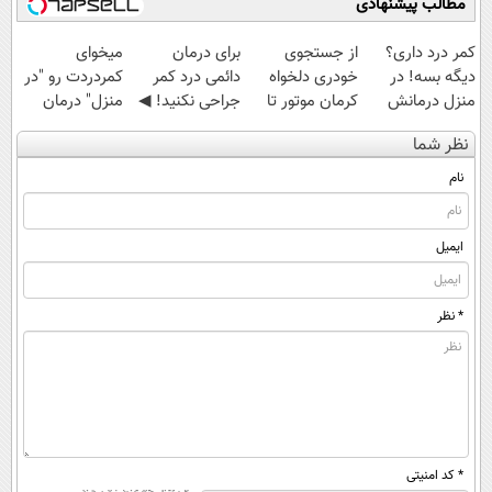
مطالب پیشنهادی
کمر درد داری؟
از جستجوی
برای درمان
میخوای
دیگه بسه! در
خودری دلخواه
دائمی درد کمر
کمردردت رو "در
منزل درمانش
کرمان موتور تا
جراحی نکنید! ◀
منزل" درمان
کن
فروش آن،
پرسش‌نامه رو پر
کنی؟ (◂فیلم +
نظر شما
(◀پرسش‌نامه)
ساده، بی واسطه
کن ▶
◂پرسش‌نامه)
و مستقیم
نام
ایمیل
* نظر
* کد امنیتی