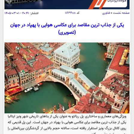
سیاسی
اقتصاد
صفحه نخست
»
فناوری
کد
۱۱۶۳۴۸۸
انتشار:
۲۰:۴۱ - ۰۱-۰۳-۱۴۰۵
جامعه
اقتصادی
یکی از جذاب ترین مقاصد برای عکاسی هوایی با پهپاد در جهان
(تصویری)
ورزشی
اجتماعی
خودرو
بین الملل
حوادث
فرهنگ و هنر
سیاست خارجی
سلامت
علم و دانش
یک برش دانایی
قرآن
فناوری و It
محیط زیست
گوناگون
علمی
سفر و تفریح
فیلم
سرگرمی
اخبار کریپتو
عصر ایران 2
اقتصاد
باشگاه مغز
آموزش زبان
خواندنی ها و دیدنی ها
ورزش
مجله تصویری سلاح
ویژگی‌های معماری و ساختاری پل ریالتو به عنوان یکی از بناهای تاریخی شهر ونیز ایتالیا
یکی از جذاب ترین مقاصد برای عکاسی هوایی با پهپاد در جهان است. این پل قدیمی که
داستان کوتاه
سیاست
روی کانال بزرگ ونیز استقرار یافته است، سالانه حجم بالایی از گردشگران بین‌المللی را