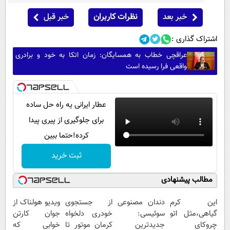
خبر بعد
نظرات کاربران
خبر قبل
اشتراک گذاری :
عراقچی خطاب به همسایگان: زمان اتکا به خود و برادری
واقعی فرا رسیده است
عطار ایرانی یه راه حل ساده
برای جلوگیری از پیری پیدا
کرده!حتما ببین
ثبت خرید
مطالب پیشنهادی
این کرم
دندان مصنوعی
از جستجوی
ویدیو هولناک از
گیاهی،مثل اتو
سوئیسی:
خودری دلخواه
جوان کارتن
چروکای
جدیدترین
کرمان موتور تا
خوابی که