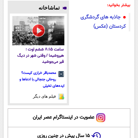
پوستتوصاف
فناوری اروپا،
فروش آن،
میلیاردر شد.
بیشتر بخوانید:
تماشاخانه
میکنه!50%تخفیف
سبک و مقاوم |
ساده، بی
آموزش رایگان
جاذبه های گردشگری
پرداخت قسطی
واسطه و
مستقیم
کردستان (عکس)
ساعت ۸:۱۵ ششم اوت ؛
هیروشیما / وقتی شهر در دیگ
قیر می‌جوشید
محمدباقر خرازی کیست؟
روحانی جنجالی با ادعاها و
ایده‌های تخیلی
فیلم های دیگر
عضویت در اینستاگرام عصر ایران
۱۵ سال پیش در چنین روزی