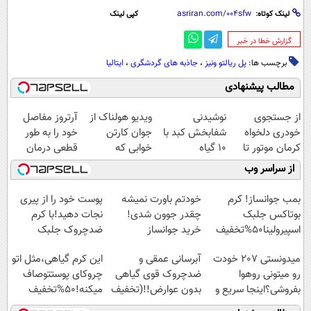
لینک کوتاه:
کپی لینک
‌گزارش خطا در خبر
برچسب ها:
پل ریالتو ونیز
،
جاذبه های گردشگری
،
ایتالیا
مطالب پیشنهادی
از جستجوی
نوشیدنی
ویدیو هولناک از
آرتروز مفاصل
خودری دلخواه
شفابخش کبد با
جوان کارتن
خود را به طور
کرمان موتور تا
10 گیاه
خوابی که
قطعی درمان
فروش آن،
موثر(تخفیف تا
میلیاردر شد.
کنید!
از سراسر وب
ساده، بی واسطه
امشب)
آموزش رایگان
◗پرسش‌نامه◖
و مستقیم
بمب جوانساز! کرم
خودتم باورت نمیشه
پوست خود را از پیری
بوتاکس جلبک
چقدر جوون شدی!
نجات دهید!با کرم
اسپیرولینا50%تخفیف
خرید جوانساز
ضدچروک جلبک
اسپیرولینا با تخفیف
میدونستی 207 خودت
آبرسانی عمقی و
این کرم گیاهی،مثل اتو
ویژه
رو میتونی روهوا
ضدچروک قوی گیاهی
چروکای پوستتوصاف
بفروشی؟اینجا سریع و
بدون عوارض!!(تخفیف
میکنه!50%تخفیف
راحت بفروش
تا امشب)