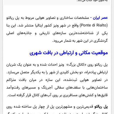
به سوی خود جذب می‌کند.
پیامک
سرگرمی
روانشناسی
فناوری
عصر ایران -
مشخصات ساختاری و تصاویر هوایی مربوط به پل ریالتو
آشپزی
گوناگون
(Ponte di Rialto) واقع در شهر ونیز کشور ایتالیا منتشر شد. این بنا
دانلود
حوادث
یکی از شناخته‌شده‌ترین سازه‌های تاریخی و جاذبه‌های اصلی
محیط زیست
گردشگری در این شهر به شمار می‌رود.
سلامت
موقعیت مکانی و ارتباطی در بافت شهری
فرهنگی
پل ریالتو روی «کانال بزرگ» ونیز احداث شده و به عنوان یک شریان
بین الملل
ارتباطی پیاده‌راه، دو بخش کلیدی از شهر را به یکدیگر متصل می‌سازد.
اجتماعی
در تصاویر هوایی ثبت‌شده، این سازه در میان بافت متراکم
ساختمان‌هایی با سقف‌های سفالی آجررنگ و مسیرهای رفت‌وآمد
حیات وحش
قایق‌ها و کشتی‌های مسافربری بر روی آب‌های کانال قرار گرفته است.
سیاست خارجی
پل ریالتو
قدیمی‌ترین و مشهورترین پل از چهار پل ساخته شده روی