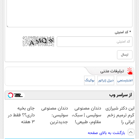
* کد امنیتی
اعتبارسنجی
دیزل ژنراتور
بوکینگ
از سراسر وب
این دکتر شیرازی
دندان مصنوعی
دندان مصنوعی
جای بخیه
کرم ترمیم زخم
سوئیسی | سبک،
سوئیسی:
داری؟؟ فقط در
ایرانی را
مقاوم، طبیعی!
جدیدترین
3 هفته
ساخت!!!
ویزیت
فناوری اروپا،
ترمیمش کن!😍
بازگشت به بالای صفحه
رایگان+پرداخت
سبک و مقاوم |