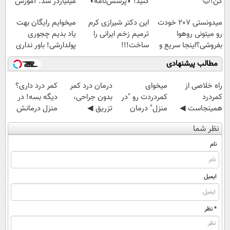
کن!😍
کنید! ◗پرسش‌نامه◖
میلیاردر شد. آموزش
رایگان
میدونستی 207 خودت
این دکتر شیرازی کرم
میخوایم رایگان بهت
رو میتونی روهوا
ترمیم زخم ایرانی را
یاد بدیم چجوری
بفروشی؟اینجا سریع و
ساخت!!!
پولدارشی! باور نداری
راحت بفروش
امتحانش مجانیه
مطالب پیشنهادی
‌راه خلاصی از
میخوای
درمان درد کمر
کمر درد داری؟
کمردرد
کمردردت رو "در
بدون جراحی،
دیگه بسه! در
همینجاست ◀
منزل" درمان
تزریق ◀
منزل درمانش
فقط کافیه فرم
کنی؟ (◂فیلم +
پرسش‌نامه رو پر
کن
نظر شما
رو پر کنی!
◂پرسش‌نامه)
کن ▶
(◀پرسش‌نامه)
نام
ایمیل
* نظر