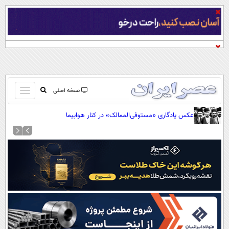
باز
نسخه اصلی
و
صفحه اول
عکس یادگاری «مستوفی‌الممالک» در کنار هواپیما
بسته
تماس با ما
کردن
آرشیو
منو
جستجو
نظرسنجی
آب و هوا
اوقات شرعی
پیوند ها
سواد زندگی