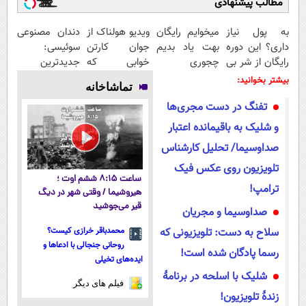
مطالب پیشنهادی
به پول نیاز
میخوایم رایگان
ویدیو هولناک از
دندان مصنوعی
داری؟ این دوره
بهت یاد بدیم
جوان کارتن
سوئیسی:
رایگان از شر بی
چجوری
خوابی که
جدیدترین
پولی خلاصت
پولدارشی! باور
میلیاردر شد.
فناوری اروپا،
بیشتر بخوانید:
تماشاخانه
میکنه
نداری امتحانش
آموزش رایگان
سبک و مقاوم |
تفنگ در دست مجری‌ها
مجانیه
پرداخت قسطی
و شلیک به باقیمانده اعتبار
صداوسیما/ تحلیل کارشناس
تلویزیون روی عکس فیک
ساعت ۸:۱۵ ششم اوت ؛
ترامپ!
هیروشیما / وقتی شهر در دیگ
قیر می‌جوشید
صداوسیما و مجریان
سلاح به دست: تلویزیونی که
محمدباقر خرازی کیست؟
روحانی جنجالی با ادعاها و
رسما پادگان شده است!
ایده‌های تخیلی
شلیک با اسلحه در برنامۀ
فیلم های دیگر
زندۀ تلویزیون!