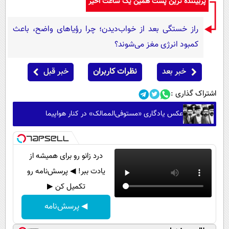
پربیننده ترین پست همین یک ساعت اخیر
راز خستگی بعد از خواب‌دیدن؛ چرا رؤیاهای واضح، باعث
کمبود انرژی مغز می‌شوند؟
خبر بعد
نظرات کاربران
خبر قبل
اشتراک گذاری :
عکس یادگاری «مستوفی‌الممالک» در کنار هواپیما
درد زانو رو برای همیشه از
یادت ببر! ◀ پرسش‌نامه رو
تکمیل کن ▶
◀ پرسش‌نامه