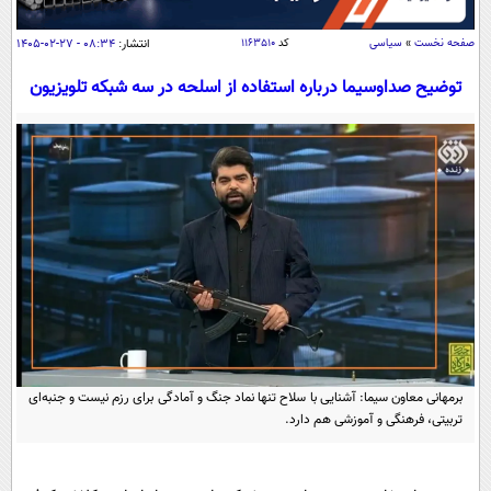
سیاسی
اقتصاد
صفحه نخست
»
سیاسی
کد
۱۱۶۳۵۱۰
انتشار:
۰۸:۳۴ - ۲۷-۰۲-۱۴۰۵
جامعه
اقتصادی
توضیح صداوسیما درباره استفاده از اسلحه در سه شبکه تلویزیون
ورزشی
اجتماعی
خودرو
بین الملل
حوادث
فرهنگ و هنر
سیاست خارجی
سلامت
علم و دانش
یک برش دانایی
قرآن
فناوری و It
محیط زیست
گوناگون
علمی
سفر و تفریح
فیلم
سرگرمی
اخبار کریپتو
عصر ایران 2
اقتصاد
باشگاه مغز
برمهانی معاون سیما: آشنایی با سلاح تنها نماد جنگ و آمادگی برای رزم نیست و جنبه‌ای
آموزش زبان
خواندنی ها و دیدنی ها
تربیتی، فرهنگی و آموزشی هم دارد.
ورزش
مجله تصویری سلاح
داستان کوتاه
سیاست