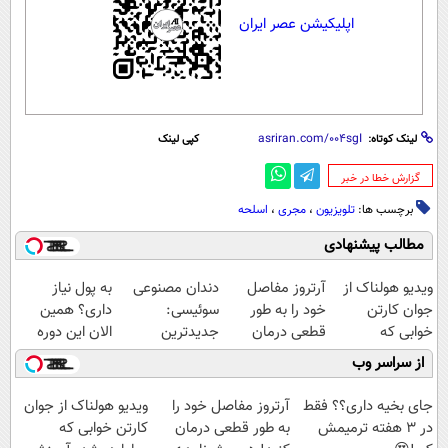
اپلیکیشن عصر ایران
لینک کوتاه:
کپی لینک
‌گزارش خطا در خبر
برچسب ها:
تلویزیون
،
مجری
،
اسلحه
مطالب پیشنهادی
ویدیو هولناک از
آرتروز مفاصل
دندان مصنوعی
به پول نیاز
جوان کارتن
خود را به طور
سوئیسی:
داری؟ همین
خوابی که
قطعی درمان
جدیدترین
الان این دوره
میلیاردر شد.
کنید!
فناوری اروپا،
رایگان رو شرکت
از سراسر وب
آموزش رایگان
◗پرسش‌نامه◖
سبک و مقاوم |
کن تا دیر نشده!
پرداخت قسطی
جای بخیه داری؟؟ فقط
آرتروز مفاصل خود را
ویدیو هولناک از جوان
در 3 هفته ترمیمش
به طور قطعی درمان
کارتن خوابی که