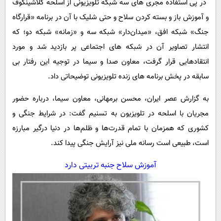
در پی استفاده مجری های سه شبکه تلویزیونی
از اسلحه کلاشینکوف
پیامک
سرگرمی
و
آموزش باز و بسته کردن سلاح و حتی شلیک با آن در برنامه «قرارگاه
روانشناسی
فناوری
جنگ» شبکه افق، «میدان‌دار» شبکه سه و «زمانه» شبکه دو؛ که
آشپزی
گوناگون
انتشار تصاویر آن در شبکه های اجتماعی پر بازدید شد و مورد
دانلود
حوادث
انتقادهایی قرار گرفت، معاون صدا و سیما در توجیه این رفتار بی
سابقه در پخش برنامه های زنده تلویزیونی توضیحاتی داد.
محیط زیست
سلامت
به گزارش عصر ایران، محسن برمهانی، معاون سیما، درباره حضور
مجریان با اسلحه در تلویزیون به تسنیم گفت: در شرایط جنگی و
فرهنگی
کشوری که همزمان با تمام قدرت‌ها و ظلم‌ها در دنیا درگیر مبارزه
بین الملل
است، طبیعی است رسانه ملی نیز آرایش جنگی پیدا کند.
اجتماعی
آموزش سلاح جنبه تربیتی دارد
حیات وحش
سیاست خارجی