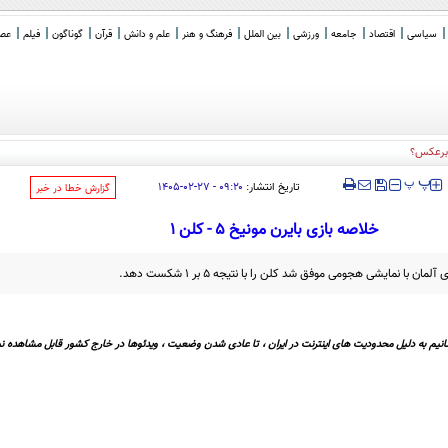
سیاسی
اقتصاد
جامعه
ورزشی
بین الملل
فرهنگ و هنر
علم و دانش
قرآن
گوناگون
فیلم
عصر 
ا برعکس؟
‍‍‍ پ
پ
تاریخ انتشار:
۰۹:۲۰ - ۲۷-۰۲-۱۴۰۵
‌گزارش خطا در خبر
خلاصه بازی بایرن مونیخ ۵ - کلن ۱
با نمایشی هجومی موفق شد کلن را با نتیجه ۵ بر ۱ شکست دهد.
نیم به دلیل محدودیت های اینترنت در ایران ، تا عادی شدن وضعیت ، ویدئوها در خارج کشور قابل مشاهده نی