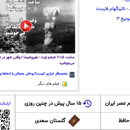
- ناتینگهام فارست
ساعت ۸:۱۵ ششم اوت ؛ هیروشیما / وقتی شهر در
می‌جوشید
محمدباقر خرازی کیست؟روحانی جنجالی با ادعاها و 
فیلم های دیگر
 عصر ایران
۱۵ سال پیش در چنین روزی
اپلیکی
 حافظ
گلستان سعدی