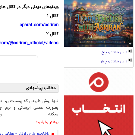
ویدئوهای دیدنی دیگر در کانال های
کانال 1
aparat.com/asriran
کانال 2
com/@asriran_official/videos
درس هفتاد و پنج
درس هفتاد و چهار
مطالب پیشنهادی
تنها روش طبیعی که پوستت رو
د
بصورت عمقی ابرسانی و نرم
ج
میکنه
و 
بیشتر بخوانید:
خلاصه بازی اینتر - هلاس و