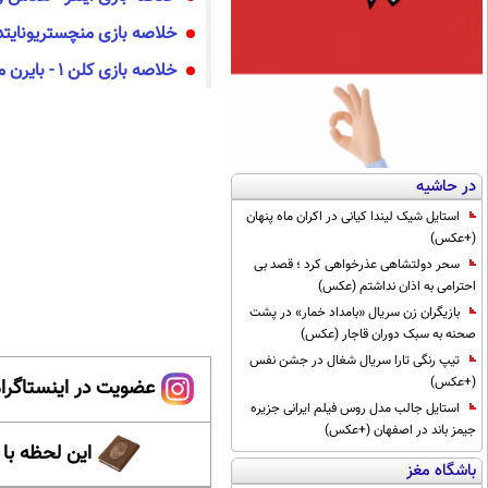
خلاصه بازی منچستریونایتد 
خلاصه بازی کلن 1 - بایرن مونیخ 3
در حاشیه
استایل شیک لیندا کیانی در اکران ماه پنهان
(+عکس)
سحر دولتشاهی عذرخواهی کرد ؛ قصد بی
احترامی به اذان نداشتم (عکس)
بازیگران زن سریال «بامداد خمار» در پشت
صحنه به سبک دوران قاجار (عکس)
تیپ رنگی تارا سریال شغال در جشن نفس
(+عکس)
عضویت در اینستاگرام
استایل جالب مدل روس فیلم ایرانی جزیره
جیمز باند در اصفهان (+عکس)
این لحظه با
باشگاه مغز