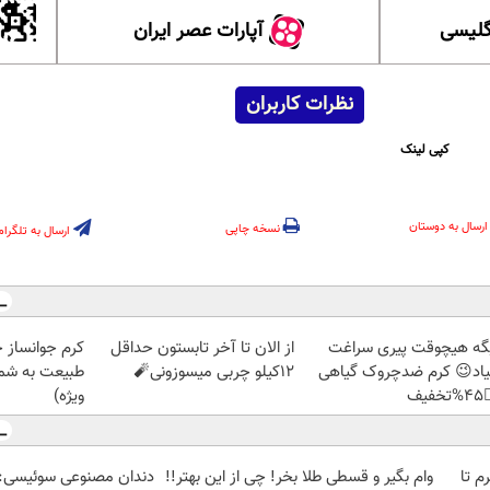
آپارات عصر ایران
آموزش
نظرات کاربران
کپی لینک
ارسال به دوستان
نسخه چاپی
ارسال به تلگرام
ز جلبک، هدیه
از الان تا آخر تابستون حداقل
دیگه هیچوقت پیری سرا
رید با تخفیف
12کیلو چربی میسوزونی🧨
نمیاد😉 کرم ضدچروک گیا
ویژه)
👈
وعی سوئیسی: جدیدترین
وام بگیر و قسطی طلا بخر! چی از این بهتر!!
خرید شمش پلمپ طلاسی، از 