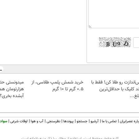
‌اندازت رو طلا کن! فقط با
خرید شمش پلمپ طلاسی، از
د کلیک با حداقل‌ترین
۰.۵ گرم تا ۱۰ گرم
هزارتومان هم 
غ...
آبشده بخری؟
اره عصرایران
تماس با ما
آرشیو
جستجو
پیوندها
نظرسنجی
آب و هوا
اوقات شرعی
سواد 
كليه حقوق محفوظ است، استفاده از مطالب با ذكر منبع بلامانع است.