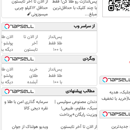
پس‌اندازت رو طلا کن! فقط
از الان تا آخر تابستون
با چند کلیک با حداقل‌ترین
حداقل 12کیلو چربی
مبلغ...
میسوزونی🧨
از سراسر وب
پس‌انداز
از الان تا
الان طلا
طلا فقط
آخر
با ۱۰۰
تابستون
دیگه بده
هزارتومان
حداقل
سرمایه‌گ
وبگردی
(امن و
12کیلو
طلا با ا
راحت)
چربی
بی‌بهره
پس‌انداز
خرید
الان طلا
میسوزونی
طلا فقط
طلای
🧨
با ۱۰۰
آبشده
دیگه بده
هزارتومان
حتی با
سرمایه‌گ
مطالب پیشنهادی
جلبک، هدیه
(امن و
۱۰۰هزارتومان
طلا با ا
(خرید با تخفیف
راحت)
بی‌بهره
دندان مصنوعی سوئیسی |
سرمایه گذاری امن با طلا و
سبک، مقاوم، طبیعی!
نقره دیجی کالا
ویزیت رایگان+پرداخت
اقساطی😍
 جدیدترین
از الان تا آخر تابستون
ویدیو هولناک از جوان