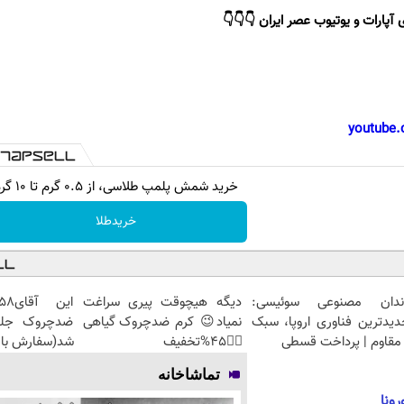
 آپارات و یوتیوب عصر ایران 👇👇👇
youtube.
خرید شمش پلمپ طلاسی، از ۰.۵ گرم تا ۱۰ گرم
خریدطلا
ندان مصنوعی سوئیسی:
دیگه هیچوقت پیری سراغت
دیدترین فناوری اروپا، سبک
نمیاد😉 کرم ضدچروک گیاهی
مقاوم | پرداخت قسطی
👈🏻45%تخفیف
شد(سفارش با 
تماشاخانه
رونا