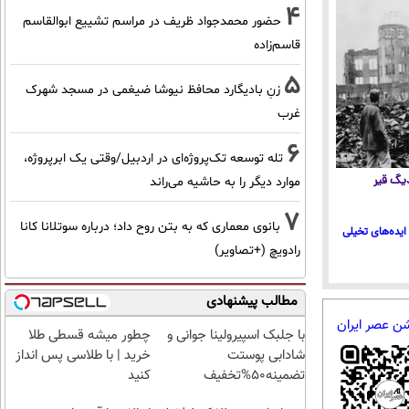
4
حضور محمدجواد ظریف در مراسم تشییع ابوالقاسم
قاسم‌زاده
5
زنِ بادیگارد محافظ نیوشا ضیغمی در مسجد شهرک
غرب
6
تله توسعه تک‌پروژه‌ای در اردبیل/وقتی یک ابرپروژه،
 دیگ قیر
موارد دیگر را به حاشیه می‌راند
7
بانوی معماری که به بتن روح داد؛ درباره سوتلانا کانا
ایده‌های تخیلی
رادویچ (+تصاویر)
مطالب پیشنهادی
شن عصر ایران
با جلبک اسپیرولینا جوانی و
چطور میشه قسطی طلا
شادابی پوستت
خرید | با طلاسی پس انداز
تضمینه50%تخفیف
کنید