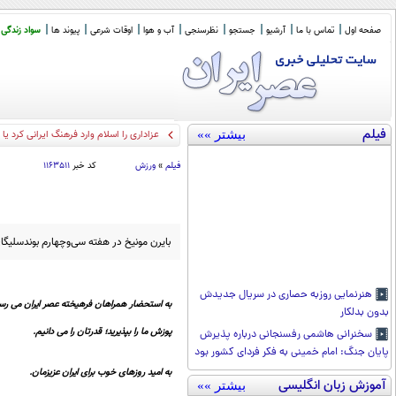
صفحه اول
تماس با ما
آرشیو
جستجو
نظرسنجی
آب و هوا
اوقات شرعی
پیوند ها
سواد زندگی
فیلم
بیشتر »»
عزاداری را اسلام وارد فرهنگ ایرانی کرد ی
فیلم
»
ورزش
کد خبر
۱۱۶۳۵۱۱
بایرن مونیخ در هفته سی‌وچهارم بوندسلیگای آلمان 
هنرنمایی روزبه حصاری در سریال جدیدش
به استحضار همراهان فرهیخته عصر ایران می رسا
بدون بدلکار
پوزش ما را بپذیرید؛ قدرتان را می دانیم.
سخنرانی هاشمی رفسنجانی درباره پذیرش
پایان جنگ: امام خمینی به فکر فردای کشور بود
به امید روزهای خوب برای ایران عزیزمان.
آموزش زبان انگلیسی
بیشتر »»