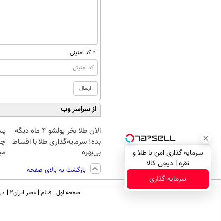
* کد امنیتی
از سراسر وب
الان طلا بخر پولشو 4 ماه دیگه
پس
بده! سرمایه‌گذاری طلا با اقساط
چن
بی‌بهره
مبل
سرمایه گذاری امن با طلا و
نقره | دیجی کالا
بازگشت به بالای صفحه
سرمایه گذاری
صفحه اول
فیلم
عصر ایران۲
درب