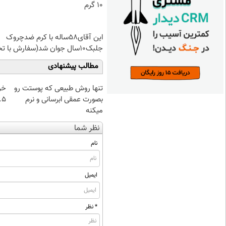
۱۰ گرم
این آقای58ساله با کرم ضدچروک
جلبک10سال جوان شد(سفارش با تخفیف)
مطالب پیشنهادی
تنها روش طبیعی که پوستت رو
خر
بصورت عمقی ابرسانی و نرم
۰.۵ گرم تا
میکنه
نظر شما
نام
ایمیل
* نظر