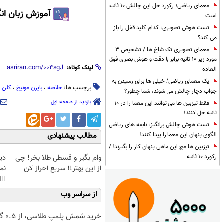
معمای ریاضی؛ رکورد حل این چالش 10 ثانیه
 زبان انگلیسی
است
تست هوش تصویری: کدام کلید قفل را باز
می کند؟
معمای تصویری تک شاخ ها / تشخیص 3
مورد زیر 10 ثانیه برابر با دقت و هوش بصری فوق
لینک کوتاه:
العاده
یک معمای ریاضی/ خیلی ها برای رسیدن به
کلن
،
بایرن مونیخ
،
خلاصه‌
برچسب ها:
جواب دچار چالش می شوند، شما چطور؟
بازدید از صفحه اول
فقط تیزبین ها می توانند این معما را در 10
ثانیه حل کنند!
تست هوش چالش برانگیز: نابغه های ریاضی
الگوی پنهان این معما را پیدا کنند!
مطالب پیشنهادی
تیزبین ها مچ این ماهی پنهان کار را بگیرند! /
غت
وام بگیر و قسطی طلا بخر! چی
رکورد 10 ثانیه
هی
از این بهتر!! سریع احراز کن
45%تخفیف
از سراسر وب
۰.۵ گرم تا