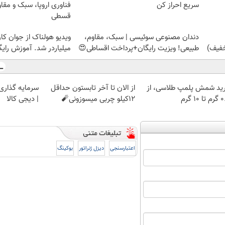
سریع احراز کن
فناوری اروپا، سبک و مقا
قسطی
دندان مصنوعی سوئیسی | سبک، مقاوم،
ویدیو هولناک از جوان کا
طبیعی! ویزیت رایگان+پرداخت اقساطی😍
میلیاردر شد. آموزش رایگ
ید شمش پلمپ طلاسی، از
از الان تا آخر تابستون حداقل
سرمایه گذاری ا
 ۱۰ گرم
12کیلو چربی میسوزونی🧨
| دیجی کالا
اعتبارسنجی
دیزل ژنراتور
بوکینگ