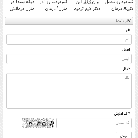
کمردرد رو تحمل
ایران🇮🇷 این
کمردردت رو "در
دیگه بسه! در
کنی❌ درمان
دکتر کرم ترمیم
منزل" درمان
منزل درمانش
بدون جراحی و
کننده 23 روزه
کنی؟ (◂فیلم +
کن
نظر شما
قرص
ساخت!
◂پرسش‌نامه)
(◀پرسش‌نامه)
(پرسشنامه)
نام
ایمیل
* نظر
* کد امنیتی