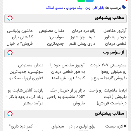
برچسب ها:
بازار کار
،
زنان
،
پیک موتوری
،
مشاور املاک
مطالب پیشنهادی
آرتروز مفاصل
زانو درد درمان
دندان مصنوعی
ماشین برلیانس
خود را به طور
داره… چرا هنوز
سوئیسی:
گذاشتی برای
قطعی درمان
داری بهش ظلم
جدیدترین
فروش؟ با خیال
کنید!
می‌کنی؟
فناوری اروپا،
راحت بفروش
از سراسر وب
◗پرسش‌نامه◖
سبک و مقاوم |
پرداخت قسطی
میدونستی 207 خودت
آرتروز مفاصل خود را
دندان مصنوعی
رو میتونی روهوا
به طور قطعی درمان
سوئیسی: جدیدترین
بفروشی؟اینجا سریع و
کنید! ◗پرسش‌نامه◖
فناوری اروپا، سبک و
راحت بفروش
مقاوم | پرداخت
اینجا ماشینت رو راحت
بازار پر از خریدار جک
بازدید آنلاین‌شاپت رو
قسطی
بفروش ( ثبت
S3 / ماشینتو به راحتی
زیاد کن، بازدید بالاتر =
درخواست فروش)
بفروش
درآمد بیشتر
مطالب پیشنهادی
❌لازم نیست
برای اولین بار در
میخوای
کمر درد داری؟