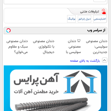
اعتبارسنجی
دیزل ژنراتور
بوکینگ
از سراسر وب
دندان مصنوعی
🦷 دندان
دندان مصنوعی
دندان مصنوعی
سوئیسی:
مصنوعی
با تکنولوژی
سبک و مقاوم
جدیدترین
سوئیسی با
دیجیتال
می‌خوای؟
فناوری اروپا،
تکنولوژی
سوئیسی🇨🇭
پرداخت اقساطی
بازگشت به بالای صفحه
سبک و مقاوم |
دیجیتال |
هم داریم!😍 |
پرداخت قسطی
پرداخت در 4
📍تهران
قسط |📍 تهران