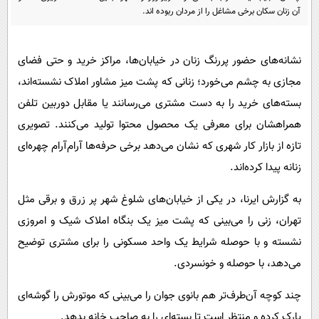
پیامک
سرگرمی
آن زنان سکان برخی مشاغل را از مردان ربوده اند.
روانشناسی
فناوری
آشپزی
نشانه‌های حضور پررنگ زنان در خیابان‌ها، مراکز خرید و حتی فضای
گوناگون
مجازی به چشم می‌خورد؛ زنانی که پشت میز مشاور املاک نشسته‌اند،
دانلود
حوادث
بسته‌های خرید را به دست مشتری می‌رسانند یا مقابل دوربین تلفن
محیط زیست
همراهشان برای معرفی یک محصول محتوا تولید می‌کنند. تصویری
سلامت
تازه از بازار کار شهری که نشان می‌دهد برخی حرفه‌ها آرام‌آرام چهره‌ای
فرهنگی
زنانه پیدا کرده‌اند.
بین الملل
به گزارش ایرنا، در یکی از خیابان‌های شلوغ شهر پر زرق و برقی مثل
اجتماعی
تهران، زنی را می‌بینی که پشت میز یک بنگاه املاک شیک و امروزی
نشسته و با حوصله شرایط یک واحد مسکونی را برای مشتری توضیح
حیات وحش
می‌دهد، با حوصله و خونسردی.
سیاست خارجی
چند کوچه آن‌طرف‌تر هم بانوی جوان را می‌بینی که موتورش را گوشه‌ای
پارک کرده و منتظر است تا بسته‌ای را به صاحب خانه بدهد.