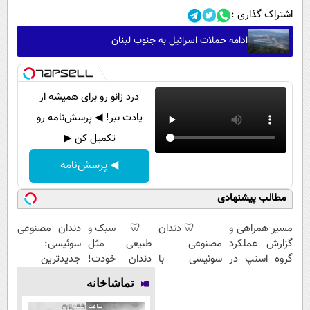
اشتراک گذاری :
ادامه حملات اسرائیل به جنوب لبنان
درد زانو رو برای همیشه از
یادت ببر! ◀ پرسش‌نامه رو
تکمیل کن ▶
◀ پرسش‌نامه
مطالب پیشنهادی
مسیر همراهی و
🦷 دندان
🦷 سبک و
دندان مصنوعی
گزارش عملکرد
مصنوعی
طبیعی مثل
سوئیسی:
گروه اسنپ در
سوئیسی با
دندان خودت!
جدیدترین
۱۴۰۴
تکنولوژی
نصب آسان و
فناوری اروپا،
تماشاخانه
دیجیتال |
پرداخت
سبک و مقاوم |
پرداخت در 4
اقساطی 💳 📍
پرداخت قسطی