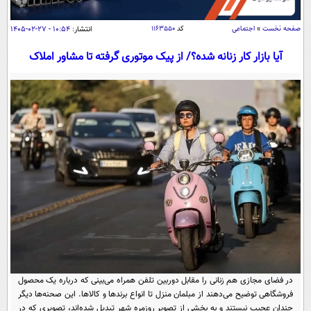
سیاسی
اقتصاد
صفحه نخست
»
اجتماعی
کد
۱۱۶۳۵۵۰
انتشار:
۱۰:۵۴ - ۲۷-۰۲-۱۴۰۵
جامعه
اقتصادی
آیا بازار کار زنانه شده؟/ از پیک موتوری گرفته تا مشاور املاک
ورزشی
اجتماعی
خودرو
بین الملل
حوادث
فرهنگ و هنر
سیاست خارجی
سلامت
علم و دانش
یک برش دانایی
قرآن
فناوری و It
محیط زیست
گوناگون
علمی
سفر و تفریح
فیلم
سرگرمی
اخبار کریپتو
عصر ایران 2
اقتصاد
باشگاه مغز
آموزش زبان
خواندنی ها و دیدنی ها
ورزش
مجله تصویری سلاح
در فضای مجازی هم زنانی را مقابل دوربین تلفن همراه می‌بینی که درباره یک محصول
داستان کوتاه
سیاست
فروشگاهی توضیح می‌دهند از مبلمان منزل تا انواع برندها و کالاها. این صحنه‌ها دیگر
چندان عجیب نیستند و به بخشی از تصویر روزمره شهر تبدیل شده‌اند، تصویری که در