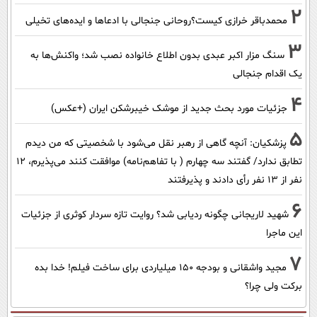
2
محمدباقر خرازی کیست؟روحانی جنجالی با ادعاها و ایده‌های تخیلی
3
سنگ مزار اکبر عبدی بدون اطلاع خانواده نصب شد؛ واکنش‌ها به
یک اقدام جنجالی
4
جزئیات مورد بحث جدید از موشک خیبرشکن ایران (+عکس)
5
پزشکیان‌: آنچه گاهی از رهبر نقل می‌شود با شخصیتی که من دیدم
تطابق ندارد/ گفتند سه چهارم ( با تفاهم‌نامه) موافقت کنند می‌پذیرم، 12
نفر از 13 نفر رأی دادند و پذیرفتند
6
شهید لاریجانی چگونه ردیابی شد؟ روایت تازه سردار کوثری از جزئیات
این ماجرا
7
مجید واشقانی و بودجه 150 میلیاردی برای ساخت فیلم! خدا بده
برکت ولی چرا؟