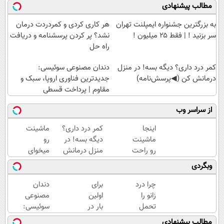
مطالب پیشنهادی
به بزرگترین جشنواره ایمپلنت تهران
هر کاری کردی و کمردردت درمان
سر بزنید ! | فقط ۲۵ میلیون !
نشد؟ پر کردن پرسشنامه و دریافت
راه حل
کمر درد داری؟ دیگه بسه! در منزل
دندان مصنوعی سوئیسی:
درمانش کن (◀پرسش‌نامه)
جدیدترین فناوری اروپا، سبک و
مقاوم | پرداخت قسطی
از سراسر وب
اینجا
کمر درد داری؟
ماشینت
ماشینت
دیگه بسه! در
رو
رو راحت
منزل درمانش
میخوای
بفروش (
کن
بفروشی؟
وبگردی
ثبت
(◀پرسش‌نامه)
اینجا یک
درخواست
روزه
چرا درد
برای
دندان
فروش)
برات
زانو را
اولین
مصنوعی
میفروشه
تحمل
بار در
سوئیسی:
می‌کنی؟
ایران
جدیدترین
مطالب پیشنهادی