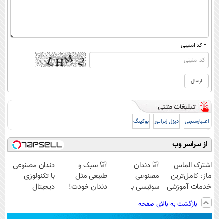
* کد امنیتی
اعتبارسنجی
دیزل ژنراتور
بوکینگ
از سراسر وب
اشترک الماس
🦷 دندان
🦷 سبک و
دندان مصنوعی
ماز: کامل‌ترین
مصنوعی
طبیعی مثل
با تکنولوژی
خدمات آموزشی
سوئیسی با
دندان خودت!
دیجیتال
برای کنکوری‌ها
تکنولوژی
نصب آسان و
سوئیسی🇨🇭
بازگشت به بالای صفحه
دیجیتال |
پرداخت اقساطی