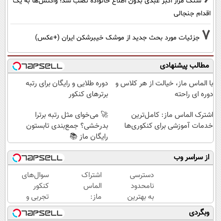
سنگ مزار اکبر عبدی بدون اطلاع خانواده نصب شد؛ واکنش‌ها به یک
اقدام جنجالی
7
جزئیات مورد بحث جدید از موشک خیبرشکن ایران (+عکس)
مطالب پیشنهادی
با الماس ماز، خیالت از هر کلاس و
دوره طلایی و رایگان برای رتبه
دوره ای راحته
برترهای کنکور
اشترک الماس ماز: کامل‌ترین
🚀 می‌خوای مثل رتبه برترا
خدمات آموزشی برای کنکوری‌ها
بدرخشی؟ جمع‌بندی تابستون
رایگان ماز 📚
از سراسر وب
دسترسی
اشتراک
سوال‌های
نامحدود
الماس
کنکور
به بهترین
ماز:
تجربی و
آموزش‌ها
موفقیت
ریاضی در
وبگردی
تا روز
به بهای
پکیج ماز