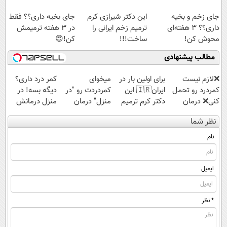
مدت محدود)
درب منزل
جای زخم و بخیه
این دکتر شیرازی کرم
جای بخیه داری؟؟ فقط
داری؟؟ 3 هفته‌ای
ترمیم زخم ایرانی را
در 3 هفته ترمیمش
محوش کن!
ساخت!!!
کن!😍
مطالب پیشنهادی
❌لازم نیست
برای اولین بار در
میخوای
کمر درد داری؟
کمردرد رو تحمل
ایران🇮🇷 این
کمردردت رو "در
دیگه بسه! در
کنی❌ درمان
دکتر کرم ترمیم
منزل" درمان
منزل درمانش
بدون جراحی و
کننده 23 روزه
کنی؟ (◂فیلم +
کن
نظر شما
قرص
ساخت!
◂پرسش‌نامه)
(◀پرسش‌نامه)
(پرسشنامه)
نام
ایمیل
* نظر