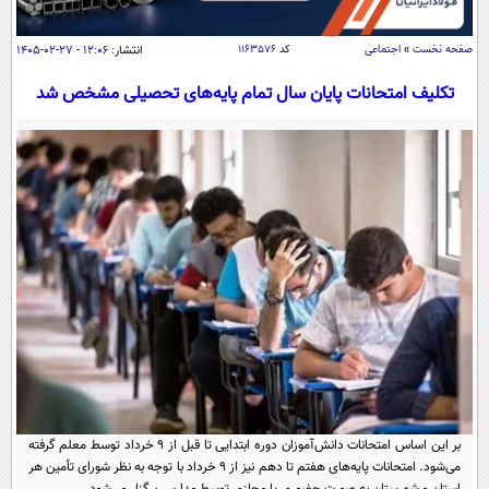
سیاسی
اقتصاد
صفحه نخست
»
اجتماعی
کد
۱۱۶۳۵۷۶
انتشار:
۱۲:۰۶ - ۲۷-۰۲-۱۴۰۵
جامعه
اقتصادی
تکلیف امتحانات پایان سال تمام پایه‌های تحصیلی مشخص شد
ورزشی
اجتماعی
خودرو
بین الملل
حوادث
فرهنگ و هنر
سیاست خارجی
سلامت
علم و دانش
یک برش دانایی
قرآن
فناوری و It
محیط زیست
گوناگون
علمی
سفر و تفریح
فیلم
سرگرمی
اخبار کریپتو
عصر ایران 2
اقتصاد
باشگاه مغز
آموزش زبان
خواندنی ها و دیدنی ها
ورزش
مجله تصویری سلاح
بر این اساس امتحانات دانش‌آموزان دوره ابتدایی تا قبل از ۹ خرداد توسط معلم گرفته
داستان کوتاه
سیاست
می‌شود. امتحانات پایه‌های هفتم تا دهم نیز از ۹ خرداد با توجه به نظر شورای تأمین هر
استان و شهرستان به صورت حضوری یا مجازی توسط مدارس برگزار می‌شود.