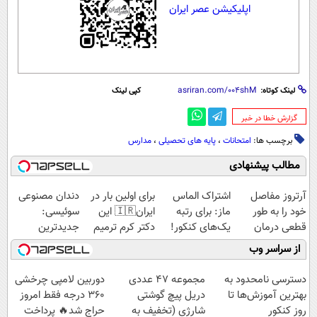
اپلیکیشن عصر ایران
لینک کوتاه:
کپی لینک
‌گزارش خطا در خبر
برچسب ها:
امتحانات
،
پایه های تحصیلی
،
مدارس
مطالب پیشنهادی
آرتروز مفاصل
اشتراک الماس
برای اولین بار در
دندان مصنوعی
خود را به طور
ماز: برای رتبه
ایران🇮🇷 این
سوئیسی:
قطعی درمان
یک‌های کنکور!
دکتر کرم ترمیم
جدیدترین
کنید!
کننده 23 روزه
فناوری اروپا،
از سراسر وب
◗پرسش‌نامه◖
ساخت!
سبک و مقاوم |
پرداخت قسطی
دسترسی نامحدود به
مجموعه 47 عددی
دوربین لامپی چرخشی
بهترین آموزش‌ها تا
دریل پیچ گوشتی
360 درجه فقط امروز
روز کنکور
شارژی (تخفیف به
حراج شد🔥 پرداخت