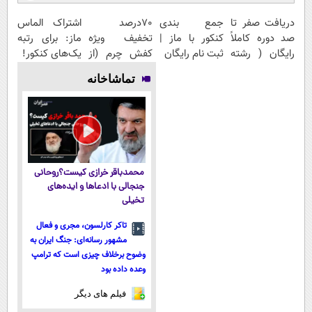
دریافت صفر تا
جمع بندی
70درصد
اشتراک الماس
صد دوره کاملاً
کنکور با ماز |
تخفیف ویژه
ماز: برای رتبه
رایگان ( رشته
ثبت نام رایگان
کفش چرم (از
یک‌های کنکور!
ریاضی، تجربی،
دستش نده)
تماشاخانه
انسانی)
محمدباقر خرازی کیست؟روحانی
جنجالی با ادعاها و ایده‌های
تخیلی
تاکر کارلسون، مجری و فعال
مشهور رسانه‌ای: جنگ ایران به
وضوح برخلاف چیزی است که ترامپ
وعده داده بود
فیلم های دیگر