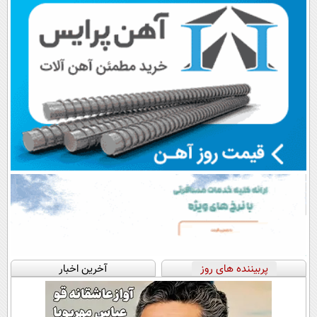
پرداخت در 4
💳 📍 تهران
قسط |📍 تهران
پربیننده های روز
آخرین اخبار