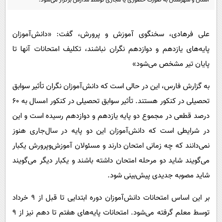
پیامک
سرگرمی
روانشناسی
فناوری
علی فرهادی، سخنگوی آموزش و پرورش، گفت: «دانش‌آموزان
آشپزی
گوناگون
پایه‌های یازدهم و دوازدهم نگران نباشند، تکلیف امتحانات آنها تا
دانلود
حوادث
پایان تیر مشخص می‌شود»
محیط زیست
به گزارش فارس، این در حالی است که دانش‌آموزان نگران تأثیر سوابق
سلامت
تحصیلی در کنکور هستند. تأثیر سوابق تحصیلی در کنکور امسال به ۶۰
فرهنگی
درصد قطعی در مجموع دو پایه یازدهم و دوازدهم رسیده است و این
در شرایطی است که دانش‌آموزان این دو پایه در سال‌جاری هنوز
بین الملل
نمی‌دانند که چه زمانی امتحان دارند و مسئولان آموزش‌وپرورش یکبار
اجتماعی
می‌گویند شاید دو مرحله امتحان داشته باشند و یکبار دیگر می‌گویند
حیات وحش
شاید مصوبه‌ جدیدی پیش‌بینی شود.
سیاست خارجی
بر این اساس امتحانات دانش‌آموزان دوره ابتدایی تا قبل از ۹ خرداد
توسط معلم گرفته می‌شود. امتحانات پایه‌های هفتم تا دهم نیز از ۹