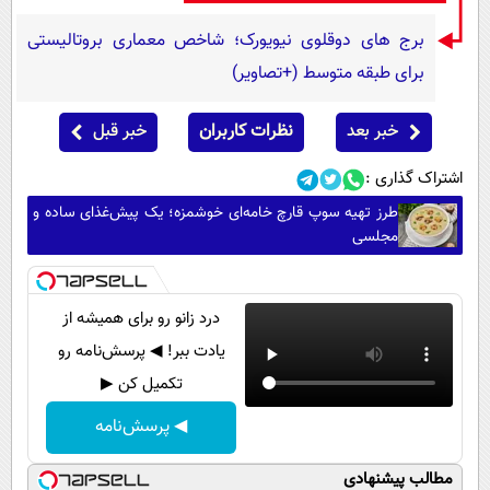
برج های دوقلوی نیویورک؛ شاخص معماری بروتالیستی
برای طبقه متوسط (+تصاویر)
خبر بعد
نظرات کاربران
خبر قبل
اشتراک گذاری :
طرز تهیه سوپ قارچ خامه‌ای خوشمزه؛ یک پیش‌غذای ساده و
مجلسی
درد زانو رو برای همیشه از
یادت ببر! ◀ پرسش‌نامه رو
تکمیل کن ▶
◀ پرسش‌نامه
مطالب پیشنهادی