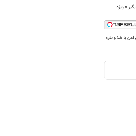
د وام بگیر « ویژه
من با طلا و نقره