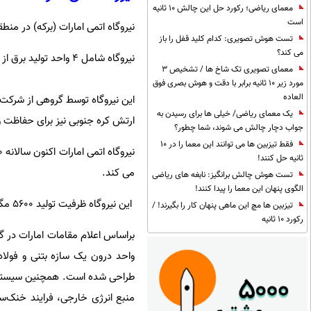
معمای ریاضی؛ رکورد حل این چالش 10 ثانیه
است
نیروگاه اتمی امارات (برکه) در من
تست هوش تصویری: کدام کلید قفل را باز
می کند؟
نیروگاه شامل 4 واحد تولید برق از انرژی اتمی است. همه این واحدها در سال 1403 به بهره برداری کامل رسید.
معمای تصویری تک شاخ ها / تشخیص 3
مورد زیر 10 ثانیه برابر با دقت و هوش بصری فوق
العاده
این نیروگاه توسط گروهی از شرکت
یک معمای ریاضی/ خیلی ها برای رسیدن به
ارتش کره جنوبی نیز برای حفاظت و 
جواب دچار چالش می شوند، شما چطور؟
فقط تیزبین ها می توانند این معما را در 10
نیروگاه اتمی امارات اکنون سالانه 40 تراوات ساعت برق تولید می کند که تا 25 درصد از برق مورد نیاز امارات متحده عربی را
ثانیه حل کنند!
می کند.
تست هوش چالش برانگیز: نابغه های ریاضی
الگوی پنهان این معما را پیدا کنند!
این نیروگاه ظرفیت تولید 5600 مگاوات را دارد و براساس اعلام مقامات اماراتی، حدود ۲۵ درصد برق این کشور را تأمین می‌کند.
تیزبین ها مچ این ماهی پنهان کار را بگیرند! /
رکورد 10 ثانیه
براساس اعلام مقامات امارات در گذ
واحد درون یک سازه بتنی و فولا
طراحی شده است. همچنین سیستم‌های
منبع انرژی خارجی، فرایند خنک‌سا