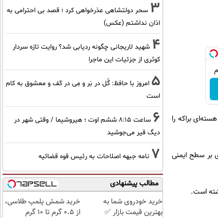
3
سحر دولتشاهی عذرخواهی کرد ؛ قصد بی احترامی به
اذان نداشتم (عکس)
4
شهید لاریجانی چگونه ردیابی شد؟ روایت تازه سردار
کوثری از جزئیات این ماجرا
5
امروز با حافظ: گُل در بَر و مِی در کَف و معشوق به کام
است
6
سته‌ای براکه را
ساعت ۸:۱۵ ششم اوت ؛ هیروشیما / وقتی شهر در
دیگ قیر می‌جوشید
7
ری بر سطح ایمنی
نامه جبهه اصلاحات به رئیس قوه قضائیه
مطالب پیشنهادی
شته است.
خرید خودروی شما به
خرید شمش پلمپ طلاسی،
بهترین قیمت بازار ✅
از ۰.۵ گرم تا ۱۰ گرم