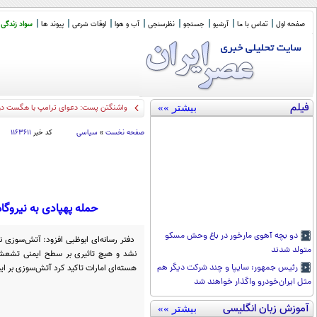
صفحه اول
تماس با ما
آرشیو
جستجو
نظرسنجی
آب و هوا
اوقات شرعی
پیوند ها
سواد زندگی
فیلم
بیشتر »»
واشنگتن پست: دعوای ترامپ با هگست دربا
صفحه نخست
»
سیاسی
کد خبر
۱۱۶۳۶۱۱
حمله پهپادی به نیروگا
دو بچه آهوی مارخور در باغ وحش مسکو
دفتر رسانه‌ای ابوظبی افزود: آتش‌سوزی نا
متولد شدند
نشد و هیچ تاثیری بر سطح ایمنی تشعشع
هسته‌ای امارات تاکید کرد آتش‌سوزی بر ای
رئیس جمهور: سایپا و چند شرکت دیگر هم
مثل ایران‌خودرو واگذار خواهند شد
آموزش زبان انگلیسی
بیشتر »»