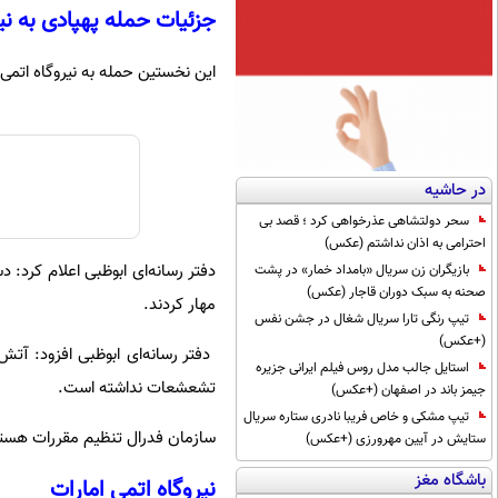
جزئیات حمله پهپادی به نی
این نخستین حمله به نیروگاه اتمی
در حاشیه
سحر دولتشاهی عذرخواهی کرد ؛ قصد بی
احترامی به اذان نداشتم (عکس)
دفتر رسانه‌ای ابوظبی اعلام کرد: 
بازیگران زن سریال «بامداد خمار» در پشت
صحنه به سبک دوران قاجار (عکس)
مهار کردند.
تیپ رنگی تارا سریال شغال در جشن نفس
(+عکس)
دفتر رسانه‌ای ابوظبی افزود: آت
استایل جالب مدل روس فیلم ایرانی جزیره
تشعشعات نداشته است.
جیمز باند در اصفهان (+عکس)
تیپ مشکی و خاص فریبا نادری ستاره سریال
سازمان فدرال تنظیم مقررات هسته‌
ستایش در آیین مهرورزی (+عکس)
باشگاه مغز
نیروگاه اتمی امارات