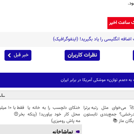
ود.
ک ساعت اخیر
افه انگلیسی را یاد بگیرید! (اینفوگرافیک)
نظرات کاربران
خبر قبل
 به «عدم توازن» موشکی آمریکا در برابر ایران
 می‌خوای مثل رتبه برترا
خنکای دلچسب را به خانه یا
درخشی؟ جمع‌بندی تابستون
محل کار خود بیاورید! (پنکه
بخر😍
یگان ماز 📚
مه پاش رومیزی)
تماشاخانه