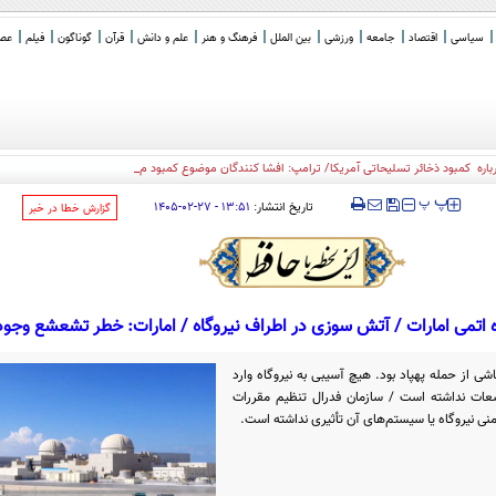
سیاسی
اقتصاد
جامعه
ورزشی
بین الملل
فرهنگ و هنر
علم و دانش
قرآن
گوناگون
فیلم
عصر 
ره کمبود ذخائر تسلیحاتی آمریکا/ ترامپ: افشا کنندگان موضوع کمبود مهمات، زندانی خواهند
_
‍‍‍ پ
پ
تاریخ انتشار:
۱۳:۵۱ - ۲۷-۰۲-۱۴۰۵
‌گزارش خطا در خبر
ه اتمی امارات / آتش سوزی در اطراف نیروگاه / امارات: خطر تشعشع وجود 
شی از حمله پهپاد بود. هیچ آسیبی به نیروگاه وارد
ات نداشته است / سازمان فدرال تنظیم مقررات
منی نیروگاه یا سیستم‌های آن تأثیری نداشته است.