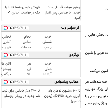
چطور میشه قسطی طلا
فروش خودرو شما فقط با
‌.
خرید | با طلاسی پس انداز
یک درخواست آنلاین ✔
کنید
از سراسر وب
ت. بخش هایی از
خرید
انجام
تحلیل
شمش
تمامی
آماری
پلمپ
خدمات
فوری با
طلاسی،
خودرویی
نرم
تامین
وبگردی
از ۰.۵
در محل
افزار
گرم تا
با یدک
SPSS
خرید
هر
الان طلا
۱۰ گرم
دات کام
به
طلای
کی
همراه
آبشده
طلا
دیگه بده
آموزش
حتی با
داره،
سرمایه‌گ
خته شده‌اند. هر
مطالب پیشنهادی
کامل
۱۰۰هزارتومان
غم
طلا با ا
ای بزرگ تجاری،
حتی
نداره!
بی‌بهره
تا 100 میلیون تومان وام
تا ۳۰۰ دلار پاداش برای ثبت
یک
😊💎
فوری خرید طلا💰💰 (بدون
نام جدید در بروکر اینوسلو
یروی انسانی یا
روزه !!
(خرید
ضامن)
 ویژگی‌های نسل
طلا با