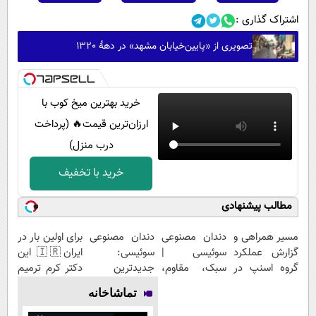
اشتراک گذاری :
تصویری از «پایین‌خیابان مشهد» در دهۀ 1320
خرید بهترین میخ کوب با
ارزان‌ترین قیمت🔥 (پرداخت
درب منزل)
خرید با تخفیف
مطالب پیشنهادی
مسیر همراهی و
دندان مصنوعی
دندان مصنوعی
برای اولین بار در
گزارش عملکرد
سوئیسی |
سوئیسی:
ایران🇮🇷 این
گروه اسنپ در
سبک، مقاوم،
جدیدترین
دکتر کرم ترمیم
۱۴۰۴
طبیعی! ویزیت
فناوری اروپا،
کننده 23 روزه
تماشاخانه
رایگان+پرداخت
سبک و مقاوم |
ساخت!
اقساطی😍
پرداخت قسطی