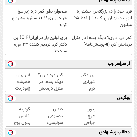
مطالب پیشنهادی
فرم خود را در بزرگترین جشنواره
میخوای برای کمر درد زیر تیغ
ایمپلنت تهران پر کنید ! | فقط ۲۵
جراحی بری؟! ◗پرسش‌نامه رو پر
میلیون
کن◖
کمر درد داری؟ دیگه بسه! در منزل
برای اولین بار در ایران🇮🇷 این
درمانش کن (◀پرسش‌نامه)
دکتر کرم ترمیم کننده 23 روزه
ساخت!
از سراسر وب
این دکتر
کمر درد داری؟
1بار برای
شیرازی
دیگه بسه! در
همیشه
کرم
منزل درمانش
زانودردت
ترمیم
کن
رودرمان کن!
وبگردی
زخم
(◀پرسش‌نامه)
(تکنولوژی
ایرانی را
آلمان)
بدون
دندان
گردونه
ساخت!!!
◂پرسشنامه▸
هیچ
مصنوعی
شانس
جراحی
سوئیسی:
بدون پوچ
و
جدیدترین
|
مطالب پیشنهادی
دارویی
فناوری
بچرخونش