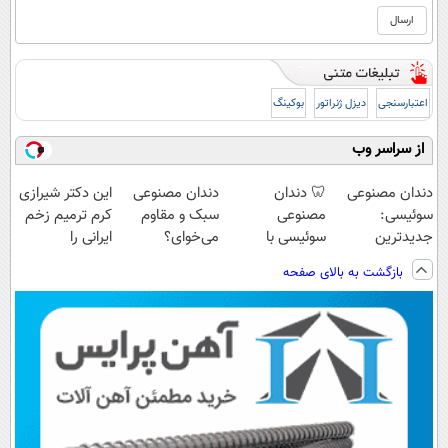
اعتبارسنجی
دیزل ژنراتور
بوکینگ
از سراسر وب
دندان مصنوعی
🦷 دندان
دندان مصنوعی
این دکتر شیرازی
سوئیسی:
مصنوعی
سبک و مقاوم
کرم ترمیم زخم
جدیدترین
سوئیسی با
می‌خوای؟
ایرانی را
فناوری اروپا،
تکنولوژی
پرداخت اقساطی
ساخت!!!
بازگشت به بالای صفحه
سبک و مقاوم |
دیجیتال |
هم داریم!😍 |
پرداخت قسطی
پرداخت در 4
📍تهران
قسط |📍 تهران