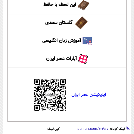
این لحظه با حافظ
گلستان سعدی
آموزش زبان انگلیسی
آپارات عصر ایران
اپلیکیشن عصر ایران
لینک کوتاه:
کپی لینک