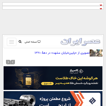
باز
نسخه اصلی
و
صفحه اول
تصویری از «پایین‌خیابان مشهد» در دهۀ 1320
بسته
تماس با ما
کردن
آرشیو
منو
جستجو
نظرسنجی
آب و هوا
اوقات شرعی
پیوند ها
سواد زندگی