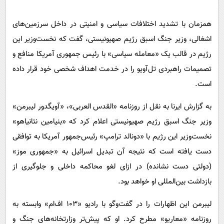
پیامک
سرگرمی
روانشناسی
همزمان با تشدید اختلافات سیاسی و امنیتی در داخل سرزمین‌های
فناوری
اشغالی، وزیر جنگ اسبق رژیم صهیونیستی، گفت که نخست‌وزیر این
آشپزی
گوناگون
رژیم در قالب یک «معامله سیاسی» با رئیس جمهوری آمریکا منافع و
دانلود
حوادث
تصمیمات راهبردی تل‌آویو را در خدمت اهداف شخصی خود قرار داده
محیط زیست
است.
سلامت
به گزارش ایرنا به نقل از روزنامه «القدس العربی»، «آویگدور لیبرمن»
فرهنگی
وزیر جنگ اسبق رژیم صهیونیستی اعلام کرد که «بنیامین نتانیاهو»
بین الملل
نخست‌وزیر این رژیم با «دونالد ترامپ» رئیس‌جمهور آمریکا به توافقی
دست یافته است که نتیجه آن تبدیل اسرائیل به «جمهوری موز»
اجتماعی
(دولتی دست نشانده) در ازای لغو محاکمه داخلی و جلوگیری از
حیات وحش
بازداشت بین‌المللی او خواهد بود.
سیاست خارجی
لیبرمن این اظهارات را در گفت‌وگو با رادیو «۱۰۳ اف‌ام» وابسته به
روزنامه «معاریو» مطرح کرد. او که پیش‌تر وزارتخانه‌های جنگ و