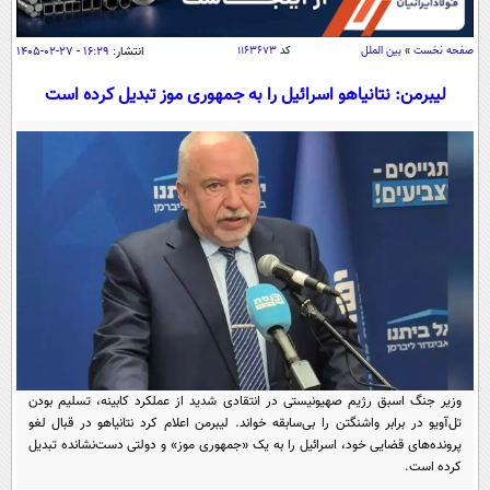
سیاسی
اقتصاد
صفحه نخست
»
بین الملل
کد
۱۱۶۳۶۷۳
انتشار:
۱۶:۲۹ - ۲۷-۰۲-۱۴۰۵
جامعه
اقتصادی
لیبرمن: نتانیاهو اسرائیل را به جمهوری موز تبدیل کرده است
ورزشی
اجتماعی
خودرو
بین الملل
حوادث
فرهنگ و هنر
سیاست خارجی
سلامت
علم و دانش
یک برش دانایی
قرآن
فناوری و It
محیط زیست
گوناگون
علمی
سفر و تفریح
فیلم
سرگرمی
اخبار کریپتو
عصر ایران 2
اقتصاد
باشگاه مغز
وزیر جنگ اسبق رژیم صهیونیستی در انتقادی شدید از عملکرد کابینه، تسلیم بودن
آموزش زبان
خواندنی ها و دیدنی ها
ورزش
تل‌آویو در برابر واشنگتن را بی‌سابقه خواند. لیبرمن اعلام کرد نتانیاهو در قبال لغو
مجله تصویری سلاح
پرونده‌های قضایی خود، اسرائیل را به یک «جمهوری موز» و دولتی دست‌نشانده تبدیل
داستان کوتاه
سیاست
کرده است.