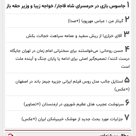
1
جاسوس بازی در حرمسرای شاه قاجار/ خواجه زیبا و وزیر حقه باز
2
گیتار من ؛ عباس مهرپویا (+صدا)
3
آقای خرازی! از ریش سفید و عمامه سیاهت خجالت بکش
4
حسن روحانی: می‌خواستند برای سخنرانی امام زمان در تهران جایگاه
درست کنند/ تصمیم‌گیر اصلی برای ادامه یا پایان جنگ و آینده ملت
است
5
استایل جالب مدل روس فیلم ایرانی جزیره جیمز باند در اصفهان
(+عکس)
6
سرنوشت عجیب هتل عظیم شوروی در ارمنستان (+تصاویر)
7
جزئیات مورد بحث جدید از موشک خیبرشکن ایران (+عکس)