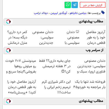
‌گزارش خطا در خبر
برچسب ها:
بنیامین نتانیاهو
،
آویگدور لیبرمن
،
دونالد ترامپ
مطالب پیشنهادی
آرتروز مفاصل
🦷 دندان
دندان مصنوعی
کمر درد داری؟
خود را به طور
مصنوعی
سوئیسی:
دیگه بسه! در
قطعی درمان
سوئیسی با
جدیدترین
منزل درمانش
کنید!
تکنولوژی
فناوری اروپا،
کن
از سراسر وب
◗پرسش‌نامه◖
دیجیتال |
سبک و مقاوم |
(◀پرسش‌نامه)
پرداخت در 4
پرداخت قسطی
دندان مصنوعی
جای بخیه داری؟؟ فقط
میدونستی 207 خودت
قسط |📍 تهران
سوئیسی: جدیدترین
در 3 هفته ترمیمش
رو میتونی روهوا
فناوری اروپا، سبک و
کن!😍
بفروشی؟اینجا سریع و
مقاوم | پرداخت
راحت بفروش
فروخته شد تنها با یک
این دکتر شیرازی کرم
آرتروز مفاصل خود را
قسطی
بار مراجعه به خوردو45
ترمیم زخم ایرانی را
به طور قطعی درمان
ساخت!!!
کنید! ◗پرسش‌نامه◖
مطالب پیشنهادی