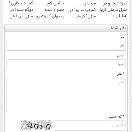
کمرد درد رو در
میخوای
جراحی کمر
کمر درد داری؟
منزل درمان کن!
کمردردت رو "در
ممنوع شده!
دیگه بسه! در
(◂فیلم +
منزل" درمان
میخوای کمرت رو
منزل درمانش
پرسش‌نامه)
کنی؟ (◂فیلم +
در منزل درمان
کن
نظر شما
◂پرسش‌نامه)
کنی؟
(◀پرسش‌نامه)
((پرسش‌نامه))
نام
ایمیل
* نظر
* کد امنیتی