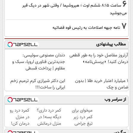
6
ساعت ۸:۱۵ ششم اوت ؛ هیروشیما / وقتی شهر در دیگ قیر
می‌جوشید
7
نامه جبهه اصلاحات به رئیس قوه قضائیه
مطالب پیشنهادی
آرتروز مفاصل خود را به طور قطعی
دندان مصنوعی سوئیسی:
درمان کنید! ◗پرسش‌نامه◖
جدیدترین فناوری اروپا، سبک و
مقاوم | پرداخت قسطی
۱ میلیارد اعتبار خرید طلا | بدون
این دکتر شیرازی کرم ترمیم زخم
ضامن و چک
ایرانی را ساخت!!!
از سراسر وب
میخوای برای
کمر درد داری؟
کمرد درد رو
کمر درد زیر
دیگه بسه! در
در منزل
تیغ جراحی
منزل درمانش
درمان کن!
بری؟!
کن
(◂فیلم +
وبگردی