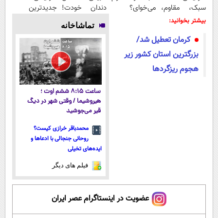
سبک، مقاوم،
می‌خوای؟
دندان خودت!
جدیدترین
طبیعی! ویزیت
پرداخت
نصب آسان و
فناوری اروپا،
بیشتر بخوانید:
تماشاخانه
رایگان+پرداخت
اقساطی هم
پرداخت
سبک و مقاوم |
کرمان تعطیل شد/
اقساطی😍
داریم!😍 | 📍
اقساطی 💳 📍
پرداخت قسطی
تهران
تهران
بزرگترین استان کشور زیر
هجوم ریزگردها
ساعت ۸:۱۵ ششم اوت ؛
هیروشیما / وقتی شهر در دیگ
قیر می‌جوشید
محمدباقر خرازی کیست؟
روحانی جنجالی با ادعاها و
ایده‌های تخیلی
فیلم های دیگر
عضویت در اینستاگرام عصر ایران