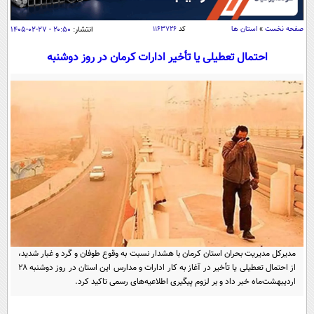
سیاسی
اقتصاد
صفحه نخست
»
استان ها
کد
۱۱۶۳۷۲۶
انتشار:
۲۰:۵۰ - ۲۷-۰۲-۱۴۰۵
جامعه
اقتصادی
احتمال تعطیلی یا تأخیر ادارات کرمان در روز دوشنبه
ورزشی
اجتماعی
خودرو
بین الملل
حوادث
فرهنگ و هنر
سیاست خارجی
سلامت
علم و دانش
یک برش دانایی
قرآن
فناوری و It
محیط زیست
گوناگون
علمی
سفر و تفریح
فیلم
سرگرمی
اخبار کریپتو
عصر ایران 2
اقتصاد
باشگاه مغز
مدیرکل مدیریت بحران استان کرمان با هشدار نسبت به وقوع طوفان و گرد و غبار شدید،
آموزش زبان
خواندنی ها و دیدنی ها
از احتمال تعطیلی یا تأخیر در آغاز به کار ادارات و مدارس این استان در روز دوشنبه ۲۸
ورزش
مجله تصویری سلاح
اردیبهشت‌ماه خبر داد و بر لزوم پیگیری اطلاعیه‌های رسمی تاکید کرد.
داستان کوتاه
سیاست