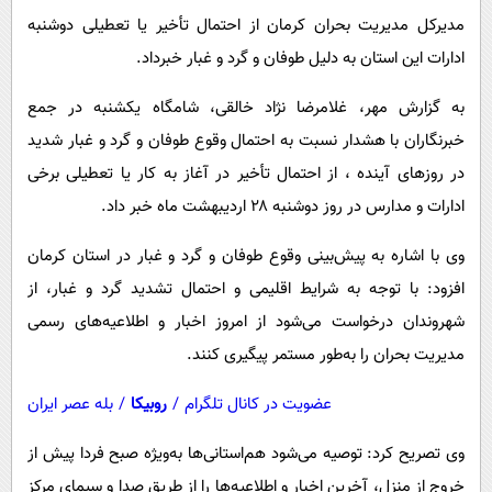
پیامک
سرگرمی
مدیرکل مدیریت بحران کرمان از احتمال تأخیر یا تعطیلی دوشنبه
روانشناسی
فناوری
ادارات این استان به دلیل طوفان و گرد و غبار خبرداد.
آشپزی
گوناگون
به گزارش مهر، غلامرضا نژاد خالقی، شامگاه یکشنبه در جمع
دانلود
حوادث
خبرنگاران با هشدار نسبت به احتمال وقوع طوفان و گرد و غبار شدید
در روزهای آینده ، از احتمال تأخیر در آغاز به کار یا تعطیلی برخی
محیط زیست
ادارات و مدارس در روز دوشنبه ۲۸ اردیبهشت‌ ماه خبر داد.
سلامت
وی با اشاره به پیش‌بینی وقوع طوفان و گرد و غبار در استان کرمان
فرهنگی
افزود: با توجه به شرایط اقلیمی و احتمال تشدید گرد و غبار، از
بین الملل
شهروندان درخواست می‌شود از امروز اخبار و اطلاعیه‌های رسمی
اجتماعی
مدیریت بحران را به‌طور مستمر پیگیری کنند.
حیات وحش
عضویت در کانال تلگرام
/
روبیکا
/
بله عصر ایران
سیاست خارجی
وی تصریح کرد: توصیه می‌شود هم‌استانی‌ها به‌ویژه صبح فردا پیش از
خروج از منزل، آخرین اخبار و اطلاعیه‌ها را از طریق صدا و سیمای مرکز