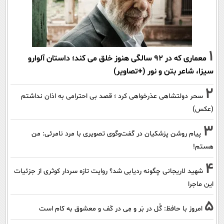
1
معماری که در 92 سالگی هنوز خلق می کند؛ داستان آلوارو
سیزا، شاعر بتن و نور (+تصاویر)
2
سحر دولتشاهی عذرخواهی کرد ؛ قصد بی احترامی به اذان نداشتم
(عکس)
3
پیام روشن پزشکیان در گفت‌و‌گوی تصویری با مرد نامرئی: من
هستم!
4
شهید لاریجانی چگونه ردیابی شد؟ روایت تازه سردار کوثری از جزئیات
این ماجرا
5
امروز با حافظ: گُل در بَر و مِی در کَف و معشوق به کام است