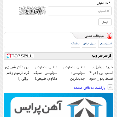
* کد امنیتی
اعتبارسنجی
دیزل ژنراتور
بوکینگ
از سراسر وب
خرید موبایل با
دندان مصنوعی
دندان مصنوعی
این دکتر شیرازی
اسنپ پی | در ۴
سوئیسی:
سوئیسی | سبک،
کرم ترمیم زخم
قسط بدون سود
جدیدترین
مقاوم، طبیعی!
ایرانی را
و کارمزد!
فناوری اروپا،
ویزیت
ساخت!!!
بازگشت به بالای صفحه
سبک و مقاوم |
رایگان+پرداخت
پرداخت قسطی
اقساطی😍