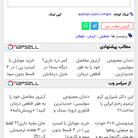
لینک کوتاه:
کپی لینک
‌گزارش خطا در خبر
برچسب ها:
تعطیلی
،
کرمان
،
طوفان
مطالب پیشنهادی
دندان مصنوعی
آرتروز مفاصل
کمر درد داری؟
خرید موبایل با
سوئیسی:
خود را به طور
دیگه بسه! در
اسنپ پی | در ۴
جدیدترین
قطعی درمان
منزل درمانش
قسط بدون سود
فناوری اروپا،
کنید!
کن
و کارمزد!
از سراسر وب
سبک و مقاوم |
◗پرسش‌نامه◖
(◀پرسش‌نامه)
پرداخت قسطی
این دکتر شیرازی کرم
دندان مصنوعی
آرتروز مفاصل خود را
ترمیم زخم ایرانی را
سوئیسی: جدیدترین
به طور قطعی درمان
ساخت!!!
فناوری اروپا، سبک و
کنید! ◗پرسش‌نامه◖
مقاوم | پرداخت
میدونستی 207 خودت
خرید موبایل با اسنپ
جای بخیه داری؟؟ فقط
قسطی
رو میتونی روهوا
پی | در ۴ قسط بدون
در 3 هفته ترمیمش
بفروشی؟اینجا سریع و
سود و کارمزد!
کن!😍