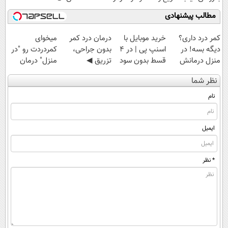
راحت بفروش
مطالب پیشنهادی
کمر درد داری؟
خرید موبایل با
درمان درد کمر
میخوای
دیگه بسه! در
اسنپ پی | در ۴
بدون جراحی،
کمردردت رو "در
منزل درمانش
قسط بدون سود
تزریق ◀
منزل" درمان
کن
و کارمزد!
پرسش‌نامه رو پر
کنی؟ (◂فیلم +
نظر شما
(◀پرسش‌نامه)
کن ▶
◂پرسش‌نامه)
نام
ایمیل
* نظر