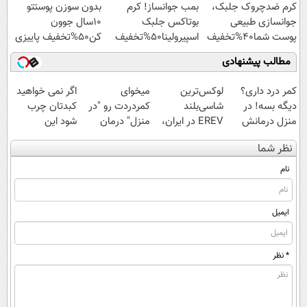
کرم ضدچروک جلبک،
بمب جوانساز! کرم
بدون سوزن پوستتو
جوانسازی طبیعی
بوتاکس جلبک
10سال جوون
پوست شما40%تخفیف
اسپیرولینا50%تخفیف
کن50%تخفیف پاییزی
مطالب پیشنهادی
کمر درد داری؟
لوکس‌ترین
میخوای
اگر نمی خواهید
دیگه بسه! در
شاسی‌بلند
کمردردت رو "در
کبدتان چرب
منزل درمانش
EREV در ایران،
منزل" درمان
شود این
کن
توسط نیکا موتور
کنی؟ (◂فیلم +
نوشیدنی خوش
نظر شما
(◀پرسش‌نامه)
رونمایی شد!
◂پرسش‌نامه)
طعم را بنوشید
نام
ایمیل
* نظر