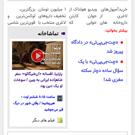
خریدآمپول‌های
ویدیو هولناک از
۱ میلیون تومان
بزرگترین،
لاغری از
جوان کارتن
تخفیف داروهای
لوکس‌ترین و
داروخانه های
خوابی که
لاغری منتخب با
قوی‌ترین شاسی
اطرافت، ارسال
میلیاردر شد.
ارسال از
بلند EREV در
بیشتر بخوانید:
تماشاخانه
فوری همراه با
آموزش رایگان
داروخانه
در ایران رونمایی
«چت‌جی‌پی‌تی» در دادگاه
پک یخ!
نزدیکت
شد
پیروز شد
«چت‌جی‌پی‌تی» با یک
سؤال ساده دچار سکته
پارتیا، افسانه «آن‌شیگائو»؛ سفر
مغزی شد!
شاهزاده ایرانی به چین / سوغات
او یک دین بود
ساعت ۸:۱۵ ششم اوت ؛
هیروشیما / وقتی شهر در دیگ
قیر می‌جوشید
فیلم های دیگر