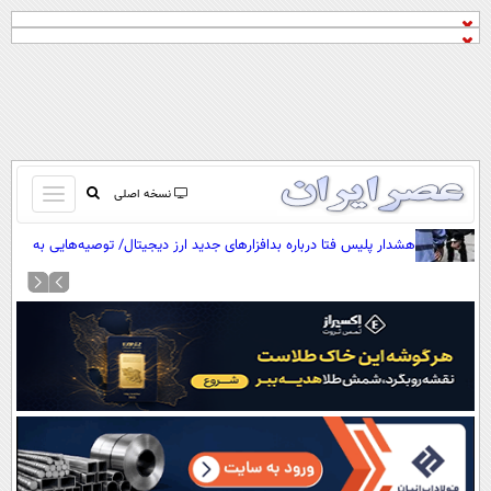
باز
نسخه اصلی
و
صفحه اول
هشدار پلیس فتا درباره بدافزار‌های جدید ارز دیجیتال/ توصیه‌هایی به
بسته
کاربران رمزارز
تماس با ما
کردن
آرشیو
منو
جستجو
نظرسنجی
آب و هوا
اوقات شرعی
پیوند ها
سواد زندگی