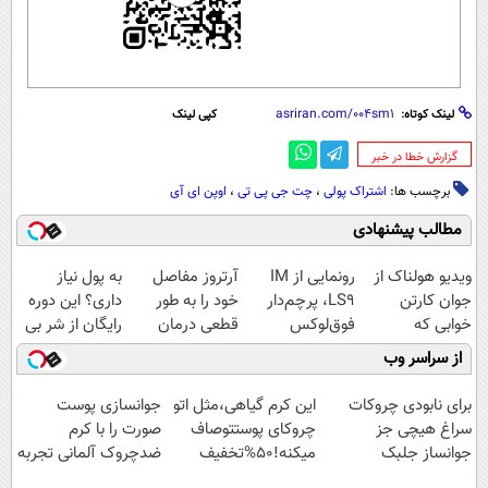
لینک کوتاه:
کپی لینک
‌گزارش خطا در خبر
برچسب ها:
اشتراک پولی
،
چت جی پی تی
،
اوپن ای آی
مطالب پیشنهادی
ویدیو هولناک از
رونمایی از IM
آرتروز مفاصل
به پول نیاز
جوان کارتن
LS9، پرچم‌دار
خود را به طور
داری؟ این دوره
خوابی که
فوق‌لوکس
قطعی درمان
رایگان از شر بی
میلیاردر شد.
EREV وارد بازار
کنید!
پولی خلاصت
از سراسر وب
آموزش رایگان
ایران شد
◗پرسش‌نامه◖
میکنه
برای نابودی چروکات
این کرم گیاهی،مثل اتو
جوانسازی پوست
سراغ هیچی جز
چروکای پوستتوصاف
صورت را با کرم
جوانساز جلبک
میکنه!50%تخفیف
ضدچروک آلمانی تجربه
نرو(تخفیف40%)
کنید!