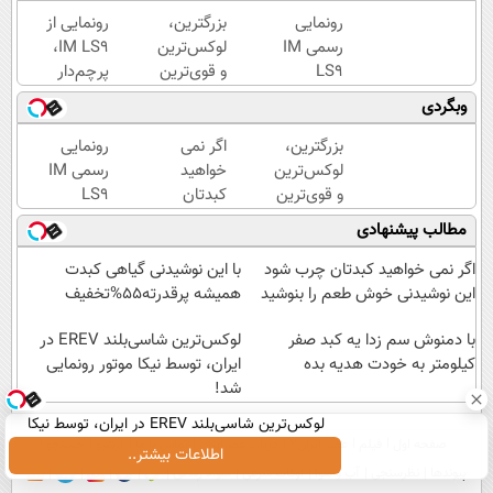
رونمایی
بزرگترین،
رونمایی از
رسمی IM
لوکس‌ترین
IM LS9،
LS9
و قوی‌ترین
پرچم‌دار
لوکس‌ترین
شاسی بلند
فوق‌لوکس
وبگردی
EREV در
EREV در
EREV
ایران
در ایران
وارد بازار
بزرگترین،
اگر نمی
رونمایی
رونمایی
ایران شد
لوکس‌ترین
خواهید
رسمی IM
شد
و قوی‌ترین
کبدتان
LS9
شاسی بلند
چرب
لوکس‌ترین
مطالب پیشنهادی
EREV در
شود این
EREV در
در ایران
نوشیدنی
ایران
اگر نمی خواهید کبدتان چرب شود
با این نوشیدنی گیاهی کبدت
رونمایی
خوش
این نوشیدنی خوش طعم را بنوشید
همیشه پرقدرته55%تخفیف
شد
طعم را
با دمنوش سم زدا یه کبد صفر
بنوشید
لوکس‌ترین شاسی‌بلند EREV در
کیلومتر به خودت هدیه بده
ایران، توسط نیکا موتور رونمایی
شد!
لوکس‌ترین شاسی‌بلند EREV در ایران، توسط نیکا
صفحه اول
فیلم
عصر ایران۲
درباره عصرایران
تماس با ما
آرشیو
جستجو
موتور رونمایی شد!
اطلاعات بیشتر..
پیوندها
نظرسنجی
آب و هوا
اوقات شرعی
سواد زندگی