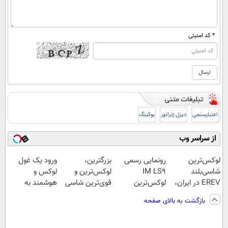
* کد امنیتی
اعتبارسنجی
دیزل ژنراتور
بوکینگ
از سراسر وب
لوکس‌ترین
رونمایی رسمی
بزرگترین،
ورود یک غول
شاسی‌بلند
IM LS9
لوکس‌ترین و
لوکس و
EREV در ایران،
لوکس‌ترین
قوی‌ترین شاسی
هوشمند به
توسط نیکا موتور
EREV در ایران
بلند EREV در در
ایران، IM LS9
بازگشت به بالای صفحه
رونمایی شد!
ایران رونمایی
رسماً رونمایی
شد
شد