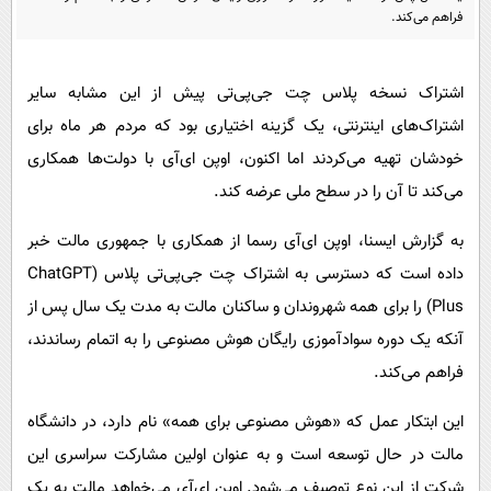
پیامک
سرگرمی
فراهم می‌کند.
روانشناسی
فناوری
آشپزی
اشتراک نسخه پلاس چت جی‌پی‌تی پیش از این مشابه سایر
گوناگون
اشتراک‌های اینترنتی، یک گزینه اختیاری بود که مردم هر ماه برای
دانلود
حوادث
خودشان تهیه می‌کردند اما اکنون، اوپن ای‌آی با دولت‌ها همکاری
محیط زیست
می‌کند تا آن را در سطح ملی عرضه کند.
سلامت
به گزارش ایسنا، اوپن ای‌آی رسما از همکاری با جمهوری مالت خبر
فرهنگی
داده است که دسترسی به اشتراک چت جی‌پی‌تی پلاس (ChatGPT
بین الملل
Plus) را برای همه شهروندان و ساکنان مالت به مدت یک سال پس از
اجتماعی
آنکه یک دوره سوادآموزی رایگان هوش مصنوعی را به اتمام رساندند،
فراهم می‌کند.
حیات وحش
سیاست خارجی
این ابتکار عمل که «هوش مصنوعی برای همه» نام دارد، در دانشگاه
مالت در حال توسعه است و به عنوان اولین مشارکت سراسری این
شرکت از این نوع توصیف می‌شود. اوپن ای‌آی می‌خواهد مالت به یک