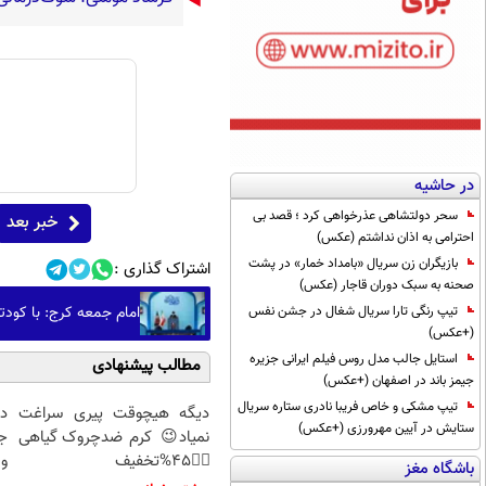
در حاشیه
سحر دولتشاهی عذرخواهی کرد ؛ قصد بی
خبر بعد
احترامی به اذان نداشتم (عکس)
بازیگران زن سریال «بامداد خمار» در پشت
اشتراک گذاری :
صحنه به سبک دوران قاجار (عکس)
امام جمعه کرج: با کودت
تیپ رنگی تارا سریال شغال در جشن نفس
(+عکس)
استایل جالب مدل روس فیلم ایرانی جزیره
مطالب پیشنهادی
جیمز باند در اصفهان (+عکس)
تیپ مشکی و خاص فریبا نادری ستاره سریال
دیگه هیچوقت پیری سراغت
د
ستایش در آیین مهرورزی (+عکس)
نمیاد😉 کرم ضدچروک گیاهی
ج
👈🏻45%تخفیف
و 
باشگاه مغز