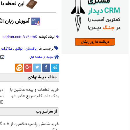
حظه با حافظ
 زبان انگلیسی
لینک کوتاه:
مذاکرات
،
توافق
،
پاکستان
برچسب ها:
بازدید از صفحه اول
مطالب پیشنهادی
غت
خرید قطعات و بیمه ماشین با
هی
یدک دات کام؛سریع عضو شو
45%تخفیف
از سراسر وب
۰.۵ گرم تا