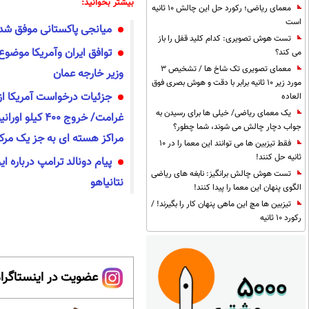
بیشتر بخوانید:
معمای ریاضی؛ رکورد حل این چالش 10 ثانیه
است
میانجی پاکستانی موفق شد
تست هوش تصویری: کدام کلید قفل را باز
توافق ایران وآمریکا موضو
می کند؟
معمای تصویری تک شاخ ها / تشخیص 3
وزیر خارجه عمان
مورد زیر 10 ثانیه برابر با دقت و هوش بصری فوق
جزئیات درخواست‌ آمریکا از
العاده
یک معمای ریاضی/ خیلی ها برای رسیدن به
غرامت/ خروج ۴۰۰
جواب دچار چالش می شوند، شما چطور؟
مراکز هسته ای به جز یک مرکز 
فقط تیزبین ها می توانند این معما را در 10
ثانیه حل کنند!
پیام دونالد ترامپ درباره ای
تست هوش چالش برانگیز: نابغه های ریاضی
نتانیاهو
الگوی پنهان این معما را پیدا کنند!
تیزبین ها مچ این ماهی پنهان کار را بگیرند! /
رکورد 10 ثانیه
عضویت در اینستاگرام