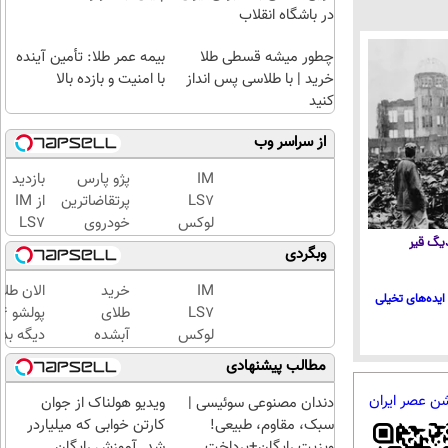
در باشگاه انقلاب
چطور میشه قسطی طلا
بیمه عمر طلا: تأمین آینده
خرید | با طلاسی پس انداز
با امنیت و بازده بالا
کنید
از سراسر وب
IM
پژو پارس
بازدید
LS7
پرتقاضاترین
از IM
لوکس
خودروی
LS7
ترین
ایران | برای
لوکس
 دیگ قیر
وبگردی
شاسی
فروشش
ترین
بلند
فرصت رو از
شاسی
IM
خرید
الان طلا
ایده‌های تخیلی
برقی
دست نده!
بلند
LS7
طلای
ایران
برقی
لوکس
آبشده
دیگه بده
ایران
ترین
حتی با
سرمایه‌گ
مطالب پیشنهادی
در
شاسی
۱۰۰هزارتومان
طلا با ا
باشگاه
بلند
بی‌بهره
شن عصر ایران
دندان مصنوعی سوئیسی |
ویدیو هولناک از جوان
انقلاب
برقی
سبک، مقاوم، طبیعی!
کارتن خوابی که میلیاردر
ایران
ویزیت رایگان+پرداخت
شد. آموزش رایگان