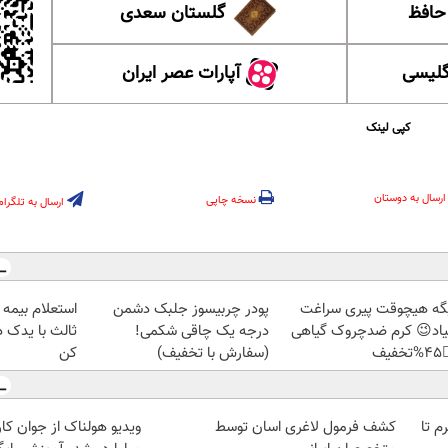
گلستان سعدی
این ل
آپارات عصر ایران
آموزش
کپی لینک
ارسال به دوستان
نسخه چاپی
ارسال به تلگرام
ه بدنه و شخص
پودر چربیسوز جلبک دشمن
دیگه هیچوقت پیری سرا
ت کام؛ثبت نام
درجه یک چاقی شکمی!
نمیاد😉 کرم ضدچروک گیا
کن
(سفارش با تخفیف)
👈
 از جوان کارتن خوابی که
کشف فرمول لاغری اسان توسط
خرید شمش پلمپ طلاسی، از 