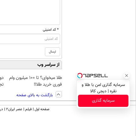
* کد امنیتی
از سراسر وب
طلا میخوای؟ تا 100 میلیون وام
دو
فوری خرید طلا‼️
تج
سرمایه گذاری امن با طلا و
نقره | دیجی کالا
بازگشت به بالای صفحه
سرمایه گذاری
صفحه اول
فیلم
عصر ایران۲
درب