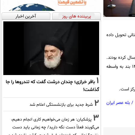
پربیننده های روز
آخرین اخبار
ن متن خود را در ۱۴ بند به واسطه پاکستانی تحویل داده
 14 بند ارائه شده بود، متنی ارسال کرده بودند.
ایران نیز مجددا بر اساس روال چند وقت اخیر در تبادل پیام، متن خود را پس از انجام اصلاحاتی مجددا در 14 بند به واسطه
1
باقر خرازی؛ چندان درشت گفت که تندروها را جا
رکز است.
گذاشت!
2
/
بله عصر ایران
شرط جدید برای بازنشستگی اعلام شد
3
پزشکیان: هر زمان می‌خواهیم کاری انجام دهیم،
می‌گویند فعلاً دست نگه دارید/ چه زمانی باید دست