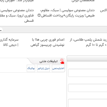
متخصصان ایرانی
میلیاردر شد. آموزش رایگ
تاکس
دندان مصنوعی سوئیسی | سبک، مقاوم،
دندان مصنوعی سوئیسی:
طبیعی! ویزیت رایگان+پرداخت اقساطی😍
فناوری اروپا، سبک و مقا
قسطی
ید شمش پلمپ طلاسی، از
اعدام فوری چربی ها! با
سرمایه گذاری ا
 ۱۰ گرم
نوشیدنی چربیسوز گیاهی
| دیجی کالا
اعتبارسنجی
دیزل ژنراتور
بوکینگ