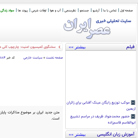
صفحه اول
تماس با ما
آرشیو
جستجو
نظرسنجی
آب و هوا
اوقات شرعی
پیوند ها
سواد زندگی
فیلم
بیشتر »»
سخنگوی کمیسیون امنیت: چارچوب کلی مذ
صفحه نخست
»
سیاست خارجی
کد خبر
۳۸۸۴
موکب توزیع رایگان عینک آفتابی برای زائران
اربعین
متن جدید ایران بر موضوع مذاکرات پایان
حضور محمدجواد ظریف در مراسم تشییع
است.
ابوالقاسم قاسم‌زاده
آموزش زبان انگلیسی
بیشتر »»