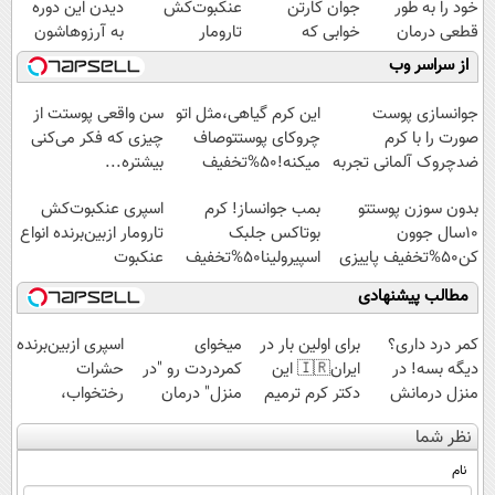
خود را به طور
جوان کارتن
عنکبوت‌‌کش
دیدن این دوره
قطعی درمان
خوابی که
تارومار
به آرزوهاشون
کنید!
میلیاردر شد.
ازبین‌برنده انواع
رسیدن | ثبت‌‌نام
از سراسر وب
◗پرسش‌نامه◖
آموزش رایگان
عنکبوت
رایگان
جوانسازی پوست
این کرم گیاهی،مثل اتو
سن واقعی پوستت از
صورت را با کرم
چروکای پوستتوصاف
چیزی که فکر می‌کنی
ضدچروک آلمانی تجربه
میکنه!50%تخفیف
بیشتره...
کنید!
بدون سوزن پوستتو
بمب جوانساز! کرم
اسپری عنکبوت‌‌کش
10سال جوون
بوتاکس جلبک
تارومار ازبین‌برنده انواع
کن50%تخفیف پاییزی
اسپیرولینا50%تخفیف
عنکبوت
مطالب پیشنهادی
کمر درد داری؟
برای اولین بار در
میخوای
اسپری ازبین‌برنده
دیگه بسه! در
ایران🇮🇷 این
کمردردت رو "در
حشرات
منزل درمانش
دکتر کرم ترمیم
منزل" درمان
رختخواب،
کن
کننده 23 روزه
کنی؟ (◂فیلم +
مناسب برای
نظر شما
(◀پرسش‌نامه)
ساخت!
◂پرسش‌نامه)
مقابله با انواع
ساس
نام