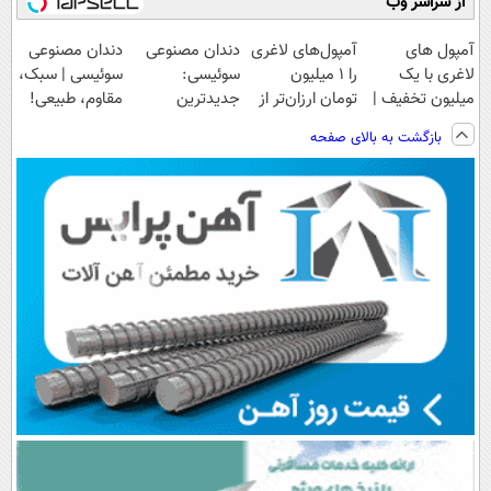
از سراسر وب
آمپول های
آمپول‌های لاغری
دندان مصنوعی
دندان مصنوعی
لاغری با یک
را ۱ میلیون
سوئیسی:
سوئیسی | سبک،
میلیون تخفیف |
تومان ارزان‌تر از
جدیدترین
مقاوم، طبیعی!
ارسال از
همه‌جا بخر!
فناوری اروپا،
ویزیت
بازگشت به بالای صفحه
داروخانه های
سبک و مقاوم |
رایگان+پرداخت
معتبر
پرداخت قسطی
اقساطی😍