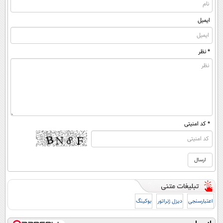
ایمیل
* نظر
* کد امنیتی
اعتبارسنجی
دیزل ژنراتور
بوکینگ