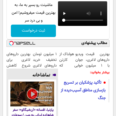
ماشینت رو بسپر به ما، به
بهترین قیمت میفروشیم! امن
و بی درد سر
ثبت درخواست
مطالب پیشنهادی
بهترین قیمت
ویدیو هولناک از
1 میلیون تومان
بهترین داروهای
داروهای لاغری،
جوان کارتن
تخفیف خرید
لاغری برای
با ۱ میلیون
خوابی که
داروهای لاغری
شروع کاهش
تخفیف و ارسال
میلیاردر شد.
با ارسال از
وزن، ارسال از
بیشتر بخوانید:
تماشاخانه
از داروخانه‌
آموزش رایگان
داروخانه و پک
داروخانه های
تأکید پزشکیان بر تسریع
یخ!
نزدیکت!
بازسازی مناطق آسیب‌دیده از
جنگ
پارتیا، افسانه «آن‌شیگائو»؛ سفر
شاهزاده ایرانی به چین / سوغات