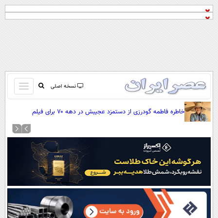
باز
نسخه اصلی
و
صفحه اول
خاطره فاطمه گودرزی از دستمزد عجیبش در دهه ۷۰ برای فیلم
بسته
تماس با ما
«می‌خواهم زنده بمانم»
کردن
آرشیو
منو
جستجو
نظرسنجی
آب و هوا
اوقات شرعی
پیوند ها
سواد زندگی