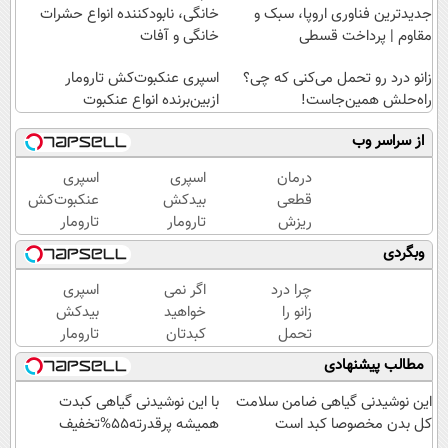
جدیدترین فناوری اروپا، سبک و
خانگی، نابودکننده انواع حشرات
مقاوم | پرداخت قسطی
خانگی و آفات
زانو درد رو تحمل می‌کنی که چی؟
اسپری عنکبوت‌‌کش تارومار
راه‌حلش همین‌جاست!
ازبین‌برنده انواع عنکبوت
از سراسر وب
درمان
اسپری
اسپری
قطعی
بیدکش
عنکبوت‌‌کش
ریزش
تارومار
تارومار
مو با
با
ازبین‌برنده
وبگردی
یک
اثرفوری
انواع
روش
،
عنکبوت
چرا درد
اگر نمی
اسپری
آلمانی!
محافظ
زانو را
خواهید
بیدکش
لباس
تحمل
کبدتان
تارومار
در
می‌کنی؟
چرب
با
مطالب پیشنهادی
مقابل
خیلی
شود این
اثرفوری
بید
ساده
نوشیدنی
،
این نوشیدنی گیاهی ضامن سلامت
با این نوشیدنی گیاهی کبدت
درمنزل
خوش
محافظ
کل بدن مخصوصا کبد است
همیشه پرقدرته55%تخفیف
درمانش
طعم را
لباس