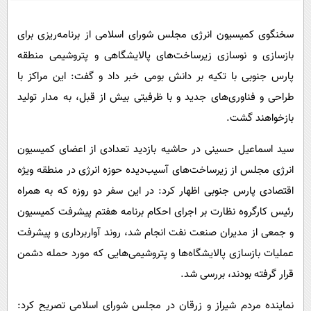
پیامک
سرگرمی
روانشناسی
فناوری
سخنگوی کمیسیون انرژی مجلس شورای اسلامی از برنامه‌ریزی برای
بازسازی و نوسازی زیرساخت‌های پالایشگاهی و پتروشیمی منطقه
آشپزی
گوناگون
پارس جنوبی با تکیه بر دانش بومی خبر داد و گفت: این مراکز با
دانلود
حوادث
طراحی و فناوری‌های جدید و با ظرفیتی بیش از قبل، به مدار تولید
محیط زیست
بازخواهند گشت.
سلامت
سید اسماعیل حسینی در حاشیه بازدید تعدادی از اعضای کمیسیون
فرهنگی
انرژی مجلس از زیرساخت‌های آسیب‌دیده حوزه انرژی در منطقه ویژه
بین الملل
اقتصادی پارس جنوبی اظهار کرد: در این سفر دو روزه که به همراه
رئیس کارگروه نظارت بر اجرای احکام برنامه هفتم پیشرفت کمیسیون
اجتماعی
و جمعی از مدیران صنعت نفت انجام شد، روند آواربرداری و پیشرفت
حیات وحش
عملیات بازسازی پالایشگاه‌ها و پتروشیمی‌هایی که مورد حمله دشمن
سیاست خارجی
قرار گرفته بودند، بررسی شد.
نماینده مردم شیراز و زرقان در مجلس شورای اسلامی تصریح کرد: