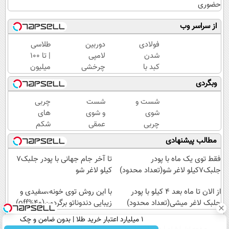
حضوری
از سراسر وب
فولادی
دوربین
طلاسی
شدن
لامپی
| تا 100
کبد با
چرخشی
میلیون
یک
360
وام
وبگردی
فنجان
درجه
آنی
نوشیدنی
فقط
خرید
شست و
شست
چربی
سم زدا
امروز
طلا💰
شوی
و شوی
های
حراج
ثبت
چربی
عمقی
شکم
شد🔥
نام
های کبد
کبد با
پهلوت
مطالب پیشنهادی
پرداخت
کن!
با
دمنوش
رو
درب
نوشیدنی
سم
فراری
فقط توی یک ماه با پودر
تا آخر جام جهانی با پودر جلبک7
منزل
گیاهی(55%تخفیف)
زدای
بده🔥
جلبک7کیلو لاغر شو(تعداد محدود)
کیلو لاغر شو
گیاهی
از الان تا ماه بعد 4 کیلو با پودر
با این روش توی خونه،سفیدی و
جلبک لاغر میشی(تعداد محدود)
زیبایی دندوناتو برگردون(40%off)
۱ میلیارد اعتبار خرید طلا | بدون ضامن و چک