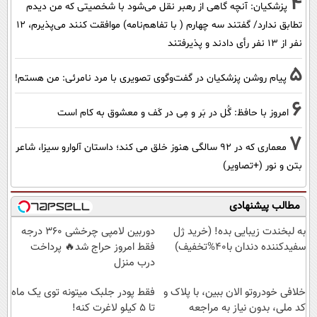
4
پزشکیان‌: آنچه گاهی از رهبر نقل می‌شود با شخصیتی که من دیدم
تطابق ندارد/ گفتند سه چهارم ( با تفاهم‌نامه) موافقت کنند می‌پذیرم، 12
نفر از 13 نفر رأی دادند و پذیرفتند
5
پیام روشن پزشکیان در گفت‌و‌گوی تصویری با مرد نامرئی: من هستم!
6
امروز با حافظ: گُل در بَر و مِی در کَف و معشوق به کام است
7
معماری که در 92 سالگی هنوز خلق می کند؛ داستان آلوارو سیزا، شاعر
بتن و نور (+تصاویر)
مطالب پیشنهادی
به لبخندت زیبایی بده! (خرید ژل
دوربین لامپی چرخشی 360 درجه
سفیدکننده دندان با40%تخفیف)
فقط امروز حراج شد🔥 پرداخت
درب منزل
خلافی خودروتو الان ببین، با پلاک و
فقط پودر جلبک میتونه توی یک ماه
کد ملی، بدون نیاز به مراجعه
تا 5 کیلو لاغرت کنه!