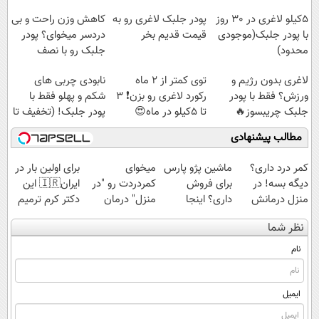
5کیلو لاغری در 30 روز
پودر جلبک لاغری رو به
کاهش وزن راحت و بی
با پودر جلبک(موجودی
قیمت قدیم بخر
دردسر میخوای؟ پودر
محدود)
جلبک رو با نصف
قیمت بخر.
لاغری بدون رژیم و
توی کمتر از 2 ماه
نابودی چربی های
ورزش؟ فقط با پودر
رکورد لاغری رو بزن❗ 3
شکم و پهلو فقط با
جلبک چریبسوز🔥
تا 5کیلو در ماه😍
پودر جلبک! (تخفیف تا
امشب)
مطالب پیشنهادی
کمر درد داری؟
ماشین پژو پارس
میخوای
برای اولین بار در
دیگه بسه! در
برای فروش
کمردردت رو "در
ایران🇮🇷 این
منزل درمانش
داری؟ اینجا
منزل" درمان
دکتر کرم ترمیم
کن
سریع بفروشش
کنی؟ (◂فیلم +
کننده 23 روزه
نظر شما
(◀پرسش‌نامه)
◂پرسش‌نامه)
ساخت!
نام
ایمیل