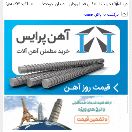
دوماه💣 (خرید با
غذای فضانوردان
دندان خودت!
عملکرد 3گانه😍
تخفیف🔥)
هم هست(به
نصب آسان و
(خرید با تخفیف)
بازگشت به بالای صفحه
همراه پک هدیه)
پرداخت اقساطی
💳 📍 تهران