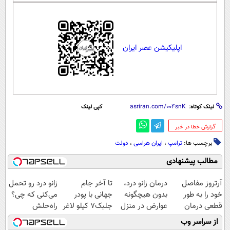
اپلیکیشن عصر ایران
لینک کوتاه:
کپی لینک
‌گزارش خطا در خبر
برچسب ها:
ترامپ
،
ایران هراسی
،
دولت
مطالب پیشنهادی
آرتروز مفاصل
درمان زانو درد،
تا آخر جام
زانو درد رو تحمل
خود را به طور
بدون هیچگونه
جهانی با پودر
می‌کنی که چی؟
قطعی درمان
عوارض در منزل
جلبک7 کیلو لاغر
راه‌حلش
کنید!
(◂پرسش‌نامه)
شو
همین‌جاست!
از سراسر وب
◗پرسش‌نامه◖