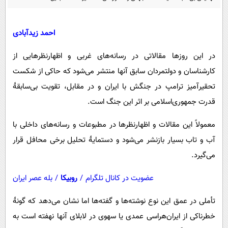
پیامک
سرگرمی
روانشناسی
فناوری
احمد زیدآبادی
آشپزی
گوناگون
در این روزها مقالاتی در رسانه‌های غربی و اظهارنظرهایی از
دانلود
حوادث
کارشناسان و دولتمردان سابق آنها منتشر می‌شود که حاکی از شکست
محیط زیست
تحقیرآمیز ترامپ در جنگش با ایران و در مقابل، تقویت بی‌سابقهٔ
سلامت
قدرت جمهوری‌اسلامی بر اثر این جنگ است.
فرهنگی
معمولاً این مقالات و اظهارنظرها در مطبوعات و رسانه‌های داخلی با
بین الملل
آب و تاب بسیار بازنشر می‌شود و دستمایهٔ تحلیل برخی محافل قرار
می‌گیرد.
اجتماعی
حیات وحش
عضویت در کانال تلگرام
/
روبیکا
/
بله عصر ایران
سیاست خارجی
تأملی در عمق این نوع نوشته‌ها و گفته‌ها اما نشان می‌دهد که گونهٔ
خطرناکی از ایران‌هراسی عمدی یا سهوی در لابلای آنها نهفته است به