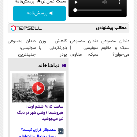
سمت عمل نرو❌ "پرسش‌نامه"
◀ پرسش‌نامه
مطالب پیشنهادی
دندان مصنوعی
دندان مصنوعی
کاهش وزن
دندان مصنوعی
سبک و مقاوم
سوئیسی |
باورنکردنی با
سوئیسی:
می‌خوای؟
سبک، مقاوم،
پودر
جدیدترین
پرداخت
طبیعی! ویزیت
جلبک(تخفیف
فناوری اروپا،
تماشاخانه
اقساطی هم
رایگان+پرداخت
ویژه تا امشب)
سبک و مقاوم |
داریم!😍 | 📍
اقساطی😍
پرداخت قسطی
تهران
ساعت ۸:۱۵ ششم اوت ؛
هیروشیما / وقتی شهر در دیگ
قیر می‌جوشید
محمدباقر خرازی کیست؟
روحانی جنجالی با ادعاها و