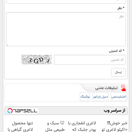
* نظر
* کد امنیتی
اعتبارسنجی
دیزل ژنراتور
بوکینگ
از سراسر وب
خبر خوش❗❗
لاغری انفجاری با
🦷 سبک و
تنها محصول
10کیلو لاغری تو
پودر جلبک که
طبیعی مثل
لاغری گیاهی با