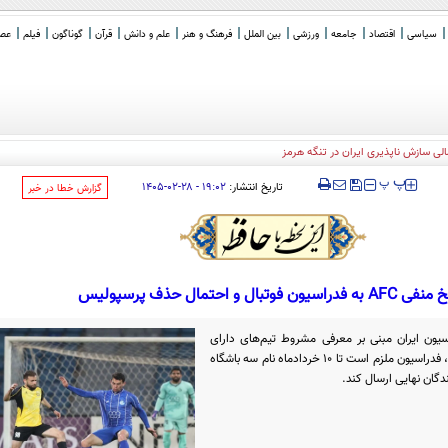
سیاسی
اقتصاد
جامعه
ورزشی
بین الملل
فرهنگ و هنر
علم و دانش
قرآن
گوناگون
فیلم
عصر 
‍‍‍ پ
پ
تاریخ انتشار:
۱۹:۰۲ - ۲۸-۰۲-۱۴۰۵
‌گزارش خطا در خبر
 فدراسیون فوتبال و احتمال حذف پرسپولیس
اسیون ایران مبنی بر معرفی مشروط تیم‌های دارای
شانس سهمیه مخالفت کرد. با این تصمیم، فدراسیون ملزم است تا ۱۰ خردادماه نام سه باشگاه
ندگان نهایی ارسال کند.