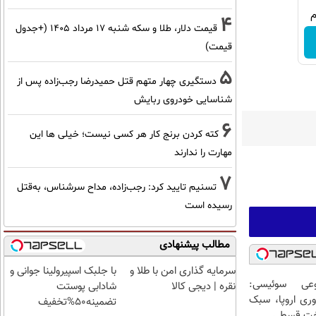
4
قیمت دلار، طلا و سکه شنبه ۱۷ مرداد ۱۴۰۵ (+جدول
قیمت)
5
دستگیری چهار متهم قتل حمیدرضا رجب‌زاده پس از
شناسایی خودروی ربایش
6
کته کردن برنج کار هر کسی نیست؛ خیلی ها این
مهارت را ندارند
7
تسنیم تایید کرد: رجب‌زاده، مداح سرشناس، به‌قتل
رسیده است
مطالب پیشنهادی
سرمایه گذاری امن با طلا و
با جلبک اسپیرولینا جوانی و
عی سوئیسی:
نقره | دیجی کالا
شادابی پوستت
وری اروپا، سبک
تضمینه50%تخفیف
اخت قسطی