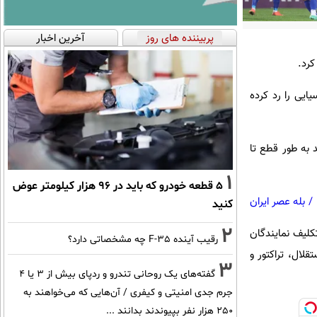
پربیننده های روز
آخرین اخبار
آسیایی را رد کرده
د به طور قطع تا
1
۵ قطعه خودرو که باید در ۹۶ هزار کیلومتر عوض
/
بله عصر ایران
کنید
2
همیه تا ۱۰ خرداد و سپس تعیین‌ تکلیف نمایندگان
رقیب آینده F-35 چه مشخصاتی دارد؟
قلال، تراکتور و
3
گفته‌های یک روحانی تندرو و ردپای بیش از ۳ یا ۴
جرم جدی امنیتی و کیفری / آن‌هایی که می‌خواهند به
۲۵۰ هزار نفر بپیوندند بدانند ...