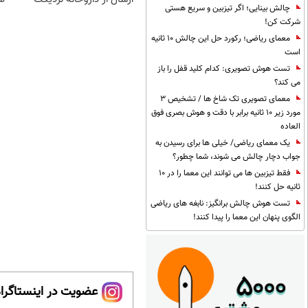
چالش بینایی؛ اگر تیزبین و سریع هستی
شرکت کن!
معمای ریاضی؛ رکورد حل این چالش 10 ثانیه
است
تست هوش تصویری: کدام کلید قفل را باز
می کند؟
معمای تصویری تک شاخ ها / تشخیص 3
مورد زیر 10 ثانیه برابر با دقت و هوش بصری فوق
العاده
یک معمای ریاضی/ خیلی ها برای رسیدن به
جواب دچار چالش می شوند، شما چطور؟
فقط تیزبین ها می توانند این معما را در 10
ثانیه حل کنند!
تست هوش چالش برانگیز: نابغه های ریاضی
الگوی پنهان این معما را پیدا کنند!
عضویت در اینستاگرام