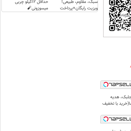
سبک، مقاوم، طبیعی!
حداقل 12کیلو چربی
ویزیت رایگان+پرداخت
میسوزونی🧨
اقساطی😍
جلبک، هدیه
(خرید با تخفیف