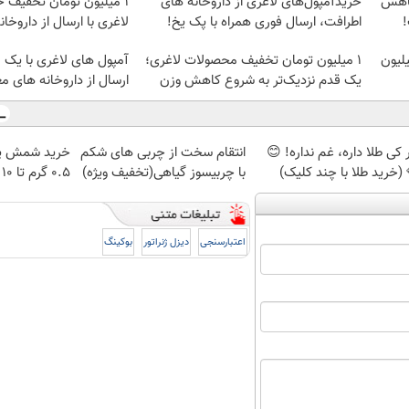
کاهش
خریدآمپول‌های لاغری از داروخانه های
1 میلیون تومان تخفیف خ
!
اطرافت، ارسال فوری همراه با پک یخ!
لاغری با ارسال از داروخان
داروهای لاغری، با ۱ میلیون
۱ میلیون تومان تخفیف محصولات لاغری؛
آمپول های لاغری با یک 
یک قدم نزدیک‌تر به شروع کاهش وزن
ارسال از داروخانه های مع
کی طلا داره، غم نداره! 😊
انتقام سخت از چربی های شکم
خرید شمش پل
 (خرید طلا با چند کلیک)
با چربیسوز گیاهی(تخفیف ویژه)
۰.۵ گرم تا ۱۰ گرم
اعتبارسنجی
دیزل ژنراتور
بوکینگ