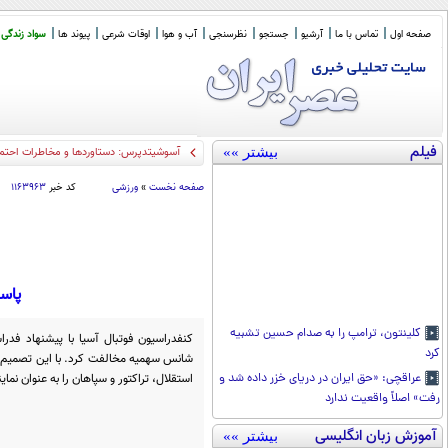
صفحه اول
تماس با ما
آرشیو
جستجو
نظرسنجی
آب و هوا
اوقات شرعی
پیوند ها
سواد زندگی
فیلم
بیشتر »»
وقتی «آینده»،
_
صفحه نخست
»
ورزشی
کد خبر
۱۱۶۳۹۶۳
پاسخ منفی AFC به
کلینتون، ترامپ را به صدام حسین تشبیه
کنفدراسیون فوتبال آسیا با پیشنهاد فدر
کرد
استقلال، تراکتور و سپاهان را به عنوان نمای
عراقچی: «حق ایران در دریای خزر داده شد و
رفت» اصلاً واقعیت ندارد
آموزش زبان انگلیسی
بیشتر »»