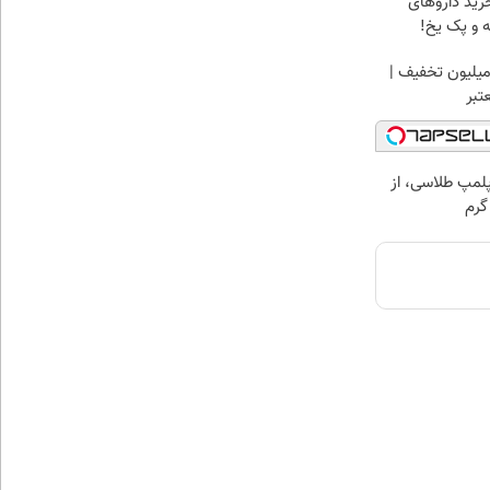
رید داروهای
ه و پک یخ!
میلیون تخفیف |
تبر
مپ طلاسی، از