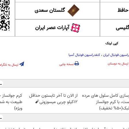
 حافظ
گلستان سعدی
گلیسی
آپارات عصر ایران
کپی لینک
اسیون فوتبال ایران
،
کنفدراسیون فوتبال آسیا
ارسال به دوستان
نسخه چاپی
ارسال به تلگرام
زسازی کامل سلول های مرده
از الان تا آخر تابستون حداقل
کرم جوانساز 
ست، با کرم جوانساز
12کیلو چربی میسوزونی🧨
طبیعت به شما
50% تخفیف)
ویژه)