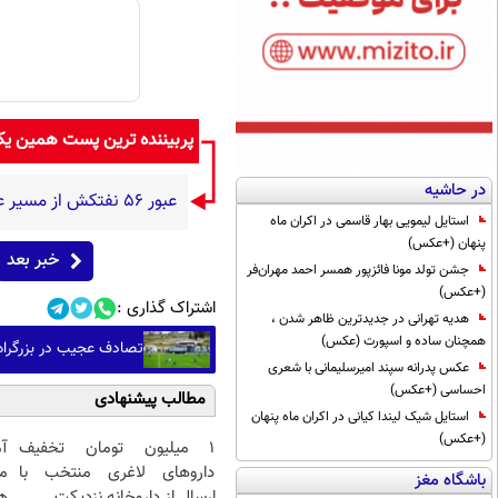
پربیننده ترین پست همین ی
در حاشیه
عبور ۵۶ نفتکش از مسیر عمانی تنگه هرمز
استایل لیمویی بهار قاسمی در اکران ماه
پنهان (+عکس)
خبر بعد
جشن تولد مونا فائزپور همسر احمد مهران‌فر
(+عکس)
اشتراک گذاری :
هدیه تهرانی در جدیدترین ظاهر شدن ،
همچنان ساده و اسپورت (عکس)
تصادف عجیب در بزرگراه
عکس پدرانه سپند امیرسلیمانی با شعری
احساسی (+عکس)
مطالب پیشنهادی
استایل شیک لیندا کیانی در اکران ماه پنهان
(+عکس)
۱ میلیون تومان تخفیف
آ
داروهای لاغری منتخب با
م
باشگاه مغز
ارسال از داروخانه نزدیکت
هم