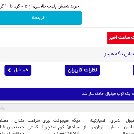
خرید شمش پلمپ طلاسی، از ۰.۵ گرم تا ۱۰ گرم
خریدطلا
ک ساعت اخیر
نظرات کاربران
خبر قبل
؛ یک توپ فوتبال حادثه‌ساز شد
مپول لاغری اسپارتینا، ا
دیگه هیچوقت پیری سراغت
دندان مصنو
یلیون تومان ارزان‌تر از
نمیاد😉 کرم ضدچروک گیاهی
جدیدترین فنا
ه‌جا!
👈🏻45%تخفیف
و مقاوم | پرد