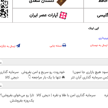
 حافظ
گلستان سعدی
گلیسی
آپارات عصر ایران
کپی لینک
ربرداری
ارسال به دوستان
نسخه چاپی
ارسال به تلگرام
سود هیچ بازاری جا نمون!
خودروت رو سریع و امن بفروش
سرمایه گذاری ا
کس سرمایه گذاری آبان تتر
🚘 تنها با یک بار مراجعه 👇
دیجی کالا
ره
سرمایه گذاری امن با طلا و نقره | دیجی کالا
یک‌روزه بفروشش