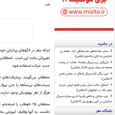
شد.
در حاشیه
اینکه مغز در الگوهای پردازش خود 
سحر دولتشاهی عذرخواهی کرد ؛ قصد بی
احترامی به اذان نداشتم (عکس)
تغییراتی مانند این است. انعطاف‌پذ
بازیگران زن سریال «بامداد خمار» در پشت
جدید حرکت استفاده شود.
صحنه به سبک دوران قاجار (عکس)
تیپ رنگی تارا سریال شغال در جشن نفس
محققان می‌گویند: پیشرفت‌های فنا
(+عکس)
سرعت‌های بی‌سابقه یا حتی پرواز
استایل جالب مدل روس فیلم ایرانی جزیره
جیمز باند در اصفهان (+عکس)
هرگز از نظر بیولوژیکی وجود ندارند، م
تیپ مشکی و خاص فریبا نادری ستاره سریال
ستایش در آیین مهرورزی (+عکس)
باشگاه مغز
داشتند. به آنها وظایف آموزشی مانن