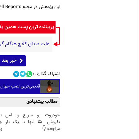
این پژوهش در مجله Cell Reports منتشر شده است.
پربیننده ترین پست همین ی
علت صدای کلاچ هنگام گر
خبر بعد
اشتراک گذاری :
قدیمی‌ترین لامپ جهان ۱۲۵ ساله شد؛ افشای راز علمی طول‌عمر لامپ سنتنیا
مطالب پیشنهادی
خودروت رو سریع و امن
د
بفروش 🚘 تنها با یک بار
ج
مراجعه 👇
و 