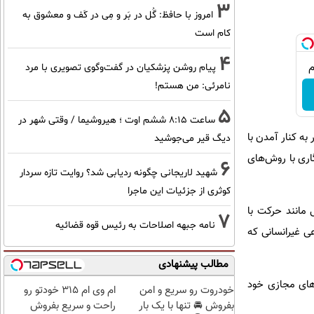
3
امروز با حافظ: گُل در بَر و مِی در کَف و معشوق به
کام است
4
پیام روشن پزشکیان در گفت‌و‌گوی تصویری با مرد
نامرئی: من هستم!
5
ساعت ۸:۱۵ ششم اوت ؛ هیروشیما / وقتی شهر در
به کنار آمدن با
دیگ قیر می‌جوشید
گاری با روش‌های
6
شهید لاریجانی چگونه ردیابی شد؟ روایت تازه سردار
کوثری از جزئیات این ماجرا
 مانند حرکت با
7
نامه جبهه اصلاحات به رئیس قوه قضائیه
ی غیرانسانی که
مطالب پیشنهادی
ی برای امتحان کردن بال‌های مجازی خود
خودروت رو سریع و امن
ام وی ام 315 خودتو رو
بفروش 🚘 تنها با یک بار
راحت و سریع بفروش