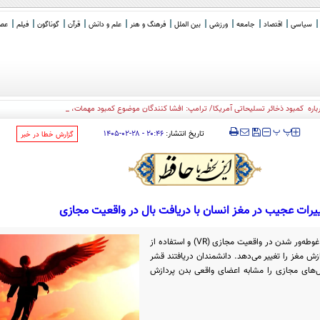
سیاسی
اقتصاد
جامعه
ورزشی
بین الملل
فرهنگ و هنر
علم و دانش
قرآن
گوناگون
فیلم
عصر 
ره کمبود ذخائر تسلیحاتی آمریکا/ ترامپ: افشا کنندگان موضوع کمبود مهمات، زندانی خواهند شد
‍‍‍ پ
پ
تاریخ انتشار:
۲۰:۴۶ - ۲۸-۰۲-۱۴۰۵
‌گزارش خطا در خبر
یرات عجیب در مغز انسان با دریافت بال در واقعیت مجازی
یافته‌های یک مطالعه جدید نشان می‌دهد غوطه‌ور شدن در واقعیت مجازی (VR) و استفاده از
دازش مغز را تغییر می‌دهد. دانشمندان دریافتند قشر
های مجازی را مشابه اعضای واقعی بدن پردازش