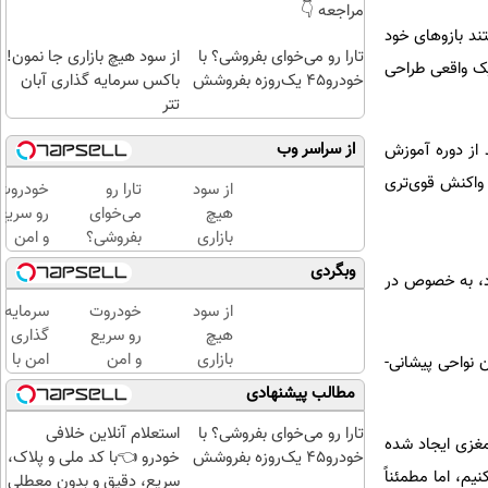
مراجعه 👇
تند بازوهای خود
تارا رو می‌خوای بفروشی؟ با
از سود هیچ بازاری جا نمون!
میک واقعی طراحی
خودرو۴۵ یک‌روزه بفروشش
باکس سرمایه گذاری آبان
تتر
از سراسر وب
ز داوطلبان که قبل و بعد از دوره آموزش
 مجازی واکنش قوی‌تری
از سود
تارا رو
خودروت
هیچ
می‌خوای
رو سریع
بازاری
بفروشی؟
و امن
جا
با
بفروش
وبگردی
شود، به خصوص در
نمون!
خودرو۴۵
🚘 تنها
باکس
یک‌روزه
با یک
از سود
خودروت
سرمایه
سرمایه
بفروشش
بار
هیچ
رو سریع
گذاری
گذاری
مراجعه
بازاری
و امن
امن با
ن نواحی پیشانی-
آبان
👇
جا
بفروش
طلا و
مطالب پیشنهادی
تتر
نمون!
🚘 تنها
نقره |
باکس
با یک
دیجی
تارا رو می‌خوای بفروشی؟ با
استعلام آنلاین خلافی
مغزی ایجاد شده
سرمایه
بار
کالا
خودرو۴۵ یک‌روزه بفروشش
خودرو 👈با کد ملی و پلاک،
یم، اما مطمئناً
گذاری
مراجعه
سریع، دقیق و بدون معطلی