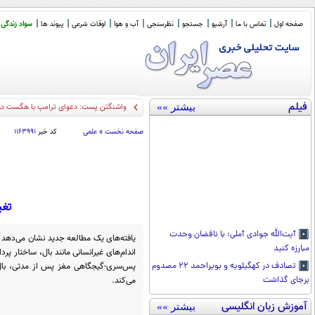
صفحه اول
تماس با ما
آرشیو
جستجو
نظرسنجی
آب و هوا
اوقات شرعی
پیوند ها
سواد زندگی
فیلم
بیشتر »»
واشنگتن پست: دعوای ترامپ با هگست دربا
صفحه نخست
»
علمی
کد خبر
۱۱۶۳۹۹۱
تغی
آیت‌الله جوادی آملی: با ناقضان وحدت
مبارزه کنید
اندام‌های غیرانسانی مانند بال، ساختار پر
پس‌سری-گیجگاهی مغز پس از مدتی، بال‌
تصادف در کهگیلویه و بویراحمد ۲۲ مصدوم
می‌کند.
برجای گذاشت
آموزش زبان انگلیسی
بیشتر »»