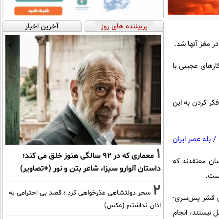
پربیننده های روز
آخرین اخبار
ر مغز آنها شد.
ان می‌دهد، غوطه‌ور شدن در واقعیت مجازی(VR) می‌تواند کارهای عجیبی با
کر کردن به این
/
بله عصر ایران
1
معماری که در 92 سالگی هنوز خلق می کند؛
 و کارشناسان معتقدند که
داستان آلوارو سیزا، شاعر بتن و نور (+تصاویر)
است.
2
سحر دولتشاهی عذرخواهی کرد ؛ قصد بی احترامی به
نش قشر پس‌سری-
اذان نداشتم (عکس)
 نیستند، انجام