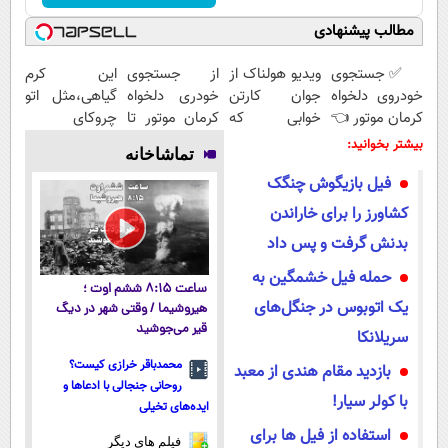
مطالب پیشنهادی
✅ جستجوی
ویدیو هولناک از
از جستجوی
این کرم
خودروی دلخواه
جوان کارتن
خودری دلخواه
گیاهی،مثل اتو
کرمان موتور 👈
خوابی که
کرمان موتور تا
چروکای
فروش ساده،
میلیاردر شد.
فروش آن،
پوستتوصاف
بیشتر بخوانید:
تماشاخانه
بی واسطه و
آموزش رایگان
ساده، بی
میکنه!50%تخفیف
فیل بازیگوش چنگک
مستقیم
واسطه و
مستقیم
کشاورز را برای خاراندن
بدنش گرفت و پس داد
حمله فیل خشمگین به
ساعت ۸:۱۵ ششم اوت ؛
یک اتوبوس در جنگل‌های
هیروشیما / وقتی شهر در دیگ
قیر می‌جوشید
سریلانکا
محمدباقر خرازی کیست؟
بازدید مقام هندی از معبد
روحانی جنجالی با ادعاها و
با کولر سیار!
ایده‌های تخیلی
استفاده از فیل ها برای
فیلم های دیگر