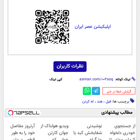
اپلیکیشن عصر ایران
نظرات کاربران
لینک کوتاه:
کپی لینک
‌گزارش خطا در خبر
برچسب ها:
فیل
،
هند
،
له کردن
مطالب پیشنهادی
از جستجوی
نوشیدنی
ویدیو هولناک از
آرتروز مفاصل
خودری دلخواه
شفابخش کبد با
جوان کارتن
خود را به طور
کرمان موتور تا
10 گیاه
خوابی که
قطعی درمان