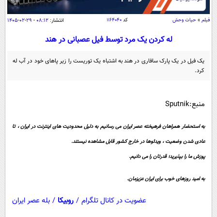
سیاسی
اقتصاد
فیلم
»
حیات وحش
کد
۱۱۶۴۰۴۰
انتشار:
۰۸:۱۲ - ۲۹-۰۲-۱۴۰۵
جامعه
اقتصادی
له کردن یک مرد توسط فیل عصبانی در هند
ورزشی
اجتماعی
خودرو
یک فیل در یک پارک سافاری در هند به اشتباه یک توریست را زیر پاهای خود در آب له
بین الملل
کرد.
حوادث
فرهنگ و هنر
سیاست خارجی
سلامت
علم و دانش
منبع:Sputnik
یک برش دانایی
قرآن
فناوری و It
محیط زیست
به استحضار همراهان فرهیخته عصر ایران می رسانیم به دلیل محدودیت های اینترنت در ایران ، تا
گوناگون
علمی
عادی شدن وضعیت ، ویدئوها در خارج کشور قابل مشاهده نیستند.
سفر و تفریح
فیلم
سرگرمی
اخبار کریپتو
پوزش ما را بپذیرید؛ قدرتان را می دانیم.
عصر ایران 2
اقتصاد
باشگاه مغز
به امید روزهای خوب برای ایران عزیزمان.
آموزش زبان
خواندنی ها و دیدنی ها
ورزش
مجله تصویری سلاح
عضویت در کانال تلگرام
/
روبیکا
/
بله عصر ایران
داستان کوتاه
سیاست