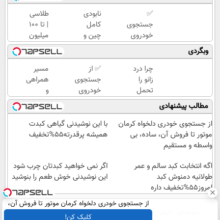
✅
نابودی
طلاسی
جستجوی
کامل
| تا 100
خودروی
چین و
میلیون
دلخواه
چروک
وام
وبگردی
کرمان
با کرم
آنی
موتور 👈
آلمانی۴۰٪تخفیف
خرید
چرا درد
✅ از
مسیر
فروش
طلا💰
زانو را
جستجوی
همراهی
ساده، بی
ثبت
تحمل
خودروی
و
واسطه و
نام
می‌کنی؟
دلخواه
گزارش
مطالب پیشنهادی
مستقیم
کن!
خیلی
کرمان
عملکرد
ساده
موتور تا
گروه
از جستجوی خودری دلخواه کرمان
با این نوشیدنی گیاهی کبدت
درمنزل
فروش
اسنپ
موتور تا فروش آن، ساده، بی
همیشه پرقدرته55%تخفیف
درمانش
ساده، بی
در
واسطه و مستقیم
کن
واسطه و
۱۴۰۴
اگه انتخابت کبد سالم و عمر
مستقیم
اگر نمی خواهید کبدتان چرب شود
طولانیه دمنوش کبد
این نوشیدنی خوش طعم را بنوشید
امروز55%تخفیف داره
از جستجوی خودری دلخواه کرمان موتور تا فروش آن،
صفحه اول
فیلم
عصر ایران۲
درباره عصرایران
تماس با ما
آرشیو
جستجو
ساده، بی واسطه و مستقیم
کلیک کن!