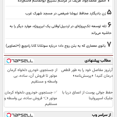
حضور محمدجواد ظریف در مراسم تشییع ابوالقاسم قاسم‌زاده
5
زنِ بادیگارد محافظ نیوشا ضیغمی در مسجد شهرک غرب
6
تله توسعه تک‌پروژه‌ای در اردبیل/وقتی یک ابرپروژه، موارد دیگر را به
حاشیه می‌راند
7
بانوی معماری که به بتن روح داد؛ درباره سوتلانا کانا رادویچ (+تصاویر)
مطالب پیشنهادی
آرتروز مفاصل خود را به طور قطعی
از جستجوی خودری دلخواه کرمان
درمان کنید! ◗پرسش‌نامه◖
موتور تا فروش آن، ساده، بی
واسطه و مستقیم
حفظ جوانی پوست از اعماق دریا با
✅ جستجوی خودروی دلخواه کرمان
جلبک اسپیرولینا
موتور 👈 فروش ساده، بی واسطه و
مستقیم
از سراسر وب