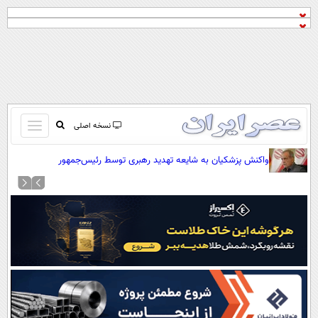
باز
نسخه اصلی
و
صفحه اول
واکنش پزشکیان به شایعه تهدید رهبری توسط رئیس‌جمهور
بسته
تماس با ما
کردن
آرشیو
منو
جستجو
نظرسنجی
آب و هوا
اوقات شرعی
پیوند ها
سواد زندگی