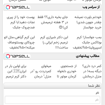
فروش آن،
موثر(تخفیف تا
میلیاردر شد.
کنید!
از سراسر وب
ساده، بی واسطه
امشب)
آموزش رایگان
◗پرسش‌نامه◖
و مستقیم
خودتم باورت نمیشه
جای بخیه داری؟؟ فقط
پوست خود را از پیری
چقدر جوون شدی!
در 3 هفته ترمیمش
نجات دهید!با کرم
خرید جوانساز
کن!😍
ضدچروک جلبک
اسپیرولینا با تخفیف
بمب جوانساز! کرم
این دکتر شیرازی کرم
این کرم گیاهی،مثل اتو
ویژه
بوتاکس جلبک
ترمیم زخم ایرانی را
چروکای پوستتوصاف
اسپیرولینا50%تخفیف
ساخت!!!
میکنه!50%تخفیف
مطالب پیشنهادی
کمر درد داری؟
از جستجوی
میخوای
برای اولین بار در
دیگه بسه! در
خودری دلخواه
کمردردت رو "در
ایران🇮🇷 این
منزل درمانش
کرمان موتور تا
منزل" درمان
دکتر کرم ترمیم
کن
فروش آن،
کنی؟ (◂فیلم +
کننده 23 روزه
نظر شما
(◀پرسش‌نامه)
ساده، بی واسطه
◂پرسش‌نامه)
ساخت!
و مستقیم
نام