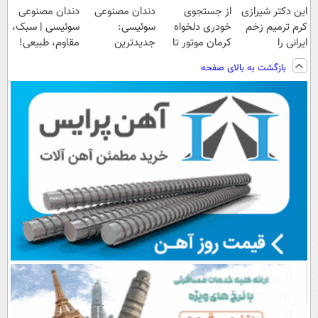
این دکتر شیرازی
از جستجوی
دندان مصنوعی
دندان مصنوعی
کرم ترمیم زخم
خودری دلخواه
سوئیسی:
سوئیسی | سبک،
ایرانی را
کرمان موتور تا
جدیدترین
مقاوم، طبیعی!
ساخت!!!
فروش آن،
فناوری اروپا،
ویزیت
بازگشت به بالای صفحه
ساده، بی واسطه
سبک و مقاوم |
رایگان+پرداخت
و مستقیم
پرداخت قسطی
اقساطی😍