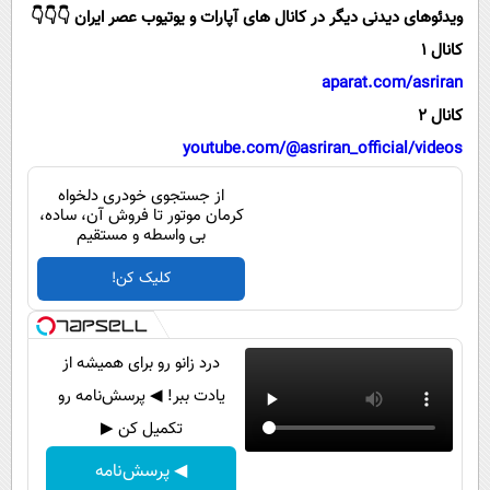
پیامک
سرگرمی
ویدئوهای دیدنی دیگر در کانال های آپارات و یوتیوب عصر ایران 👇👇👇
روانشناسی
کانال 1
فناوری
aparat.com/asriran
آشپزی
گوناگون
کانال 2
دانلود
حوادث
youtube.com/@asriran_official/videos
محیط زیست
از جستجوی خودری دلخواه
سلامت
کرمان موتور تا فروش آن، ساده،
بی واسطه و مستقیم
فرهنگی
کلیک کن!
بین الملل
اجتماعی
درد زانو رو برای همیشه از
حیات وحش
یادت ببر! ◀ پرسش‌نامه رو
سیاست خارجی
تکمیل کن ▶
◀ پرسش‌نامه