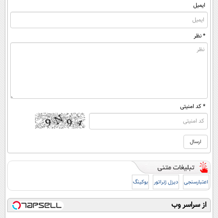
ایمیل
* نظر
* کد امنیتی
اعتبارسنجی
دیزل ژنراتور
بوکینگ
از سراسر وب