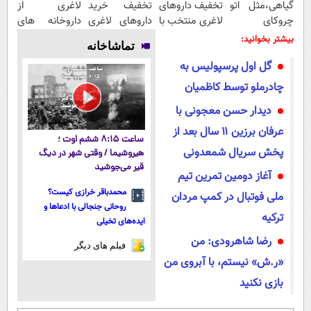
گیاهی،مثل اتو
تخفیف داروهای
تخفیف خرید
لاغری از
چروکای
لاغری منتخب با
داروهای لاغری
داروخانه های
پوستتوصاف
ارسال از
با ارسال از
اطرافت، ارسال
بیشتر بخوانید:
تماشاخانه
میکنه!50%تخفیف
داروخانه
داروخانه و پک
فوری همراه با
گل اول پرسپولیس به
نزدیکت
یخ!
پک یخ!
چادرملو توسط کاظمیان
دیدار حسن معجونی با
عرفان برزین ۱۱ سال بعد از
ساعت ۸:۱۵ ششم اوت ؛
پخش سریال شمعدونی
هیروشیما / وقتی شهر در دیگ
قیر می‌جوشید
آغاز دومین تمرین تیم
محمدباقر خرازی کیست؟
ملی فوتبال در کمپ مردان
روحانی جنجالی با ادعاها و
ترکیه
ایده‌های تخیلی
رضا شاهرودی: من
فیلم های دیگر
«ر.ش» نیستم، با آبروی من
بازی نکنید