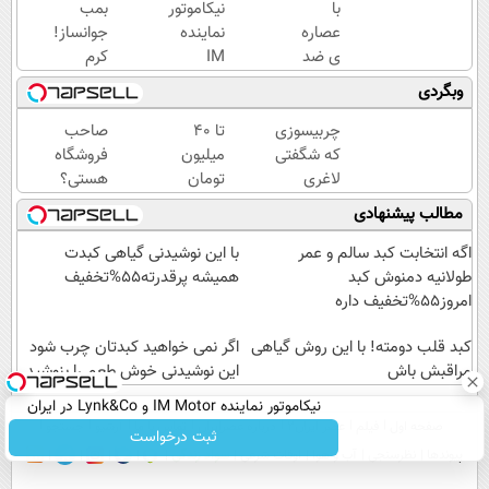
با
نیکاموتور
بمب
عصاره
نماینده
جوانساز!
ی ضد
IM
کرم
پیری
Motor و
بوتاکس
وبگردی
جلبک
Lynk&Co
جلبک
پوستت
در ایران
اسپیرولینا50%تخفیف
چربیسوزی
تا ۴۰
صاحب
همیشه
که شگفتی
میلیون
فروشگاه
جوونه!
لاغری
تومان
هستی؟
آسان را
اعتبار
وام تا ۳
مطالب پیشنهادی
رقم زد!
خرید
میلیارد
قسطی
تومان
اگه انتخابت کبد سالم و عمر
با این نوشیدنی گیاهی کبدت
از
بگیر
طولانیه دمنوش کبد
همیشه پرقدرته55%تخفیف
دیجی
امروز55%تخفیف داره
پی
کبد قلب دومته! با این روش گیاهی
اگر نمی خواهید کبدتان چرب شود
مراقبش باش
این نوشیدنی خوش طعم را بنوشید
نیکاموتور نماینده IM Motor و Lynk&Co در ایران
صفحه اول
فیلم
عصر ایران۲
درباره عصرایران
تماس با ما
آرشیو
جستجو
ثبت درخواست
پیوندها
نظرسنجی
آب و هوا
اوقات شرعی
سواد زندگی