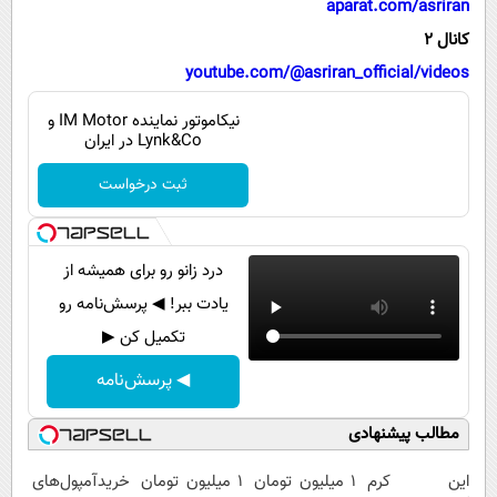
aparat.com/asriran
پیامک
سرگرمی
کانال 2
روانشناسی
فناوری
youtube.com/@asriran_official/videos
آشپزی
گوناگون
نیکاموتور نماینده IM Motor و
دانلود
حوادث
Lynk&Co در ایران
محیط زیست
ثبت درخواست
سلامت
فرهنگی
درد زانو رو برای همیشه از
بین الملل
یادت ببر! ◀ پرسش‌نامه رو
تکمیل کن ▶
اجتماعی
◀ پرسش‌نامه
حیات وحش
سیاست خارجی
مطالب پیشنهادی
این کرم
۱ میلیون تومان
1 میلیون تومان
خریدآمپول‌های