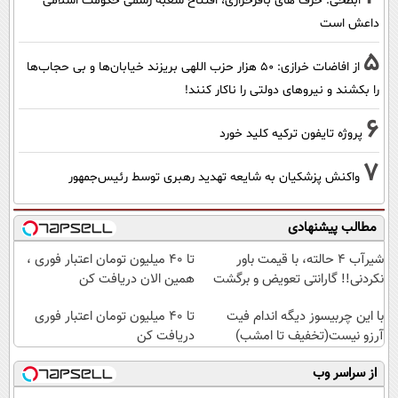
ابطحی: حرف های باقرخرازی، افتتاح شعبه رسمی حکومت اسلامی
داعش است
5
از افاضات خرازی: ۵۰ هزار حزب اللهی بریزند خیابان‌ها و بی حجاب‌ها
را بکشند و نیرو‌های دولتی را ناکار کنند!
6
پروژه تایفون ترکیه کلید خورد
7
واکنش پزشکیان به شایعه تهدید رهبری توسط رئیس‌جمهور
مطالب پیشنهادی
شیر‌آب ۴ حالته، با قیمت باور
تا 40 میلیون تومان اعتبار فوری ،
نکردنی!! گارانتی تعویض و برگشت
همین الان دریافت کن
با این چربیسوز دیگه اندام فیت
تا 40 میلیون تومان اعتبار فوری
آرزو نیست(تخفیف تا امشب)
دریافت کن
از سراسر وب