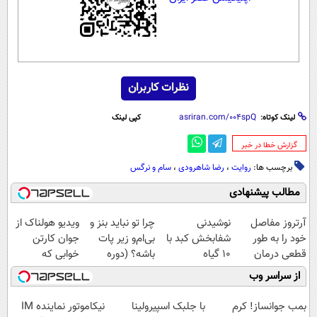
نظرات کاربران
لینک کوتاه:
کپی لینک
‌گزارش خطا در خبر
برچسب ها:
روایت
،
رضا شاهرودی
،
سام و نرگس
مطالب پیشنهادی
آرتروز مفاصل
نوشیدنی
چرا تو نباید بنز و
ویدیو هولناک از
خود را به طور
شفابخش کبد با
بی‌ام‌و زیر پات
جوان کارتن
قطعی درمان
10 گیاه
باشه؟ (دوره
خوابی که
کنید!
موثر(تخفیف تا
رایگان درآمد
میلیاردر شد.
از سراسر وب
◗پرسش‌نامه◖
امشب)
میلیاردی)
آموزش رایگان
بمب جوانساز! کرم
با جلبک اسپیرولینا
نیکاموتور نماینده IM