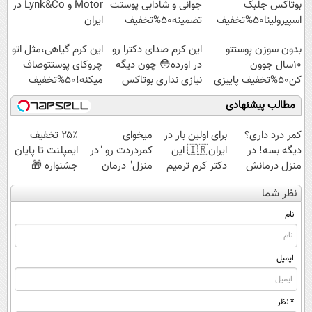
بوتاکس جلبک
جوانی و شادابی پوستت
Motor و Lynk&Co در
اسپیرولینا50%تخفیف
تضمینه50%تخفیف
ایران
بدون سوزن پوستتو
این کرم صدای دکترا رو
این کرم گیاهی،مثل اتو
10سال جوون
در اورده😳 چون دیگه
چروکای پوستتوصاف
کن50%تخفیف پاییزی
نیازی نداری بوتاکس
میکنه!50%تخفیف
کنی!!!
مطالب پیشنهادی
کمر درد داری؟
برای اولین بار در
میخوای
۲۵٪ تخفیف
دیگه بسه! در
ایران🇮🇷 این
کمردردت رو "در
ایمپلنت تا پایان
منزل درمانش
دکتر کرم ترمیم
منزل" درمان
جشنواره 🎁
کن
کننده 23 روزه
کنی؟ (◂فیلم +
نظر شما
(◀پرسش‌نامه)
ساخت!
◂پرسش‌نامه)
نام
ایمیل
* نظر