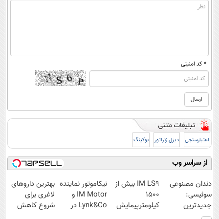
* کد امنیتی
اعتبارسنجی
دیزل ژنراتور
بوکینگ
از سراسر وب
دندان مصنوعی
IM LS9 بیش از
نیکاموتور نماینده
بهترین داروهای
سوئیسی:
1500
IM Motor و
لاغری برای
جدیدترین
کیلومترپیمایش
Lynk&Co در
شروع کاهش
فناوری اروپا،
با یکبار شارژ
ایران
وزن، ارسال از