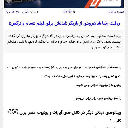
سیاسی
اقتصاد
فیلم
»
ورزش
کد
۱۱۶۴۰۷۶
انتشار:
۰۹:۵۶ - ۲۹-۰۲-۱۴۰۵
جامعه
اقتصادی
روایت رضا شاهرودی از بازیگر شدنش برای فیلم «سام و نرگس»
ورزشی
اجتماعی
خودرو
پیشکسوت محبوب تیم فوتبال پرسپولیس تهران در گفت‌و‌گو با بهروز رهبری فرد گفت:
بین الملل
پیشنهاد‌های بازیگری داشتم؛ برای فیلم «سام و نرگس» توافق کردیم، با نقش مقابلم
حوادث
عکس هم گرفتیم ولی...
فرهنگ و هنر
سیاست خارجی
سلامت
علم و دانش
یک برش دانایی
به استحضار همراهان فرهیخته عصر ایران می رسانیم به دلیل محدودیت های اینترنت در ایران ، تا
قرآن
فناوری و It
محیط زیست
عادی شدن وضعیت ، ویدئوها در خارج کشور قابل مشاهده نیستند.
گوناگون
علمی
سفر و تفریح
پوزش ما را بپذیرید؛ قدرتان را می دانیم.
فیلم
سرگرمی
اخبار کریپتو
به امید روزهای خوب برای ایران عزیزمان.
عصر ایران 2
اقتصاد
باشگاه مغز
آموزش زبان
خواندنی ها و دیدنی ها
ورزش
مجله تصویری سلاح
ویدئوهای دیدنی دیگر در کانال های آپارات و یوتیوب عصر ایران 👇👇👇
داستان کوتاه
سیاست
کانال 1