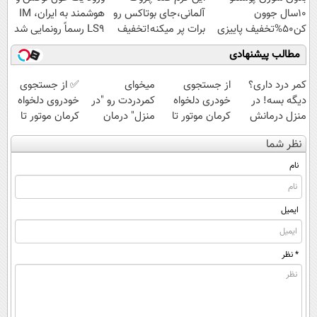
10سال جوون
آلمانی،جای بوتاکس رو
هوشمند به ایران، IM
کن50%تخفیف پاییزی
برات پر میکنه!تخفیف
LS9 رسماً رونمایی شد
تا امشب
مطالب پیشنهادی
کمر درد داری؟
از جستجوی
میخوای
✅ از جستجوی
دیگه بسه! در
خودری دلخواه
کمردردت رو "در
خودروی دلخواه
منزل درمانش
کرمان موتور تا
منزل" درمان
کرمان موتور تا
کن
فروش آن،
کنی؟ (◂فیلم +
فروش ساده، بی
نظر شما
(◀پرسش‌نامه)
ساده، بی واسطه
◂پرسش‌نامه)
واسطه و
و مستقیم
مستقیم
نام
ایمیل
* نظر