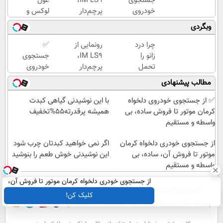
جستجوی
IM LS9،
غول
خودروی
پرچم‌دار
لوکس و
دلخواه
فوق‌لوکس
هوشمند
وبگردی
کرمان
EREV
به ایران،
موتور 👈
وارد بازار
IM LS9
چرا درد
رونمایی از
✅
فروش
ایران شد
رسماً
زانو را
IM LS9،
جستجوی
ساده، بی
رونمایی
تحمل
پرچم‌دار
خودروی
واسطه و
شد
می‌کنی؟
فوق‌لوکس
دلخواه
مطالب پیشنهادی
مستقیم
خیلی
EREV
کرمان
ساده
وارد بازار
موتور 👈
✅ از جستجوی خودروی دلخواه
با این نوشیدنی گیاهی کبدت
درمنزل
ایران شد
فروش
کرمان موتور تا فروش ساده، بی
همیشه پرقدرته55%تخفیف
درمانش
ساده، بی
واسطه و مستقیم
کن
واسطه و
از جستجوی خودری دلخواه کرمان
مستقیم
اگر نمی خواهید کبدتان چرب شود
موتور تا فروش آن، ساده، بی
این نوشیدنی خوش طعم را بنوشید
واسطه و مستقیم
از جستجوی خودری دلخواه کرمان موتور تا فروش آن،
صفحه اول
فیلم
عصر ایران۲
درباره عصرایران
تماس با ما
آرشیو
جستجو
ساده، بی واسطه و مستقیم
کلیک کن!
پیوندها
نظرسنجی
آب و هوا
اوقات شرعی
سواد زندگی