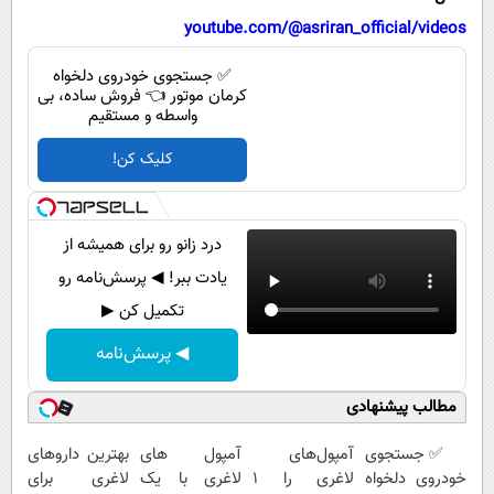
پیامک
سرگرمی
youtube.com/@asriran_official/videos
روانشناسی
فناوری
✅ جستجوی خودروی دلخواه
آشپزی
گوناگون
کرمان موتور 👈 فروش ساده، بی
واسطه و مستقیم
دانلود
حوادث
کلیک کن!
محیط زیست
سلامت
درد زانو رو برای همیشه از
فرهنگی
یادت ببر! ◀ پرسش‌نامه رو
بین الملل
تکمیل کن ▶
اجتماعی
◀ پرسش‌نامه
حیات وحش
مطالب پیشنهادی
سیاست خارجی
✅ جستجوی
آمپول‌های
آمپول های
بهترین داروهای
خودروی دلخواه
لاغری را ۱
لاغری با یک
لاغری برای