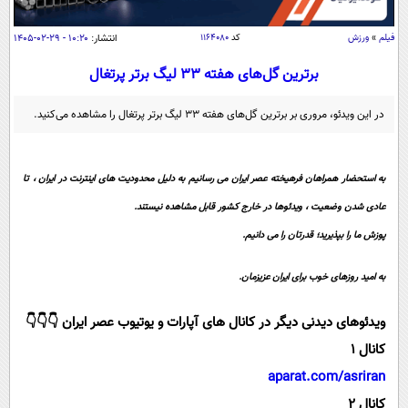
سیاسی
اقتصاد
فیلم
»
ورزش
کد
۱۱۶۴۰۸۰
انتشار:
۱۰:۲۰ - ۲۹-۰۲-۱۴۰۵
جامعه
اقتصادی
برترین گل‌های هفته ۳۳ لیگ برتر پرتغال
ورزشی
اجتماعی
خودرو
در این ویدئو، مروری بر برترین گل‌های هفته ۳۳ لیگ برتر پرتغال را مشاهده می‌کنید.
بین الملل
حوادث
فرهنگ و هنر
سیاست خارجی
سلامت
به استحضار همراهان فرهیخته عصر ایران می رسانیم به دلیل محدودیت های اینترنت در ایران ، تا
علم و دانش
یک برش دانایی
عادی شدن وضعیت ، ویدئوها در خارج کشور قابل مشاهده نیستند.
قرآن
فناوری و It
محیط زیست
پوزش ما را بپذیرید؛ قدرتان را می دانیم.
گوناگون
علمی
سفر و تفریح
به امید روزهای خوب برای ایران عزیزمان.
فیلم
سرگرمی
اخبار کریپتو
عصر ایران 2
اقتصاد
باشگاه مغز
ویدئوهای دیدنی دیگر در کانال های آپارات و یوتیوب عصر ایران 👇👇👇
آموزش زبان
خواندنی ها و دیدنی ها
کانال 1
ورزش
مجله تصویری سلاح
aparat.com/asriran
داستان کوتاه
سیاست
کانال 2