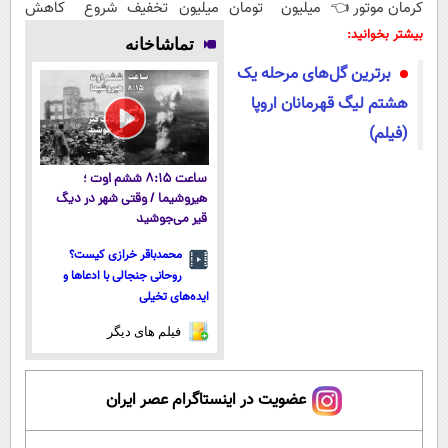
کرمان موتور 👈
میلیون تومان
میلیون تخفیف
شروع کاهش
فروش ساده،
ارزان‌تر از
| ارسال از
وزن، ارسال از
بیشتر بخوانید:
تماشاخانه
بی واسطه و
همه‌جا بخر!
داروخانه های
داروخانه های
برترین گل‌های مرحله یک
مستقیم
معتبر
نزدیکت!
هشتم لیگ قهرمانان اروپا
(فیلم)
ساعت ۸:۱۵ ششم اوت ؛
هیروشیما / وقتی شهر در دیگ
قیر می‌جوشید
محمدباقر خرازی کیست؟
روحانی جنجالی با ادعاها و
ایده‌های تخیلی
فیلم های دیگر
عضویت در اینستاگرام عصر ایران