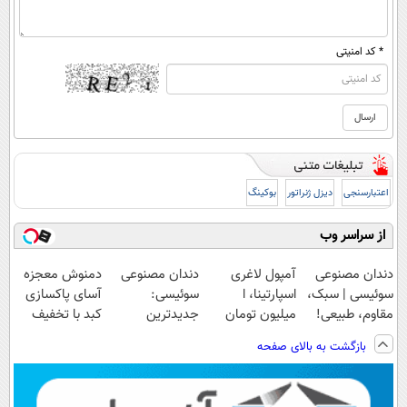
* کد امنیتی
اعتبارسنجی
دیزل ژنراتور
بوکینگ
از سراسر وب
دندان مصنوعی
آمپول لاغری
دندان مصنوعی
دمنوش معجزه
سوئیسی | سبک،
اسپارتینا، ا
سوئیسی:
آسای پاکسازی
مقاوم، طبیعی!
میلیون تومان
جدیدترین
کبد با تخفیف
ویزیت
ارزان‌تر از
فناوری اروپا،
ویژه
بازگشت به بالای صفحه
رایگان+پرداخت
همه‌جا!
سبک و مقاوم |
اقساطی😍
پرداخت قسطی