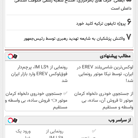
ابطحی: حرف های باقرخرازی، افتتاح شعبه رسمی حکومت اسلامی
داعش است
6
پروژه تایفون ترکیه کلید خورد
7
واکنش پزشکیان به شایعه تهدید رهبری توسط رئیس‌جمهور
مطالب پیشنهادی
لوکس‌ترین شاسی‌بلند EREV در
رونمایی از IM LS9، پرچم‌دار
ایران، توسط نیکا موتور رونمایی
فوق‌لوکس EREV وارد بازار ایران
شد!
شد
از جستجوی خودری دلخواه کرمان
✅ جستجوی خودروی دلخواه کرمان
موتور تا فروش آن، ساده، بی
موتور 👈 فروش ساده، بی واسطه و
واسطه و مستقیم
مستقیم
از سراسر وب
✅
رونمایی از
ورود یک