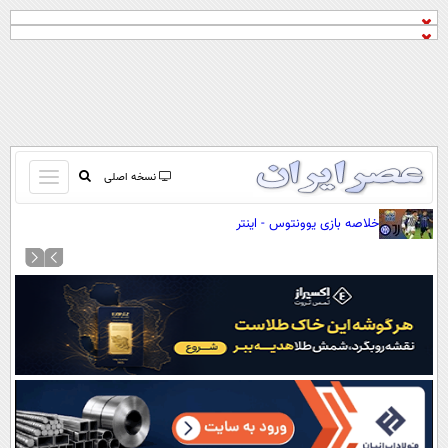
باز
نسخه اصلی
و
صفحه اول
خلاصه بازی یوونتوس - اینتر
بسته
تماس با ما
کردن
آرشیو
منو
جستجو
نظرسنجی
آب و هوا
اوقات شرعی
پیوند ها
سواد زندگی