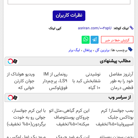
نظرات کاربران
لینک کوتاه:
کپی لینک
‌گزارش خطا در خبر
برچسب ها:
برترین گل‌
،
پرتغال
،
لیگ برتر
مطالب پیشنهادی
آرتروز مفاصل
نوشیدنی
رونمایی از IM
ویدیو هولناک از
خود را به طور
شفابخش کبد با
LS9، پرچم‌دار
جوان کارتن
قطعی درمان
10 گیاه
فوق‌لوکس
خوابی که
کنید!
موثر(تخفیف تا
EREV وارد بازار
میلیاردر شد.
از سراسر وب
◗پرسش‌نامه◖
امشب)
ایران شد
آموزش رایگان
بمب جوانساز! کرم
این کرم گیاهی،مثل اتو
با این کرم جوانساز،
بوتاکس جلبک
چروکای پوستتوصاف
جوانی رو به خودت
اسپیرولینا50%تخفیف
میکنه!50%تخفیف
برگردون(50% تخفیف)
بدون سوزن پوستتو
این کرم ضد چروک
ورود یک غول لوکس و