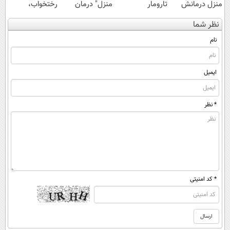
منزل درمانش
تارومار
منزل" درمان
رختخواب،
کن
ازبین‌برنده انواع
کنی؟ (◂فیلم +
مناسب برای
نظر شما
(◀پرسش‌نامه)
عنکبوت
◂پرسش‌نامه)
مقابله با انواع
ساس
نام
ایمیل
* نظر
* کد امنیتی