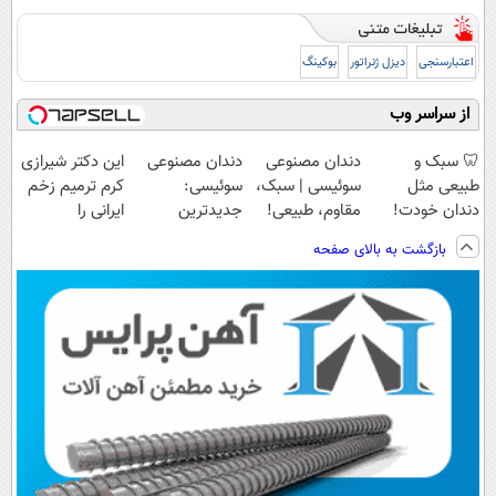
اعتبارسنجی
دیزل ژنراتور
بوکینگ
از سراسر وب
🦷 سبک و
دندان مصنوعی
دندان مصنوعی
این دکتر شیرازی
طبیعی مثل
سوئیسی | سبک،
سوئیسی:
کرم ترمیم زخم
دندان خودت!
مقاوم، طبیعی!
جدیدترین
ایرانی را
نصب آسان و
ویزیت
فناوری اروپا،
ساخت!!!
بازگشت به بالای صفحه
پرداخت اقساطی
رایگان+پرداخت
سبک و مقاوم |
💳 📍 تهران
اقساطی😍
پرداخت قسطی