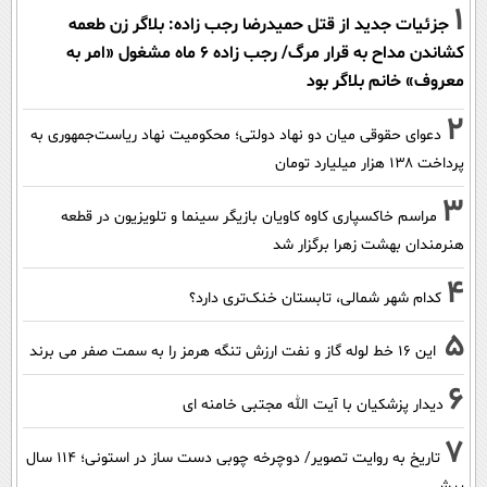
1
جزئیات جدید از قتل حمیدرضا رجب زاده: بلاگر زن طعمه
کشاندن مداح به قرار مرگ/ رجب زاده 6 ماه مشغول «امر به
معروف» خانم بلاگر بود
2
دعوای حقوقی میان دو نهاد دولتی؛ محکومیت نهاد ریاست‌جمهوری به
پرداخت ۱۳۸ هزار میلیارد تومان
3
مراسم خاکسپاری کاوه کاویان بازیگر سینما و تلویزیون در قطعه
هنرمندان بهشت زهرا برگزار شد
4
کدام شهر شمالی، تابستان خنک‌تری دارد؟
5
این 16 خط لوله گاز و نفت ارزش تنگه هرمز را به سمت صفر می برند
6
دیدار پزشکیان با آیت الله مجتبی خامنه ای
7
تاریخ به روایت تصویر/ دوچرخه چوبی دست ساز در استونی؛ 114 سال
پیش