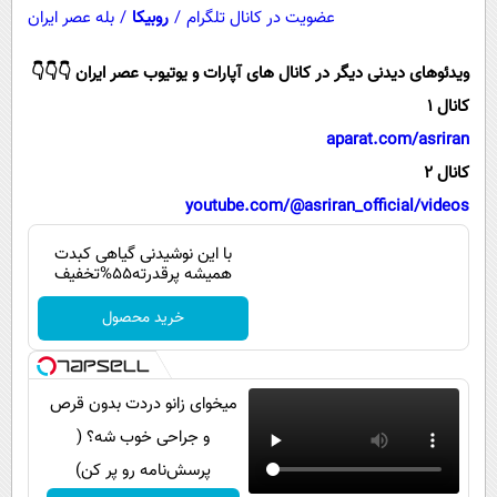
پیامک
سرگرمی
عضویت در کانال تلگرام
/
روبیکا
/
بله عصر ایران
روانشناسی
فناوری
ویدئوهای دیدنی دیگر در کانال های آپارات و یوتیوب عصر ایران 👇👇👇
آشپزی
گوناگون
کانال 1
دانلود
حوادث
aparat.com/asriran
کانال 2
محیط زیست
youtube.com/@asriran_official/videos
سلامت
با این نوشیدنی گیاهی کبدت
فرهنگی
همیشه پرقدرته55%تخفیف
بین الملل
خرید محصول
اجتماعی
حیات وحش
میخوای زانو دردت بدون قرص
سیاست خارجی
و جراحی خوب شه؟ (
پرسش‌نامه رو پر کن)