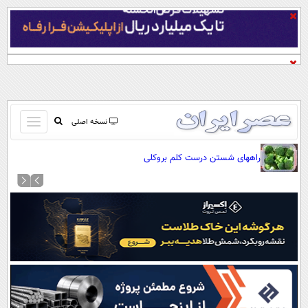
باز
نسخه اصلی
و
صفحه اول
راههای شستن درست کلم بروکلی
بسته
تماس با ما
کردن
آرشیو
منو
جستجو
نظرسنجی
آب و هوا
اوقات شرعی
پیوند ها
سواد زندگی