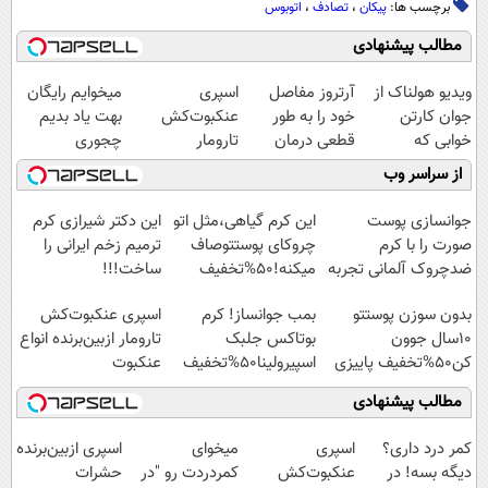
برچسب ها:
پیکان
،
تصادف
،
اتوبوس
مطالب پیشنهادی
ویدیو هولناک از
آرتروز مفاصل
اسپری
میخوایم رایگان
جوان کارتن
خود را به طور
عنکبوت‌‌کش
بهت یاد بدیم
خوابی که
قطعی درمان
تارومار
چجوری
میلیاردر شد.
کنید!
ازبین‌برنده انواع
پولدارشی! باور
از سراسر وب
آموزش رایگان
◗پرسش‌نامه◖
عنکبوت
نداری امتحانش
مجانیه
جوانسازی پوست
این کرم گیاهی،مثل اتو
این دکتر شیرازی کرم
صورت را با کرم
چروکای پوستتوصاف
ترمیم زخم ایرانی را
ضدچروک آلمانی تجربه
میکنه!50%تخفیف
ساخت!!!
کنید!
بدون سوزن پوستتو
بمب جوانساز! کرم
اسپری عنکبوت‌‌کش
10سال جوون
بوتاکس جلبک
تارومار ازبین‌برنده انواع
کن50%تخفیف پاییزی
اسپیرولینا50%تخفیف
عنکبوت
مطالب پیشنهادی
کمر درد داری؟
اسپری
میخوای
اسپری ازبین‌برنده
دیگه بسه! در
عنکبوت‌‌کش
کمردردت رو "در
حشرات