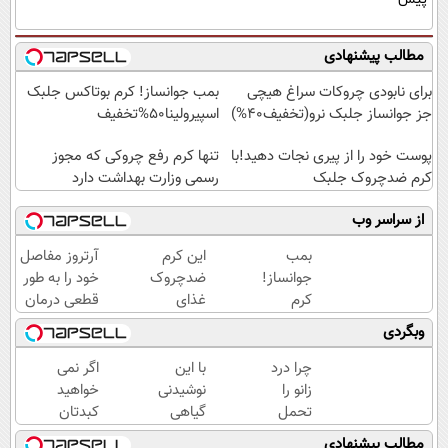
مطالب پیشنهادی
برای نابودی چروکات سراغ هیچی
بمب جوانساز! کرم بوتاکس جلبک
جز جوانساز جلبک نرو(تخفیف40%)
اسپیرولینا50%تخفیف
پوست خود را از پیری نجات دهید!با
تنها کرم رفع چروکی که مجوز
کرم ضدچروک جلبک
رسمی وزارت بهداشت دارد
از سراسر وب
بمب
این کرم
آرتروز مفاصل
جوانساز!
ضدچروک
خود را به طور
کرم
غذای
قطعی درمان
بوتاکس
پوستت
کنید!
وبگردی
جلبک
رو تامین
◗پرسش‌نامه◖
اسپیرولینا50%تخفیف
میکنه
چرا درد
با این
اگر نمی
(خرید با
زانو را
نوشیدنی
خواهید
40%تخفیف)
تحمل
گیاهی
کبدتان
می‌کنی؟
سلامتی
چرب
مطالب پیشنهادی