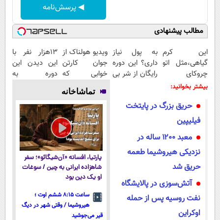
◀ پرسش‌نامه
مطالب پیشنهادی
این کرم
به پول نیاز
ویدیو هولناک از
13هزار نفر با
گیاهی،مثل اتو
داری؟ این دوره
جوان کارتن
این دیدن این
چروکای
رایگان از شر بی
خوابی که
دوره به
پوستتوصاف
پولی خلاصت
میلیاردر شد.
آرزوهاشون
بیشتر بخوانید:
تماشاخانه
میکنه!50%تخفیف
میکنه
آموزش رایگان
رسیدن |
حریق بزرگ در پایتخت
ثبت‌‌نام رایگان
فیلیپین
معبد ۱۲۰۰ ساله در
نزدیکی هیروشیما طعمه
پارتیا، افسانه «آن‌شیگائو»؛ سفر
حریق شد
شاهزاده ایرانی به چین / سوغات
او یک دین بود
آتش‌سوزی در پالایشگاه
ساعت ۸:۱۵ ششم اوت ؛
نفت روسیه پس از حمله
هیروشیما / وقتی شهر در دیگ
اوکراین
قیر می‌جوشید