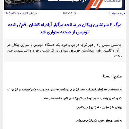
سیاسی
اقتصاد
فیلم
»
حوادث
کد
۱۱۶۴۰۹۵
انتشار:
۱۱:۲۴ - ۲۹-۰۲-۱۴۰۵
جامعه
اقتصادی
مرگ ۲ سرنشین پیکان در سانحه مرگبار آزادراه کاشان ـ قم/ راننده
ورزشی
اتوبوس از صحنه متواری شد
اجتماعی
خودرو
بین الملل
حوادث
جانشین پلیس راه راهور فراجا:در پی برخورد یک دستگاه اتوبوس با سواری پیکان در
آزادراه کاشان ـ قم، سرنشینان خودروی سواری در اثر شدت برخورد و آتش‌سوزی جان
فرهنگ و هنر
سیاست خارجی
سلامت
باختند.
علم و دانش
یک برش دانایی
قرآن
فناوری و It
محیط زیست
منبع: ایسنا
گوناگون
علمی
سفر و تفریح
فیلم
به استحضار همراهان فرهیخته عصر ایران می رسانیم به دلیل محدودیت های اینترنت در ایران ، تا
سرگرمی
اخبار کریپتو
عادی شدن وضعیت ، ویدئوها در خارج کشور قابل مشاهده نیستند.
عصر ایران 2
اقتصاد
باشگاه مغز
پوزش ما را بپذیرید؛ قدرتان را می دانیم.
آموزش زبان
خواندنی ها و دیدنی ها
ورزش
مجله تصویری سلاح
داستان کوتاه
به امید روزهای خوب برای ایران عزیزمان.
سیاست