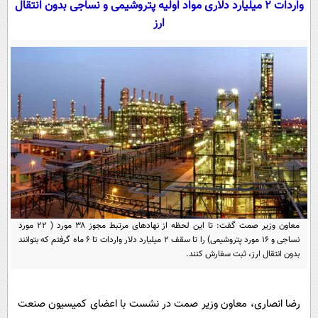
واردات ۲ میلیارد دلاری مواد اولیه پتروشیمی و نساجی بدون انتقال
سیاسی
ارز
اقتصاد
جامعه
اقتصادی
ورزشی
اجتماعی
خودرو
بین الملل
حوادث
فرهنگ و هنر
سیاست خارجی
سلامت
علم و دانش
یک برش دانایی
قرآن
فناوری و It
محیط زیست
گوناگون
علمی
سفر و تفریح
فیلم
سرگرمی
معاون وزیر صمت گفت: تا این لحظه از نهادهای مرتبط مجوز ۳۸ مورد ( ۲۲ مورد
اخبار کریپتو
نساجی و ۱۶ مورد پتروشیمی) را تا سقف ۲ میلیارد دلار واردات تا ۶ ماه گرفتم که بتوانند
عصر ایران 2
اقتصاد
باشگاه مغز
بدون انتقال ارز، ثبت سفارش کنند.
آموزش زبان
خواندنی ها و دیدنی ها
ورزش
مجله تصویری سلاح
داستان کوتاه
سیاست
رضا انصاری، معاون وزیر صمت در نشست با اعضای کمیسیون صنعت