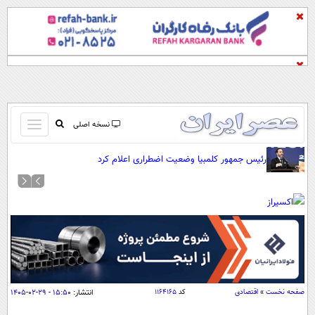
باز
نسخه اصلی
و
صفحه اول
رئیس جمهور کلمبیا وضعیت اضطراری اعلام کرد
بسته
تماس با ما
کردن
آرشیو
منو
جستجو
نظرسنجی
آب و هوا
اوقات شرعی
پیوند ها
صفحه نخست
»
اقتصادی
کد
۱۱۶۴۱۶۵
انتشار:
۱۵:۵۰ - ۲۹-۰۲-۱۴۰۵
سواد زندگی