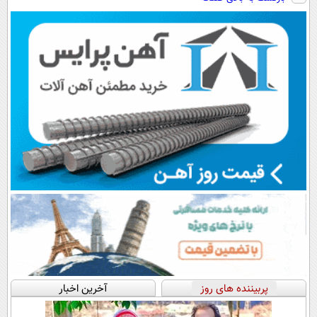
پرداخت اقساطی
رایگان+پرداخت
سبک و مقاوم |
💳 📍 تهران
اقساطی😍
پرداخت قسطی
پربیننده های روز
آخرین اخبار