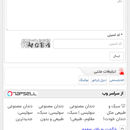
* کد امنیتی
اعتبارسنجی
دیزل ژنراتور
بوکینگ
از سراسر وب
🦷 سبک و
دندان مصنوعی
دندان مصنوعی
دندان مصنوعی
طبیعی مثل
سوئیسی | سبک،
سوئیسی: سبک،
سوئیسی:
دندان خودت!
مقاوم، طبیعی!
طبیعی و بدون
جدیدترین
نصب آسان و
ویزیت
لقی | 📍تهران
فناوری اروپا،
بازگشت به بالای صفحه