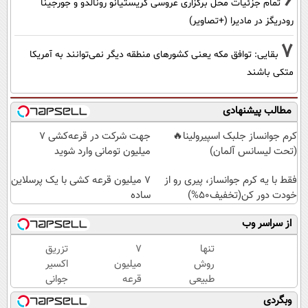
6
تمام جزئیات محل برگزاری عروسی کریستیانو رونالدو و جورجینا
رودریگز در مادیرا (+تصاویر)
7
بقایی: توافق مکه یعنی کشورهای منطقه دیگر نمی‌توانند به آمریکا
متکی باشند
مطالب پیشنهادی
کرم جوانساز جلبک اسپیرولینا🔥
جهت شرکت در قرعه‌کشی ۷
(تحت لیسانس آلمان)
میلیون تومانی وارد شوید
فقط با یه کرم جوانساز، پیری رو از
7 میلیون قرعه کشی با یک پرسلاین
خودت دور کن(تخفیف50%)
ساده
از سراسر وب
تنها
7
تزریق
روش
میلیون
اکسیر
طبیعی
قرعه
جوانی
که
کشی با
به
وبگردی