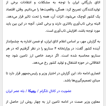
پیامک
اتاق بازرگانی ایران با توجه به مشکلات و انتقادات برخی از
سرگرمی
تولیدکنندگان تصریح کرد: همگی، واقعیت‌ها را می‌دانیم. وقتی اقتصاد
روانشناسی
فناوری
یک کشور کوچک می‌شود، اثرات آن، همه را تحت تاثیر قرار می‌دهد.
آشپزی
گوناگون
البته برخی تاب‌آوری بالاتری دارند و برخی کمتر، آنچه در این بین باید
دانلود
حوادث
مورد توجه باشد، افزایش تاب‌آوری است.
محیط زیست
به گزارش مهر، بر اساس اعلام اتاق ایران، او ضمن اشاره به چشم‌انداز
سلامت
آینده کشور گفت: در وزارتخانه ۴ سناریو را در نظر گرفتیم که در هر
فرهنگی
سناریو محاسبه شده است. اگر درصد خاصی ارز تامین شود چه
اتفاقاتی در حوزه اشتغال و تولید کشور رخ می‌دهد.
بین الملل
اجتماعی
انصاری ادامه داد: این گزارش در اختیار وزیر و رئیس‌جمهور قرار دارد تا
مبنای تصمیم‌گیری‌ها باشد.
حیات وحش
سیاست خارجی
عضویت در کانال تلگرام
/
روبیکا
/
بله عصر ایران
معاون وزیر صمت در ادامه تامین ارز به چهار روش ارز حاصل از