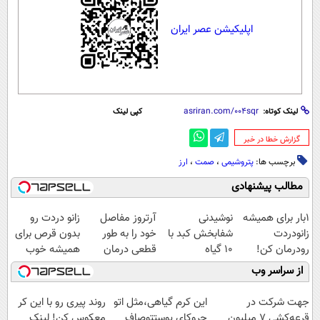
اپلیکیشن عصر ایران
لینک کوتاه:
کپی لینک
‌گزارش خطا در خبر
برچسب ها:
پتروشیمی
،
صمت
،
ارز
مطالب پیشنهادی
1بار برای همیشه
نوشیدنی
آرتروز مفاصل
زانو دردت رو
زانودردت
شفابخش کبد با
خود را به طور
بدون قرص برای
رودرمان کن!
10 گیاه
قطعی درمان
همیشه خوب
(تکنولوژی آلمان)
موثر(تخفیف تا
کنید!
کن! (قدم اول،
از سراسر وب
◂پرسشنامه▸
امشب)
◗پرسش‌نامه◖
پرسش‌نامه)
جهت شرکت در
این کرم گیاهی،مثل اتو
روند پیری رو با این کر
قرعه‌کشی ۷ میلیون
چروکای پوستتوصاف
معکوس کن! لینک