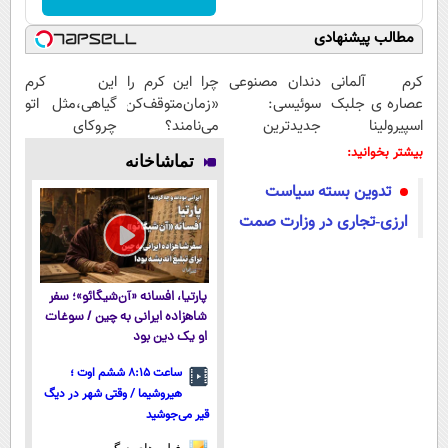
مطالب پیشنهادی
کرم آلمانی
دندان مصنوعی
چرا این کرم را
این کرم
عصاره ی جلبک
سوئیسی:
«زمان‌متوقف‌کن»
گیاهی،مثل اتو
اسپیرولینا
جدیدترین
می‌نامند؟
چروکای
معروف به
فناوری اروپا،
پوستتوصاف
بیشتر بخوانید:
تماشاخانه
اکسیر جوانی!!
سبک و مقاوم |
میکنه!50%تخفیف
تدوین بسته سیاست
پرداخت قسطی
ارزی‑تجاری در وزارت صمت
پارتیا، افسانه «آن‌شیگائو»؛ سفر
شاهزاده ایرانی به چین / سوغات
او یک دین بود
ساعت ۸:۱۵ ششم اوت ؛
هیروشیما / وقتی شهر در دیگ
قیر می‌جوشید