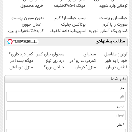
تومانی وارد شوید
میکنه!50%تخفیف
خرید محصول
جوانسازی پوست
بمب جوانساز! کرم
بدون سوزن پوستتو
صورت را با کرم
بوتاکس جلبک
10سال جوون
ضدچروک آلمانی تجربه
اسپیرولینا50%تخفیف
کن50%تخفیف پاییزی
کنید!
مطالب پیشنهادی
آرتروز مفاصل
میخوای
میخوای برای کمر
کمر درد داری؟
خود را به طور
کمردردت رو "در
درد زیر تیغ
دیگه بسه! در
قطعی درمان
منزل" درمان
جراحی بری؟!
منزل درمانش
کنید!
کنی؟ (◂فیلم +
◗پرسش‌نامه رو
کن
نظر شما
◗پرسش‌نامه◖
◂پرسش‌نامه)
پر کن◖
(◀پرسش‌نامه)
نام
ایمیل
* نظر