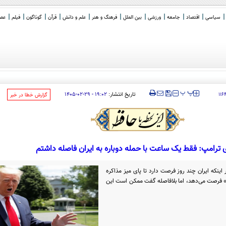
سیاسی
اقتصاد
جامعه
ورزشی
بین الملل
فرهنگ و هنر
علم و دانش
قرآن
گوناگون
فیلم
عصر 
 عمان»: ب
_
‍‍‍ پ
پ
تاریخ انتشار:
۱۹:۰۲ - ۲۹-۰۲-۱۴۰۵
۱۱۶
‌گزارش خطا در خبر
 ترامپ: فقط یک ساعت با حمله دوباره به ایران فاصله داشتم
اینکه ایران چند روز فرصت دارد تا پای میز مذاکره
وز» فرصت می‌دهد، اما بلافاصله گفت ممکن است این