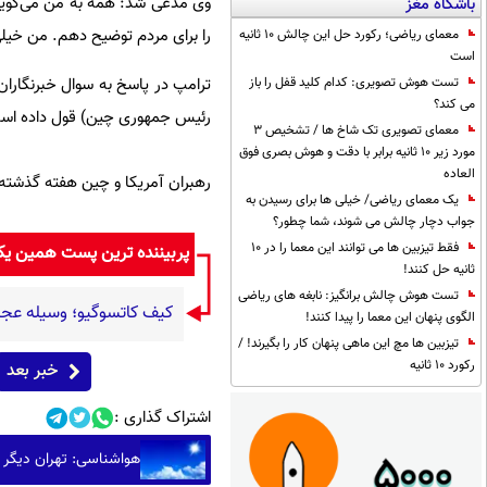
وی مدعی شد: همه به من می‌گوین
باشگاه مغز
را برای مردم توضیح دهم. من خی
معمای ریاضی؛ رکورد حل این چالش 10 ثانیه
است
ترامپ در پاسخ به سوال خبرنگارا
تست هوش تصویری: کدام کلید قفل را باز
می کند؟
رئیس جمهوری چین) قول داده است
معمای تصویری تک شاخ ها / تشخیص 3
مورد زیر 10 ثانیه برابر با دقت و هوش بصری فوق
العاده
رهبران آمریکا و چین هفته گذشته 
یک معمای ریاضی/ خیلی ها برای رسیدن به
جواب دچار چالش می شوند، شما چطور؟
فقط تیزبین ها می توانند این معما را در 10
پربیننده ترین پست همین ی
ثانیه حل کنند!
تست هوش چالش برانگیز: نابغه های ریاضی
کیف کاتسوگیو؛ وسیله عجیب
الگوی پنهان این معما را پیدا کنند!
تیزبین ها مچ این ماهی پنهان کار را بگیرند! /
رکورد 10 ثانیه
خبر بعد
اشتراک گذاری :
هواشناسی: تهران دیگر دمای ۴۰ درجه را تجر