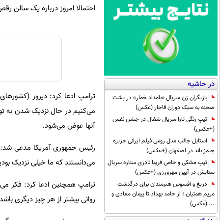
احتمالا امروز درباره یک سالن رق
در حاشیه
ترامپ ادعا کرد: دیروز (کشورها
بازیگران زن سریال «بامداد خمار» در پشت
صحنه به سبک دوران قاجار (عکس)
می‌کنیم در حال نزدیک شدن به توا
تیپ رنگی تارا سریال شغال در جشن نفس
آنها عوض می‌شود.
(+عکس)
استایل جالب مدل روس فیلم ایرانی جزیره
رئیس جمهوری آمریکا مدعی شد: آنه
جیمز باند در اصفهان (+عکس)
می‌دانستند که ما خیلی نزدیک بودی
تیپ مشکی و خاص فریبا نادری ستاره سریال
ستایش در آیین مهرورزی (+عکس)
ترامپ همچنین ادعا کرد: فکر می‌کن
دریغ و افسوس هنرمندان برای درگذشت
مریم همتیان ؛ از حامد بهداد تا پیمان معادی و
روانی بیشتر از هر چیز دیگری باشد.
... (عکس)