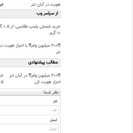
هویت در آبان تتر
فو
از سراسر وب
خرید شمش پ
۱۰ گرم
❗❗200 میلیون وام❗❗ با احراز هویت د
تتر
مطالب پیشنهادی
❗❗200 میلیون وام❗❗ در آبان تتر
خر
احراز هویت کن
۰.۵ گرم تا
نظر شما
نام
ایمیل