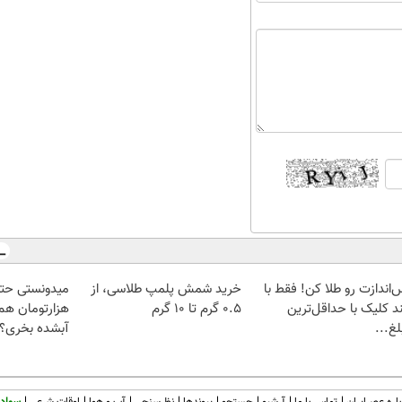
‌اندازت رو طلا کن! فقط با
خرید شمش پلمپ طلاسی، از
د کلیک با حداقل‌ترین
۰.۵ گرم تا ۱۰ گرم
هزارتومان هم 
غ...
آبشده بخری؟
اره عصرایران
تماس با ما
آرشیو
جستجو
پیوندها
نظرسنجی
آب و هوا
اوقات شرعی
سواد 