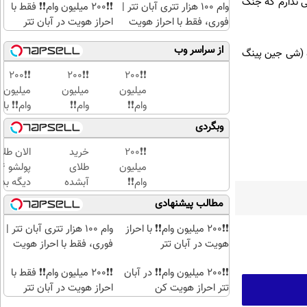
 ندارم که جنگ
وام 100 هزار تتری آبان تتر |
❗❗200 میلیون وام❗❗ فقط با
فوری، فقط با احراز هویت
احراز هویت در آبان تتر
از سراسر وب
و (شی جین پینگ
❗❗200
❗❗200
❗❗200
میلیون
میلیون
میلیون
وام❗❗
وام❗❗
وام❗❗ با
فقط با
در
احراز
وبگردی
احراز
آبان
هویت
هویت
تتر
در
❗❗200
خرید
الان طلا
در
احراز
آبان
میلیون
طلای
آبان
هویت
تتر
وام❗❗
آبشده
دیگه بده
تتر
کن
در
حتی با
سرمایه‌گ
مطالب پیشنهادی
آبان
۱۰۰هزارتومان
طلا با ا
تتر
بی‌بهره
❗❗200 میلیون وام❗❗ با احراز
وام 100 هزار تتری آبان تتر |
احراز
هویت در آبان تتر
فوری، فقط با احراز هویت
هویت
کن
❗❗200 میلیون وام❗❗ در آبان
❗❗200 میلیون وام❗❗ فقط با
تتر احراز هویت کن
احراز هویت در آبان تتر