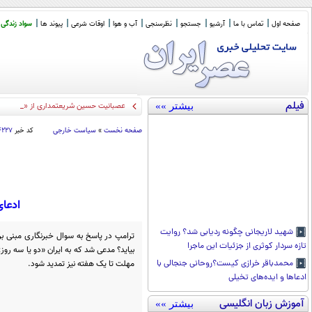
صفحه اول
تماس با ما
آرشیو
جستجو
نظرسنجی
آب و هوا
اوقات شرعی
پیوند ها
سواد زندگی
فیلم
بیشتر »»
عصبانیت حسین شریعتمداری از «تفاهم با
صفحه نخست
»
سیاست خارجی
کد خبر
۴۲۲۷
ادعای
شهید لاریجانی چگونه ردیابی شد؟ روایت
ترامپ در پاسخ به سوال خبرنگاری مبنی بر 
تازه سردار کوثری از جزئیات این ماجرا
بیاید؟ مدعی شد که به ایران «دو یا سه ر
مهلت تا یک هفته نیز تمدید شود.
محمدباقر خرازی کیست؟روحانی جنجالی با
ادعاها و ایده‌های تخیلی
آموزش زبان انگلیسی
بیشتر »»