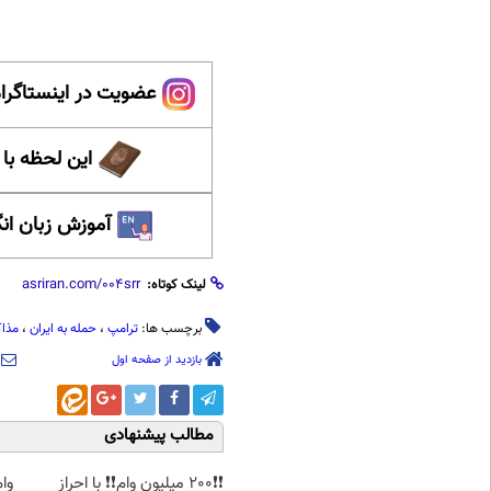
عضویت در اینستاگرام
این لحظه با
آموزش زبان ان
لینک کوتاه:
برچسب ها:
ترامپ
،
حمله به ایران
،
مذاک
بازدید از صفحه اول
مطالب پیشنهادی
❗❗200 میلیون وام❗❗ با احراز