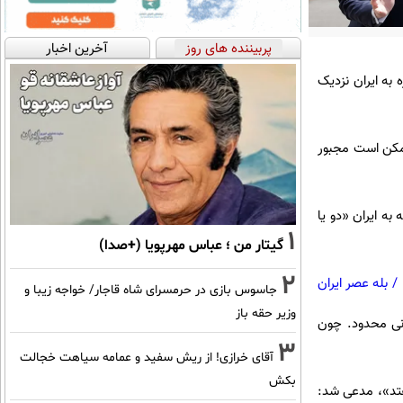
پربیننده های روز
آخرین اخبار
 به ایران نزدیک
«ممکن است مجبور
به ایران «دو یا
1
گیتار من ؛ عباس مهرپویا (+صدا)
2
/
بله عصر ایران
جاسوس بازی در حرمسرای شاه قاجار/ خواجه زیبا و
وزیر حقه باز
نی محدود. چون
3
آقای خرازی! از ریش سفید و عمامه سیاهت خجالت
بکش
یفتد»، مدعی شد: