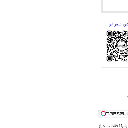
شن عصر ایران
ون وام❗❗ فقط با احراز