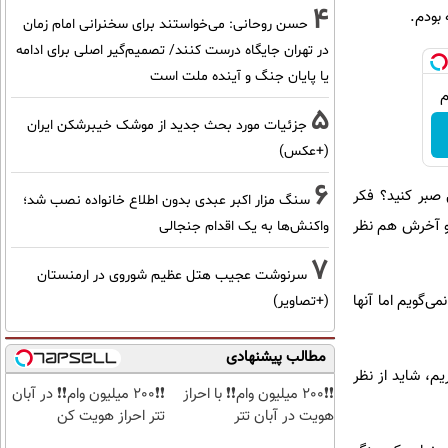
4
بودم.
حسن روحانی: می‌خواستند برای سخنرانی امام زمان
در تهران جایگاه درست کنند/ تصمیم‌گیر اصلی برای ادامه
یا پایان جنگ و آینده ملت است
5
جزئیات مورد بحث جدید از موشک خیبرشکن ایران
(+عکس)
6
صبر کنید؟ فکر
سنگ مزار اکبر عبدی بدون اطلاع خانواده نصب شد؛
 و آخرش هم نظر
واکنش‌ها به یک اقدام جنجالی
7
سرنوشت عجیب هتل عظیم شوروی در ارمنستان
‌گویم اما آنها
(+تصاویر)
مطالب پیشنهادی
یم، شاید از نظر
❗❗200 میلیون وام❗❗ با احراز
❗❗200 میلیون وام❗❗ در آبان
هویت در آبان تتر
تتر احراز هویت کن