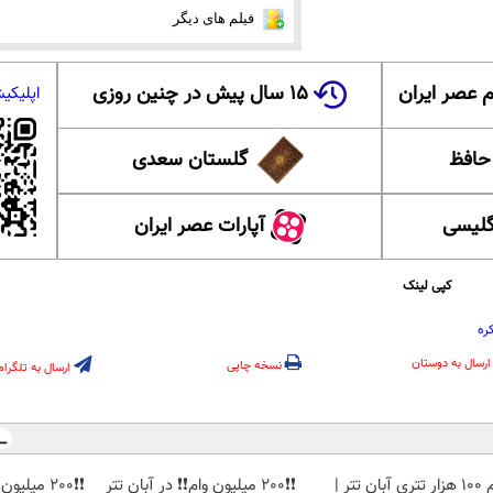
فیلم های دیگر
 عصر ایران
۱۵ سال پیش در چنین روزی
اپلیکی
 حافظ
گلستان سعدی
گلیسی
آپارات عصر ایران
کپی لینک
ره
ارسال به دوستان
نسخه چاپی
ارسال به تلگرام
وام 100 هزار تتری آبان تتر |
❗❗200 میلیون وام❗❗ در آبان تتر
❗❗200 میلی