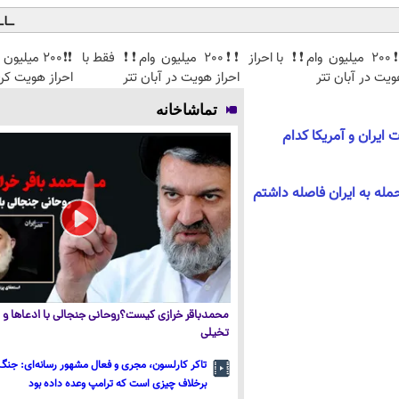
❗❗200 میلیون وام❗❗ با احراز
❗❗200 میلیون وام❗❗ فقط با
❗❗200 میلیو
یت در آبان تتر
احراز هویت در آبان تتر
احراز هویت کن
تماشاخانه
ایران و آمریکا کدام
له به ایران فاصله داشتم
محمدباقر خرازی کیست؟روحانی جنجالی با ادعاها و ا
تخیلی
تاکر کارلسون، مجری و فعال مشهور رسانه‌ای: جنگ 
برخلاف چیزی است که ترامپ وعده داده بود