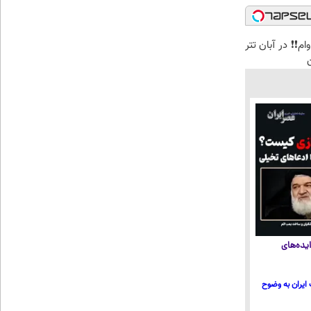
ن وام❗❗ در آبان تتر
یده‌های
ایران به وضوح