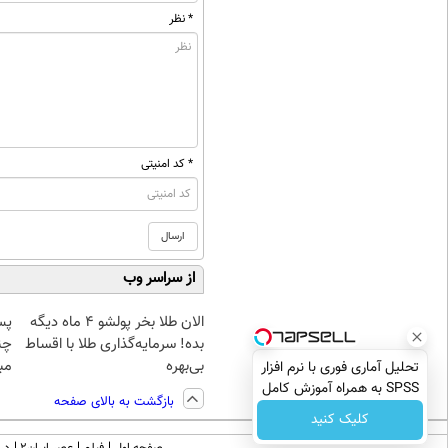
* نظر
* کد امنیتی
از سراسر وب
الان طلا بخر پولشو 4 ماه دیگه
پس
بده! سرمایه‌گذاری طلا با اقساط
چن
بی‌بهره
مبل
تحلیل آماری فوری با نرم افزار
SPSS به همراه آموزش کامل
بازگشت به بالای صفحه
حتی یک روزه !!
کلیک کنید
صفحه اول
فیلم
عصر ایران۲
درب