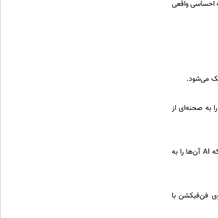
ه احساسی واقعی
ک می‌شود.
ک، هر کاربری می‌تواند یک عکس از خود بدهد و AI او را به صحنه‌ای از
نتفلیکس و دیگر پلتفرم‌ها ممکن است در آینده «پایان‌های جایگزین» ارائه دهند که AI آن‌ها را به
وی فن‌فیکشن با