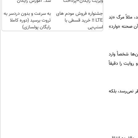
(خرید
ویزیت رایگان+پرداخت
شد. آموزش رایگان
طلا با
اقساطی😍
جشنواره فروش مودم های
چند
به سرعت و بدون دردسر به
 مثلاً مرگ «نِد
LTE ‼️ خرید قسطی با
کلیک)
ثروت برسید (دوره کاملا
 آن صحنه «وارد»
اسنپ‌پی
رایگان پولسازی)
ها شخصاً وارد
وایت را دقیقاً
ر نمی‌رسد، بلکه