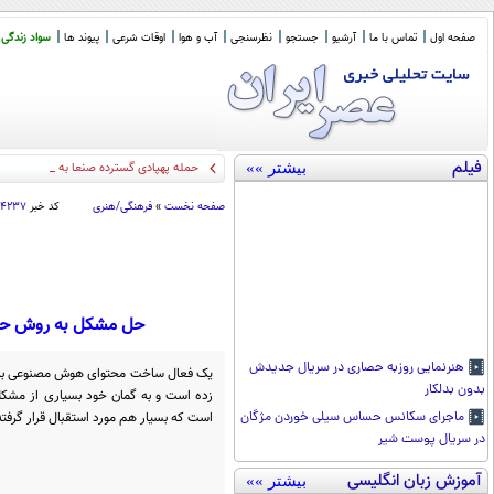
صفحه اول
تماس با ما
آرشیو
جستجو
نظرسنجی
آب و هوا
اوقات شرعی
پیوند ها
سواد زندگی
فیلم
بیشتر »»
حمله پهپادی گسترده صنعا به مواضع عربس
صفحه نخست
»
فرهنگی/هنری
کد خبر
۶۴۲۳۷
حل مشکل به روش حکم ک
هنرنمایی روزبه حصاری در سریال جدیدش
یک فعال ساخت محتوای هوش مصنوعی به ا
بدون بدلکار
زده است و به گمان خود بسیاری از مشکلا
است که بسیار هم مورد استقبال قرار گرفت
ماجرای سکانس حساس سیلی خوردن مژگان
در سریال پوست شیر
آموزش زبان انگلیسی
بیشتر »»