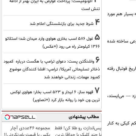
اکونومیست: پرداخت عوارض به ایران بهتر از ادامه
تنش است
بسیار هم مورد
4
شرط جدید برای بازنشستگی اعلام شد
5
غول 586 اسب بخاری هواوی وارد میدان شد؛ استلاتو
وعی ساخته شده
1366 کیلومتر راه می رود (+عکس)
6
واشنگتن پست: دعوای ترامپ با هگست درباره کمبود
یخ فوتبال رفته
ذخائر تسلیحاتی آمریکا/ ترامپ: افشا کنندگان موضوع
کمبود مهمات، زندانی خواهند شد
7
قهوه ساز، 6 لیدار و 523 اسب بخار؛ هواوی لوکس
زد — می‌ایستد،
ترین ون خود را روانه بازار کرد (+تصاویر)
مطالب پیشنهادی
 بار حکم کیکی به کنار
پس‌اندازت رو طلا کن! فقط
مجموعه ۴۶عددی آچار
با چند کلیک با حداقل‌ترین
بکس با قیمت باورنکردنی!!