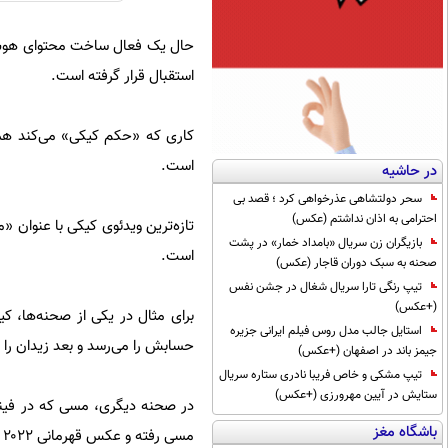
حال یک فعال ساخت محتوای هوش 
استقبال قرار گرفته است.
کاری که «حکم کیکی» می‌کند ه
است.
در حاشیه
سحر دولتشاهی عذرخواهی کرد ؛ قصد بی
احترامی به اذان نداشتم (عکس)
تازه‌ترین ویدئوی کیکی با عنوان 
بازیگران زن سریال «بامداد خمار» در پشت
است.
صحنه به سبک دوران قاجار (عکس)
تیپ رنگی تارا سریال شغال در جشن نفس
(+عکس)
برای مثال در یکی از صحنه‌ها، ک
استایل جالب مدل روس فیلم ایرانی جزیره
حسابش را می‌رسد و بعد زیدان را بغل می‌کند 
جیمز باند در اصفهان (+عکس)
تیپ مشکی و خاص فریبا نادری ستاره سریال
ستایش در آیین مهرورزی (+عکس)
باشگاه مغز
مسی رفته و عکس قهرمانی ۲۰۲۲ را می‌بیند، انگار کیکی دارد می‌گوید «نگران نباش، آخرش درست می‌شود.»