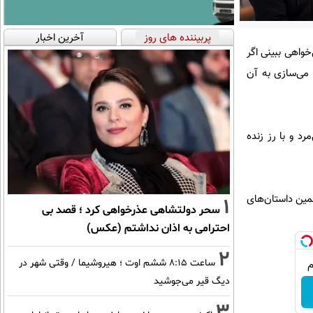
پربیننده های روز
آخرین اخبار
واهی ببینی اگر
 می‌سازی به آن
رد و با رز زنده
 یا سریال آن را خلق می‌کنند. سایت‌هایی مثل AO3 و Wattpad پر از همین داستان‌های
1
سحر دولتشاهی عذرخواهی کرد ؛ قصد بی
احترامی به اذان نداشتم (عکس)
2
ساعت ۸:۱۵ ششم اوت ؛ هیروشیما / وقتی شهر در
دیگ قیر می‌جوشید
3