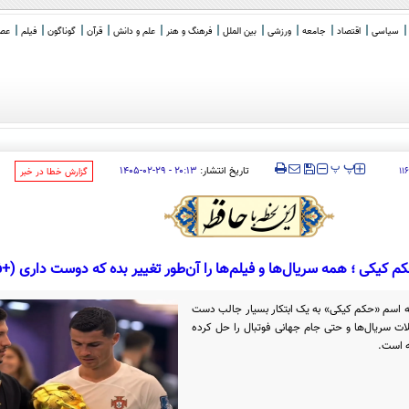
سیاسی
اقتصاد
جامعه
ورزشی
بین الملل
فرهنگ و هنر
علم و دانش
قرآن
گوناگون
فیلم
عصر 
تان در ح
_
‍‍‍ پ
پ
تاریخ انتشار:
۲۰:۱۳ - ۲۹-۰۲-۱۴۰۵
۱۱
‌گزارش خطا در خبر
یکی ؛ همه سریال‌ها و فیلم‌ها را آن‌طور تغییر بده که دوست داری (+ف
سم «حکم کیکی» به یک ابتکار بسیار جالب دست
ت سریال‌ها و حتی جام جهانی فوتبال را حل کرده
ه است.