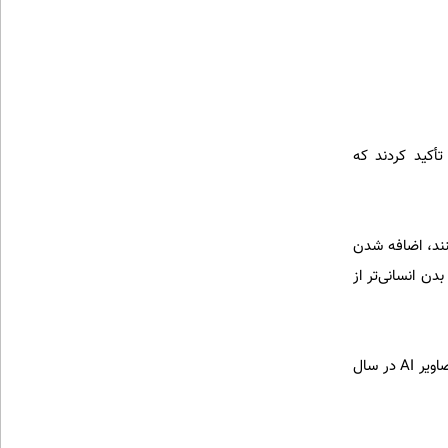
تأکید کردند که
زی می‌کنند، اضافه شدن
 انسانی‌تر از
منحنی رشد کیفیت هوش مصنوعی در ویدئو، مشابه همان منحنی تصاویر ثابت است. کافی است یادتان باشد تصاویر AI در سال