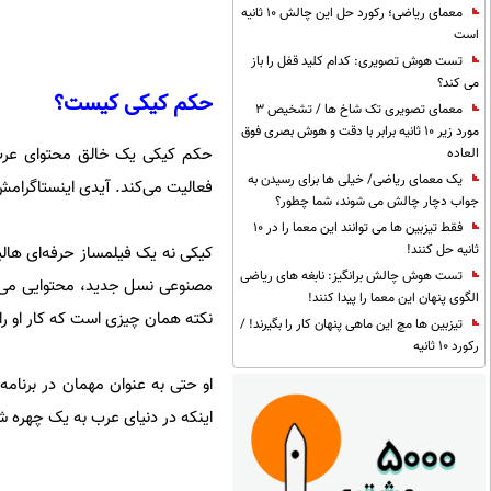
معمای ریاضی؛ رکورد حل این چالش 10 ثانیه
است
تست هوش تصویری: کدام کلید قفل را باز
می کند؟
حکم کیکی کیست؟
معمای تصویری تک شاخ ها / تشخیص 3
مورد زیر 10 ثانیه برابر با دقت و هوش بصری فوق
حکم کیکی یک خالق محتوای عرب‌
العاده
یک معمای ریاضی/ خیلی ها برای رسیدن به
فعالیت می‌کند. آیدی اینستاگرامش advkiki@ است و او را در یوتیوب هم با همین نام می‌توانید پیدا 
جواب دچار چالش می شوند، شما چطور؟
فقط تیزبین ها می توانند این معما را در 10
ثانیه حل کنند!
کیکی نه یک فیلمساز حرفه‌ای هال
تست هوش چالش برانگیز: نابغه های ریاضی
مصنوعی نسل جدید، محتوایی می‌ساز
الگوی پنهان این معما را پیدا کنند!
نکته همان چیزی است که کار او را ا
تیزبین ها مچ این ماهی پنهان کار را بگیرند! /
رکورد 10 ثانیه
او حتی به عنوان مهمان در برنام
اینکه در دنیای عرب به یک چهره ش