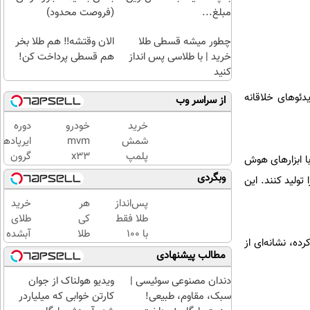
مبلغ...
(فروصت محدود)
چطور میشه قسطی طلا
الان وقتشه‼️ هم طلا بخر
خرید | با طلاسی پس انداز
هم قسطی پرداخت کن!
کنید
ئوهای خلاقانه
از سراسر وب
خرید
خودرو
دوره
شمش
mvm
ایرپاد‌ها
پلمپ
x33
گرون
ا ابزارهای هوش
طلاسی،
میخوای
قیمت
وبگردی
ولید کنند. این
از ۰.۵
بفروشی؟
گذشته!
گرم تا
اینجا به
ایرپاد
پس‌انداز
هر
خرید
۱۰ گرم
سرعت
بلوتوثی
طلا فقط
کی
طلای
فروش
فقط
با ۱۰۰
طلا
آبشده
ه، نشانه‌ای از
میره
399,000
هزارتومان
داره،
حتی با
مطالب پیشنهادی
تومان
(امن و
غم
۱۰۰هزارتومان
راحت)
نداره!
دندان مصنوعی سوئیسی |
ویدیو هولناک از جوان
😊💎
سبک، مقاوم، طبیعی!
کارتن خوابی که میلیاردر