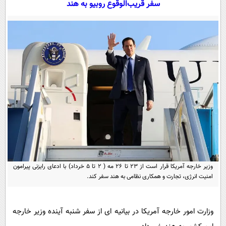
سفر قریب‌الوقوع روبیو به هند
سیاسی
اقتصاد
جامعه
اقتصادی
ورزشی
اجتماعی
خودرو
بین الملل
حوادث
فرهنگ و هنر
سیاست خارجی
سلامت
علم و دانش
یک برش دانایی
قرآن
فناوری و It
محیط زیست
گوناگون
علمی
سفر و تفریح
فیلم
سرگرمی
اخبار کریپتو
وزیر خارجه آمریکا قرار است از ۲۳ تا ۲۶ مه ( ۲ تا ۵ خرداد) با ادعای رایزنی پیرامون
عصر ایران 2
اقتصاد
امنیت انرژی، تجارت و همکاری نظامی به هند سفر کند.
باشگاه مغز
آموزش زبان
خواندنی ها و دیدنی ها
ورزش
مجله تصویری سلاح
وزارت امور خارجه آمریکا در بیانیه ای از سفر شنبه آینده وزیر خارجه
داستان کوتاه
سیاست