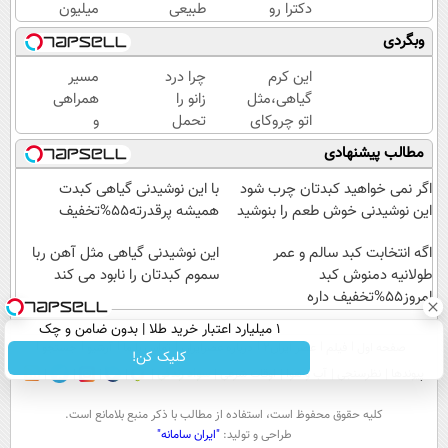
دکترا رو
طبیعی
میلیون
در اورده
که
وام
وبگردی
😳
پوستت
آنی
چون
رو
خرید
این کرم
چرا درد
مسیر
دیگه
بصورت
طلا💰
گیاهی،مثل
زانو را
همراهی
نیازی
عمقی
ثبت
اتو چروکای
تحمل
و
نداری
ابرسانی
نام
پوستتوصاف
می‌کنی؟
گزارش
مطالب پیشنهادی
بوتاکس
و نرم
کن!
میکنه!50%تخفیف
خیلی
عملکرد
کنی!!!
میکنه
ساده
گروه
اگر نمی خواهید کبدتان چرب شود
با این نوشیدنی گیاهی کبدت
درمنزل
اسنپ
این نوشیدنی خوش طعم را بنوشید
همیشه پرقدرته55%تخفیف
درمانش
در
اگه انتخابت کبد سالم و عمر
کن
۱۴۰۴
این نوشیدنی گیاهی مثل آهن ربا
طولانیه دمنوش کبد
سموم کبدتان را نابود می کند
امروز55%تخفیف داره
۱ میلیارد اعتبار خرید طلا | بدون ضامن و چک
صفحه اول
فیلم
عصر ایران۲
درباره عصرایران
تماس با ما
آرشیو
جستجو
کلیک کن!
پیوندها
نظرسنجی
آب و هوا
اوقات شرعی
سواد زندگی
كليه حقوق محفوظ است، استفاده از مطالب با ذكر منبع بلامانع است.
طراحی و تولید:
"ایران سامانه"