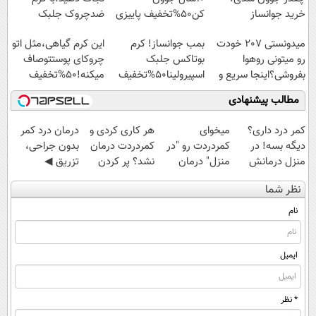
خرید جوانساز
کن50%تخفیف پاییزی
ضدچروک جلبک
اسپیرولینا با تخفیف
میدونستی 207 خودت
بمب جوانساز! کرم
این کرم گیاهی،مثل اتو
ویژه
رو میتونی روهوا
بوتاکس جلبک
چروکای پوستتوصاف
بفروشی؟اینجا سریع و
اسپیرولینا50%تخفیف
میکنه!50%تخفیف
راحت بفروش
مطالب پیشنهادی
کمر درد داری؟
میخوای
هر کاری کردی و
درمان درد کمر
دیگه بسه! در
کمردردت رو "در
کمردردت درمان
بدون جراحی،
منزل درمانش
منزل" درمان
نشد؟ پر کردن
تزریق ◀
کن
کنی؟ (◂فیلم +
پرسشنامه و
پرسش‌نامه رو پر
نظر شما
(◀پرسش‌نامه)
◂پرسش‌نامه)
دریافت راه حل
کن ▶
نام
ایمیل
* نظر