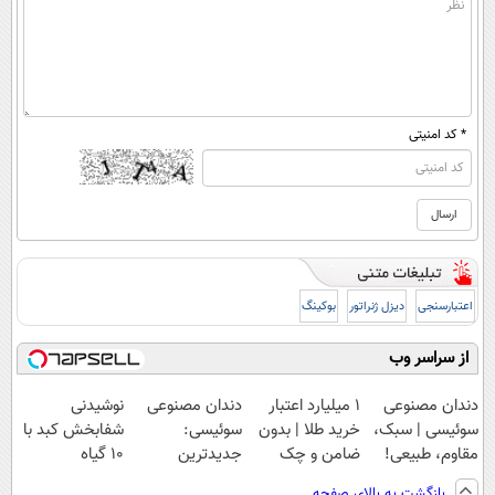
* کد امنیتی
اعتبارسنجی
دیزل ژنراتور
بوکینگ
از سراسر وب
دندان مصنوعی
۱ میلیارد اعتبار
دندان مصنوعی
نوشیدنی
سوئیسی | سبک،
خرید طلا | بدون
سوئیسی:
شفابخش کبد با
مقاوم، طبیعی!
ضامن و چک
جدیدترین
10 گیاه
ویزیت
فناوری اروپا،
موثر(تخفیف تا
بازگشت به بالای صفحه