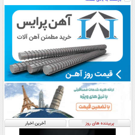
رایگان+پرداخت
سبک و مقاوم |
امشب)
اقساطی😍
پرداخت قسطی
پربیننده های روز
آخرین اخبار