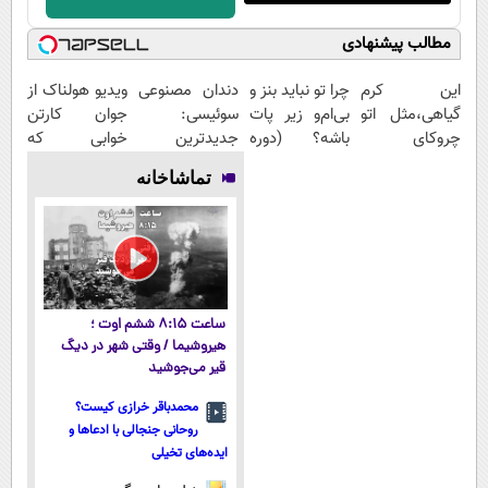
مطالب پیشنهادی
این کرم
چرا تو نباید بنز و
دندان مصنوعی
ویدیو هولناک از
گیاهی،مثل اتو
بی‌ام‌و زیر پات
سوئیسی:
جوان کارتن
چروکای
باشه؟ (دوره
جدیدترین
خوابی که
پوستتوصاف
رایگان درآمد
فناوری اروپا،
میلیاردر شد.
تماشاخانه
میکنه!50%تخفیف
میلیاردی)
سبک و مقاوم |
آموزش رایگان
پرداخت قسطی
ساعت ۸:۱۵ ششم اوت ؛
هیروشیما / وقتی شهر در دیگ
قیر می‌جوشید
محمدباقر خرازی کیست؟
روحانی جنجالی با ادعاها و
ایده‌های تخیلی