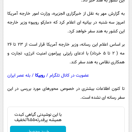
این کشور به هند خبر داد.
پیامک
سرگرمی
روانشناسی
به گزارش مهر به نقل از خبرگزاری الجزیره، وزارت امور خارجه آمریکا
فناوری
امروز سه شنبه در بیانیه ای اعلام کرد که «مارکو روییو» وزیر خارجه
آشپزی
گوناگون
این کشور به هند سفر خواهد کرد.
دانلود
حوادث
بر اساس اعلام این رسانه، وزیر خارجه آمریکا قرار است از ۲۳ تا ۲۶
محیط زیست
مه ( ۲ تا ۵ خرداد) با ادعای رایزنی پیرامون امنیت انرژی، تجارت و
سلامت
همکاری نظامی به هند سفر کند.
فرهنگی
عضویت در کانال تلگرام
/
روبیکا
/
بله عصر ایران
بین الملل
تا کنون اطلاعات بیشتری در خصوص محورهای مورد بررسی در این
اجتماعی
سفر رسانه ای نشده است.
حیات وحش
سیاست خارجی
با این نوشیدنی گیاهی کبدت
همیشه پرقدرته55%تخفیف
خرید محصول