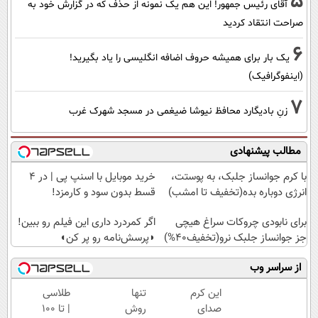
5
آقای رئیس جمهور! این هم یک نمونه از حذف که در گزارش خود به
صراحت انتقاد کردید
6
یک بار برای همیشه حروف اضافه انگلیسی را یاد بگیرید!
(اینفوگرافیک)
7
زنِ بادیگارد محافظ نیوشا ضیغمی در مسجد شهرک غرب
مطالب پیشنهادی
با کرم جوانساز جلبک، به پوستت،
خرید موبایل با اسنپ پی | در ۴
انرژی دوباره بده(تخفیف تا امشب)
قسط بدون سود و کارمزد!
برای نابودی چروکات سراغ هیچی
اگر کمردرد داری این فیلم رو ببین!
جز جوانساز جلبک نرو(تخفیف40%)
◗پرسش‌نامه رو پر کن◖
از سراسر وب
این کرم
تنها
طلاسی
صدای
روش
| تا 100