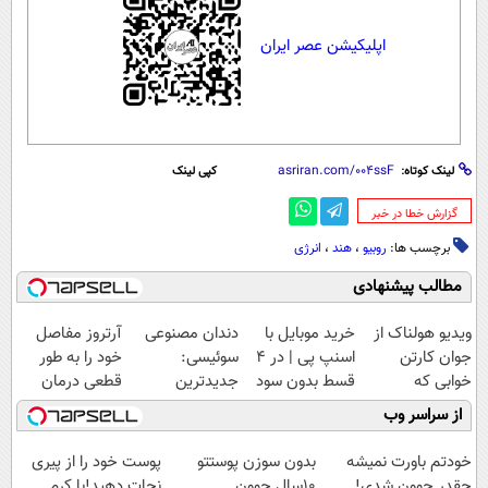
اپلیکیشن عصر ایران
لینک کوتاه:
کپی لینک
‌گزارش خطا در خبر
برچسب ها:
روبیو
،
هند
،
انرژی
مطالب پیشنهادی
ویدیو هولناک از
خرید موبایل با
دندان مصنوعی
آرتروز مفاصل
جوان کارتن
اسنپ پی | در ۴
سوئیسی:
خود را به طور
خوابی که
قسط بدون سود
جدیدترین
قطعی درمان
میلیاردر شد.
و کارمزد!
فناوری اروپا،
کنید!
از سراسر وب
آموزش رایگان
سبک و مقاوم |
◗پرسش‌نامه◖
پرداخت قسطی
خودتم باورت نمیشه
بدون سوزن پوستتو
پوست خود را از پیری
چقدر جوون شدی!
10سال جوون
نجات دهید!با کرم