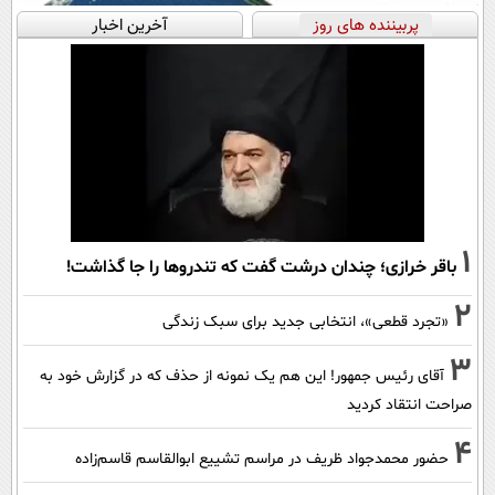
پربیننده های روز
آخرین اخبار
1
باقر خرازی؛ چندان درشت گفت که تندروها را جا گذاشت!
2
«تجرد قطعی»، انتخابی جدید برای سبک زندگی
3
آقای رئیس جمهور! این هم یک نمونه از حذف که در گزارش خود به
صراحت انتقاد کردید
4
حضور محمدجواد ظریف در مراسم تشییع ابوالقاسم قاسم‌زاده