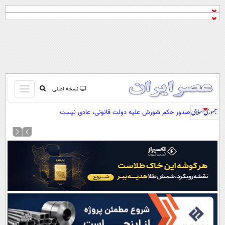
باز
نسخه اصلی
و
صفحه اول
صدور حکم شورش علیه دولت قانونی، عادی نیست
بسته
تماس با ما
کردن
آرشیو
منو
جستجو
نظرسنجی
آب و هوا
اوقات شرعی
پیوند ها
سواد زندگی