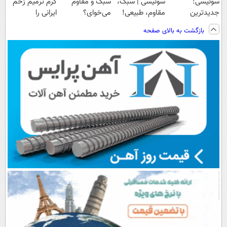
سوئیسی:
سوئیسی | سبک،
سبک و مقاوم
کرم ترمیم زخم
جدیدترین
مقاوم، طبیعی!
می‌خوای؟
ایرانی را
فناوری اروپا،
ویزیت
پرداخت اقساطی
ساخت!!!
بازگشت به بالای صفحه
سبک و مقاوم |
رایگان+پرداخت
هم داریم!😍 |
پرداخت قسطی
اقساطی😍
📍تهران