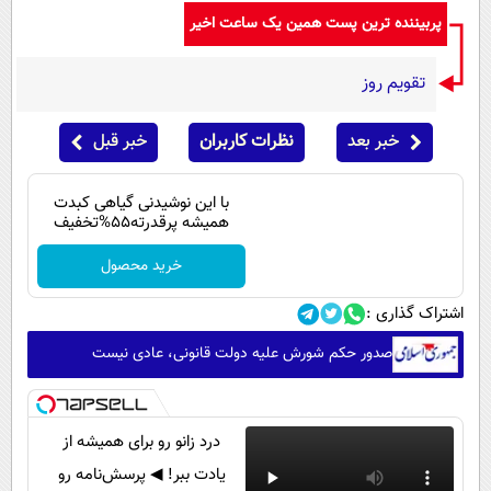
پربیننده ترین پست همین یک ساعت اخیر
تقویم روز
خبر بعد
نظرات کاربران
خبر قبل
با این نوشیدنی گیاهی کبدت
همیشه پرقدرته55%تخفیف
خرید محصول
اشتراک گذاری :
صدور حکم شورش علیه دولت قانونی، عادی نیست
درد زانو رو برای همیشه از
یادت ببر! ◀ پرسش‌نامه رو