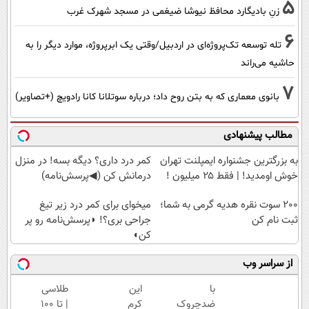
5
زنِ بادیگارد محافظ نیوشا ضیغمی در مسجد شهرک غرب
6
تله توسعه تک‌پروژه‌ای در اردبیل/وقتی یک ابرپروژه، موارد دیگر را به
حاشیه می‌راند
7
بانوی معماری که به بتن روح داد؛ درباره سوتلانا کانا رادویچ (+تصاویر)
مطالب پیشنهادی
به بزرگترین جشنواره ایمپلنت تهران
کمر درد داری؟ دیگه بسه! در منزل
خوش اومدید! | فقط ۲۵ میلیون !
درمانش کن (◀پرسش‌نامه)
200 سوت نقره هدیه گرمی به شما؛
میخوای برای کمر درد زیر تیغ
ثبت نام کن
جراحی بری؟! ◗پرسش‌نامه رو پر
کن◖
از سراسر وب
با
این
طلاسی
ضدچروک
کرم
| تا 100