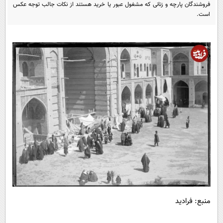
پیامک
فروشندگان پارچه و زنانی که مشغول عبور یا خرید هستند از نکات جالب توجه عکس
سرگرمی
است.
روانشناسی
فناوری
آشپزی
گوناگون
دانلود
حوادث
محیط زیست
سلامت
فرهنگی
بین الملل
اجتماعی
حیات وحش
سیاست خارجی
منبع: فرادید