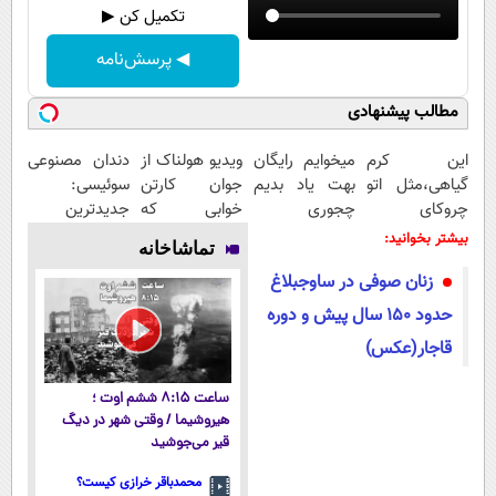
تکمیل کن ▶
◀ پرسش‌نامه
مطالب پیشنهادی
این کرم
میخوایم رایگان
ویدیو هولناک از
دندان مصنوعی
گیاهی،مثل اتو
بهت یاد بدیم
جوان کارتن
سوئیسی:
چروکای
چجوری
خوابی که
جدیدترین
پوستتوصاف
پولدارشی! باور
میلیاردر شد.
فناوری اروپا،
بیشتر بخوانید:
تماشاخانه
میکنه!50%تخفیف
نداری امتحانش
آموزش رایگان
سبک و مقاوم |
زنان صوفی در ساوجبلاغ
مجانیه
پرداخت قسطی
حدود ۱۵۰ سال پیش و دوره
قاجار(عکس)
ساعت ۸:۱۵ ششم اوت ؛
هیروشیما / وقتی شهر در دیگ
قیر می‌جوشید
محمدباقر خرازی کیست؟