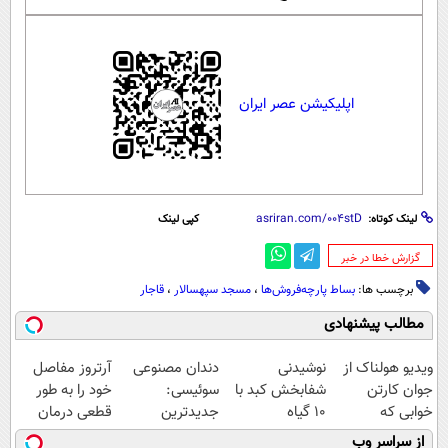
اپلیکیشن عصر ایران
لینک کوتاه:
کپی لینک
‌گزارش خطا در خبر
برچسب ها:
بساط پارچه‌فروش‌ها
،
مسجد سپهسالار
،
قاجار
مطالب پیشنهادی
ویدیو هولناک از
نوشیدنی
دندان مصنوعی
آرتروز مفاصل
جوان کارتن
شفابخش کبد با
سوئیسی:
خود را به طور
خوابی که
10 گیاه
جدیدترین
قطعی درمان
میلیاردر شد.
موثر(تخفیف تا
فناوری اروپا،
کنید!
از سراسر وب