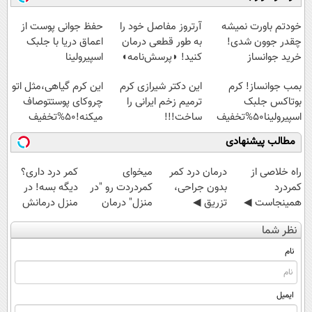
آموزش رایگان
امشب)
سبک و مقاوم |
◗پرسش‌نامه◖
پرداخت قسطی
خودتم باورت نمیشه
آرتروز مفاصل خود را
حفظ جوانی پوست از
چقدر جوون شدی!
به طور قطعی درمان
اعماق دریا با جلبک
خرید جوانساز
کنید! ◗پرسش‌نامه◖
اسپیرولینا
اسپیرولینا با تخفیف
بمب جوانساز! کرم
این دکتر شیرازی کرم
این کرم گیاهی،مثل اتو
ویژه
بوتاکس جلبک
ترمیم زخم ایرانی را
چروکای پوستتوصاف
اسپیرولینا50%تخفیف
ساخت!!!
میکنه!50%تخفیف
مطالب پیشنهادی
‌راه خلاصی از
درمان درد کمر
میخوای
کمر درد داری؟
کمردرد
بدون جراحی،
کمردردت رو "در
دیگه بسه! در
همینجاست ◀
تزریق ◀
منزل" درمان
منزل درمانش
فقط کافیه فرم
پرسش‌نامه رو پر
کنی؟ (◂فیلم +
کن
نظر شما
رو پر کنی!
کن ▶
◂پرسش‌نامه)
(◀پرسش‌نامه)
نام
ایمیل