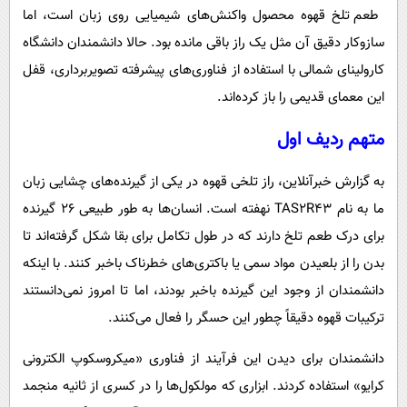
پیامک
سرگرمی
طعم تلخ قهوه محصول واکنش‌های شیمیایی روی زبان است، اما
روانشناسی
سازوکار دقیق آن مثل یک راز باقی مانده بود. حالا دانشمندان دانشگاه
فناوری
کارولینای شمالی با استفاده از فناوری‌های پیشرفته تصویربرداری، قفل
آشپزی
گوناگون
این معمای قدیمی را باز کرده‌اند.
دانلود
حوادث
متهم ردیف اول
محیط زیست
سلامت
به گزارش خبرآنلاین، راز تلخی قهوه در یکی از گیرنده‌های چشایی زبان
ما به نام TAS۲R۴۳ نهفته است. انسان‌ها به طور طبیعی ۲۶ گیرنده
فرهنگی
برای درک طعم تلخ دارند که در طول تکامل برای بقا شکل گرفته‌اند تا
بین الملل
بدن را از بلعیدن مواد سمی یا باکتری‌های خطرناک باخبر کنند. با اینکه
اجتماعی
دانشمندان از وجود این گیرنده باخبر بودند، اما تا امروز نمی‌دانستند
حیات وحش
ترکیبات قهوه دقیقاً چطور این حسگر را فعال می‌کنند.
سیاست خارجی
دانشمندان برای دیدن این فرآیند از فناوری «میکروسکوپ الکترونی
کرایو» استفاده کردند. ابزاری که مولکول‌ها را در کسری از ثانیه منجمد