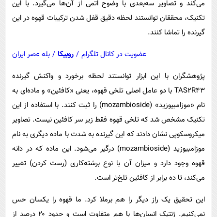
می‌کند و تصاویر سه‌بعدی با وضوح اتمی از آن‌ها می‌گیرد. با این
تکنیک، محققان توانستند لحظه دقیق قفل شدن ترکیبات قهوه در این
گیرنده را تماشا کنند.
عضویت در کانال تلگرام
/
روبیکا
/
بله عصر ایران
پژوهشگران با این ابزار توانستند لحظه برخورد و واکنش گیرنده
TAS۲R۴۳ با دو عامل اصلی تلخی قهوه، یعنی «کافئین» و ماده‌ای به
نام «موزامبیوزید» (mozambioside) را ثبت کنند. با استفاده از این
تکنیک مشخص شد که تلخی قهوه فقط زیر سر کافئین نیست. تصاویر
میکروسکوپی نشان دادند که این گیرنده به شدت با ماده دیگری به نام
موزامبیوزید (mozambioside) درگیر می‌شود. این ماده که در دانه
قهوه وجود دارد و میزان آن با نوع برشته‌کاری (رست کردن) تغییر
می‌کند، تا ده برابر از کافئین تلخ‌تر است.
این تحقیق یک راز دیگر را هم برملا کرد. ما قهوه را یکسان حس
نمی‌کنیم. ژنتیک انسان‌ها با هم متفاوت است و حدود ۲۰ درصد از