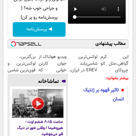
و جراحی خوب شه؟ (
پرسش‌نامه رو پر کن)
◀ پرسش‌نامه
مطالب پیشنهادی
این کرم
لوکس‌ترین
ویدیو هولناک از
بزرگترین،
گیاهی،مثل اتو
شاسی‌بلند
جوان کارتن
لوکس‌ترین و
چروکای
EREV در ایران،
خوابی که
قوی‌ترین شاسی
پوستتوصاف
توسط نیکا
میلیاردر شد.
بلند EREV در
بیشتر بخوانید:
تماشاخانه
میکنه!50%تخفیف
موتور رونمایی
آموزش رایگان
در ایران رونمایی
تاثیر قهوه بر ژنتیک
شد!
شد
انسان
ساعت ۸:۱۵ ششم اوت ؛
هیروشیما / وقتی شهر در دیگ
قیر می‌جوشید