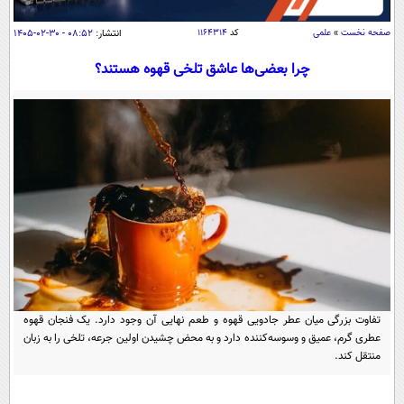
سیاسی
صفحه نخست
»
علمی
کد
۱۱۶۴۳۱۴
انتشار:
۰۸:۵۲ - ۳۰-۰۲-۱۴۰۵
اقتصاد
چرا بعضی‌ها عاشق تلخی قهوه هستند؟
جامعه
اقتصادی
ورزشی
اجتماعی
خودرو
بین الملل
حوادث
فرهنگ و هنر
سیاست خارجی
سلامت
علم و دانش
یک برش دانایی
قرآن
فناوری و It
محیط زیست
گوناگون
علمی
سفر و تفریح
فیلم
سرگرمی
اخبار کریپتو
عصر ایران 2
اقتصاد
باشگاه مغز
تفاوت بزرگی میان عطر جادویی قهوه و طعم نهایی آن وجود دارد. یک فنجان قهوه
عطری گرم، عمیق و وسوسه‌کننده دارد و به محض چشیدن اولین جرعه، تلخی را به زبان
آموزش زبان
خواندنی ها و دیدنی ها
ورزش
مجله تصویری سلاح
منتقل کند.
داستان کوتاه
سیاست