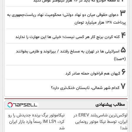
۵ قطعه خودرو که باید در ۹۶ هزار کیلومتر عوض کنید
3
دعوای حقوقی میان دو نهاد دولتی؛ محکومیت نهاد ریاست‌جمهوری به
پرداخت ۱۳۸ هزار میلیارد تومان
4
کته کردن برنج کار هر کسی نیست؛ خیلی ها این مهارت را ندارند
5
اسرائیلی ها در تهران به مسلخ رفتند / بیرانوند و طارمی بخوانند
(+صدا)
6
کیهان هم فراخوان حمله صادر کرد
7
کدام شهر شمالی، تابستان خنک‌تری دارد؟
مطالب پیشنهادی
لوکس‌ترین شاسی‌بلند EREV در
نیکاموتور برگ برنده جدیدش را رو
ایران، توسط نیکا موتور رونمایی
کرد، IM LS9 رسماً وارد بازار ایران
شد!
شد