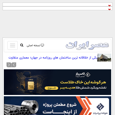
باز
نسخه اصلی
و
صفحه اول
یکی از خلاقانه ترین ساختمان های روزنامه در جهان؛ معماری متفاوت
بسته
یک دفتر مطبوعاتی (+عکس)
تماس با ما
کردن
آرشیو
منو
جستجو
نظرسنجی
آب و هوا
اوقات شرعی
پیوند ها
سواد زندگی