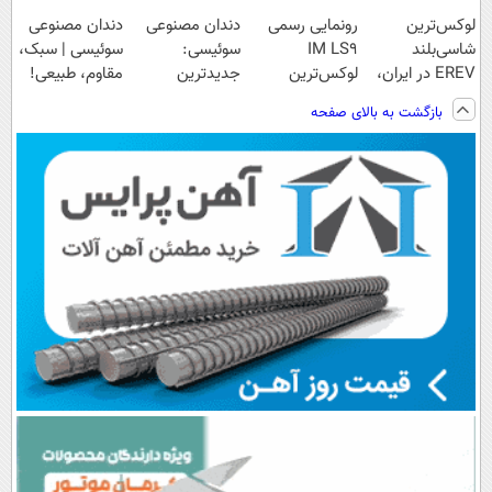
لوکس‌ترین
رونمایی رسمی
دندان مصنوعی
دندان مصنوعی
شاسی‌بلند
IM LS9
سوئیسی:
سوئیسی | سبک،
EREV در ایران،
لوکس‌ترین
جدیدترین
مقاوم، طبیعی!
توسط نیکا موتور
EREV در ایران
فناوری اروپا،
ویزیت
بازگشت به بالای صفحه
رونمایی شد!
سبک و مقاوم |
رایگان+پرداخت
پرداخت قسطی
اقساطی😍