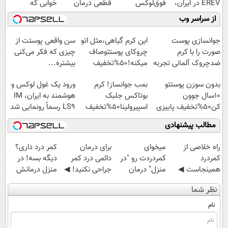
EREV در ایران،
فوق‌لوکس
قطعی درمان
خوابی که
توسط نیکا موتور
EREV وارد بازار
کنید!
میلیاردر شد.
از سراسر وب
رونمایی شد!
ایران شد
◗پرسش‌نامه◖
آموزش رایگان
جوانسازی پوست
این کرم گیاهی،مثل اتو
سن واقعی پوستت از
صورت را با کرم
چروکای پوستتوصاف
چیزی که فکر می‌کنی
ضدچروک آلمانی تجربه
میکنه!50%تخفیف
بیشتره...
کنید!
بدون سوزن پوستتو
بمب جوانساز! کرم
ورود یک غول لوکس و
10سال جوون
بوتاکس جلبک
هوشمند به ایران، IM
کن50%تخفیف پاییزی
اسپیرولینا50%تخفیف
LS9 رسماً رونمایی شد
مطالب پیشنهادی
‌راه خلاصی از
میخوای
برای درمان
کمر درد داری؟
کمردرد
کمردردت رو "در
دائمی درد کمر
دیگه بسه! در
همینجاست ◀
منزل" درمان
جراحی نکنید! ◀
منزل درمانش
فقط کافیه فرم
کنی؟ (◂فیلم +
پرسش‌نامه رو پر
کن
نظر شما
رو پر کنی!
◂پرسش‌نامه)
کن ▶
(◀پرسش‌نامه)
نام