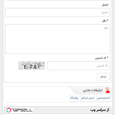
ایمیل
* نظر
* کد امنیتی
اعتبارسنجی
دیزل ژنراتور
بوکینگ
از سراسر وب