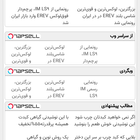
بزرگترین، لوکس‌ترین و قوی‌ترین
رونمایی از IM LS9، پرچم‌دار
شاسی بلند EREV در در ایران
فوق‌لوکس EREV وارد بازار ایران
رونمایی شد
شد
از سراسر وب
رونمایی از
لوکس‌ترین
بزرگترین،
IM LS9،
شاسی‌بلند
لوکس‌ترین
پرچم‌دار
EREV در
و قوی‌ترین
فوق‌لوکس
ایران،
شاسی بلند
وبگردی
EREV
توسط نیکا
EREV در
وارد بازار
موتور
در ایران
رونمایی
لوکس‌ترین
بزرگترین،
ایران شد
رونمایی
رونمایی
رسمی IM
شاسی‌بلند
لوکس‌ترین
شد!
شد
LS9
EREV در
و قوی‌ترین
لوکس‌ترین
ایران،
شاسی بلند
مطالب پیشنهادی
EREV در
توسط نیکا
EREV در
ایران
موتور
در ایران
اگر نمی خواهید کبدتان چرب شود
با این نوشیدنی گیاهی کبدت
رونمایی
رونمایی
این نوشیدنی خوش طعم را بنوشید
همیشه پرقدرته55%تخفیف
شد!
شد
بلایی که کبد چرب بر سر این دختر
یک روش نوین و گیاهی