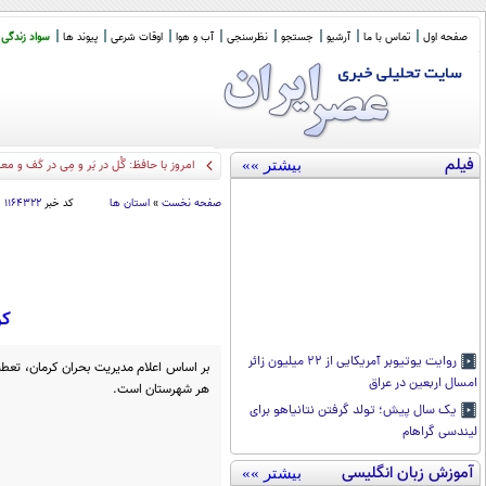
صفحه اول
تماس با ما
آرشیو
جستجو
نظرسنجی
آب و هوا
اوقات شرعی
پیوند ها
سواد زندگی
فیلم
بیشتر »»
امروز با حافظ: گُل در بَر و مِی در کَف و 
صفحه نخست
»
استان ها
کد خبر
۱۱۶۴۳۲۲
کر
روایت یوتیوبر آمریکایی از ۲۲ میلیون زائر
بر اساس اعلام مدیریت بحران کرمان، تعطیل
امسال اربعین در عراق
هر شهرستان است.
یک سال پیش؛ تولد گرفتن نتانیاهو برای
لیندسی گراهام
آموزش زبان انگلیسی
بیشتر »»