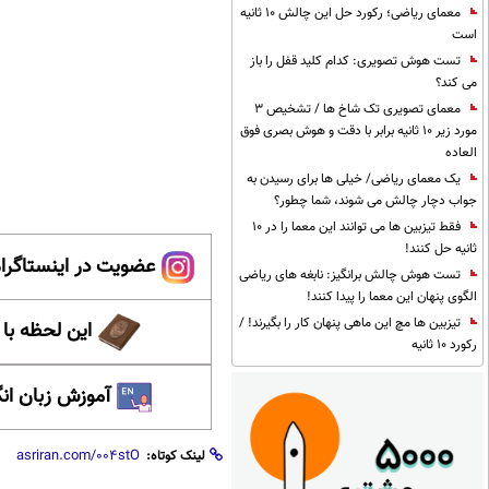
معمای ریاضی؛ رکورد حل این چالش 10 ثانیه
است
تست هوش تصویری: کدام کلید قفل را باز
می کند؟
معمای تصویری تک شاخ ها / تشخیص 3
مورد زیر 10 ثانیه برابر با دقت و هوش بصری فوق
العاده
یک معمای ریاضی/ خیلی ها برای رسیدن به
جواب دچار چالش می شوند، شما چطور؟
فقط تیزبین ها می توانند این معما را در 10
ثانیه حل کنند!
عضویت در اینستاگرام
تست هوش چالش برانگیز: نابغه های ریاضی
الگوی پنهان این معما را پیدا کنند!
تیزبین ها مچ این ماهی پنهان کار را بگیرند! /
این لحظه با
رکورد 10 ثانیه
آموزش زبان ان
لینک کوتاه: