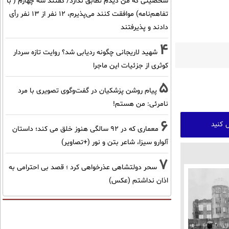
شخصیتی که من دیدم تطابق ندارد/ گفتند سه چهارم ( با
تفاهم‌نامه) موافقت کنند می‌پذیرم، 12 نفر از 13 نفر رأی
دادند و پذیرفتند
4
شهید لاریجانی چگونه ردیابی شد؟ روایت تازه سردار
کوثری از جزئیات این ماجرا
5
پیام روشن پزشکیان در گفت‌و‌گوی تصویری با مرد
نامرئی: من هستم!
6
 کنید
معماری که در 92 سالگی هنوز خلق می کند؛ داستان
آلوارو سیزا، شاعر بتن و نور (+تصاویر)
7
سحر دولتشاهی عذرخواهی کرد ؛ قصد بی احترامی به
اذان نداشتم (عکس)