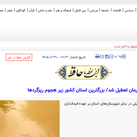
سیاسی
اقتصاد
جامعه
ورزشی
بین الملل
فرهنگ و هنر
علم و دانش
قرآن
گوناگون
فیلم
عصر 
معشوق به کام است
‍‍‍ پ
پ
تاریخ انتشار:
۰۹:۲۲ - ۳۰-۰۲-۱۴۰۵
‌گزارش خطا در خبر
مان تعطیل شد/ بزرگترین استان کشور زیر هجوم ریزگردها
ی در سایر شهرستان‌های استان بر عهده فرمانداران