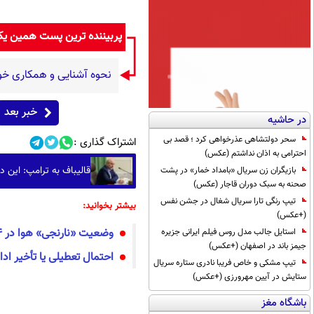
پربیننده ترین پست همین ی
نحوه آشنایی و همکاری خود
خبر بعد
در حاشیه
سحر دولتشاهی عذرخواهی کرد ؛ قصد بی
اشتراک گذاری :
احترامی به اذان نداشتم (عکس)
قالیباف به ترامپ: این 
بازیگران زن سریال «بامداد خمار» در پشت
صحنه به سبک دوران قاجار (عکس)
تیپ رنگی تارا سریال شغال در جشن نفس
بیشتر بخوانید:
(+عکس)
وضعیت «نارنجی» هوا در ۴ شهر خوزستان
استایل جالب مدل روس فیلم ایرانی جزیره
جیمز باند در اصفهان (+عکس)
احتمال تعطیلی یا تأخیر ادا
تیپ مشکی و خاص فریبا نادری ستاره سریال
ستایش در آیین مهرورزی (+عکس)
باشگاه مغز