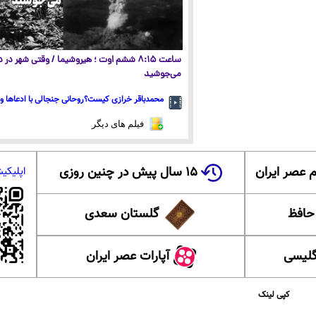
ساعت ۸:۱۵ ششم اوت ؛ هیروشیما / وقتی شهر در
می‌جوشید
محمدباقر خرازی کیست؟روحانی جنجالی با ادعاها و 
فیلم های دیگر
 عصر ایران
۱۵ سال پیش در چنین روزی
اپلیکی
 حافظ
گلستان سعدی
گلیسی
آپارات عصر ایران
کپی لینک