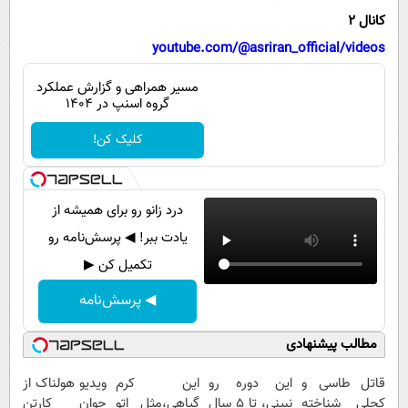
پیامک
سرگرمی
کانال 2
روانشناسی
فناوری
youtube.com/@asriran_official/videos
آشپزی
گوناگون
مسیر همراهی و گزارش عملکرد
گروه اسنپ در ۱۴۰۴
دانلود
حوادث
کلیک کن!
محیط زیست
سلامت
درد زانو رو برای همیشه از
فرهنگی
یادت ببر! ◀ پرسش‌نامه رو
بین الملل
تکمیل کن ▶
اجتماعی
◀ پرسش‌نامه
حیات وحش
مطالب پیشنهادی
سیاست خارجی
قاتل طاسی و
این دوره رو
این کرم
ویدیو هولناک از
کچلی شناخته
نبینی، تا 5 سال
گیاهی،مثل اتو
جوان کارتن