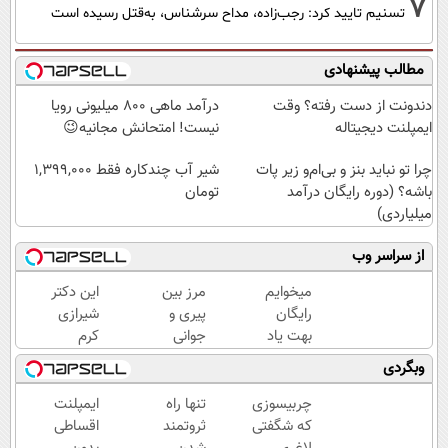
7
تسنیم تایید کرد: رجب‌زاده، مداح سرشناس، به‌قتل رسیده است
مطالب پیشنهادی
دندونت از دست رفته؟ وقت
درآمد ماهی 800 میلیونی رویا
ایمپلنت دیجیتاله
نیست! امتحانش مجانیه😉
چرا تو نباید بنز و بی‌ام‌و زیر پات
شیر آب چندکاره فقط 1,399,000
باشه؟ (دوره رایگان درآمد
تومان
میلیاردی)
از سراسر وب
میخوایم
مرز بین
این دکتر
رایگان
پیری و
شیرازی
بهت یاد
جوانی
کرم
بدیم
پوستت
ترمیم
وبگردی
چجوری
کرم
زخم
پولدارشی!
ضدچروک
ایرانی را
چربیسوزی
تنها راه
ایمپلنت
باور نداری
جلبکه!40%تخفیف
ساخت!!!
که شگفتی
ثروتمند
اقساطی
امتحانش