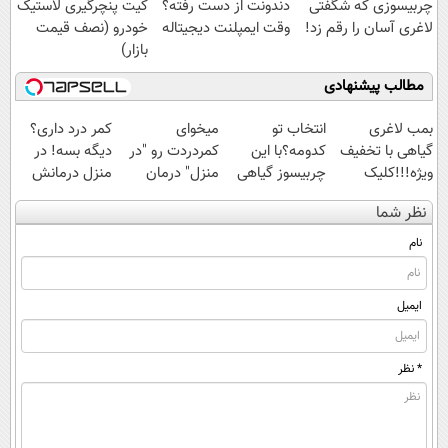
چربیسوزی که شگفتی
دندونت از دست رفته؟
کیت پنچرگیری لاستیک
لاغری آسان را رقم زد!
وقت ایمپلنت دیجیتاله
خودرو (نصف قیمت
بازار)
مطالب پیشنهادی
بمب لاغری
انتخاب تو
میخوای
کمر درد داری؟
گیاهی با تخفیف
کدومه؟با این
کمردردت رو "در
دیگه بسه! در
ویژه!!!کلیک
چربیسوز گیاهی
منزل" درمان
منزل درمانش
جهت خرید
مثل آب خوردن
کنی؟ (◂فیلم +
کن
نظر شما
لاغر شو!
◂پرسش‌نامه)
(◀پرسش‌نامه)
خرید60%تخفیف
نام
ایمیل
* نظر