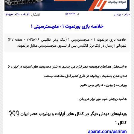
سیاسی
اقتصاد
فیلم
»
ورزش
کد
۱۱۶۴۳۲۹
انتشار:
۰۹:۴۲ - ۳۰-۰۲-۱۴۰۵
جامعه
اقتصادی
خلاصه بازی بورنموث ۱ - منچسترسیتی ۱
ورزشی
اجتماعی
خودرو
خلاصه بازی بورنموث ۱ - منچسترسیتی ۱ (لیگ برتر انگلیس ۲۰۲۵/۲۶ - هفته ۳۷)
بین الملل
حوادث
قهرمانی آرسنال در لیگ برتر انگلیس پس از تساوی منچسترسیتی مقابل بورنموث.
فرهنگ و هنر
سیاست خارجی
سلامت
علم و دانش
یک برش دانایی
به استحضار همراهان فرهیخته عصر ایران می رسانیم به دلیل محدودیت های اینترنت در ایران ، تا
قرآن
فناوری و It
عادی شدن وضعیت ، ویدئوها در خارج کشور قابل مشاهده نیستند.
محیط زیست
گوناگون
علمی
پوزش ما را بپذیرید؛ قدرتان را می دانیم.
سفر و تفریح
فیلم
سرگرمی
اخبار کریپتو
به امید روزهای خوب برای ایران عزیزمان.
عصر ایران 2
اقتصاد
باشگاه مغز
ویدئوهای دیدنی دیگر در کانال های آپارات و یوتیوب عصر ایران 👇👇👇
آموزش زبان
خواندنی ها و دیدنی ها
ورزش
مجله تصویری سلاح
کانال 1
داستان کوتاه
سیاست
aparat.com/asriran