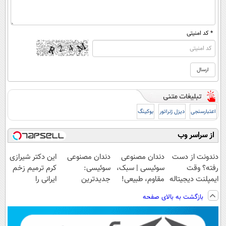
* کد امنیتی
اعتبارسنجی
دیزل ژنراتور
بوکینگ
از سراسر وب
دندونت از دست
دندان مصنوعی
دندان مصنوعی
این دکتر شیرازی
رفته؟ وقت
سوئیسی | سبک،
سوئیسی:
کرم ترمیم زخم
ایمپلنت دیجیتاله
مقاوم، طبیعی!
جدیدترین
ایرانی را
ویزیت
فناوری اروپا،
ساخت!!!
بازگشت به بالای صفحه
رایگان+پرداخت
سبک و مقاوم |
اقساطی😍
پرداخت قسطی