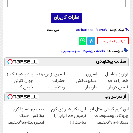
نظرات کاربران
لینک کوتاه:
کپی لینک
‌گزارش خطا در خبر
برچسب ها:
خلاصه‌
،
بورنموث
،
منچسترسیتی
مطالب پیشنهادی
آرتروز مفاصل
اسپری
اسپری ازبین‌برنده
ویدیو هولناک از
خود را به طور
عنکبوت‌‌کش
حشرات
جوان کارتن
قطعی درمان
تارومار
رختخواب،
خوابی که
کنید!
ازبین‌برنده انواع
مناسب برای
میلیاردر شد.
از سراسر وب
◗پرسش‌نامه◖
عنکبوت
مقابله با انواع
آموزش رایگان
ساس
این کرم گیاهی،مثل اتو
این دکتر شیرازی کرم
بمب جوانساز! کرم
چروکای پوستتوصاف
ترمیم زخم ایرانی را
بوتاکس جلبک
میکنه!50%تخفیف
ساخت!!!
اسپیرولینا50%تخفیف