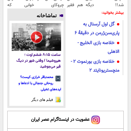
شد!!
دیگه هم فقیر
چروکای
خوابی که
شامپو۱۰۰%
می‌مونی! همین
پوستتوصاف
میلیاردر شد.
بیشتر بخوانید:
تماشاخانه
گیاهی وتضمینی
الان ثبت نام
میکنه!50%تخفیف
آموزش رایگان
گل اول آرسنال به
کن
پاری‌سن‌ژرمن در دقیقۀ ۶
خلاصه بازی الخلیج -
الاهلی
ساعت ۸:۱۵ ششم اوت ؛
خلاصه بازی بورنموث ۲ -
هیروشیما / وقتی شهر در دیگ
قیر می‌جوشید
منچستریونایتد ۲
محمدباقر خرازی کیست؟
روحانی جنجالی با ادعاها و
ایده‌های تخیلی
فیلم های دیگر
عضویت در اینستاگرام عصر ایران