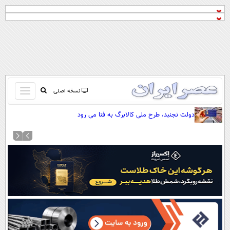
باز
نسخه اصلی
و
صفحه اول
دولت نجنبد، طرح ملی کالابرگ به فنا می رود
بسته
تماس با ما
کردن
آرشیو
منو
جستجو
نظرسنجی
آب و هوا
اوقات شرعی
پیوند ها
سواد زندگی