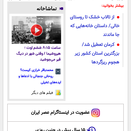
پوستتوصاف
رایگان درآمد
میلیاردر شد.
رایگان رو شرکت
بیشتر بخوانید:
تماشاخانه
میکنه!50%تخفیف
میلیاردی)
آموزش رایگان
کن تا دیر
از تالاب خشک تا روستای
نشده!
خالی/ داستان خانه‌هایی که
جا ماندند
کرمان تعطیل شد/
ساعت ۸:۱۵ ششم اوت ؛
بزرگترین استان کشور زیر
هیروشیما / وقتی شهر در دیگ
قیر می‌جوشید
هجوم ریزگردها
محمدباقر خرازی کیست؟
روحانی جنجالی با ادعاها و
ایده‌های تخیلی
فیلم های دیگر
عضویت در اینستاگرام عصر ایران
۱۵ سال پیش در چنین روزی