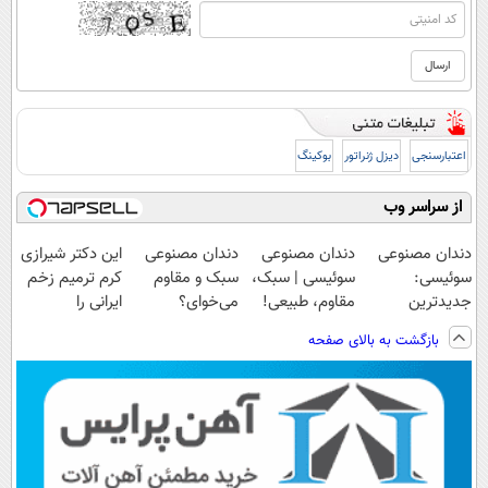
اعتبارسنجی
دیزل ژنراتور
بوکینگ
از سراسر وب
دندان مصنوعی
دندان مصنوعی
دندان مصنوعی
این دکتر شیرازی
سوئیسی:
سوئیسی | سبک،
سبک و مقاوم
کرم ترمیم زخم
جدیدترین
مقاوم، طبیعی!
می‌خوای؟
ایرانی را
فناوری اروپا،
ویزیت
پرداخت اقساطی
ساخت!!!
بازگشت به بالای صفحه
سبک و مقاوم |
رایگان+پرداخت
هم داریم!😍 |
پرداخت قسطی
اقساطی😍
📍تهران