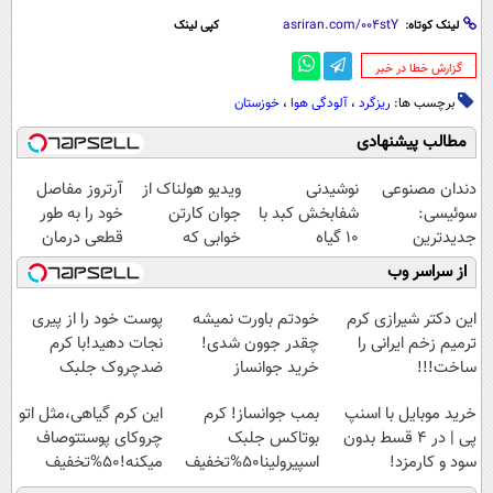
لینک کوتاه:
کپی لینک
‌گزارش خطا در خبر
برچسب ها:
ریزگرد
،
آلودگی هوا
،
خوزستان
مطالب پیشنهادی
دندان مصنوعی
نوشیدنی
ویدیو هولناک از
آرتروز مفاصل
سوئیسی:
شفابخش کبد با
جوان کارتن
خود را به طور
جدیدترین
10 گیاه
خوابی که
قطعی درمان
فناوری اروپا،
موثر(تخفیف تا
میلیاردر شد.
کنید!
از سراسر وب
سبک و مقاوم |
امشب)
آموزش رایگان
◗پرسش‌نامه◖
پرداخت قسطی
این دکتر شیرازی کرم
خودتم باورت نمیشه
پوست خود را از پیری
ترمیم زخم ایرانی را
چقدر جوون شدی!
نجات دهید!با کرم
ساخت!!!
خرید جوانساز
ضدچروک جلبک
اسپیرولینا با تخفیف
خرید موبایل با اسنپ
بمب جوانساز! کرم
این کرم گیاهی،مثل اتو
ویژه
پی | در ۴ قسط بدون
بوتاکس جلبک
چروکای پوستتوصاف
سود و کارمزد!
اسپیرولینا50%تخفیف
میکنه!50%تخفیف