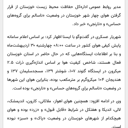
پیامک
سرگرمی
مدیر روابط عمومی اداره‌کل حفاظت محیط زیست خوزستان از قرار
روانشناسی
فناوری
گرفتن هوای چهار شهر خوزستان در وضعیت «ناسالم برای گروه‌های
آشپزی
حساس» و «نارنجی» خبر داد.
گوناگون
دانلود
حوادث
شهریار عسکری در گفت‌وگو با ایسنا اظهار کرد: بر اساس اعلام سامانه
پایش کیفی هوای کشور در ساعت ۰۸:۰۰ چهارشنبه ۳۰ اردیبهشت‌ماه‌
محیط زیست
و بنا بر اطلاعات ایستگاه‌هایی که در حال حاضر در استان خوزستان
سلامت
فعال هستند، شاخص کیفیت هوا بر اساس اندازه‌گیری ذرات ۲.۵
فرهنگی
میکرون در ایستگاه‌ گتوند ۱۰۷، شوشتر ۱۳۹، مسجدسلیمان ۱۳۷ و
بین الملل
هندیجان ۱۰۴ میکروگرم بر مترمکعب بوده، بنابراین هوای این شهرها
اجتماعی
در وضعیت «ناسالم برای گروه‌های حساس» و «نارنجی» بوده است.
حیات وحش
وی در ادامه افزود: همچنین هوای اهواز، ملاثانی، کارون، اندیمشک،
سیاست خارجی
لالی، اندیکا و هفتکل در شرایط «قابل قبول» و «زرد» بوده و هوای
هیچکدام از شهرهای خوزستان در وضعیت «پاک» و «سبز» نبوده
است.