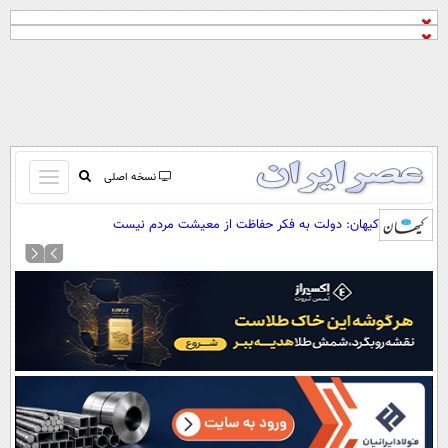
باز
نسخه اصلی
و
صفحه اول
کیهان: دولت به فکر حفاظت از معیشت مردم نیست
بسته
تماس با ما
کردن
آرشیو
منو
جستجو
نظرسنجی
آب و هوا
اوقات شرعی
پیوند ها
سواد زندگی