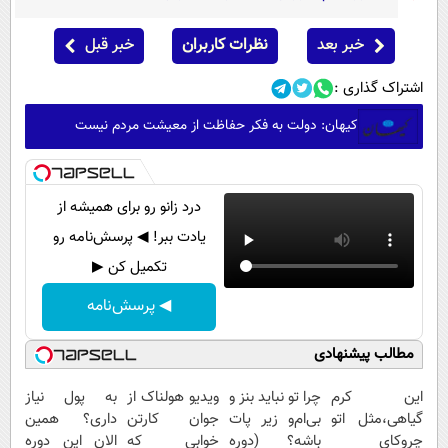
خبر بعد
نظرات کاربران
خبر قبل
اشتراک گذاری :
کیهان: دولت به فکر حفاظت از معیشت مردم نیست
درد زانو رو برای همیشه از
یادت ببر! ◀ پرسش‌نامه رو
تکمیل کن ▶
◀ پرسش‌نامه
مطالب پیشنهادی
این کرم
چرا تو نباید بنز و
ویدیو هولناک از
به پول نیاز
گیاهی،مثل اتو
بی‌ام‌و زیر پات
جوان کارتن
داری؟ همین
چروکای
باشه؟ (دوره
خوابی که
الان این دوره