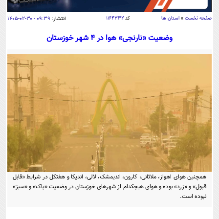
سیاسی
صفحه نخست
»
استان ها
کد
۱۱۶۴۳۳۲
انتشار:
۰۹:۳۹ - ۳۰-۰۲-۱۴۰۵
اقتصاد
جامعه
وضعیت «نارنجی» هوا در ۴ شهر خوزستان
اقتصادی
ورزشی
اجتماعی
خودرو
بین الملل
حوادث
فرهنگ و هنر
سیاست خارجی
سلامت
علم و دانش
یک برش دانایی
قرآن
فناوری و It
محیط زیست
گوناگون
علمی
سفر و تفریح
فیلم
سرگرمی
اخبار کریپتو
عصر ایران 2
اقتصاد
باشگاه مغز
همچنین هوای اهواز، ملاثانی، کارون، اندیمشک، لالی، اندیکا و هفتکل در شرایط «قابل
آموزش زبان
خواندنی ها و دیدنی ها
قبول» و «زرد» بوده و هوای هیچکدام از شهرهای خوزستان در وضعیت «پاک» و «سبز»
ورزش
مجله تصویری سلاح
نبوده است.
داستان کوتاه
سیاست