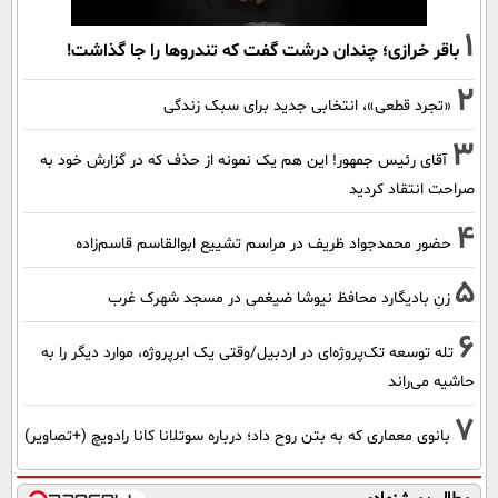
1
باقر خرازی؛ چندان درشت گفت که تندروها را جا گذاشت!
2
«تجرد قطعی»، انتخابی جدید برای سبک زندگی
3
آقای رئیس جمهور! این هم یک نمونه از حذف که در گزارش خود به
صراحت انتقاد کردید
4
حضور محمدجواد ظریف در مراسم تشییع ابوالقاسم قاسم‌زاده
5
زنِ بادیگارد محافظ نیوشا ضیغمی در مسجد شهرک غرب
6
تله توسعه تک‌پروژه‌ای در اردبیل/وقتی یک ابرپروژه، موارد دیگر را به
حاشیه می‌راند
7
بانوی معماری که به بتن روح داد؛ درباره سوتلانا کانا رادویچ (+تصاویر)