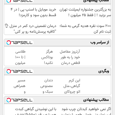
مطالب پیشنهادی
به بزرگترین جشنواره ایمپلنت تهران
خرید موبایل با اسنپ پی | در ۴
سر بزنید ! | فقط ۲۵ میلیون !
قسط بدون سود و کارمزد!
200 سوت نقره هدیه گرمی به شما؛
درمان تضمینی درد کمر در منزل 👌
ثبت نام کن
"کافیه پرسش‌نامه رو پر کنی"
از سراسر وب
آرتروز مفاصل
هرگز
طلاسی
خود را به طور
بوتاکس
| تا 100
قطعی درمان
نکنید!
میلیون
کنید!
جوانساز
وام
وبگردی
◗پرسش‌نامه◖
جلبک
آنی
پوست
خرید
این کرم
دندان
مسیر
شمارا
طلا💰
گیاهی،مثل
مصنوعی
همراهی
۱۰ سال
ثبت
اتو چروکای
سبک و
و
جوان
نام
پوستتوصاف
مقاوم
گزارش
مطالب پیشنهادی
می کند
کن!
میکنه!50%تخفیف
می‌خوای؟
عملکرد
پرداخت
گروه
اگر نمی خواهید کبدتان چرب شود
با این نوشیدنی گیاهی کبدت
اقساطی
اسنپ
این نوشیدنی خوش طعم را بنوشید
همیشه پرقدرته55%تخفیف