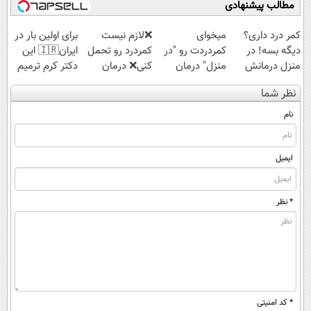
مطالب پیشنهادی
کمر درد داری؟
میخوای
❌لازم نیست
برای اولین بار در
دیگه بسه! در
کمردردت رو "در
کمردرد رو تحمل
ایران🇮🇷 این
منزل درمانش
منزل" درمان
کنی❌ درمان
دکتر کرم ترمیم
کن
کنی؟ (◂فیلم +
بدون جراحی و
کننده 23 روزه
نظر شما
(◀پرسش‌نامه)
◂پرسش‌نامه)
قرص
ساخت!
(پرسشنامه)
نام
ایمیل
* نظر
* کد امنیتی