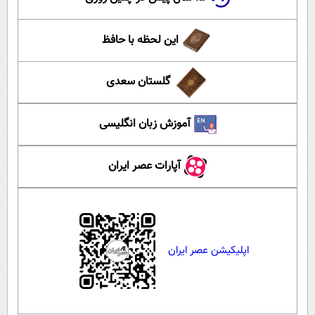
این لحظه با حافظ
گلستان سعدی
آموزش زبان انگلیسی
آپارات عصر ایران
اپلیکیشن عصر ایران